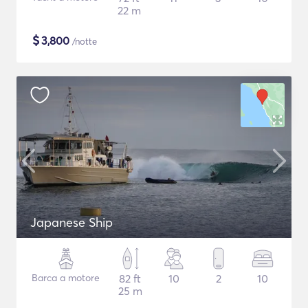
22 m
$
3,800
/notte
Japanese Ship
Barca a motore
82 ft
10
2
10
25 m