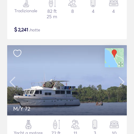
Tradizionale
82 ft
8
4
4
25 m
$
2,241
/notte
M/Y 72
Yacht a motore
72 ft
11
3
10