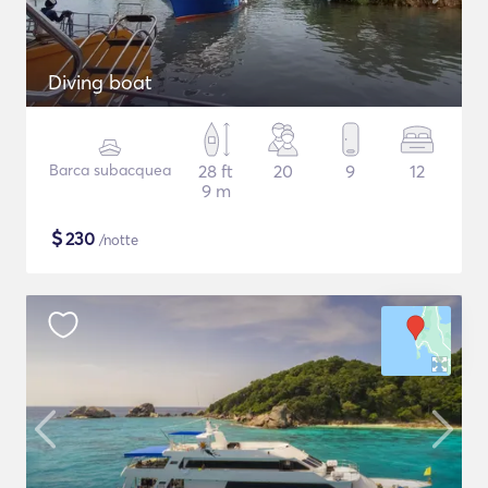
Diving boat
Barca subacquea
28 ft
20
9
12
9 m
$
230
/notte