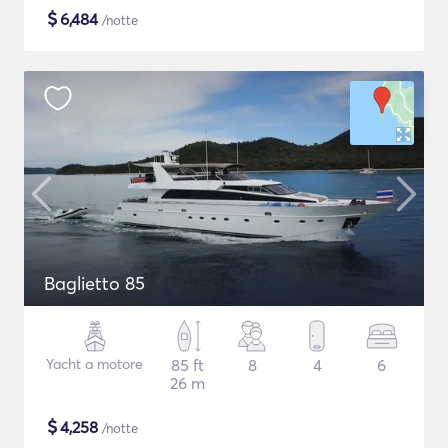
$
6,484
/notte
Baglietto 85
Yacht a motore
85 ft
8
4
6
26 m
$
4,258
/notte