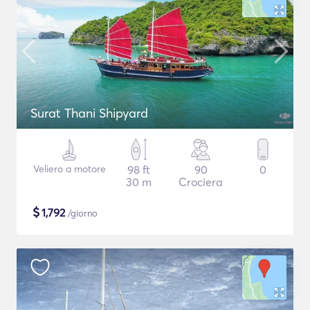
Surat Thani Shipyard
Veliero a motore
98 ft
90
0
30 m
Crociera
$
1,792
/giorno