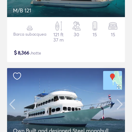
M/B 121
Barca subacquea
121 ft
30
15
15
37 m
$
8,366
/notte
Own Built and designed Steel monohull