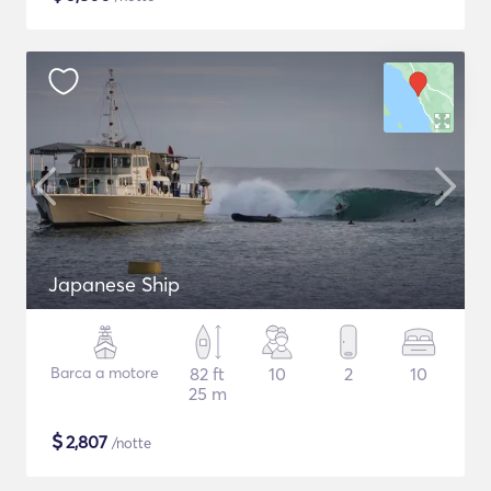
Japanese Ship
Barca a motore
82 ft
10
2
10
25 m
$
2,807
/notte