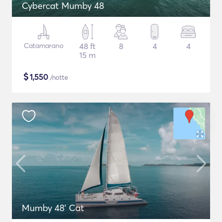
Cybercat Mumby 48
Catamarano
48 ft
8
4
4
15 m
$
1,550
/notte
Mumby 48' Cat