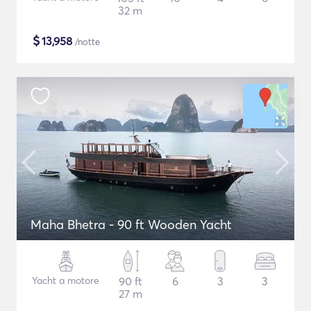
32 m
$
13,958
/notte
Maha Bhetra - 90 ft Wooden Yacht
Yacht a motore
90 ft
6
3
3
27 m