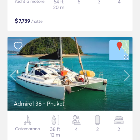
Yacht a motore
64 ft
6
3
4
20 m
$
7,739
/notte
Admiral 38 - Phuket
Catamarano
38 ft
4
2
2
12 m