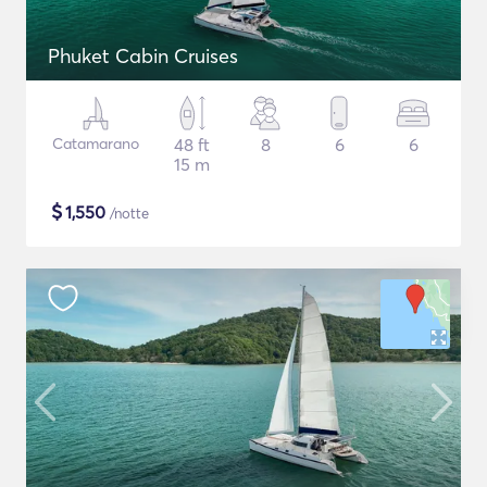
Phuket Cabin Cruises
Catamarano
48 ft
8
6
6
15 m
$
1,550
/notte