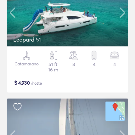
Leopard 51
Catamarano
51 ft
8
4
4
16 m
$
4,930
/notte