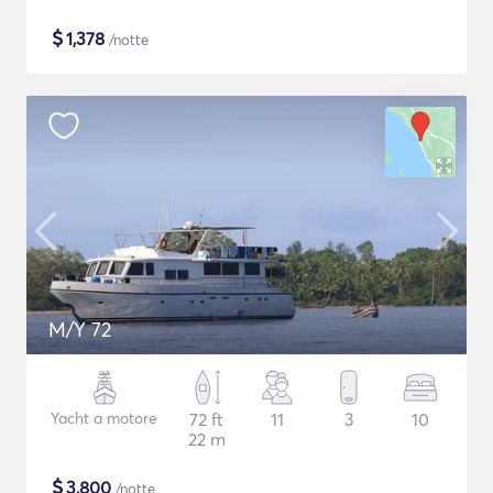
$
1,378
/notte
M/Y 72
Yacht a motore
72 ft
11
3
10
22 m
$
3,800
/notte