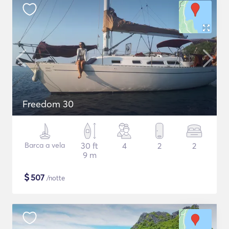
Freedom 30
Barca a vela
30 ft
4
2
2
9 m
$
507
/notte