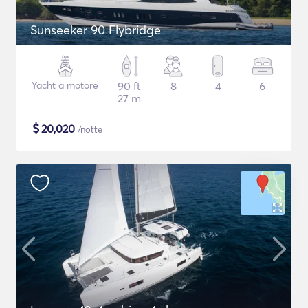
Sunseeker 90 Flybridge
Yacht a motore
90 ft
8
4
6
27 m
$
20,020
/notte