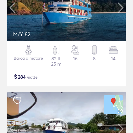
M/Y 82
Barca a motore
82 ft
16
8
14
25 m
$
284
/notte