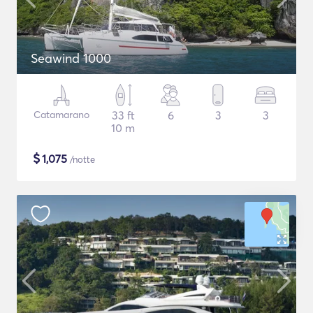
Seawind 1000
Catamarano
33 ft
6
3
3
10 m
$
1,075
/notte