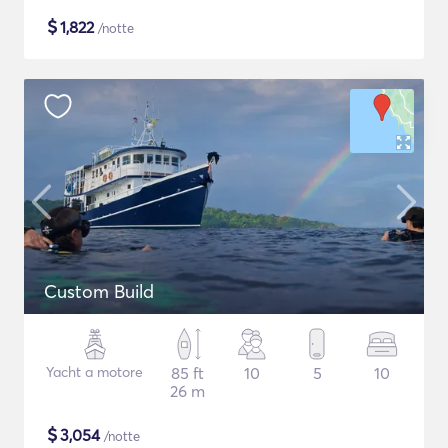
$
1,822
/notte
Custom Build
Yacht a motore
85 ft
10
5
10
26 m
$
3,054
/notte