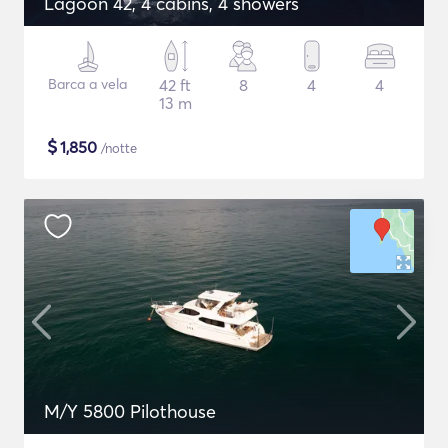
Lagoon 42, 4 cabins, 4 showers
Barca a vela
42 ft
8
4
4
13 m
$
1,850
/notte
M/Y 5800 Pilothouse