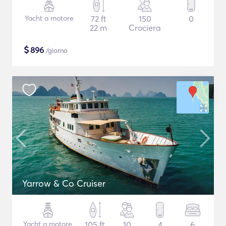
Yacht a motore
72 ft
150
0
22 m
Crociera
$
896
/giorno
Yarrow & Co Cruiser
Yacht a motore
105 ft
10
4
6