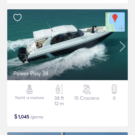
Power Play 38
Yacht a motore
38 ft
15 Crociera
0
12 m
$
1,045
/giorno