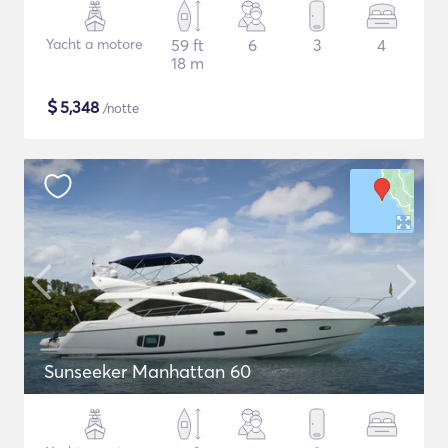
Yacht a motore
59 ft
6
3
4
18 m
$
5,348
/notte
Sunseeker Manhattan 60