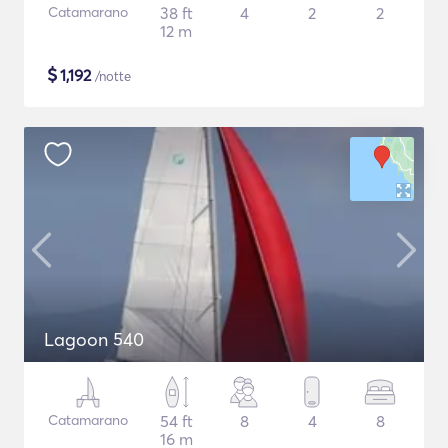
Catamarano
38 ft
4
2
2
12 m
$
1,192
/notte
Lagoon 540
Catamarano
54 ft
8
4
8
16 m