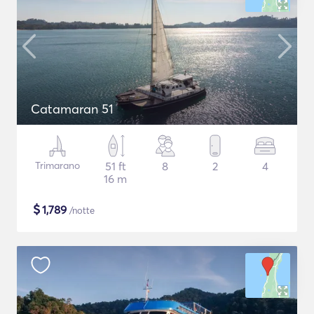
Catamaran 51
Trimarano
51 ft
8
2
4
16 m
$
1,789
/notte