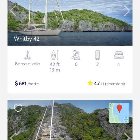
Whitby 42
Barca a vela
42 ft
6
2
4
13 m
$
681
4.7
/notte
(1
recensioni
)