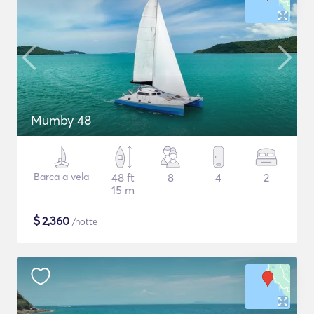
Mumby 48
Barca a vela
48 ft
8
4
2
15 m
$
2,360
/notte