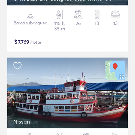
Barca subacquea
115 ft
26
13
13
35 m
$
7,769
/notte
Nissan