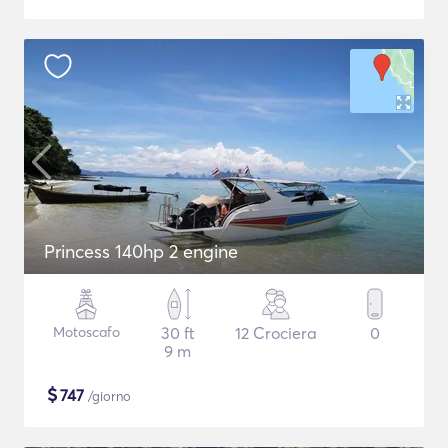
Princess 140hp 2 engine
Motoscafo
30 ft
12 Crociera
0
9 m
$
747
/giorno