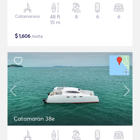
Catamarano
48 ft
8
6
6
15 m
$
1,606
/notte
Catamaran 38e