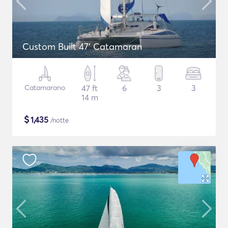
Custom Built 47' Catamaran
Catamarano
47 ft
6
3
3
14 m
$
1,435
/notte