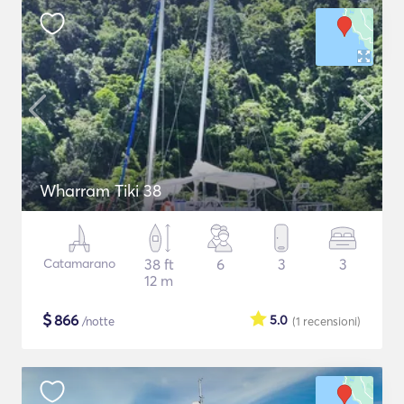
Wharram Tiki 38
Catamarano
38 ft
6
3
3
12 m
$
866
5.0
/notte
(1
recensioni
)