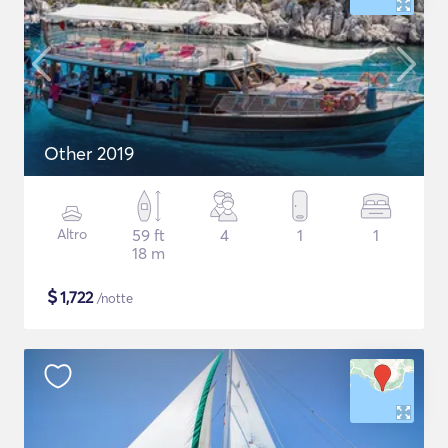
Other 2019
Altro
59 ft
4
1
1
18 m
$
1,722
/notte