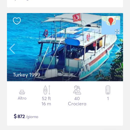
Turkey 1999
Altro
52 ft
40
1
16 m
Crociera
$
872
/giorno