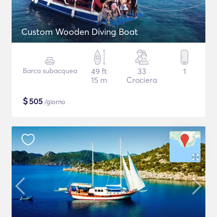
Custom Wooden Diving Boat
Barca subacquea
49 ft
33
1
15 m
Crociera
$
505
/giorno