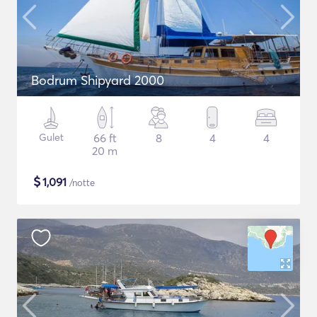
Bodrum Shipyard 2000
Gulet
66 ft
8
4
4
20 m
$
1,091
/notte