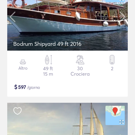
Bodrum Shipyard 49 ft 2016
Altro
49 ft
30
2
15 m
Crociera
$
597
/giorno