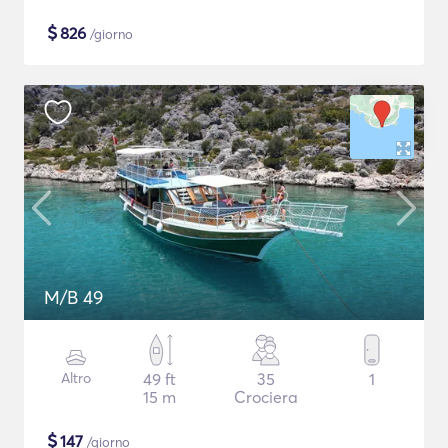
$
826
/giorno
M/B 49
Altro
49 ft
35
1
15 m
Crociera
$
147
/giorno