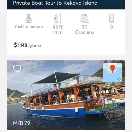
Private Boat Tour to Kekova Island
Yacht a motore
46 ft
30
0
14 m
Crociera
$
1,148
/giorno
M/B 79