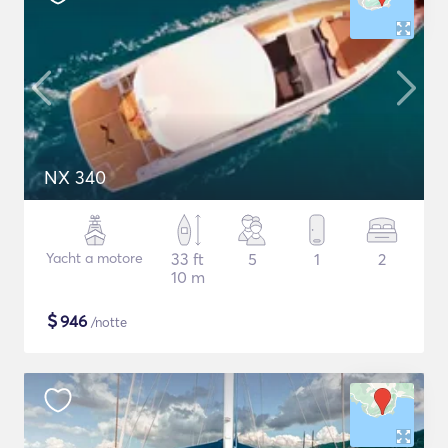
NX 340
Yacht a motore
33 ft
5
1
2
10 m
$
946
/notte