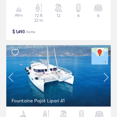
Altro
72 ft
12
6
6
22 m
$
1,493
/notte
Fountaine Pajot Lipari 41