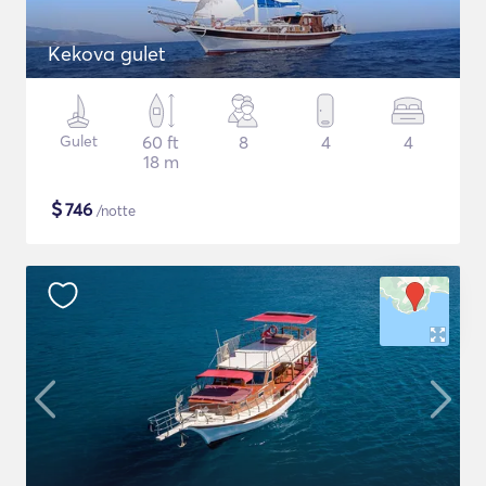
Kekova gulet
Gulet
60 ft
8
4
4
18 m
$
746
/notte