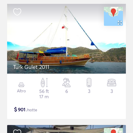
Turk Gulet 2011
Altro
56 ft
6
3
3
17 m
$
901
/notte