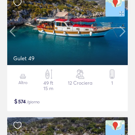
Gulet 49
Altro
49 ft
12 Crociera
1
15 m
$
574
/giorno