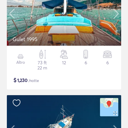
Gulet 1995
Altro
73 ft
12
6
6
22 m
$
1,230
/notte