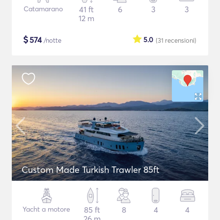
Catamarano
41 ft
6
3
3
12 m
$
574
5.0
/notte
(31
recensioni
)
Custom Made Turkish Trawler 85ft
Yacht a motore
85 ft
8
4
4
26 m