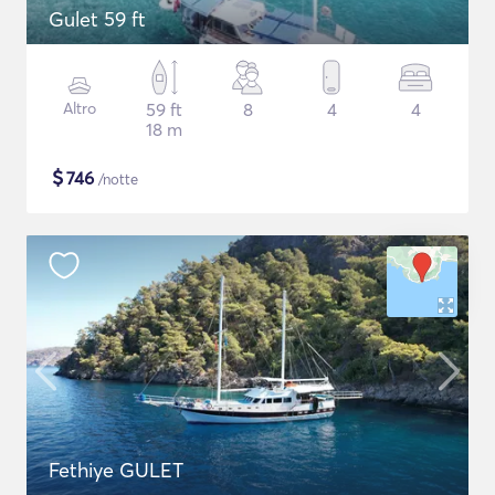
Gulet 59 ft
Altro
59 ft
8
4
4
18 m
$
746
/notte
Fethiye GULET