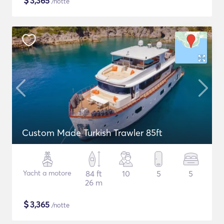
$
3,365
/notte
Custom Made Turkish Trawler 85ft
Yacht a motore
84 ft
10
5
5
26 m
$
3,365
/notte