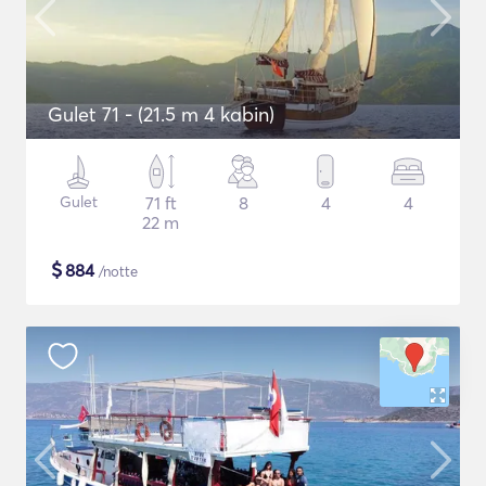
Gulet 71 - (21.5 m 4 kabin)
Gulet
71 ft
8
4
4
22 m
$
884
/notte