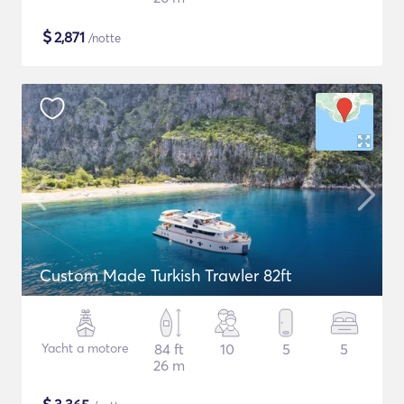
$
2,871
/notte
Custom Made Turkish Trawler 82ft
Yacht a motore
84 ft
10
5
5
26 m