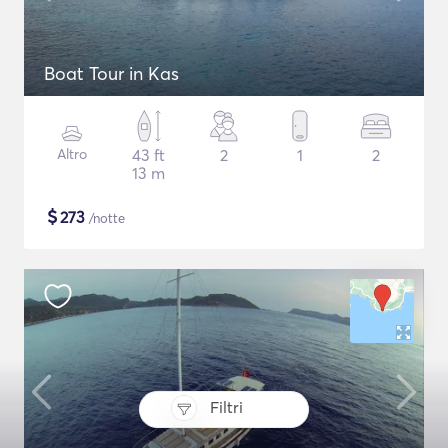
Boat Tour in Kas
Altro
43 ft
2
1
2
13 m
$
273
/notte
Filtri