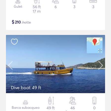
Gulet
56 ft
6
3
3
17 m
$
210
/notte
Dive boat 49 ft
Barca subacquea
49 ft
46
0