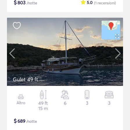
$
803
5.0
/notte
(1
recensioni
)
Gulet 49 ft
Altro
49 ft
6
3
3
15 m
$
689
/notte