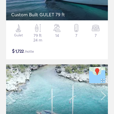
Custom Built GULET 79 ft
Gulet
79 ft
14
7
7
24 m
$
1,722
/notte