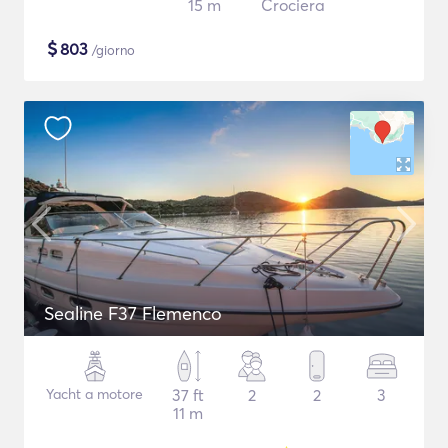
15 m
Crociera
$
803
/giorno
Sealine F37 Flemenco
Yacht a motore
37 ft
2
2
3
11 m