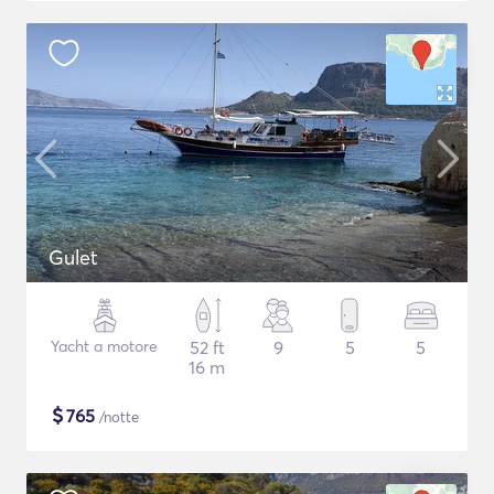
Gulet
Yacht a motore
52 ft
9
5
5
16 m
$
765
/notte