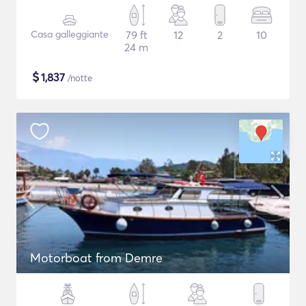
Casa galleggiante
79 ft
12
2
10
24 m
$
1,837
/notte
Motorboat from Demre