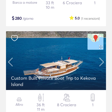
Barca a motore
33 ft
6 Crociera
1
10 m
$
280
5.0
/giorno
(1
recensioni
)
Custom Built Private Boat Trip to Kekova
Island
Altro
36 ft
8 Crociera
1
11 m