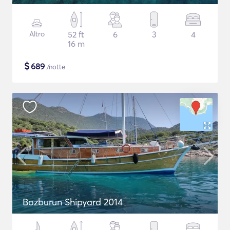
Altro
52 ft
6
3
4
16 m
$
689
/notte
Bozburun Shipyard 2014