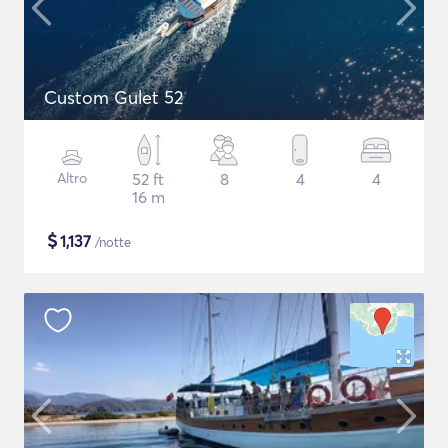
Custom Gulet 52
Altro
52 ft
8
4
4
16 m
$
1,137
/notte