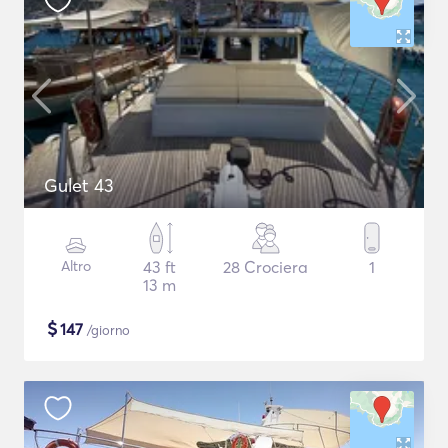
Gulet 43
Altro
43 ft
28 Crociera
1
13 m
$
147
/giorno