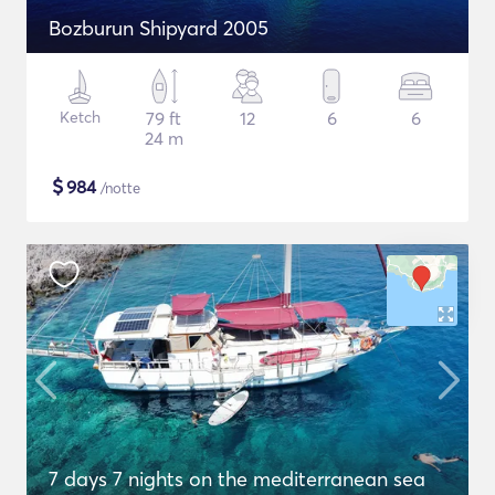
Bozburun Shipyard 2005
Ketch
79 ft
12
6
6
24 m
$
984
/notte
7 days 7 nights on the mediterranean sea