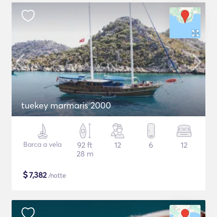
tuekey marmaris 2000
Barca a vela
92 ft
12
6
12
28 m
$
7,382
/notte