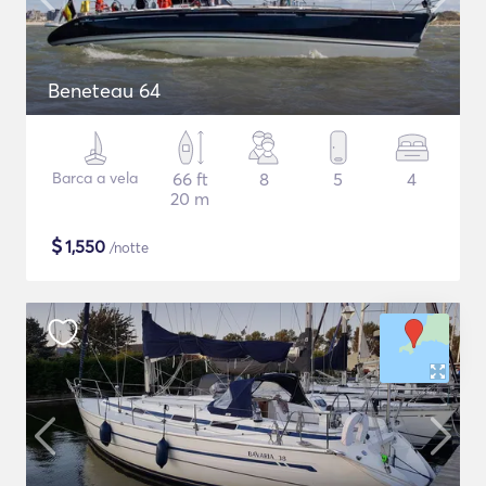
Beneteau 64
Barca a vela
66 ft
8
5
4
20 m
$
1,550
/notte