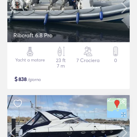
Ribcraft 6.8 Pro
Yacht a motore
23 ft
7 Crociera
0
7 m
$
838
/giorno