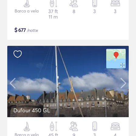
Barca a vela
37 ft
8
3
3
11 m
$
677
/notte
Dufour 450 GL
Barca a vela
45 ft
9
3
4