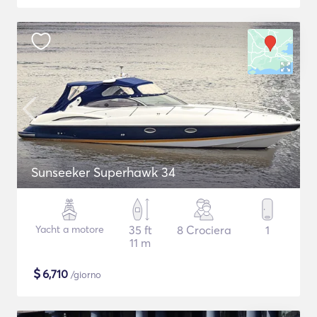
Sunseeker Superhawk 34
Yacht a motore
35 ft
8 Crociera
1
11 m
$
6,710
/giorno