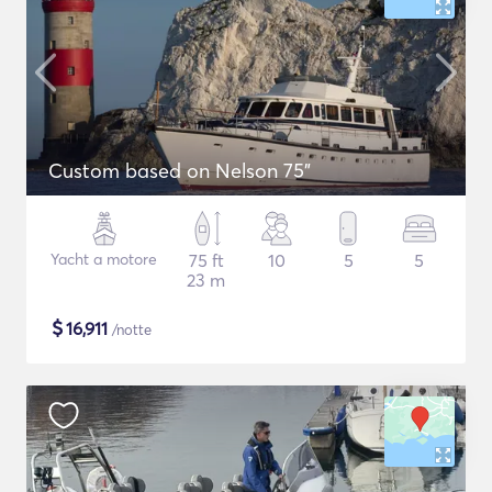
Custom based on Nelson 75"
Yacht a motore
75 ft
10
5
5
23 m
$
16,911
/notte