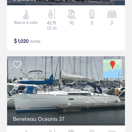
Barca a vela
42 ft
10
3
3
13 m
$
1,020
/notte
Beneteau Oceanis 37