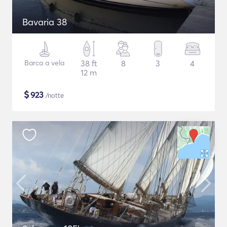
Bavaria 38
Barca a vela
38 ft
8
3
4
12 m
$
923
/notte