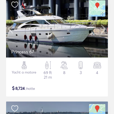
Princess 67
Yacht a motore
69 ft
8
3
4
21 m
$
8,724
/notte