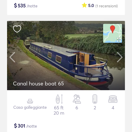
$
535
5.0
/notte
(1
recensioni
)
Canal house boat 65
Casa galleggiante
65 ft
6
2
4
20 m
$
301
/notte