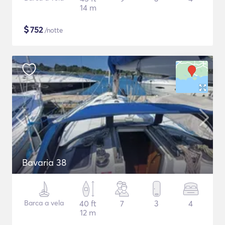
14 m
$
752
/notte
Bavaria 38
Barca a vela
40 ft
7
3
4
12 m