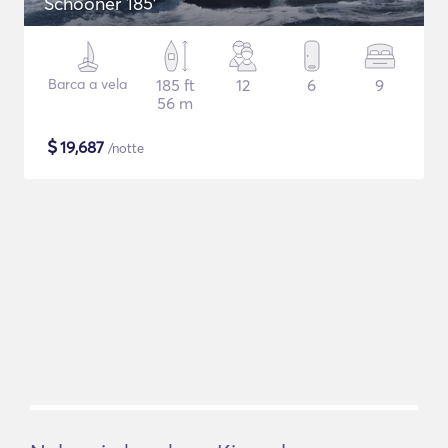
Schooner 185'
Barca a vela
185 ft
12
6
9
56 m
$
19,687
/notte