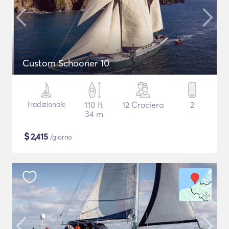
Custom Schooner 10
Tradizionale
110 ft
12 Crociera
2
34 m
$
2,415
/giorno