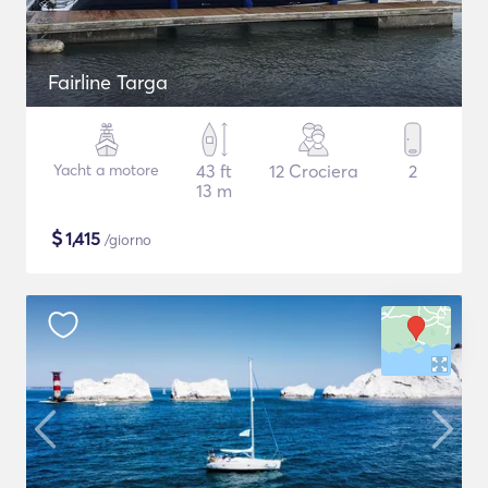
Fairline Targa
Yacht a motore
43 ft
12 Crociera
2
13 m
$
1,415
/giorno