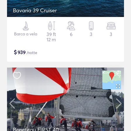
Bavaria 39 Cruiser
Barca a vela
39 ft
6
3
3
12 m
$
939
/notte
Beneteau FIRST 40