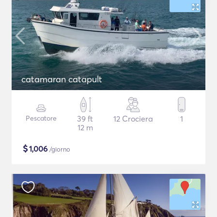
catamaran catapult
Pescatore
39 ft
12 Crociera
1
12 m
$
1,006
/giorno