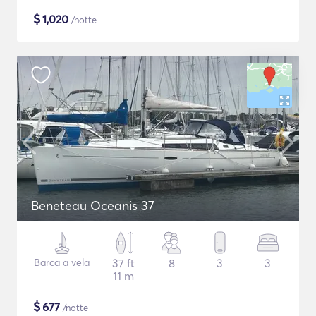
$
1,020
/notte
Beneteau Oceanis 37
Barca a vela
37 ft
8
3
3
11 m
$
677
/notte