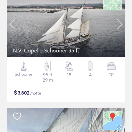
N.V. Capello Schooner 95 ft
Schooner
95 ft
18
4
10
29 m
$
3,602
/notte