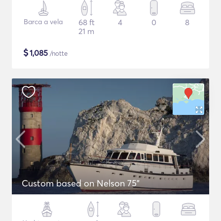
Barca a vela
68 ft
4
0
8
21 m
$
1,085
/notte
Custom based on Nelson 75"