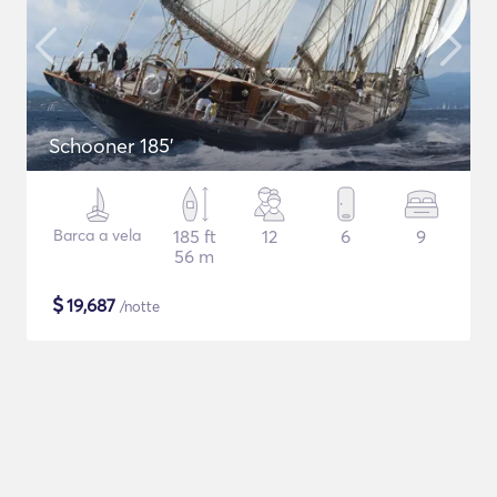
Schooner 185'
Barca a vela
185 ft
12
6
9
56 m
$
19,687
/notte