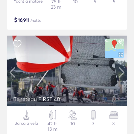
Yacht a motore
75 ft
10
5
5
23 m
$
16,911
/notte
Beneteau FIRST 40
Barca a vela
42 ft
10
3
3
13 m