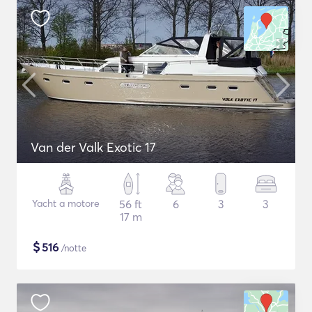
Van der Valk Exotic 17
Yacht a motore
56 ft
6
3
3
17 m
$
516
/notte