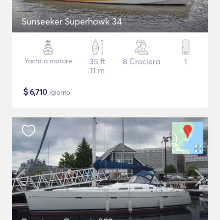
Sunseeker Superhawk 34
Yacht a motore
35 ft
8 Crociera
1
11 m
$
6,710
/giorno