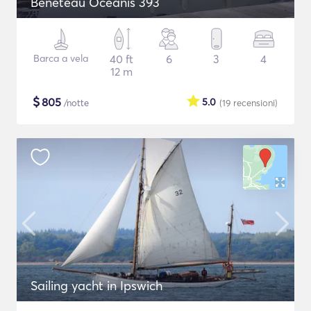
Beneteau Oceanis 393
Barca a vela
40 ft
6
3
4
12 m
$
805
5.0
/notte
(19
recensioni
)
Sailing yacht in Ipswich