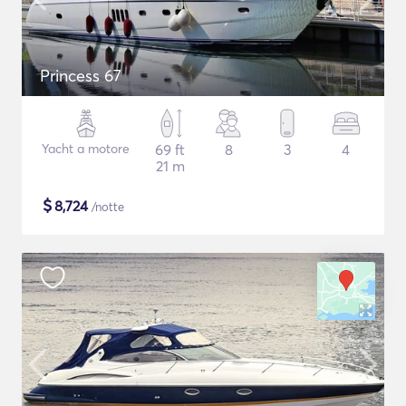
Princess 67
Yacht a motore
69 ft
8
3
4
21 m
$
8,724
/notte