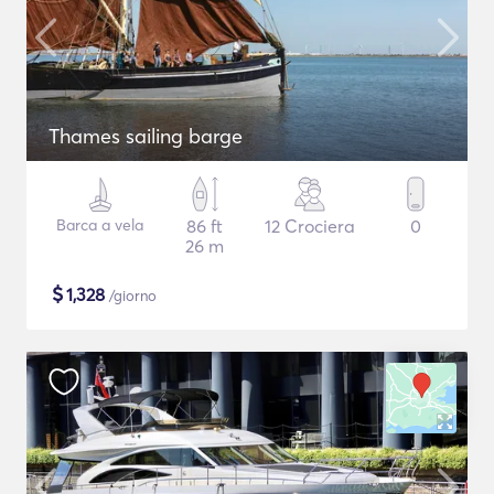
Thames sailing barge
Barca a vela
86 ft
12 Crociera
0
26 m
$
1,328
/giorno