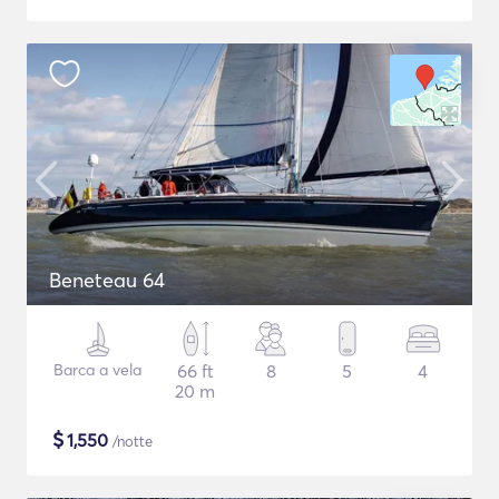
Beneteau 64
Barca a vela
66 ft
8
5
4
20 m
$
1,550
/notte