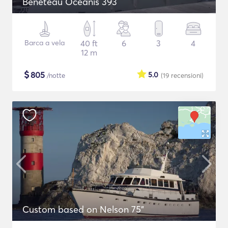
Beneteau Oceanis 393
Barca a vela
40 ft
6
3
4
12 m
$
805
5.0
/notte
(19
recensioni
)
Custom based on Nelson 75"