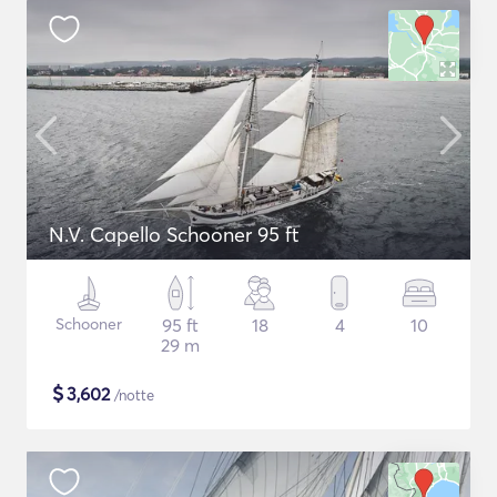
N.V. Capello Schooner 95 ft
Schooner
95 ft
18
4
10
29 m
$
3,602
/notte