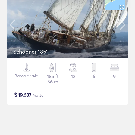
Schooner 185'
Barca a vela
185 ft
12
6
9
56 m
$
19,687
/notte