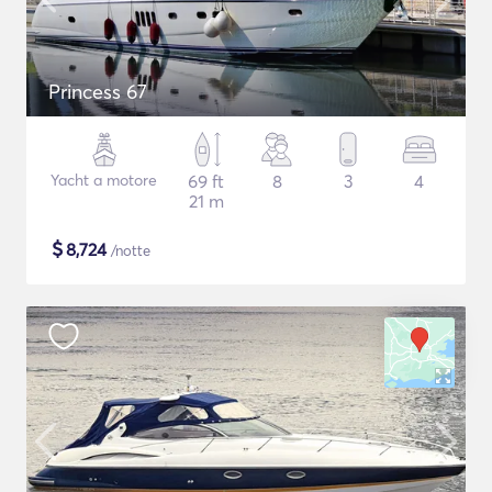
Princess 67
Yacht a motore
69 ft
8
3
4
21 m
$
8,724
/notte