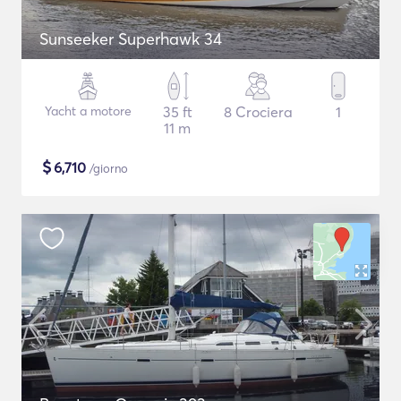
Sunseeker Superhawk 34
Yacht a motore
35 ft
8 Crociera
1
11 m
$
6,710
/giorno