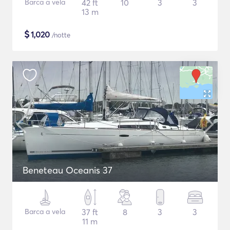
Barca a vela
42 ft
10
3
3
13 m
$
1,020
/notte
Beneteau Oceanis 37
Barca a vela
37 ft
8
3
3
11 m