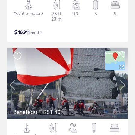
Yacht a motore
75 ft
10
5
5
23 m
$
16,911
/notte
Beneteau FIRST 40