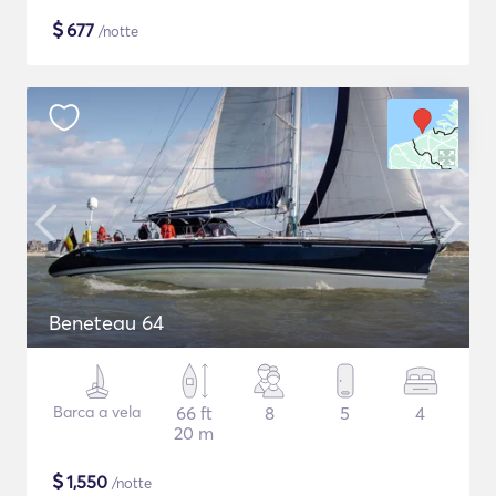
$
677
/notte
Beneteau 64
Barca a vela
66 ft
8
5
4
20 m
$
1,550
/notte