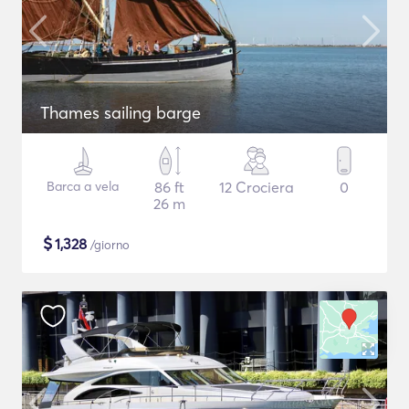
Thames sailing barge
Barca a vela
86 ft
12 Crociera
0
26 m
$
1,328
/giorno