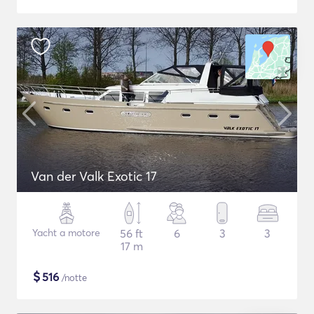
Van der Valk Exotic 17
Yacht a motore
56 ft
6
3
3
17 m
$
516
/notte