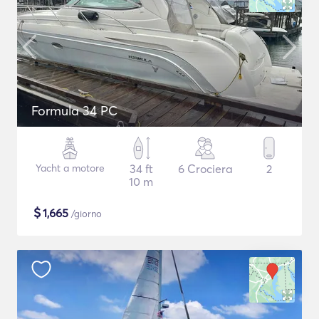
Formula 34 PC
Yacht a motore
34 ft
6 Crociera
2
10 m
$
1,665
/giorno