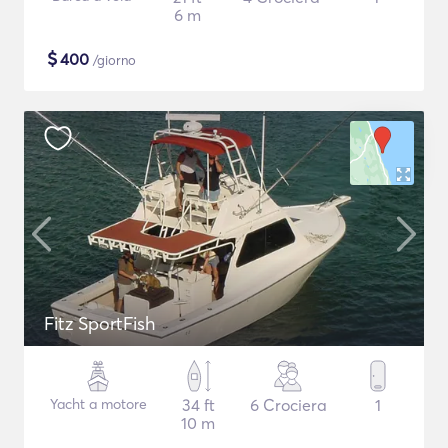
6 m
$
400
/giorno
Fitz SportFish
Yacht a motore
34 ft
6 Crociera
1
10 m