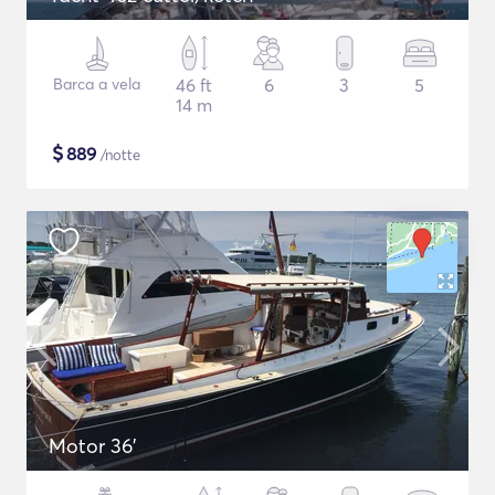
Barca a vela
46 ft
6
3
5
14 m
$
889
/notte
Motor 36'