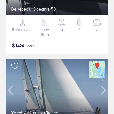
Beneteau Oceanis 50
Barca a vela
50 ft
4
3
2
15 m
$
1,424
/notte
Yacht 462 cutter/ketch