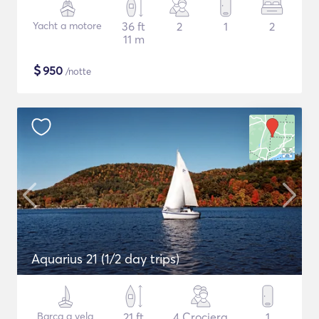
Yacht a motore
36 ft
2
1
2
11 m
$
950
/notte
Aquarius 21 (1/2 day trips)
Barca a vela
21 ft
4 Crociera
1