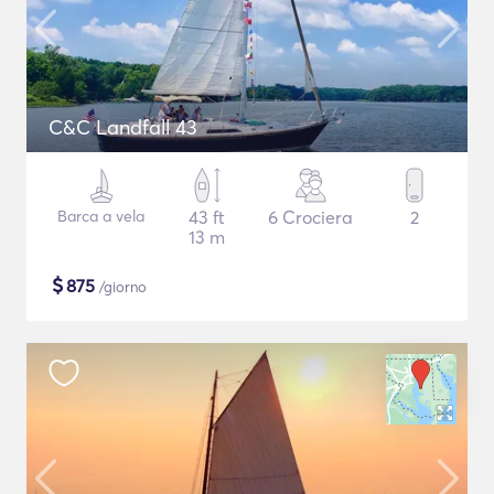
C&C Landfall 43
Barca a vela
43 ft
6 Crociera
2
13 m
$
875
/giorno