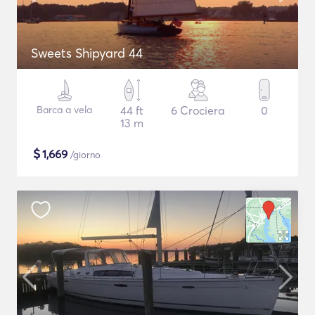
Sweets Shipyard 44
Barca a vela
44 ft
6 Crociera
0
13 m
$
1,669
/giorno