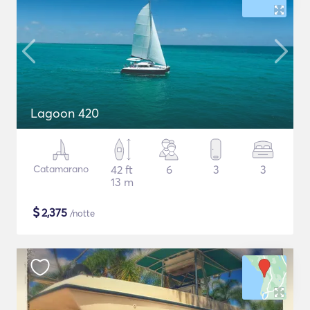
Lagoon 420
Catamarano
42 ft
6
3
3
13 m
$
2,375
/notte