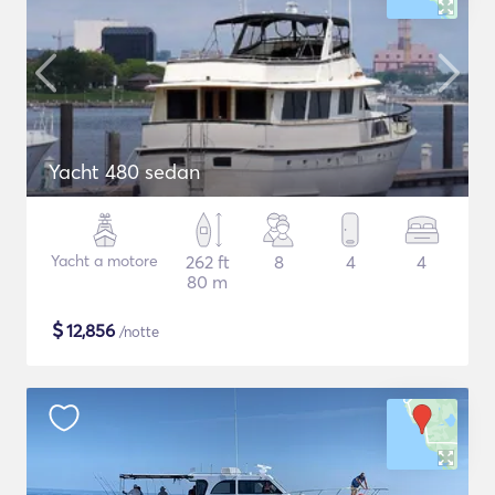
Yacht 480 sedan
Yacht a motore
262 ft
8
4
4
80 m
$
12,856
/notte