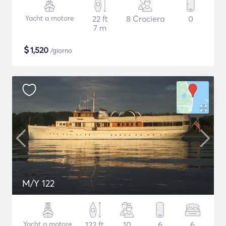
Yacht a motore
22 ft
8 Crociera
0
7 m
$
1,520
/giorno
M/Y 122
Yacht a motore
122 ft
10
6
6