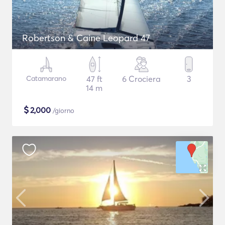
Robertson & Caine Leopard 47
Catamarano
47 ft
6 Crociera
3
14 m
$
2,000
/giorno