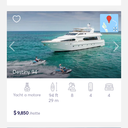
Destiny 94
Yacht a motore
94 ft
8
4
4
29 m
$
9,850
/notte