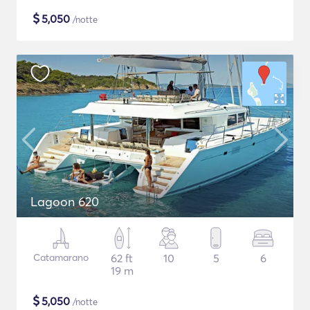
$
5,050
/notte
Lagoon 620
Catamarano
62 ft
10
5
6
19 m
$
5,050
/notte