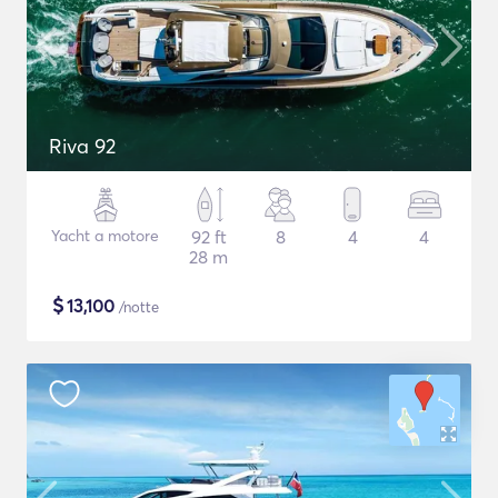
Riva 92
Yacht a motore
92 ft
8
4
4
28 m
$
13,100
/notte