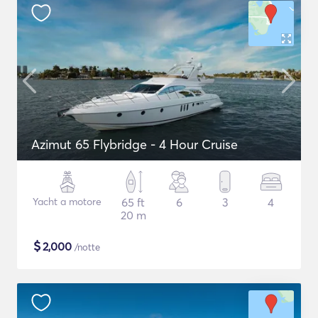
Azimut 65 Flybridge - 4 Hour Cruise
Yacht a motore
65 ft
6
3
4
20 m
$
2,000
/notte