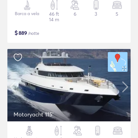
Barca a vela
46 ft
6
3
5
14 m
$
889
/notte
Motoryacht 115'