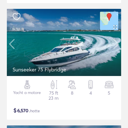
Sunseeker 75 Flybridge
Yacht a motore
75 ft
8
4
5
23 m
$
6,570
/notte