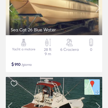
Sea Cat 26 Blue Water
Yacht a motore
28 ft
6 Crociera
0
9 m
$
910
/giorno