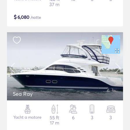
37 m
$
6,080
/notte
Sea Ray
Yacht a motore
55 ft
6
3
3
17 m