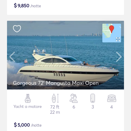
$
9,850
/notte
Gorgeous 72' Mangusta Maxi Open
Yacht a motore
72 ft
6
3
4
22 m
$
5,000
/notte