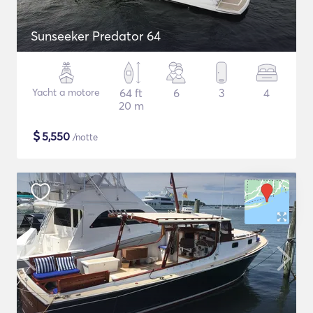
Sunseeker Predator 64
Yacht a motore
64 ft
6
3
4
20 m
$
5,550
/notte