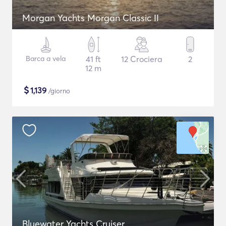
Morgan Yachts Morgan Classic II
Barca a vela
41 ft
12 Crociera
2
12 m
$
1,139
/giorno
Bluewater Yachts Cruiser