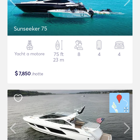
Sunseeker 75
Yacht a motore
75 ft
8
4
4
23 m
$
7,850
/notte