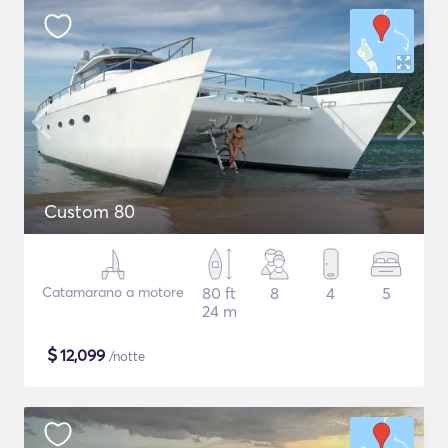
Custom 80
Catamarano a motore
80 ft
8
4
5
24 m
$
12,099
/notte