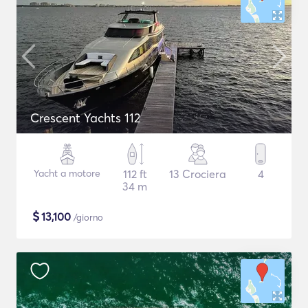
Crescent Yachts 112
Yacht a motore
112 ft
13 Crociera
4
34 m
$
13,100
/giorno