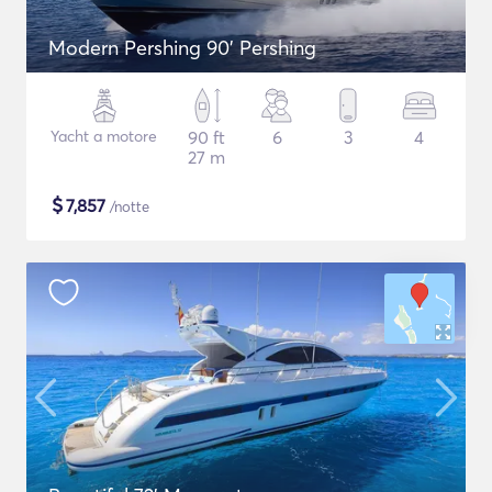
Modern Pershing 90' Pershing
Yacht a motore
90 ft
6
3
4
27 m
$
7,857
/notte