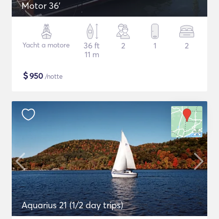
Motor 36'
Yacht a motore
36 ft
2
1
2
11 m
$
950
/notte
Aquarius 21 (1/2 day trips)