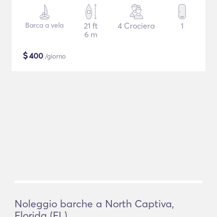
Barca a vela
21 ft
4 Crociera
1
6 m
$
400
/giorno
Noleggio barche a North Captiva,
Florida (FL)