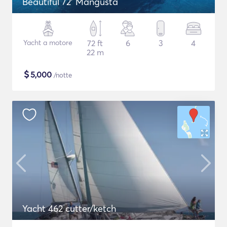
Beautiful 72' Mangusta
Yacht a motore
72 ft
6
3
4
22 m
$
5,000
/notte
Yacht 462 cutter/ketch