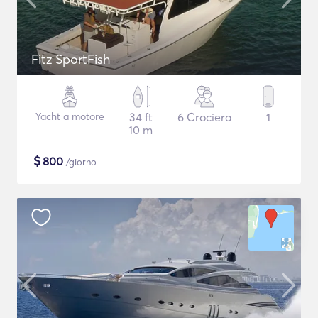
Fitz SportFish
Yacht a motore
34 ft
6 Crociera
1
10 m
$
800
/giorno