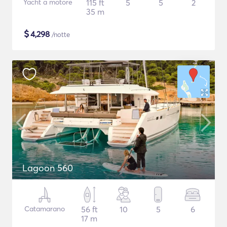
Yacht a motore
115 ft
5
5
2
35 m
$
4,298
/notte
Lagoon 560
Catamarano
56 ft
10
5
6
17 m