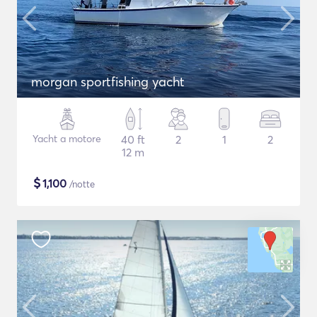
morgan sportfishing yacht
Yacht a motore
40 ft
2
1
2
12 m
$
1,100
/notte