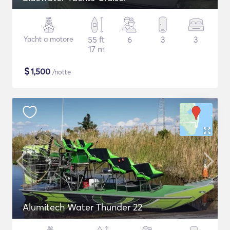
Yacht a motore
55 ft
6
3
3
17 m
$
1,500
/notte
Alumitech Water Thunder 22