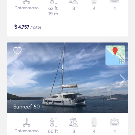
Catamarano
62 ft
8
4
4
19 m
$
4,757
/notte
Sunreef 60
Catamarano
60 ft
8
4
4