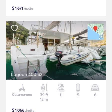
$
1,671
/notte
Lagoon 400 S2
Catamarano
39 ft
11
5
6
12 m
$
1,066
/notte