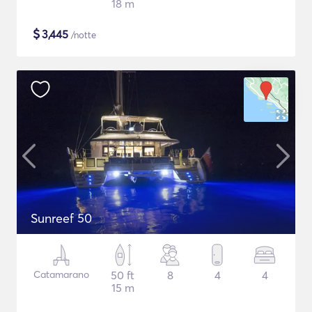
18 m
$
3,445
/notte
Sunreef 50
Catamarano
50 ft
8
4
4
15 m