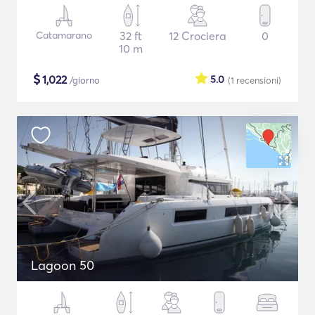
Catamarano
32 ft
12 Crociera
0
10 m
$
1,022
5.0
/giorno
(1
recensioni
)
Lagoon 50