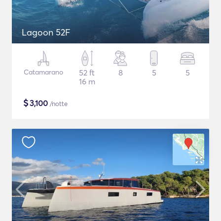
Lagoon 52F
Catamarano
52 ft
8
5
5
16 m
$
3,100
/notte