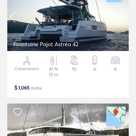
Fountaine Pajot Astréa 42
Catamarano
41 ft
10
6
6
12 m
$
1,065
/notte