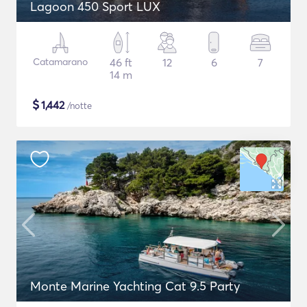
Lagoon 450 Sport LUX
Catamarano
46 ft
12
6
7
14 m
$
1,442
/notte
Monte Marine Yachting Cat 9.5 Party