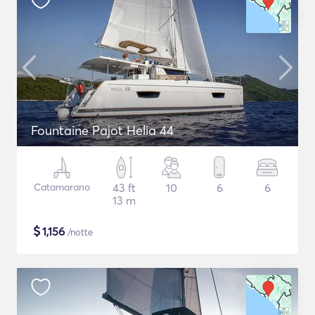
Fountaine Pajot Helia 44
Catamarano
43 ft
10
6
6
13 m
$
1,156
/notte