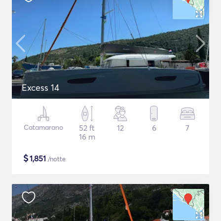
Excess 14
Catamarano
52 ft
12
6
7
16 m
$
1,851
/notte