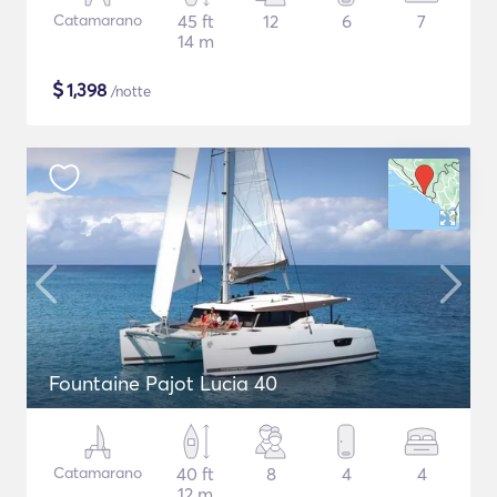
Catamarano
45 ft
12
6
7
14 m
$
1,398
/notte
Fountaine Pajot Lucia 40
Catamarano
40 ft
8
4
4
12 m