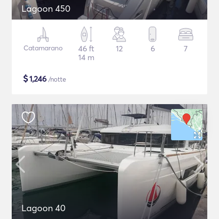
Lagoon 450
Catamarano
46 ft
12
6
7
14 m
$
1,246
/notte
Lagoon 40