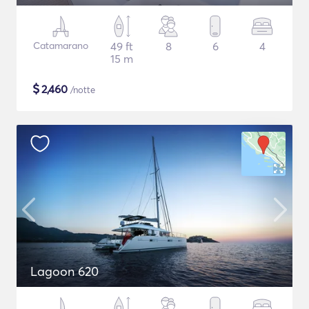
Catamarano
49 ft
8
6
4
15 m
$
2,460
/notte
Lagoon 620