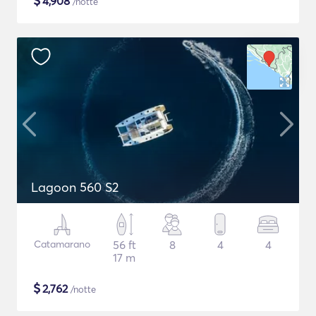
$
4,908
/notte
Lagoon 560 S2
Catamarano
56 ft
8
4
4
17 m
$
2,762
/notte