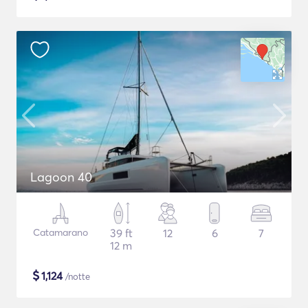
Lagoon 40
Catamarano
39 ft
12
6
7
12 m
$
1,124
/notte