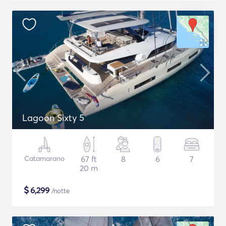
Lagoon Sixty 5
Catamarano
67 ft
8
6
7
20 m
$
6,299
/notte