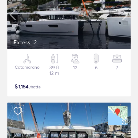
Excess 12
Catamarano
39 ft
12
6
7
12 m
$
1,154
/notte