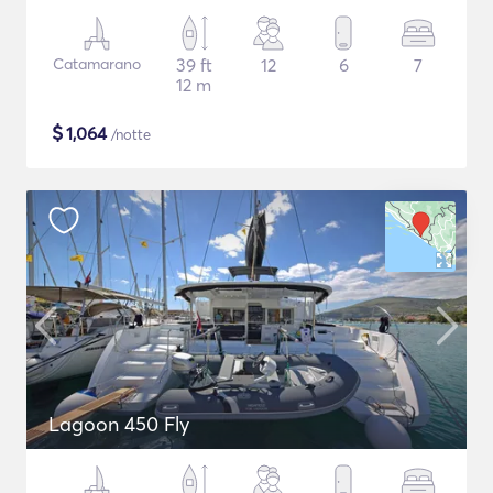
Catamarano
39 ft
12
6
7
12 m
$
1,064
/notte
Lagoon 450 Fly