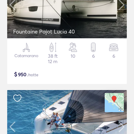
Fountaine Pajot Lucia 40
Catamarano
38 ft
10
6
6
12 m
$
950
/notte