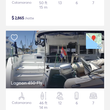
Catamarano
50 ft
13
6
7
15 m
$
2,865
/notte
Lagoon 450 Fly
Catamarano
46 ft
12
6
7
14 m