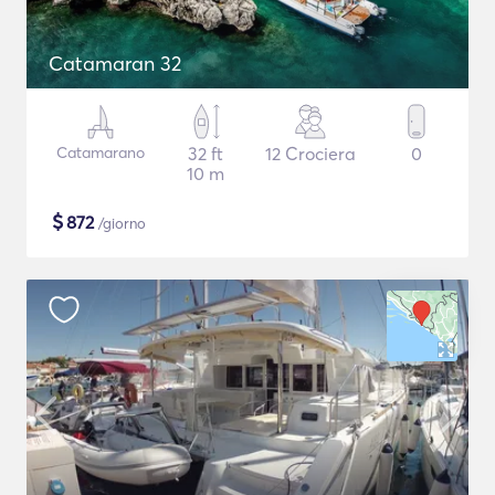
Catamaran 32
Catamarano
32 ft
12 Crociera
0
10 m
$
872
/giorno