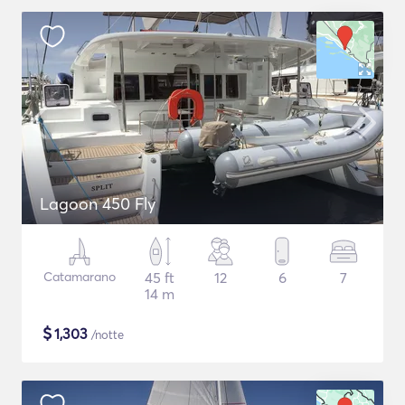
Lagoon 450 Fly
Catamarano
45 ft
12
6
7
14 m
$
1,303
/notte