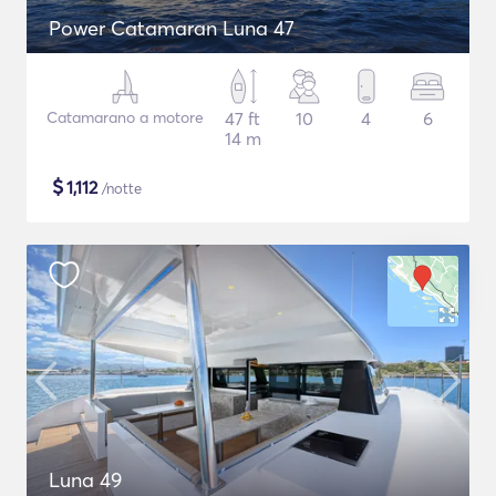
Power Catamaran Luna 47
Catamarano a motore
47 ft
10
4
6
14 m
$
1,112
/notte
Luna 49