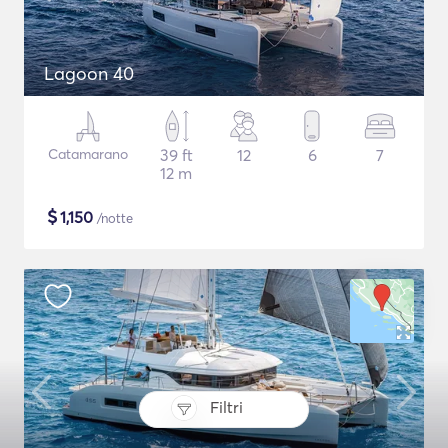
Lagoon 40
Catamarano
39 ft
12
6
7
12 m
$
1,150
/notte
Filtri