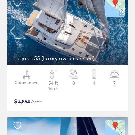
Lagoon 55 (luxury owner version)
Catamarano
54 ft
8
4
7
16 m
$
4,854
/notte