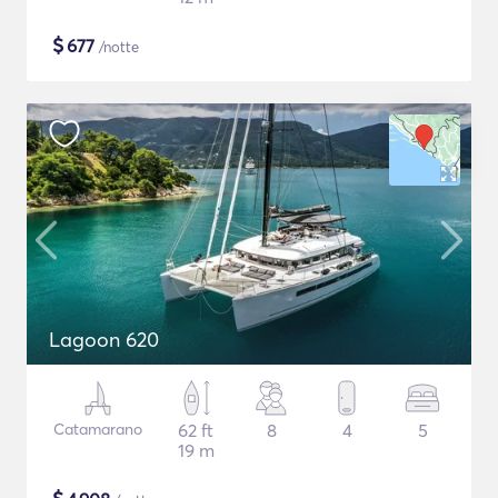
$
677
/notte
Lagoon 620
Catamarano
62 ft
8
4
5
19 m