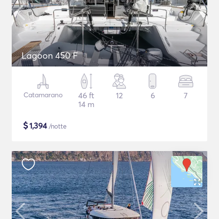
Lagoon 450 F
Catamarano
46 ft
12
6
7
14 m
$
1,394
/notte