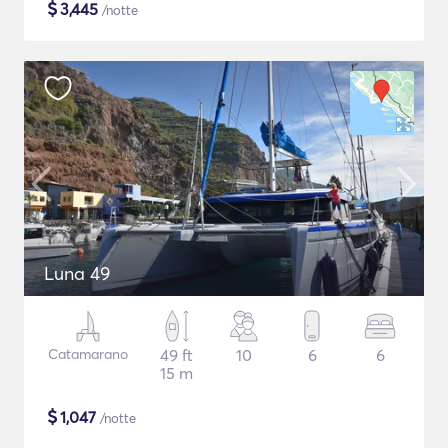
$
3,445
/notte
Luna 49
Catamarano
49 ft
10
6
6
15 m
$
1,047
/notte