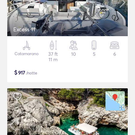
Excess 11
Catamarano
37 ft
10
5
6
11 m
$
917
/notte