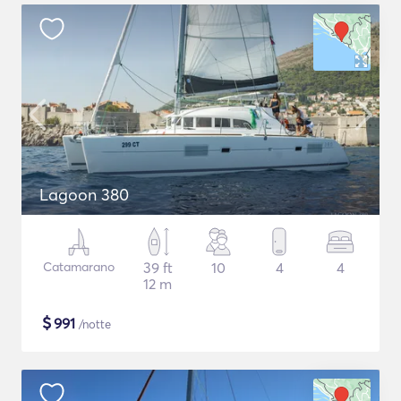
Lagoon 380
Catamarano
39 ft
10
4
4
12 m
$
991
/notte