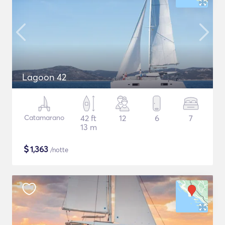
Lagoon 42
Catamarano
42 ft
12
6
7
13 m
$
1,363
/notte