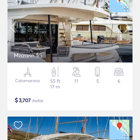
Mazarin 55
Catamarano
55 ft
11
5
6
17 m
$
3,707
/notte