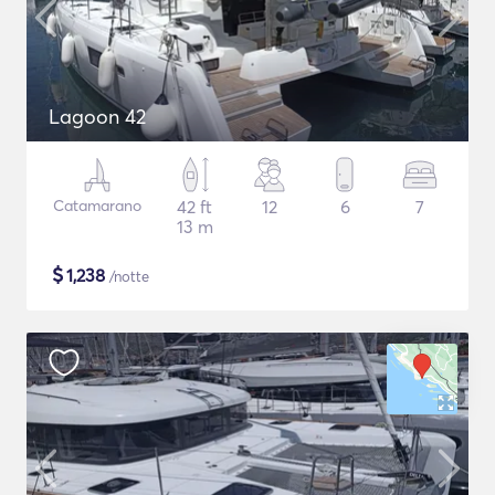
Lagoon 42
Catamarano
42 ft
12
6
7
13 m
$
1,238
/notte