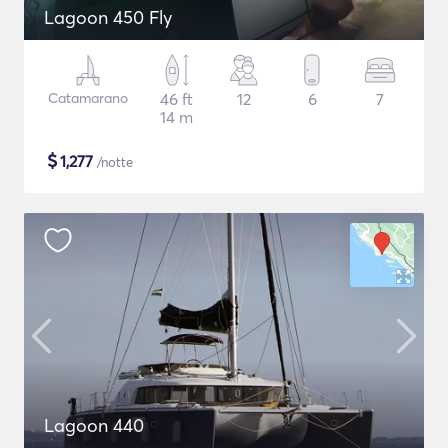
Lagoon 450 Fly
Catamarano
46 ft
12
6
7
14 m
$
1,277
/notte
Lagoon 440