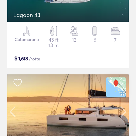
Lagoon 43
Catamarano
43 ft
12
6
7
13 m
$
1,618
/notte