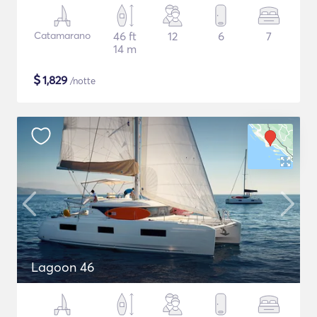
Catamarano
46 ft
12
6
7
14 m
$
1,829
/notte
Lagoon 46