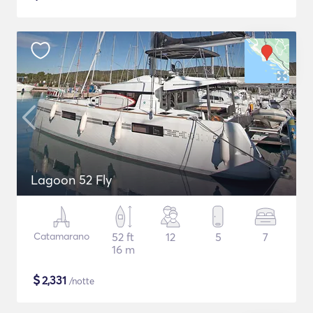
Lagoon 52 Fly
Catamarano
52 ft
12
5
7
16 m
$
2,331
/notte