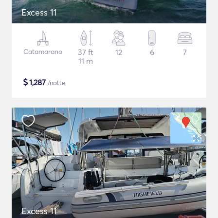
Excess 11
Catamarano
37 ft
12
6
7
11 m
$
1,287
/notte
Excess 11