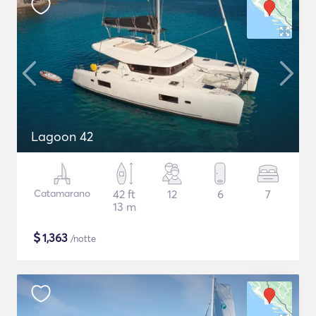
Lagoon 42
Catamarano
42 ft
12
6
7
13 m
$
1,363
/notte