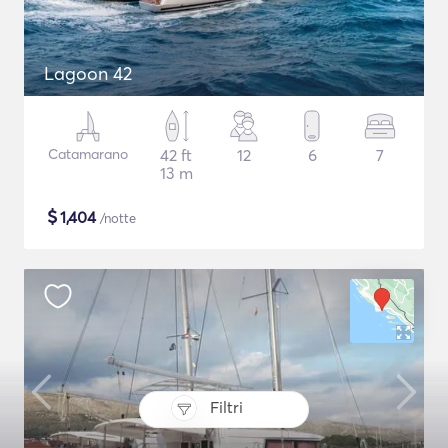
Lagoon 42
Catamarano
42 ft
12
6
7
13 m
$
1,404
/notte
Filtri