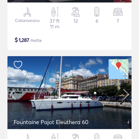
Catamarano
37 ft
12
6
7
11 m
$
1,287
/notte
Fountaine Pajot Eleuthera 60