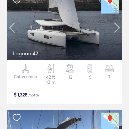
Lagoon 42
Catamarano
42 ft
12
6
7
13 m
$
1,328
/notte