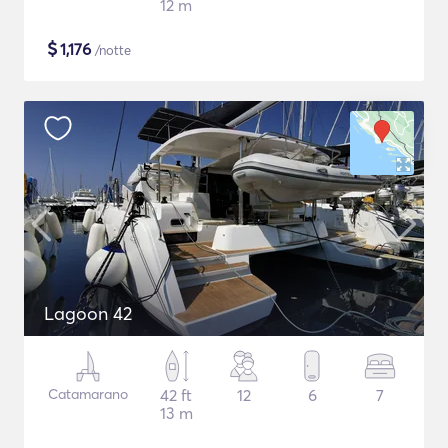
12 m
$
1,176
/notte
Lagoon 42
Catamarano
42 ft
12
6
7
13 m