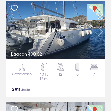
Lagoon 400 S2
Catamarano
40 ft
12
6
7
12 m
$
911
/notte