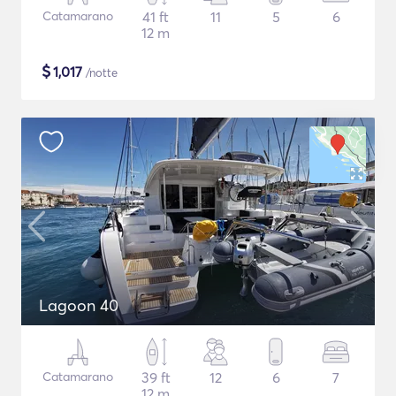
Catamarano
41 ft
11
5
6
12 m
$
1,017
/notte
Lagoon 40
Catamarano
39 ft
12
6
7
12 m