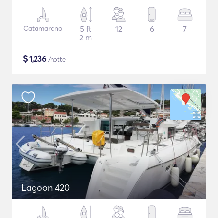
Catamarano
5 ft
12
6
7
2 m
$
1,236
/notte
Lagoon 420