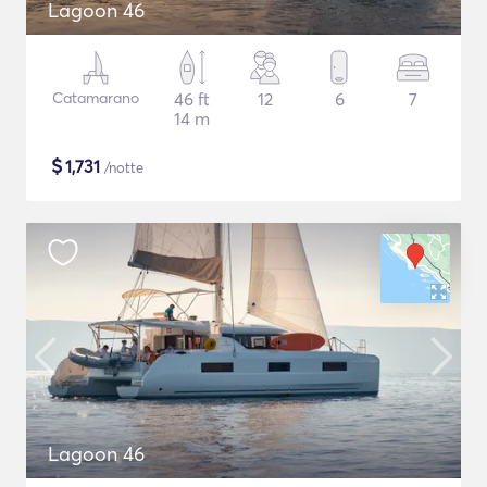
Lagoon 46
Catamarano
46 ft
12
6
7
14 m
$
1,731
/notte
Lagoon 46