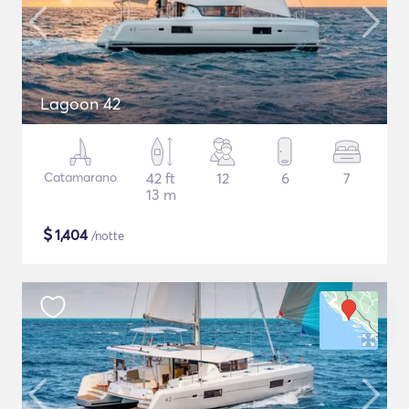
Lagoon 42
Catamarano
42 ft
12
6
7
13 m
$
1,404
/notte