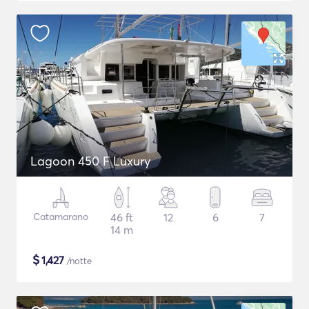
Lagoon 450 F Luxury
Catamarano
46 ft
12
6
7
14 m
$
1,427
/notte