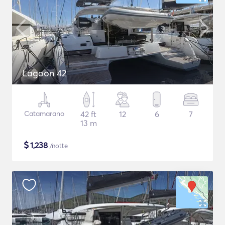
Lagoon 42
Catamarano
42 ft
12
6
7
13 m
$
1,238
/notte