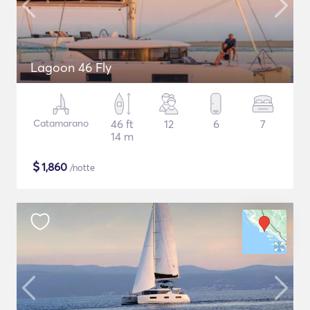
Lagoon 46 Fly
Catamarano
46 ft
12
6
7
14 m
$
1,860
/notte