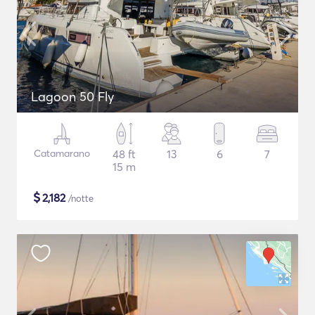
Lagoon 50 Fly
Catamarano
48 ft
13
6
7
15 m
$
2,182
/notte