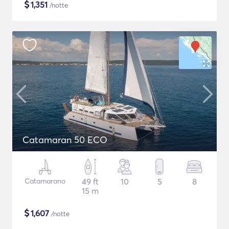
$
1,351
/notte
Catamaran 50 ECO
Catamarano
49 ft
10
5
8
15 m
$
1,607
/notte