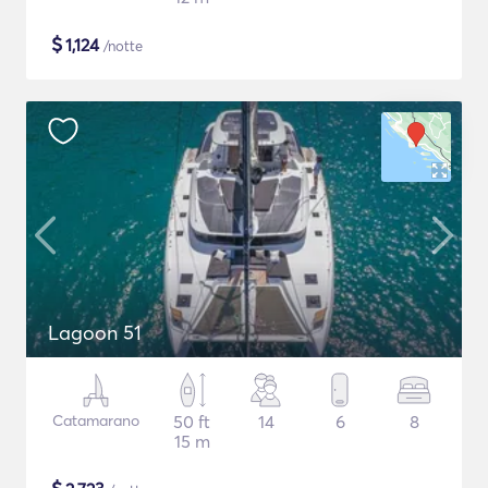
$
1,124
/notte
Lagoon 51
Catamarano
50 ft
14
6
8
15 m