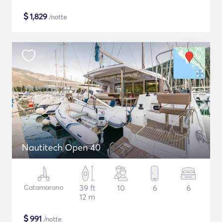
$
1,829
/notte
Nautitech Open 40
Catamarano
39 ft
10
6
6
12 m
$
991
/notte