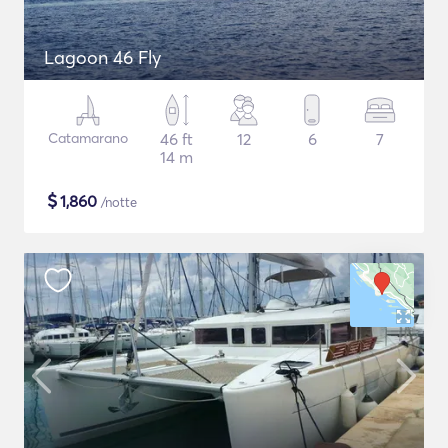
Lagoon 46 Fly
Catamarano
46 ft
12
6
7
14 m
$
1,860
/notte