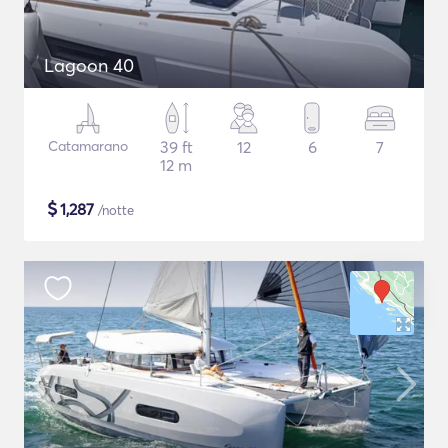
Lagoon 40
Catamarano
39 ft
12
6
7
12 m
$
1,287
/notte