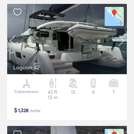
Lagoon 42
Catamarano
42 ft
12
6
7
13 m
$
1,328
/notte