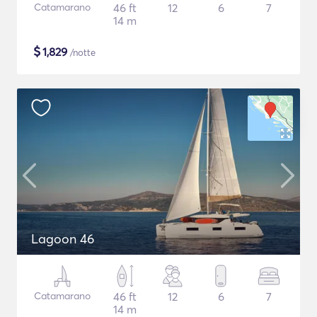
Catamarano
46 ft
12
6
7
14 m
$
1,829
/notte
Lagoon 46
Catamarano
46 ft
12
6
7
14 m