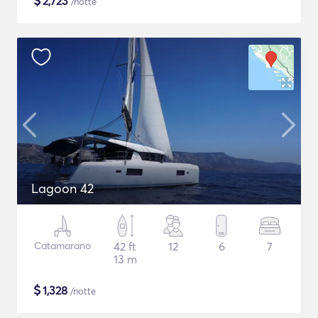
$
2,723
/notte
Lagoon 42
Catamarano
42 ft
12
6
7
13 m
$
1,328
/notte