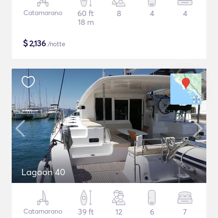
Catamarano
60 ft
8
4
4
18 m
$
2,136
/notte
Lagoon 40
Catamarano
39 ft
12
6
7