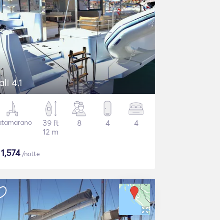
ali 4.1
atamarano
39 ft
8
4
4
12 m
$
1,574
/notte