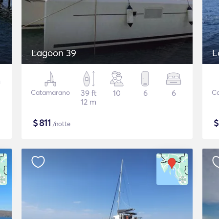
Lagoon 39
L
Catamarano
39 ft
10
6
6
C
12 m
$
811
/notte