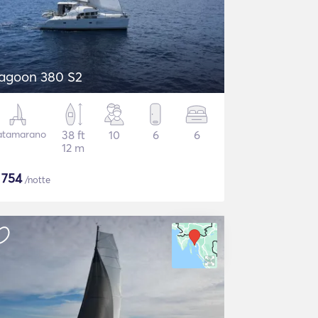
agoon 380 S2
atamarano
38 ft
10
6
6
12 m
$
754
/notte