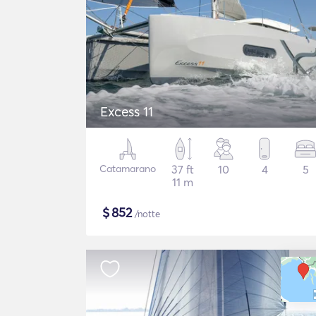
Excess 11
Catamarano
37 ft
10
4
5
11 m
$
852
/notte