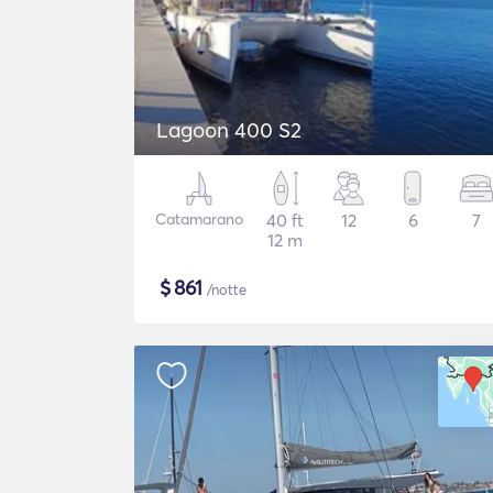
Lagoon 400 S2
Catamarano
40 ft
12
6
7
12 m
$
861
/notte