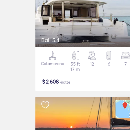
Bali 5.4
Catamarano
55 ft
12
6
7
17 m
$
2,608
/notte