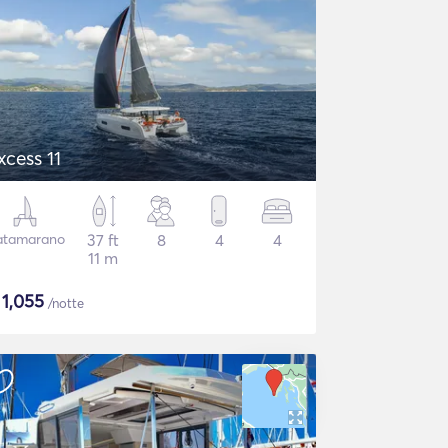
xcess 11
atamarano
37 ft
8
4
4
11 m
$
1,055
/notte