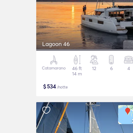
Lagoon 46
Catamarano
46 ft
12
6
4
14 m
$
534
/notte