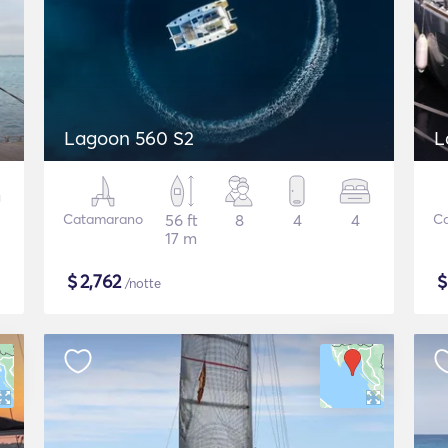
Lagoon 560 S2
L
Catamarano
56 ft
8
4
4
C
17 m
$
2,762
/notte