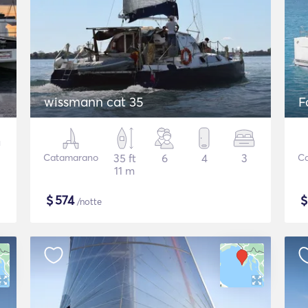
wissmann cat 35
F
Catamarano
35 ft
6
4
3
C
11 m
$
574
/notte