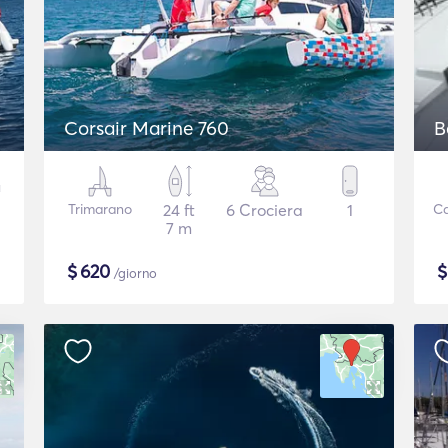
Corsair Marine 760
B
Trimarano
24 ft
6 Crociera
1
C
7 m
$
620
/giorno