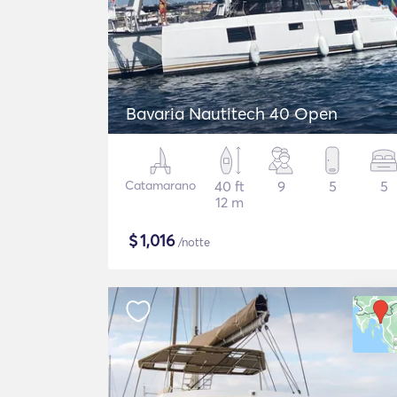
Bavaria Nautitech 40 Open
Catamarano
40 ft
9
5
5
12 m
$
1,016
/notte