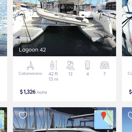
Lagoon 42
B
Catamarano
42 ft
12
4
7
C
13 m
$
1,326
/notte