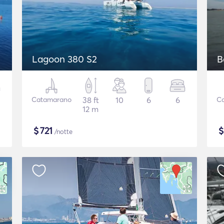
Lagoon 380 S2
B
Catamarano
38 ft
10
6
6
C
12 m
$
721
/notte