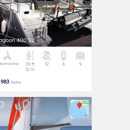
agoon 400 S2
atamarano
39 ft
12
6
9
12 m
$
983
/notte