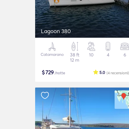
Lagoon 380
Catamarano
38 ft
10
4
6
12 m
$
729
5.0
/notte
(4
recensioni
)