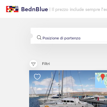
BednBlue
| Il prezzo include sempre l'
Filtri