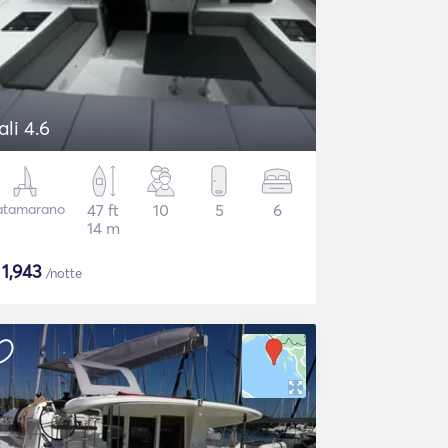
ali 4.6
atamarano
47 ft
10
5
6
14 m
$
1,943
/notte