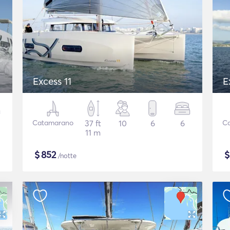
Excess 11
E
Catamarano
37 ft
10
6
6
C
11 m
$
852
/notte