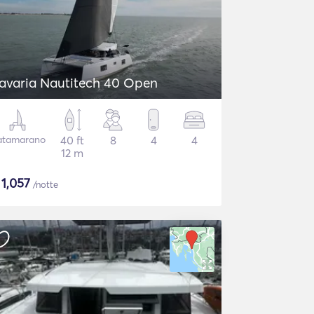
avaria Nautitech 40 Open
atamarano
40 ft
8
4
4
12 m
$
1,057
/notte