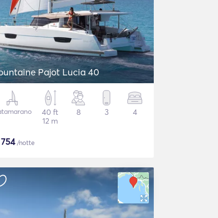
ountaine Pajot Lucia 40
atamarano
40 ft
8
3
4
12 m
$
754
/notte