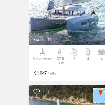
Excess 11
Catamarano
37 ft
8
4
4
11 m
$
1,047
/notte