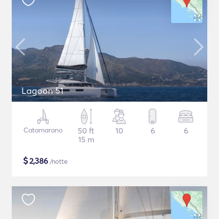
Lagoon 51
Catamarano
50 ft
10
6
6
15 m
$
2,386
/notte