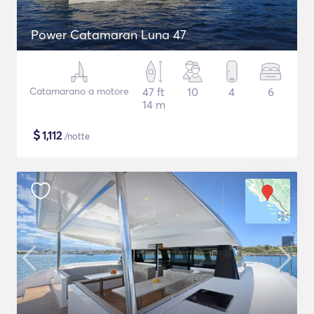
Power Catamaran Luna 47
Catamarano a motore
47 ft
10
4
6
14 m
$
1,112
/notte