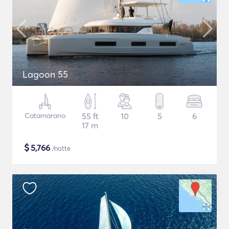
Lagoon 55
Catamarano
55 ft
10
5
6
17 m
$
5,766
/notte