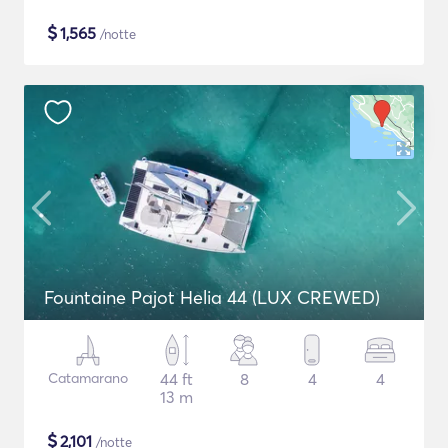
$
1,565
/notte
Fountaine Pajot Helia 44 (LUX CREWED)
Catamarano
44 ft
8
4
4
13 m
$
2,101
/notte