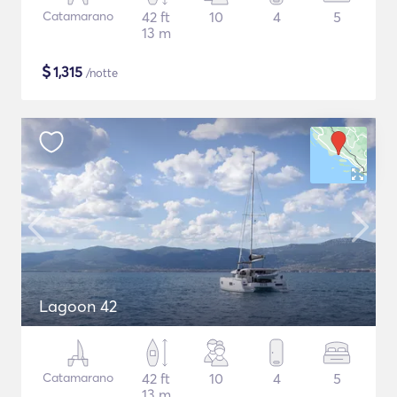
Catamarano
42 ft
10
4
5
13 m
$
1,315
/notte
Lagoon 42
Catamarano
42 ft
10
4
5
13 m