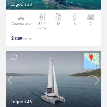
Lagoon 38
Catamarano
38 ft
12
6
7
12 m
$
1,159
/notte
Lagoon 46