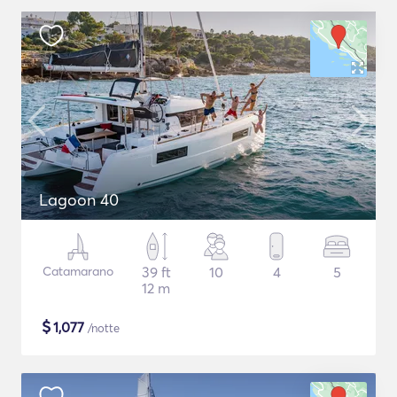
Lagoon 40
Catamarano
39 ft
10
4
5
12 m
$
1,077
/notte