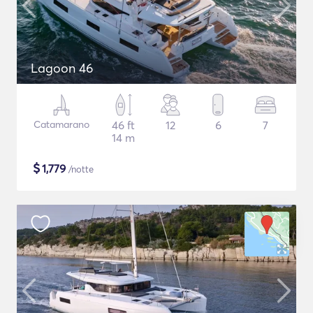
Lagoon 46
Catamarano
46 ft
12
6
7
14 m
$
1,779
/notte