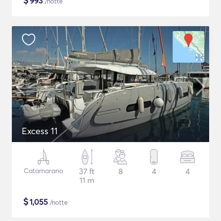
$
993
/notte
Excess 11
Catamarano
37 ft
8
4
4
11 m
$
1,055
/notte