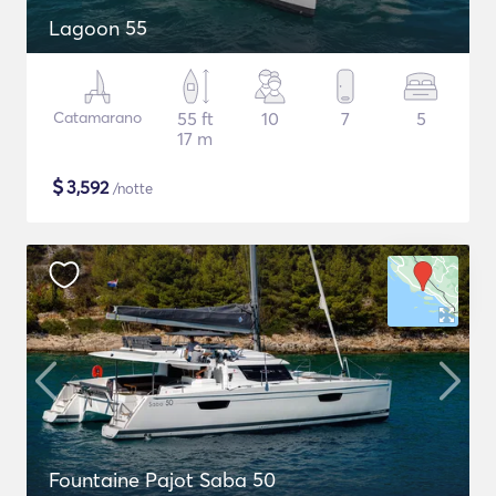
Lagoon 55
Catamarano
55 ft
10
7
5
17 m
$
3,592
/notte
Fountaine Pajot Saba 50