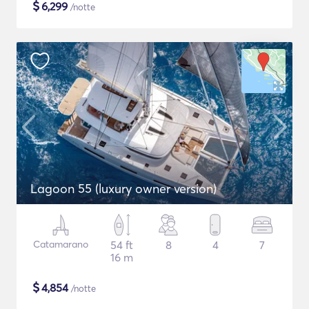
$
6,299
/notte
Lagoon 55 (luxury owner version)
Catamarano
54 ft
8
4
7
16 m
$
4,854
/notte