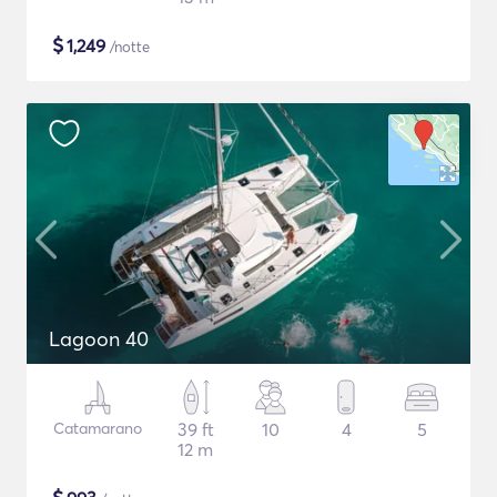
$
1,249
/notte
Lagoon 40
Catamarano
39 ft
10
4
5
12 m