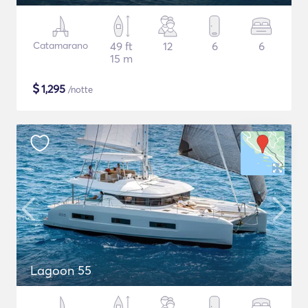
Catamarano
49 ft
12
6
6
15 m
$
1,295
/notte
Lagoon 55