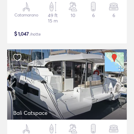
Catamarano
49 ft
10
6
6
15 m
$
1,047
/notte
Bali Catspace