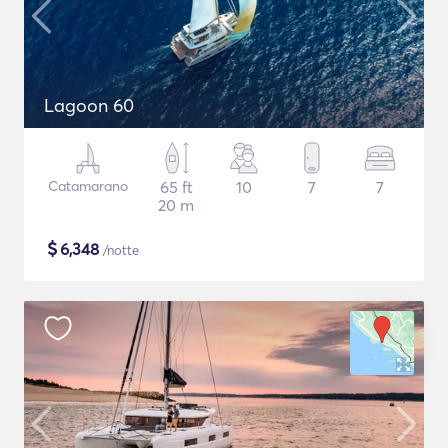
Lagoon 60
Catamarano
65 ft
10
7
7
20 m
$
6,348
/notte