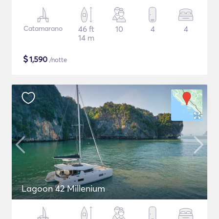
Catamarano
46 ft
10
4
4
14 m
$
1,590
/notte
Lagoon 42 Millenium