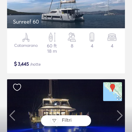
Sunreef 60
Catamarano
60 ft
8
4
4
18 m
$
3,445
/notte
Filtri