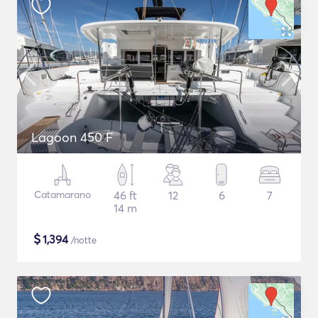
Lagoon 450 F
Catamarano
46 ft
12
6
7
14 m
$
1,394
/notte