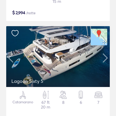
15 m
$
2,994
/notte
Lagoon Sixty 5
Catamarano
67 ft
8
6
7
20 m