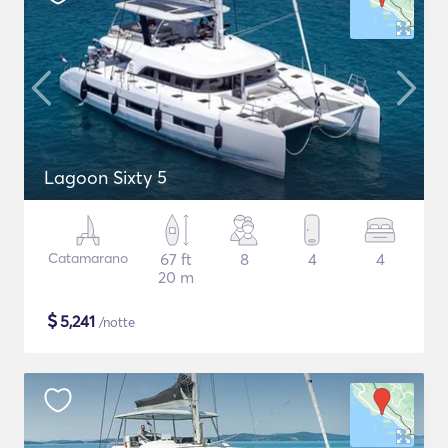
Lagoon Sixty 5
Catamarano
67 ft
8
4
4
20 m
$
5,241
/notte