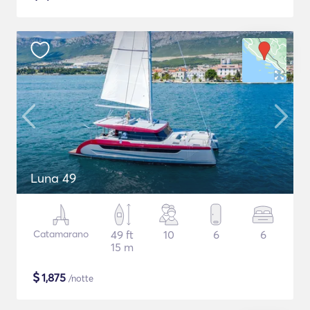
Luna 49
Catamarano
49 ft
10
6
6
15 m
$
1,875
/notte