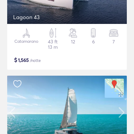
Lagoon 43
Catamarano
43 ft
12
6
7
13 m
$
1,565
/notte