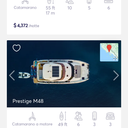
Catamarano
55 ft
10
5
6
17 m
$
4,372
/notte
Prestige M48
Catamarano a motore
49 ft
6
3
3