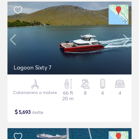
Lagoon Sixty 7
Catamarano a motore
66 ft
8
4
4
20 m
$
5,693
/notte