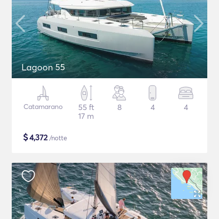
Lagoon 55
Catamarano
55 ft
8
4
4
17 m
$
4,372
/notte