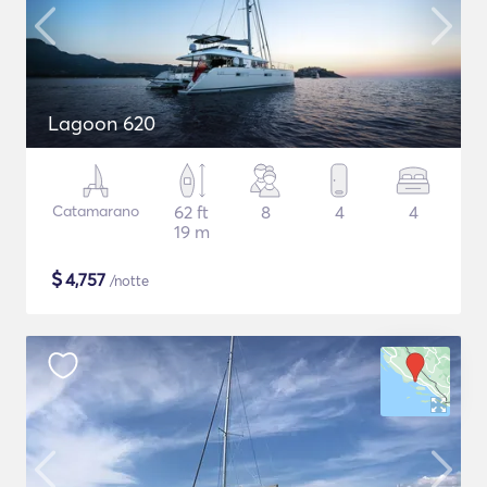
Lagoon 620
Catamarano
62 ft
8
4
4
19 m
$
4,757
/notte