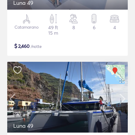
Luna 49
Catamarano
49 ft
8
6
4
15 m
$
2,460
/notte
Luna 49