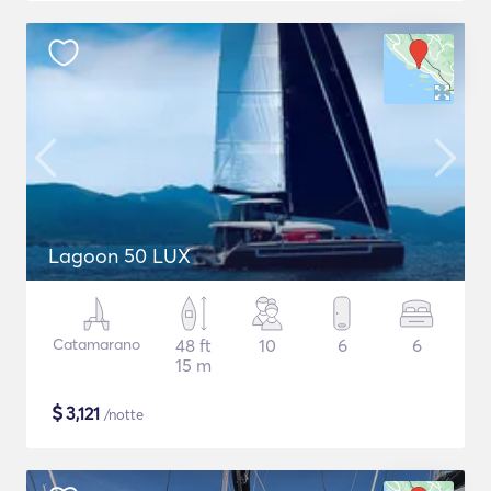
Lagoon 50 LUX
Catamarano
48 ft
10
6
6
15 m
$
3,121
/notte