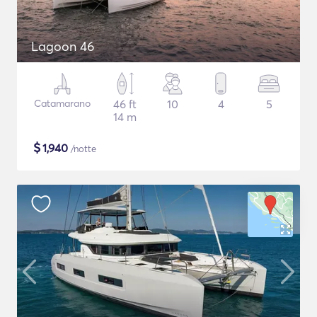
Lagoon 46
Catamarano
46 ft
10
4
5
14 m
$
1,940
/notte