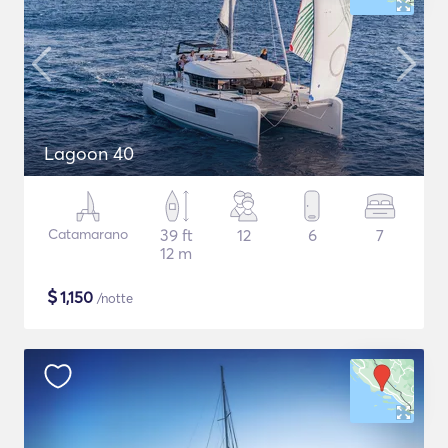
Lagoon 40
Catamarano
39 ft
12
6
7
12 m
$
1,150
/notte