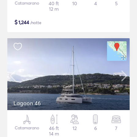
Catamarano
40 ft
10
4
5
12 m
$
1,244
/notte
Lagoon 46
Catamarano
46 ft
12
6
7
14 m