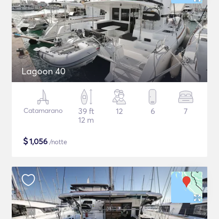
Lagoon 40
Catamarano
39 ft
12
6
7
12 m
$
1,056
/notte