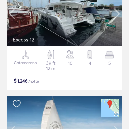
Excess 12
Catamarano
39 ft
10
4
5
12 m
$
1,246
/notte