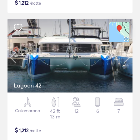
$
1,212
/notte
Lagoon 42
Catamarano
42 ft
12
6
7
13 m
$
1,212
/notte