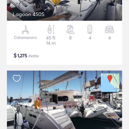
Lagoon 450S
Catamarano
45 ft
8
4
4
14 m
$
1,275
/notte