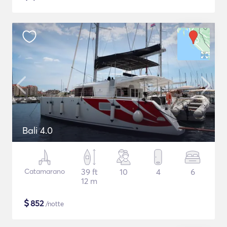
Bali 4.0
Catamarano
39 ft
10
4
6
12 m
$
852
/notte