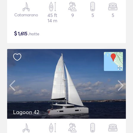
Catamarano
45 ft
9
5
5
14 m
$
1,615
/notte
Lagoon 42