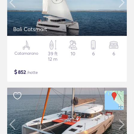
Bali Catsmart
Catamarano
39 ft
10
6
6
12 m
$
852
/notte