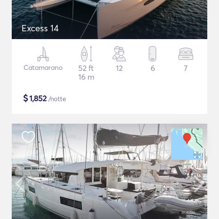
Excess 14
Catamarano
52 ft
12
6
7
16 m
$
1,852
/notte