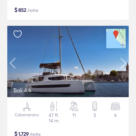
$
852
/notte
Bali 4.6
Catamarano
47 ft
11
5
6
14 m
$
1,729
/notte