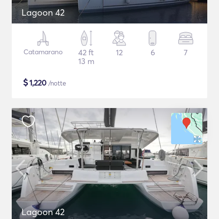
Lagoon 42
Catamarano
42 ft
12
6
7
13 m
$
1,220
/notte
Lagoon 42