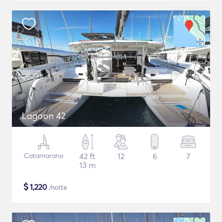
Lagoon 42
Catamarano
42 ft
12
6
7
13 m
$
1,220
/notte