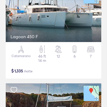
Lagoon 450 F
Catamarano
46 ft
12
6
7
14 m
$
1,335
/notte