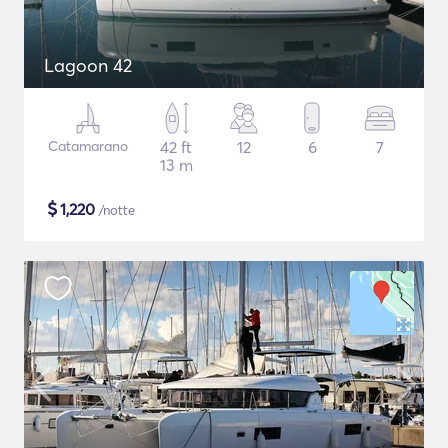
Lagoon 42
Catamarano
42 ft
12
6
7
13 m
$
1,220
/notte