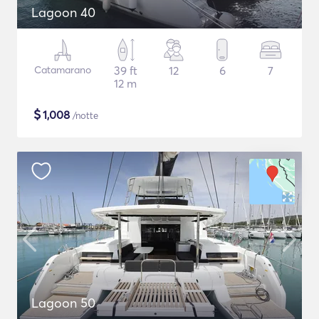
Lagoon 40
Catamarano
39 ft
12
6
7
12 m
$
1,008
/notte
Lagoon 50