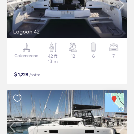
Lagoon 42
Catamarano
42 ft
12
6
7
13 m
$
1,228
/notte