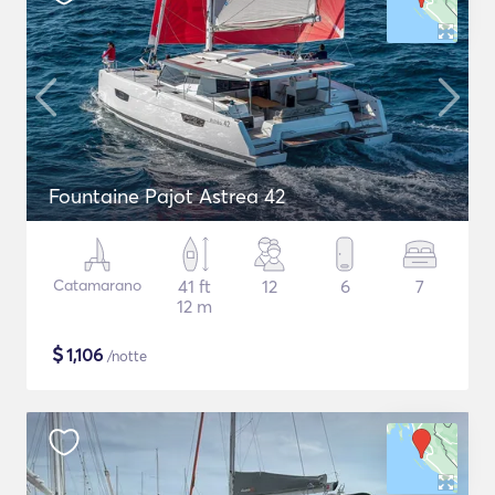
Fountaine Pajot Astrea 42
Catamarano
41 ft
12
6
7
12 m
$
1,106
/notte