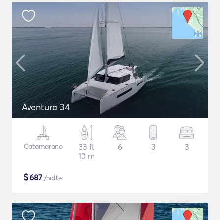
Aventura 34
Catamarano
33 ft
6
3
3
10 m
$
687
/notte