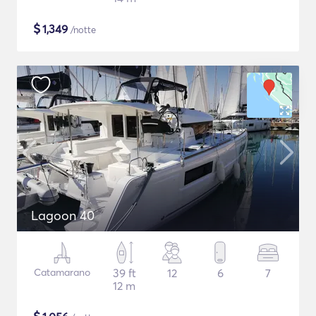
$
1,349
/notte
Lagoon 40
Catamarano
39 ft
12
6
7
12 m