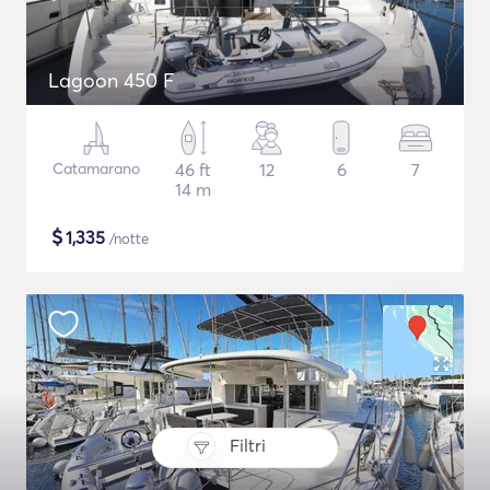
Lagoon 450 F
Catamarano
46 ft
12
6
7
14 m
$
1,335
/notte
Filtri