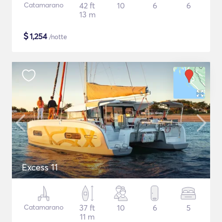
Catamarano
42 ft
10
6
6
13 m
$
1,254
/notte
Excess 11
Catamarano
37 ft
10
6
5
11 m