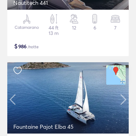
Nautitech 441
Catamarano
44 ft
12
6
7
13 m
$
986
/notte
Fountaine Pajot Elba 45