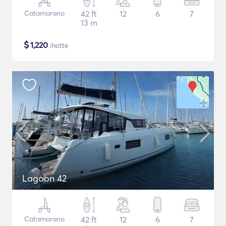
Catamarano
42 ft
12
6
7
13 m
$
1,220
/notte
Lagoon 42
Catamarano
42 ft
12
6
7