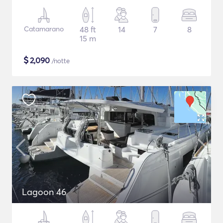
Catamarano
48 ft
14
7
8
15 m
$
2,090
/notte
Lagoon 46