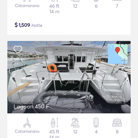
Catamarano
46 ft
12
6
7
14 m
$
1,509
/notte
Lagoon 450 F
Catamarano
45 ft
12
4
8
14 m