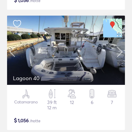
$
1,056
/notte
Lagoon 40
Catamarano
39 ft
12
6
7
12 m
$
1,056
/notte