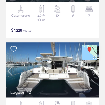
Catamarano
42 ft
12
6
7
13 m
$
1,228
/notte
Lagoon 42