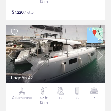
13 m
$
1,220
/notte
Lagoon 42
Catamarano
42 ft
12
6
7
13 m