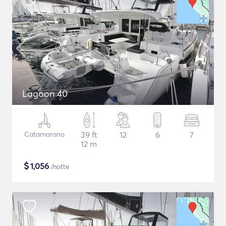
Lagoon 40
Catamarano
39 ft
12
6
7
12 m
$
1,056
/notte