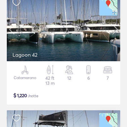
Lagoon 42
Catamarano
42 ft
12
6
7
13 m
$
1,220
/notte