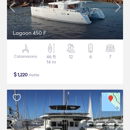
Lagoon 450 F
Catamarano
46 ft
12
6
7
14 m
$
1,220
/notte