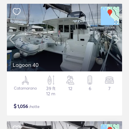
Lagoon 40
Catamarano
39 ft
12
6
7
12 m
$
1,056
/notte