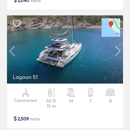
$
2,090
/notte
Lagoon 51
Catamarano
50 ft
14
7
8
15 m
$
2,509
/notte