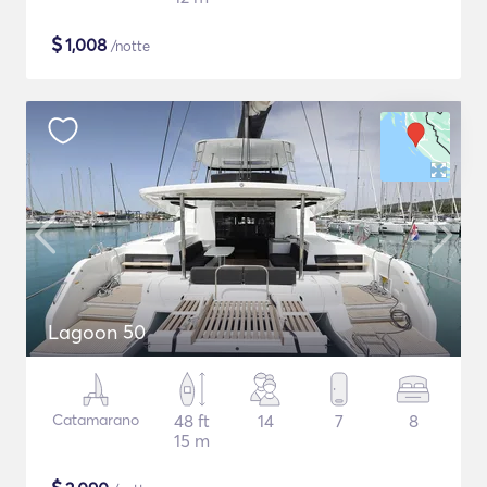
$
1,008
/notte
Lagoon 50
Catamarano
48 ft
14
7
8
15 m