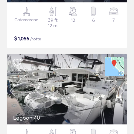
Catamarano
39 ft
12
6
7
12 m
$
1,056
/notte
Lagoon 40