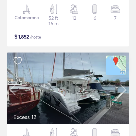
Catamarano
52 ft
12
6
7
16 m
$
1,852
/notte
Excess 12