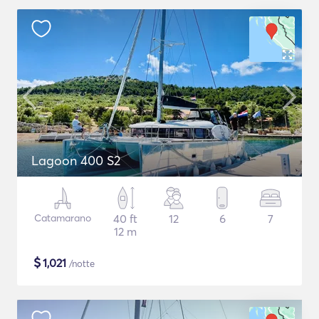
Lagoon 400 S2
Catamarano
40 ft
12
6
7
12 m
$
1,021
/notte