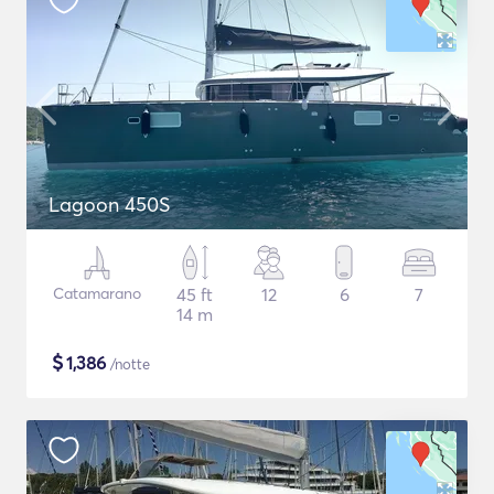
Lagoon 450S
Catamarano
45 ft
12
6
7
14 m
$
1,386
/notte