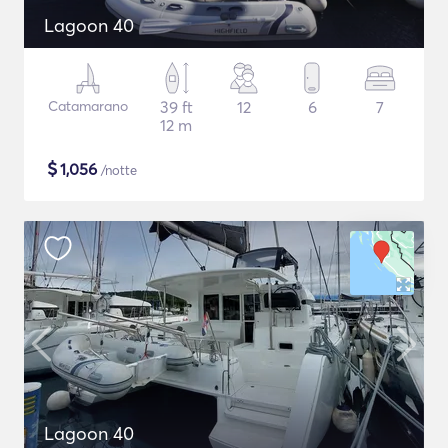
Lagoon 40
Catamarano
39 ft
12
6
7
12 m
$
1,056
/notte
Lagoon 40