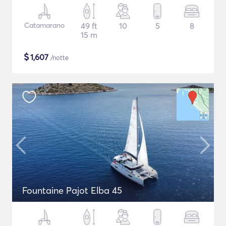
Catamarano
49 ft
10
5
8
15 m
$
1,607
/notte
Fountaine Pajot Elba 45