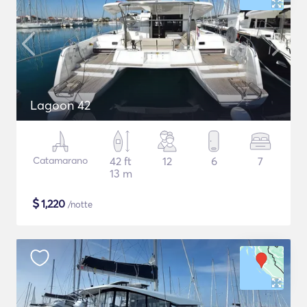
Lagoon 42
Catamarano
42 ft
12
6
7
13 m
$
1,220
/notte