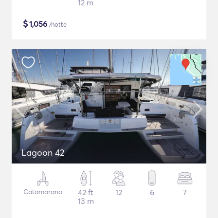
12 m
$
1,056
/notte
Lagoon 42
Catamarano
42 ft
12
6
7
13 m