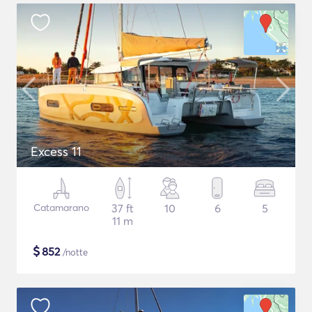
Excess 11
Catamarano
37 ft
10
6
5
11 m
$
852
/notte