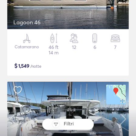
Lagoon 46
Catamarano
46 ft
12
6
7
14 m
$
1,549
/notte
Filtri