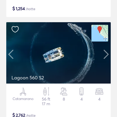
$
1,254
/notte
Lagoon 560 S2
Catamarano
56 ft
8
4
4
17 m
$
2,762
/notte