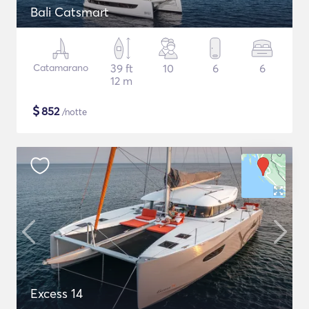
Bali Catsmart
Catamarano
39 ft
10
6
6
12 m
$
852
/notte
Excess 14