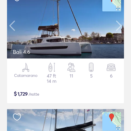
Bali 4.6
Catamarano
47 ft
11
5
6
14 m
$
1,729
/notte