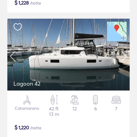
$
1,228
/notte
Lagoon 42
Catamarano
42 ft
12
6
7
13 m
$
1,220
/notte