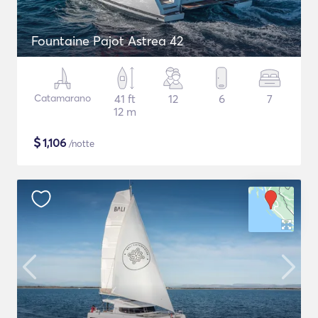
Fountaine Pajot Astrea 42
Catamarano
41 ft
12
6
7
12 m
$
1,106
/notte