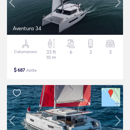
Aventura 34
Catamarano
33 ft
6
3
3
10 m
$
687
/notte