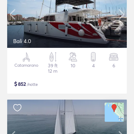
Bali 4.0
Catamarano
39 ft
10
4
6
12 m
$
852
/notte