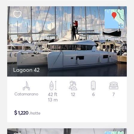
Lagoon 42
Catamarano
42 ft
12
6
7
13 m
$
1,220
/notte