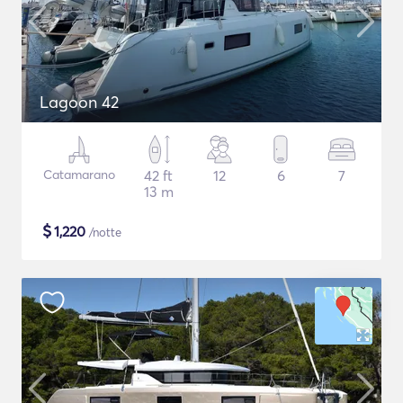
Lagoon 42
Catamarano
42 ft
12
6
7
13 m
$
1,220
/notte