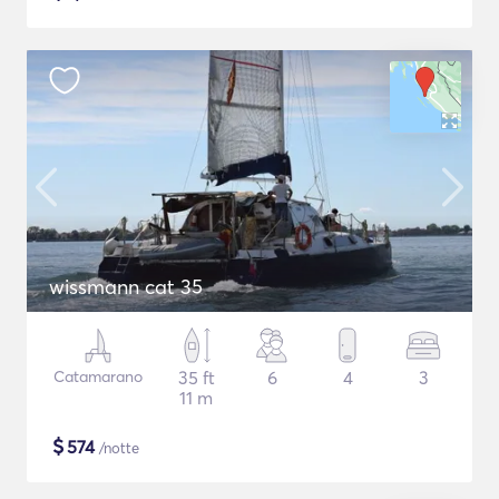
wissmann cat 35
Catamarano
35 ft
6
4
3
11 m
$
574
/notte