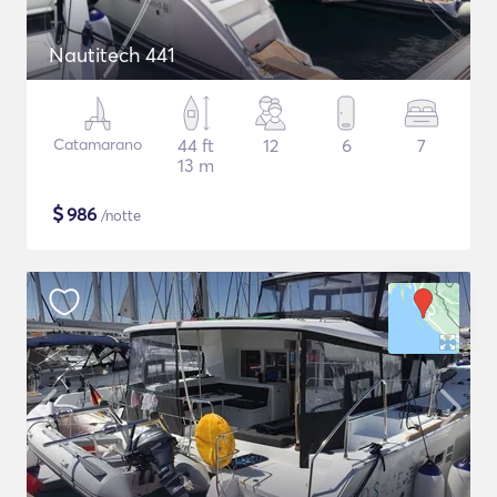
Nautitech 441
Catamarano
44 ft
12
6
7
13 m
$
986
/notte