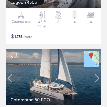
Lagoon 450S
Catamarano
45 ft
8
4
4
14 m
$
1,275
/notte
Catamaran 50 ECO