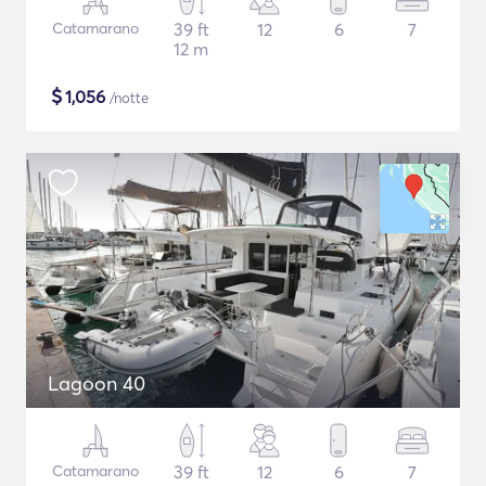
Catamarano
39 ft
12
6
7
12 m
$
1,056
/notte
Lagoon 40
Catamarano
39 ft
12
6
7