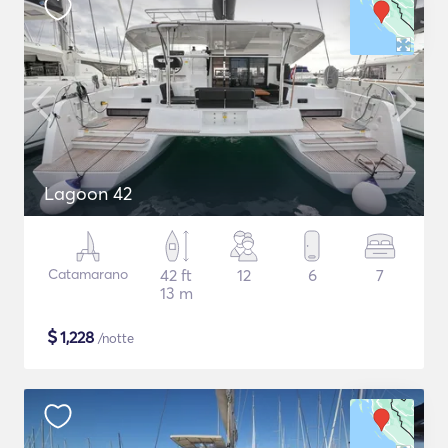
Lagoon 42
Catamarano
42 ft
12
6
7
13 m
$
1,228
/notte