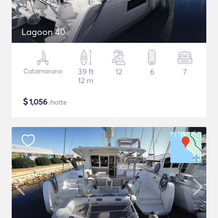
Lagoon 40
Catamarano
39 ft
12
6
7
12 m
$
1,056
/notte