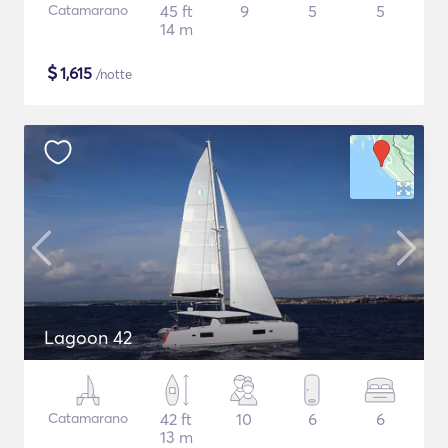
Catamarano
45 ft
9
5
5
14 m
$
1,615
/notte
Lagoon 42
Catamarano
42 ft
10
6
6
13 m