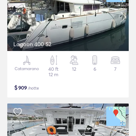
Lagoon 400 S2
Catamarano
40 ft
12
6
7
12 m
$
909
/notte