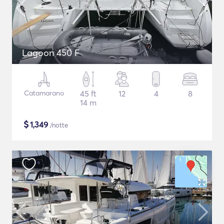
Lagoon 450 F
Catamarano
45 ft
12
4
8
14 m
$
1,349
/notte