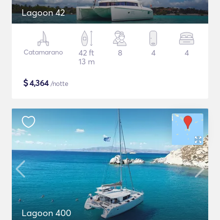
Lagoon 42
Catamarano
42 ft
8
4
4
13 m
$
4,364
/notte
Lagoon 400