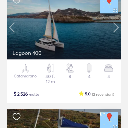
Lagoon 400
Catamarano
40 ft
8
4
4
12 m
$
2,526
5.0
/notte
(2
recensioni
)