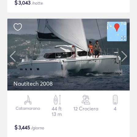
$
3,043
/notte
Nautitech 2008
Catamarano
44 ft
12 Crociera
4
13 m
$
3,445
/giorno