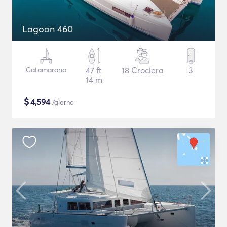
Lagoon 460
Catamarano
47 ft
18 Crociera
3
14 m
$
4,594
/giorno