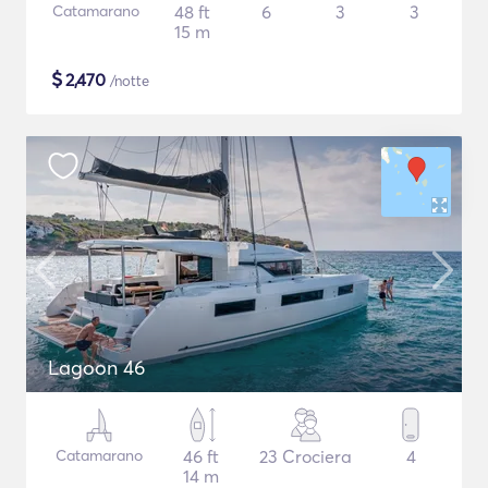
Catamarano
48 ft
6
3
3
15 m
$
2,470
/notte
Lagoon 46
Catamarano
46 ft
23 Crociera
4
14 m