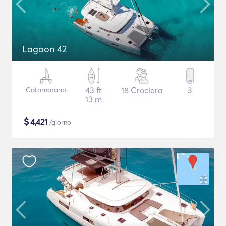
Lagoon 42
Catamarano
43 ft
18 Crociera
3
13 m
$
4,421
/giorno