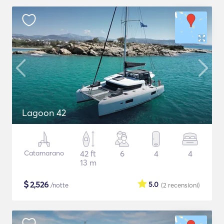
Lagoon 42
Catamarano
42 ft
6
4
4
13 m
$
2,526
5.0
/notte
(2
recensioni
)