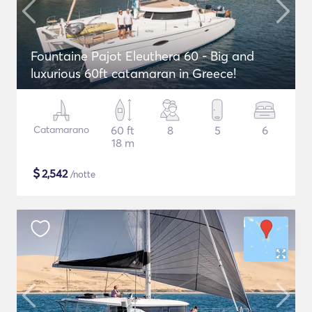
Fountaine Pajot Eleuthera 60 - Big and
luxurious 60ft catamaran in Greece!
Catamarano
60 ft
8
5
6
18 m
$
2,542
/notte