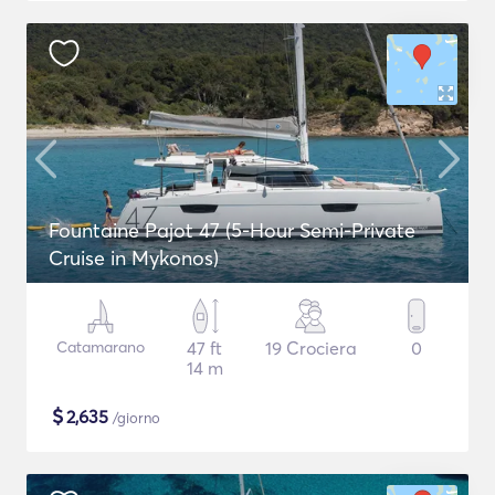
Fountaine Pajot 47 (5-Hour Semi-Private
Cruise in Mykonos)
Catamarano
47 ft
19 Crociera
0
14 m
$
2,635
/giorno