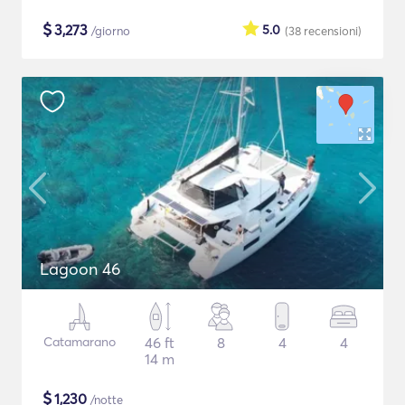
$
3,273
5.0
/giorno
(38
recensioni
)
Lagoon 46
Catamarano
46 ft
8
4
4
14 m
$
1,230
/notte