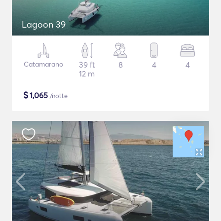
Lagoon 39
Catamarano
39 ft
8
4
4
12 m
$
1,065
/notte