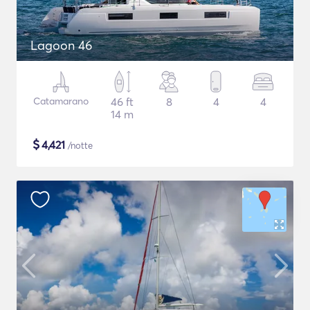
Lagoon 46
Catamarano
46 ft
8
4
4
14 m
$
4,421
/notte