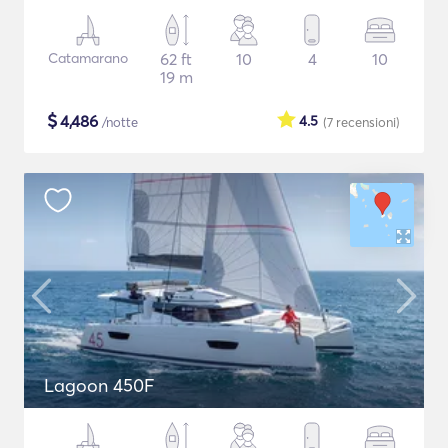
Catamarano
62 ft
10
4
10
19 m
$
4,486
4.5
/notte
(7
recensioni
)
Lagoon 450F