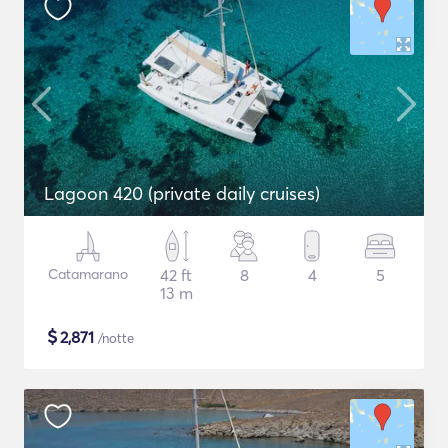
Lagoon 420 (private daily cruises)
Catamarano
42 ft
8
4
5
13 m
$
2,871
/notte