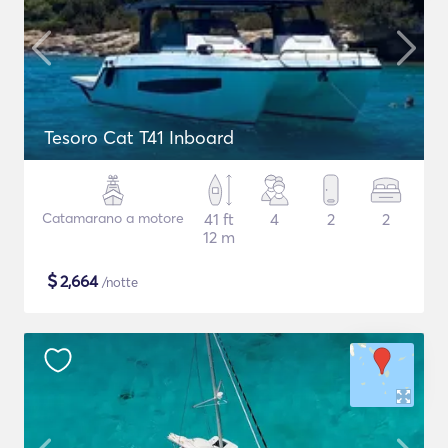
Tesoro Cat T41 Inboard
Catamarano a motore
41 ft
4
2
2
12 m
$
2,664
/notte