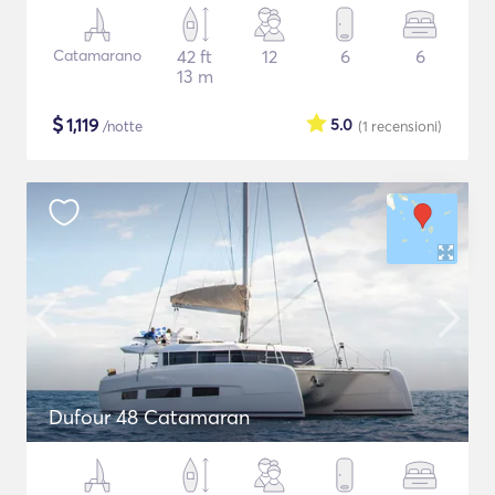
Catamarano
42 ft
12
6
6
13 m
$
1,119
5.0
/notte
(1
recensioni
)
Dufour 48 Catamaran