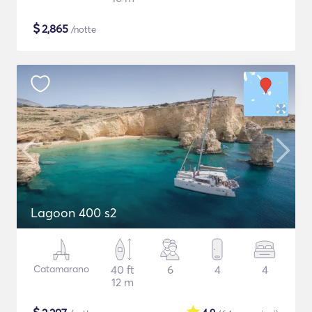
$
2,865
/notte
Lagoon 400 s2
Catamarano
40 ft
6
4
4
12 m