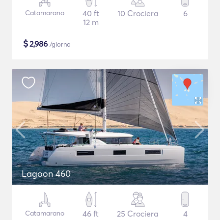
Catamarano
40 ft
10 Crociera
6
12 m
$
2,986
/giorno
Lagoon 460
Catamarano
46 ft
25 Crociera
4