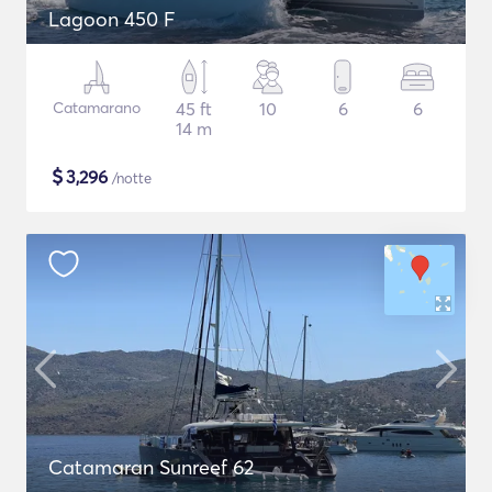
Lagoon 450 F
Catamarano
45 ft
10
6
6
14 m
$
3,296
/notte
Catamaran Sunreef 62