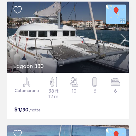
Lagoon 380
Catamarano
38 ft
10
6
6
12 m
$
1,190
/notte