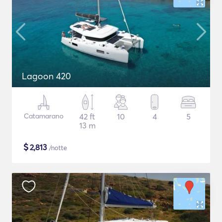
Lagoon 420
Catamarano
42 ft
10
4
5
13 m
$
2,813
/notte