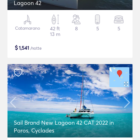
Lagoon 42
Catamarano
42 ft
8
5
5
13 m
$
1,541
/notte
Sail Brand New Lagoon 42 CAT 2022 in
Paros, Cyclades