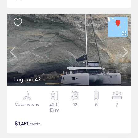
Lagoon 42
Catamarano
42 ft
12
6
7
13 m
$
1,451
/notte