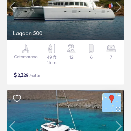
Lagoon 500
Catamarano
49 ft
12
6
7
15 m
$
2,329
/notte