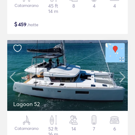
Catamarano
45 ft
8
4
4
14 m
$
459
/notte
Lagoon 52
Catamarano
52 ft
14
7
6
16 m