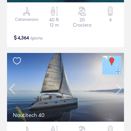
Catamarano
40 ft
20
4
12 m
Crociera
$
4,364
/giorno
Nautitech 40