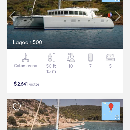
Lagoon 500
Catamarano
50 ft
10
7
5
15 m
$
2,641
/notte