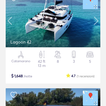
Lagoon 42
Catamarano
42 ft
8
3
5
13 m
$
1,648
4.7
/notte
(1
recensioni
)