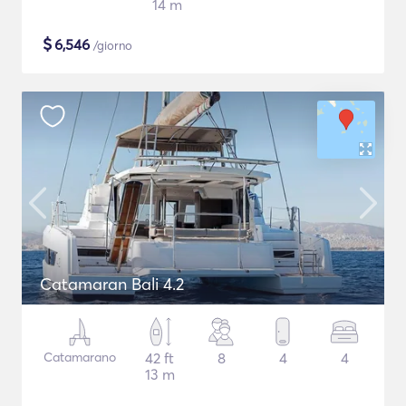
14 m
$
6,546
/giorno
Catamaran Bali 4.2
Catamarano
42 ft
8
4
4
13 m