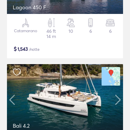
Lagoon 450 F
Catamarano
46 ft
10
6
6
14 m
$
1,543
/notte
Bali 4.2