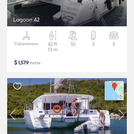
Lagoon 42
Catamarano
42 ft
10
5
5
13 m
$
1,579
/notte