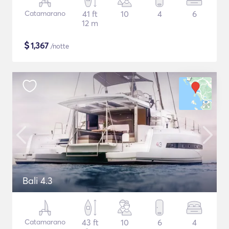
Catamarano
41 ft
10
4
6
12 m
$
1,367
/notte
Bali 4.3
Catamarano
43 ft
10
6
4