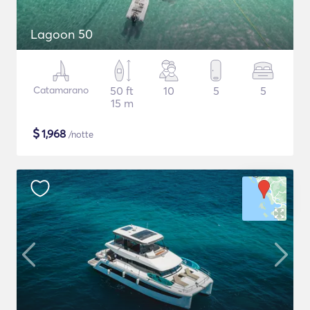
Lagoon 50
Catamarano
50 ft
10
5
5
15 m
$
1,968
/notte