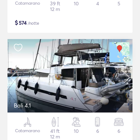
Catamarano
39 ft
10
4
5
12 m
$
574
/notte
Bali 4.1
Catamarano
41 ft
10
6
6
12 m