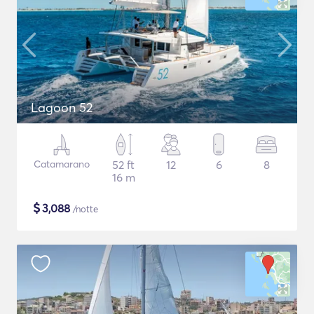
Lagoon 52
Catamarano
52 ft
12
6
8
16 m
$
3,088
/notte