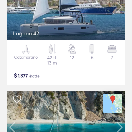
Lagoon 42
Catamarano
42 ft
12
6
7
13 m
$
1,377
/notte