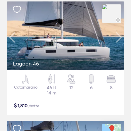
Lagoon 46
Catamarano
46 ft
12
6
8
14 m
$
1,810
/notte