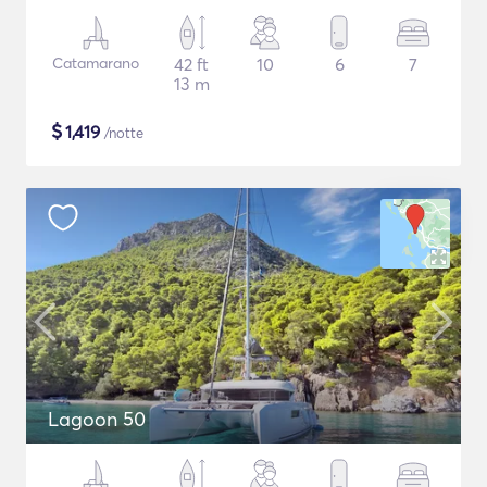
Catamarano
42 ft
10
6
7
13 m
$
1,419
/notte
Lagoon 50