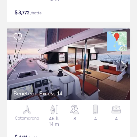
$
3,772
/notte
Beneteau Excess 14
Catamarano
46 ft
8
4
4
14 m