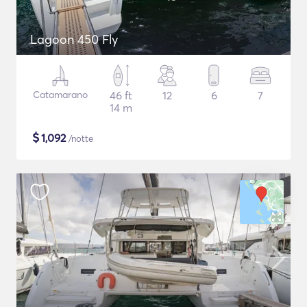
Lagoon 450 Fly
Catamarano
46 ft
12
6
7
14 m
$
1,092
/notte