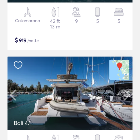
Catamarano
42 ft
9
5
5
13 m
$
919
/notte
Bali 4.1