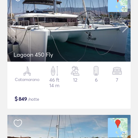
Lagoon 450 Fly
Catamarano
46 ft
12
6
7
14 m
$
849
/notte