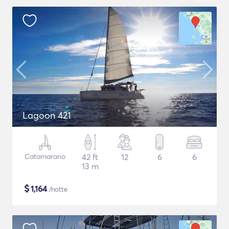
Lagoon 421
Catamarano
42 ft
12
6
6
13 m
$
1,164
/notte