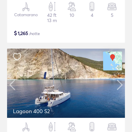
Catamarano
42 ft
10
4
5
13 m
$
1,265
/notte
Lagoon 400 S2