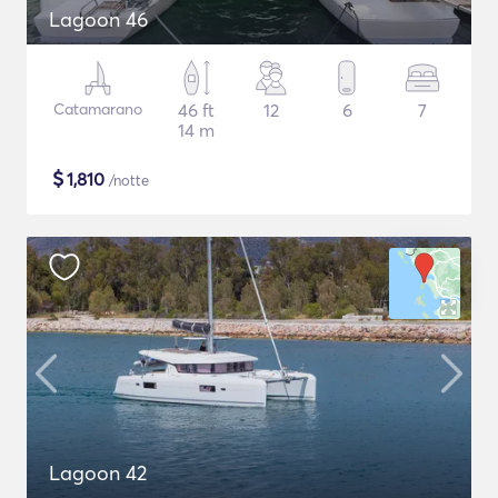
Lagoon 46
Catamarano
46 ft
12
6
7
14 m
$
1,810
/notte
Lagoon 42