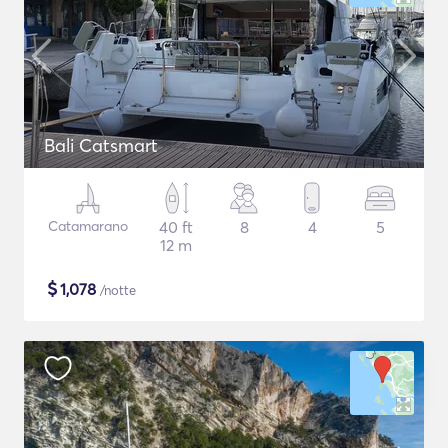
Bali Catsmart
Catamarano
40 ft
8
4
5
12 m
$
1,078
/notte