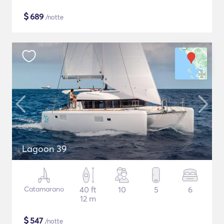
$
689
/notte
Lagoon 39
Catamarano
40 ft
10
5
6
12 m
$
547
/notte