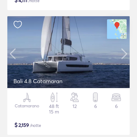
$
4,111
/notte
Bali 4.8 Catamaran
Catamarano
48 ft
12
6
6
15 m
$
2,159
/notte