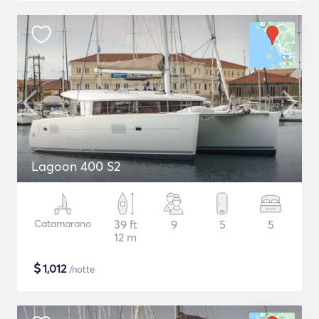
Lagoon 400 S2
Catamarano
39 ft
9
5
5
12 m
$
1,012
/notte