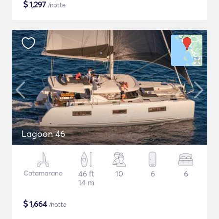
$
1,297
/notte
Lagoon 46
Catamarano
46 ft
10
6
6
14 m
$
1,664
/notte