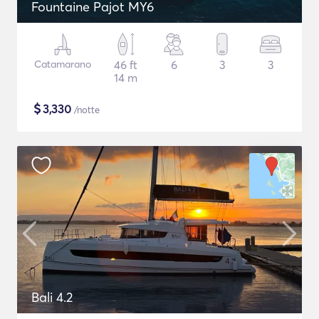
Fountaine Pajot MY6
Catamarano
46 ft
6
3
3
14 m
$
3,330
/notte
Bali 4.2