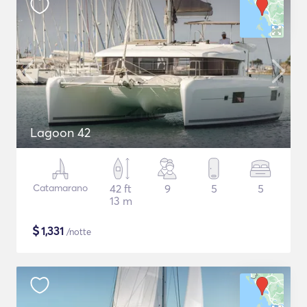
Lagoon 42
Catamarano
42 ft
9
5
5
13 m
$
1,331
/notte