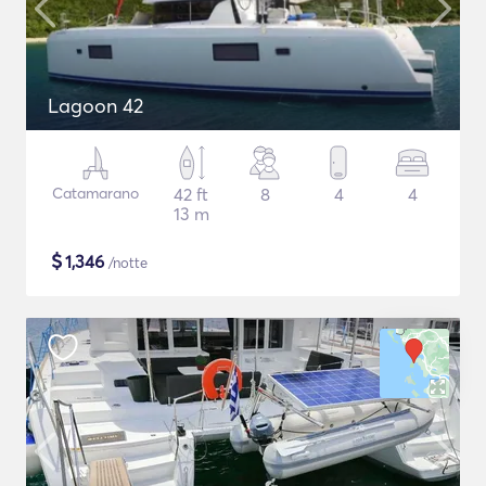
Lagoon 42
Catamarano
42 ft
8
4
4
13 m
$
1,346
/notte