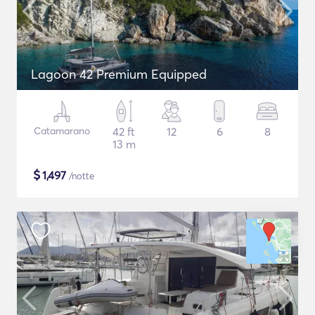
Lagoon 42 Premium Equipped
Catamarano
42 ft
12
6
8
13 m
$
1,497
/notte