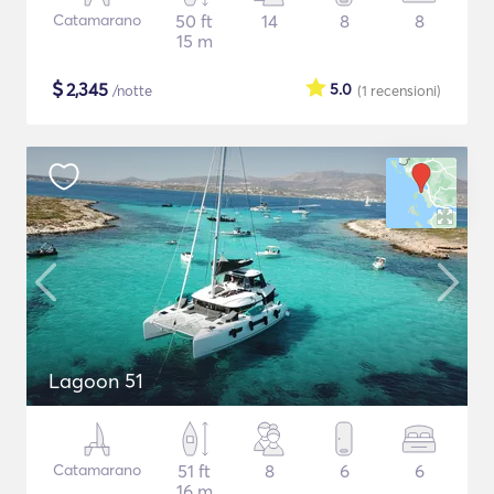
Catamarano
50 ft
14
8
8
15 m
$
2,345
5.0
/notte
(1
recensioni
)
Lagoon 51
Catamarano
51 ft
8
6
6
16 m