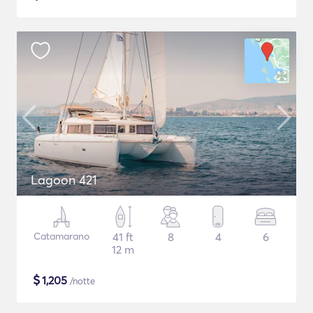
Lagoon 421
Catamarano
41 ft
8
4
6
12 m
$
1,205
/notte