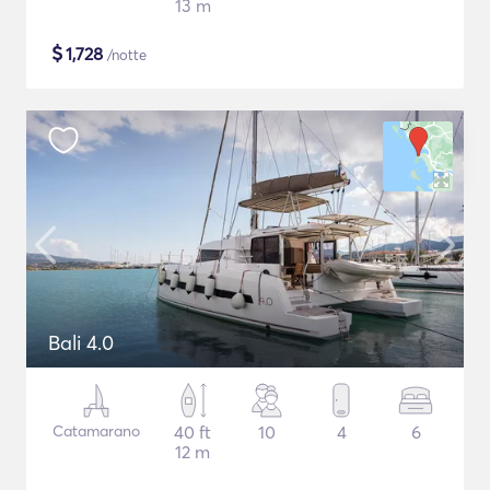
13 m
$
1,728
/notte
Bali 4.0
Catamarano
40 ft
10
4
6
12 m