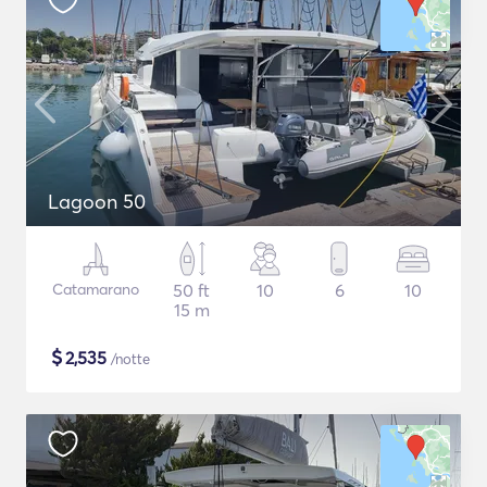
Lagoon 50
Catamarano
50 ft
10
6
10
15 m
$
2,535
/notte