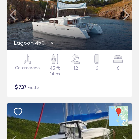
Lagoon 450 Fly
Catamarano
45 ft
12
6
6
14 m
$
737
/notte