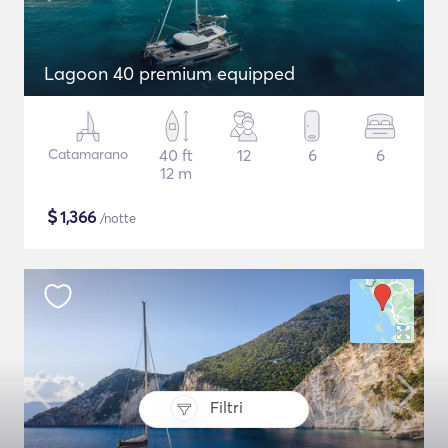
Lagoon 40 premium equipped
Catamarano
40 ft
12
6
6
12 m
$
1,366
/notte
Filtri