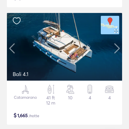
Bali 4.1
Catamarano
41 ft
10
4
4
12 m
$
1,665
/notte