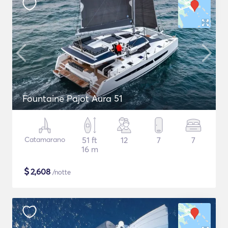
Fountaine Pajot Aura 51
Catamarano
51 ft
12
7
7
16 m
$
2,608
/notte