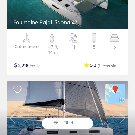
Fountaine Pajot Saona 47
Catamarano
47 ft
11
5
6
14 m
$
2,218
5.0
/notte
(1
recensioni
)
Filtri