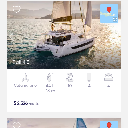
Bali 4.5
Catamarano
44 ft
10
4
4
13 m
$
2,526
/notte