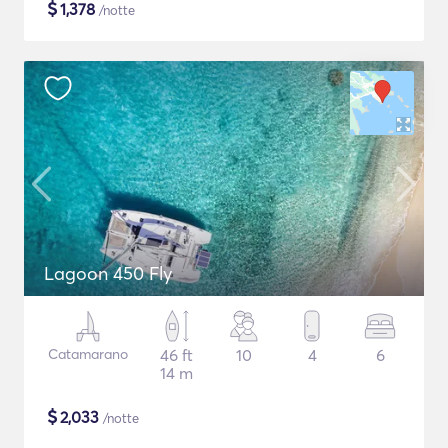
$
1,378
/notte
Lagoon 450 Fly
Catamarano
46 ft
10
4
6
14 m
$
2,033
/notte