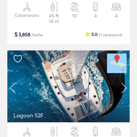
Catamarano
45 ft
10
4
4
14 m
$
3,858
5.0
/notte
(1
recensioni
)
Lagoon 52F