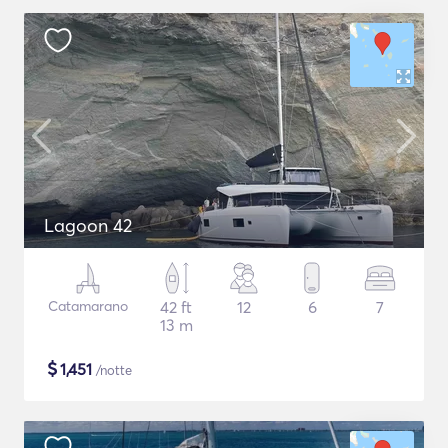
Lagoon 42
Catamarano
42 ft
12
6
7
13 m
$
1,451
/notte