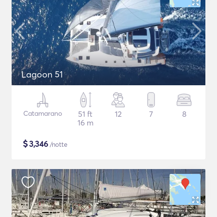
Lagoon 51
Catamarano
51 ft
12
7
8
16 m
$
3,346
/notte