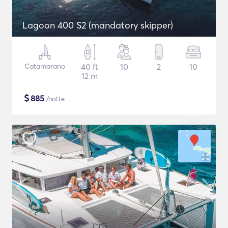
Lagoon 400 S2 (mandatory skipper)
Catamarano
40 ft
10
2
10
12 m
$
885
/notte