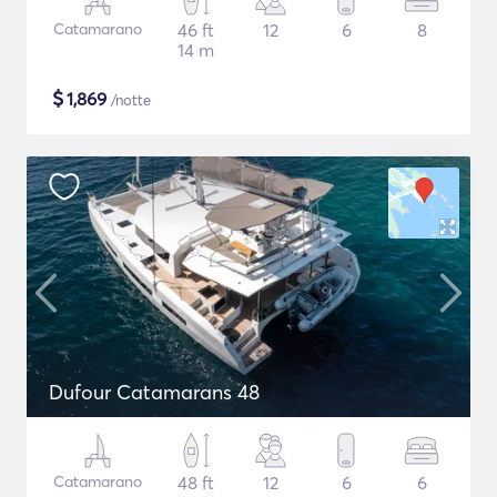
Catamarano
46 ft
12
6
8
14 m
$
1,869
/notte
Dufour Catamarans 48
Catamarano
48 ft
12
6
6