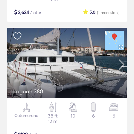
$
2,624
5.0
/notte
(1
recensioni
)
Lagoon 380
Catamarano
38 ft
10
6
6
12 m