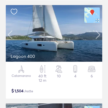
Lagoon 400
Catamarano
40 ft
10
4
6
12 m
$
1,504
/notte