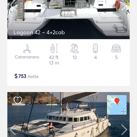
Lagoon 42 – 4+2cab
Catamarano
42 ft
12
4
5
13 m
$
753
/notte