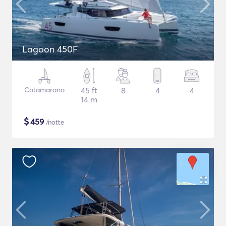
Lagoon 450F
Catamarano
45 ft
8
4
4
14 m
$
459
/notte