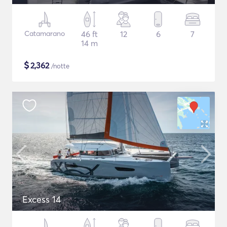
Catamarano
46 ft
12
6
7
14 m
$
2,362
/notte
Excess 14