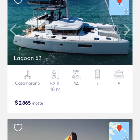
Lagoon 52
Catamarano
52 ft
14
7
6
16 m
$
2,865
/notte