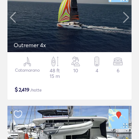
Outremer 4x
Catamarano
48 ft
10
4
6
15 m
$
2,419
/notte