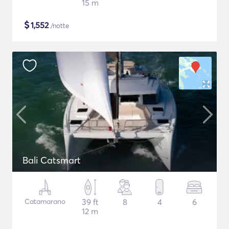
15 m
$
1,552
/notte
Bali Catsmart
Catamarano
39 ft
8
4
6
12 m