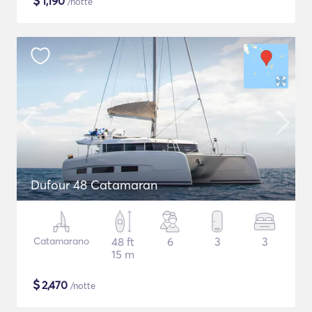
$
1,190
/notte
Dufour 48 Catamaran
Catamarano
48 ft
6
3
3
15 m
$
2,470
/notte