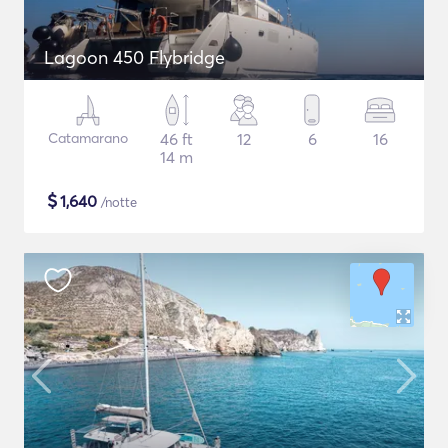
Lagoon 450 Flybridge
Catamarano
46 ft
12
6
16
14 m
$
1,640
/notte