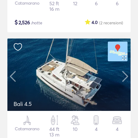
Catamarano
52 ft
12
6
6
16 m
$
2,526
4.0
/notte
(2
recensioni
)
Bali 4.5
Catamarano
44 ft
10
4
4
13 m