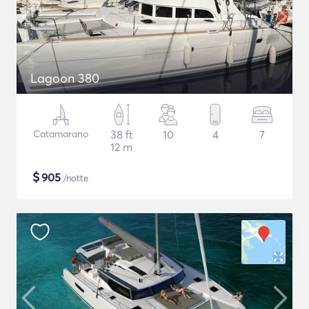
Lagoon 380
Catamarano
38 ft
10
4
7
12 m
$
905
/notte