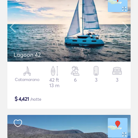
Lagoon 42
Catamarano
42 ft
6
3
3
13 m
$
4,421
/notte