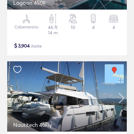
Lagoon 450F
Catamarano
46 ft
10
4
4
14 m
$
3,904
/notte
Nautitech 46Fly