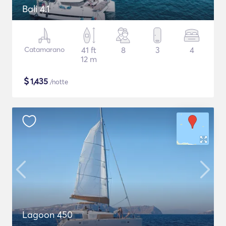
Bali 4.1
Catamarano
41 ft
8
3
4
12 m
$
1,435
/notte
Lagoon 450