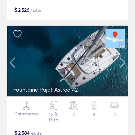
$
2,526
/notte
Fountaine Pajot Astrea 42
Catamarano
42 ft
4
4
4
13 m
$
2,584
/notte