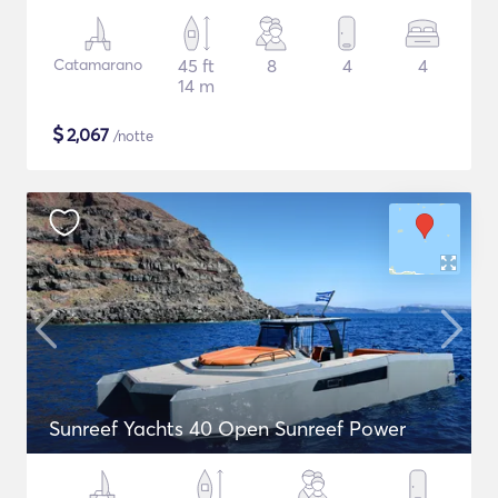
Catamarano
45 ft
8
4
4
14 m
$
2,067
/notte
Sunreef Yachts 40 Open Sunreef Power