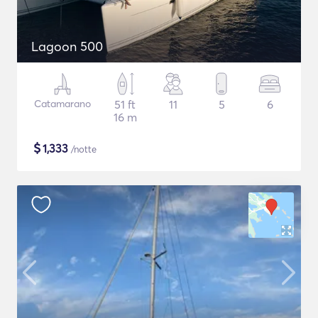
Lagoon 500
Catamarano
51 ft
11
5
6
16 m
$
1,333
/notte