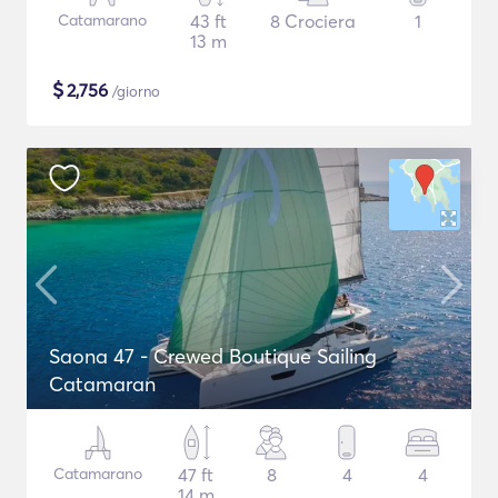
Catamarano
43 ft
8 Crociera
1
13 m
$
2,756
/giorno
Saona 47 - Crewed Boutique Sailing
Catamaran
Catamarano
47 ft
8
4
4
14 m