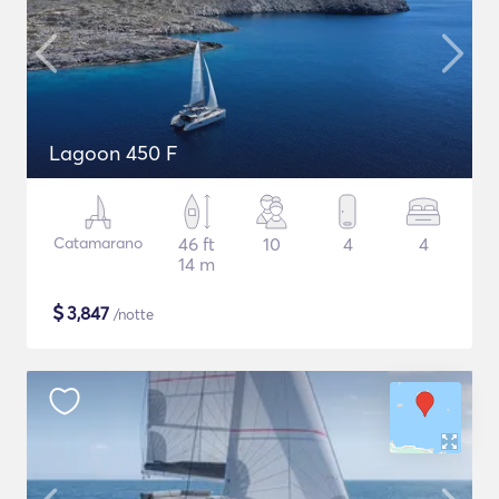
Lagoon 450 F
Catamarano
46 ft
10
4
4
14 m
$
3,847
/notte