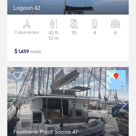
Lagoon 42
Catamarano
42 ft
10
4
6
13 m
$
1,459
/notte
Fountaine Pajot Saona 47