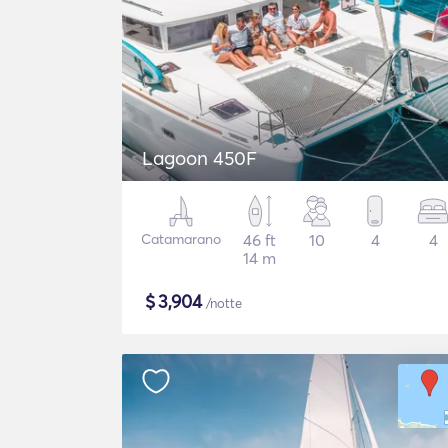
Lagoon 450F
Catamarano
46 ft
10
4
4
14 m
$
3,904
/notte