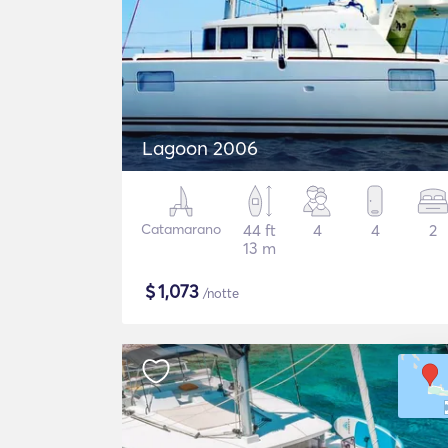
Lagoon 2006
Catamarano
44 ft
4
4
2
13 m
$
1,073
/notte