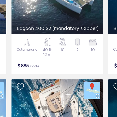
Lagoon 400 S2 (mandatory skipper)
B
Catamarano
40 ft
10
2
10
C
12 m
$
885
/notte