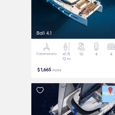
Bali 4.1
Catamarano
41 ft
10
4
4
12 m
$
1,665
/notte