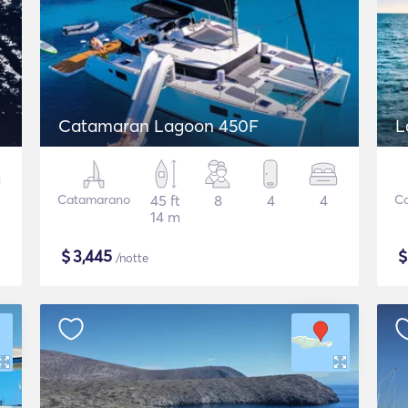
Catamaran Lagoon 450F
L
Catamarano
45 ft
8
4
4
C
14 m
$
3,445
/notte