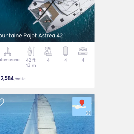
ountaine Pajot Astrea 42
atamarano
42 ft
4
4
4
13 m
$
2,584
/notte