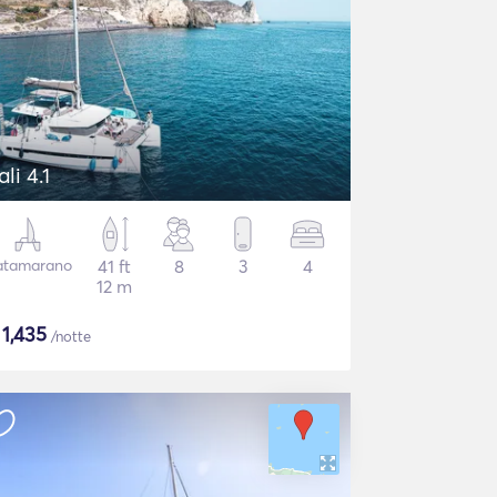
ali 4.1
atamarano
41 ft
8
3
4
12 m
$
1,435
/notte