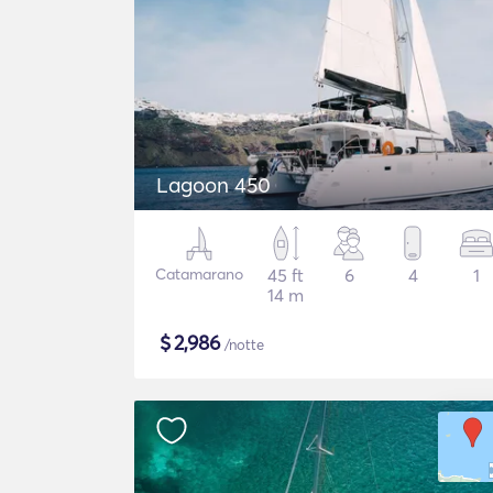
Lagoon 450
Catamarano
45 ft
6
4
1
14 m
$
2,986
/notte