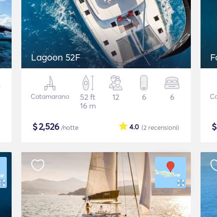
Lagoon 52F
F
Catamarano
52 ft
12
6
6
C
16 m
$
2,526
4.0
/notte
(2
recensioni
)