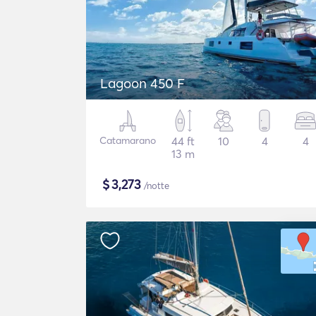
Lagoon 450 F
Catamarano
44 ft
10
4
4
13 m
$
3,273
/notte