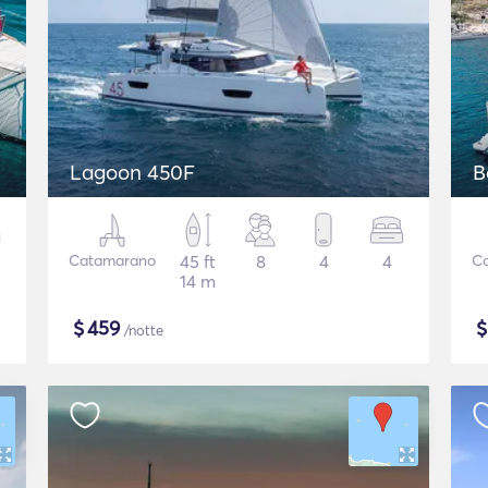
Lagoon 450F
B
Catamarano
45 ft
8
4
4
C
14 m
$
459
/notte