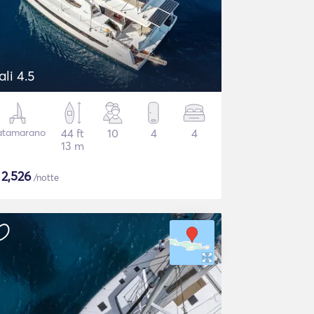
ali 4.5
atamarano
44 ft
10
4
4
13 m
$
2,526
/notte