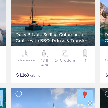
Daily Private Sailing Catamaran
D
Cruise with BBQ, Drinks & Transfers -
C
Lagoon 42
Catamarano
13 ft
24 Crociera
4
C
4 m
$
1,263
/giorno