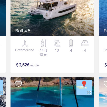
Bali 4.5
E
Catamarano
44 ft
10
4
4
C
13 m
$
2,526
/notte