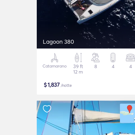
Lagoon 380
Catamarano
39 ft
8
4
4
12 m
$
1,837
/notte