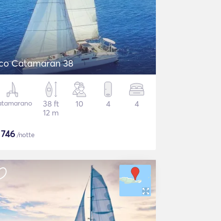
co Catamaran 38
atamarano
38 ft
10
4
4
12 m
$
746
/notte