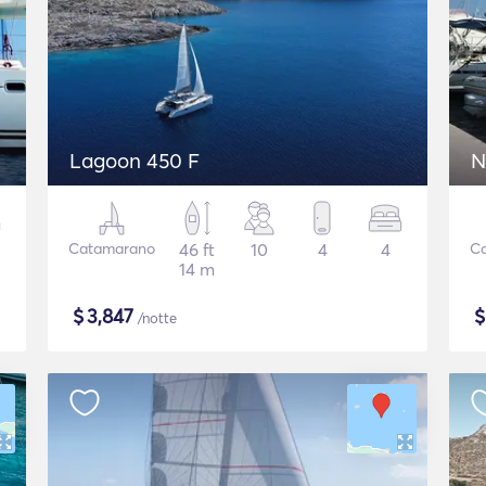
Lagoon 450 F
N
Catamarano
46 ft
10
4
4
C
14 m
$
3,847
/notte