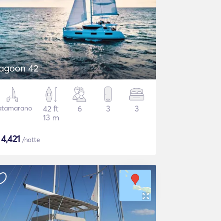
agoon 42
atamarano
42 ft
6
3
3
13 m
$
4,421
/notte