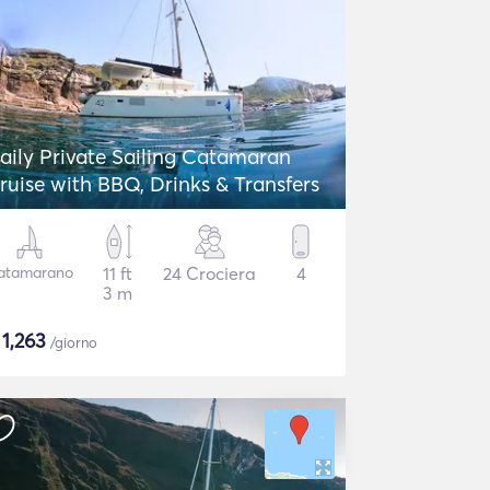
aily Private Sailing Catamaran
ruise with BBQ, Drinks & Transfers
atamarano
11 ft
24 Crociera
4
3 m
$
1,263
/giorno