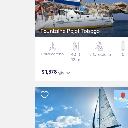
Fountaine Pajot Tobago
Catamarano
40 ft
17 Crociera
0
12 m
$
1,378
/giorno