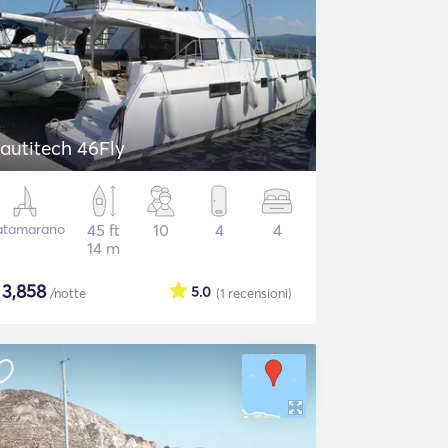
autitech 46Fly
atamarano
45 ft
10
4
4
14 m
$
3,858
5.0
/notte
(1
recensioni
)