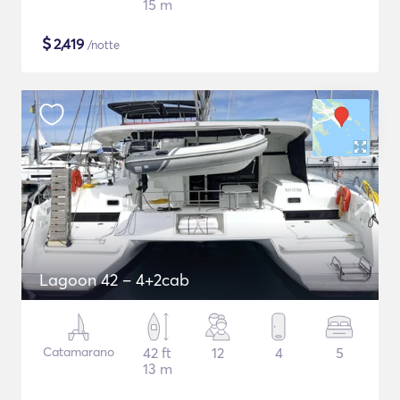
15 m
$
2,419
/notte
Lagoon 42 – 4+2cab
Catamarano
42 ft
12
4
5
13 m