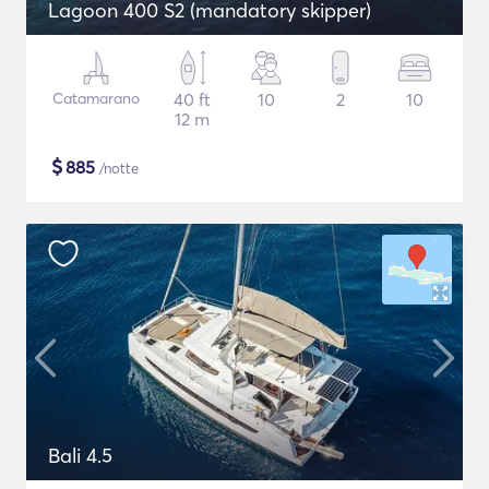
Lagoon 400 S2 (mandatory skipper)
Catamarano
40 ft
10
2
10
12 m
$
885
/notte
Bali 4.5