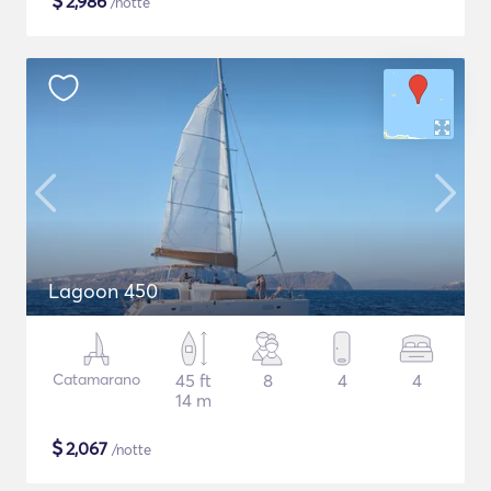
$
2,986
/notte
Lagoon 450
Catamarano
45 ft
8
4
4
14 m
$
2,067
/notte