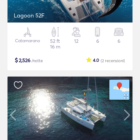
Lagoon 52F
Catamarano
52 ft
12
6
6
16 m
$
2,526
4.0
/notte
(2
recensioni
)