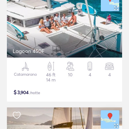
Lagoon 450F
Catamarano
46 ft
10
4
4
14 m
$
3,904
/notte