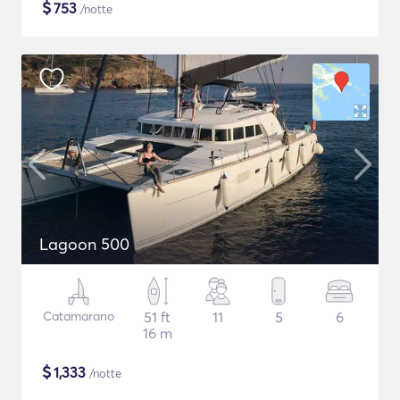
$
753
/notte
Lagoon 500
Catamarano
51 ft
11
5
6
16 m
$
1,333
/notte