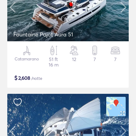
Fountaine Pajot Aura 51
Catamarano
51 ft
12
7
7
16 m
$
2,608
/notte