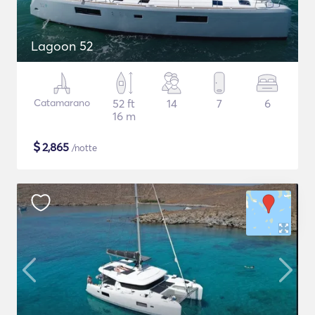
Lagoon 52
Catamarano
52 ft
14
7
6
16 m
$
2,865
/notte