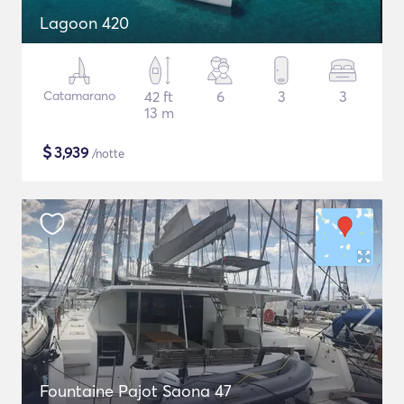
Lagoon 420
Catamarano
42 ft
6
3
3
13 m
$
3,939
/notte
Fountaine Pajot Saona 47