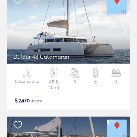
Dufour 48 Catamaran
Catamarano
48 ft
6
3
3
15 m
$
2,470
/notte