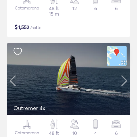
Catamarano
48 ft
12
6
6
15 m
$
1,552
/notte
Outremer 4x
Catamarano
48 ft
10
4
6