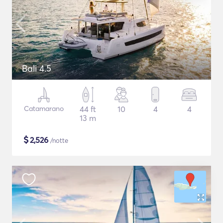
Bali 4.5
Catamarano
44 ft
10
4
4
13 m
$
2,526
/notte