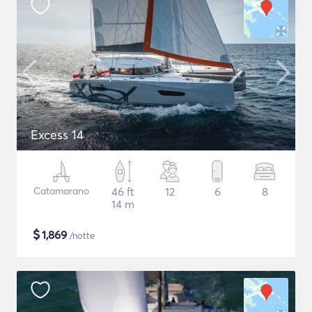
Excess 14
Catamarano
46 ft
12
6
8
14 m
$
1,869
/notte