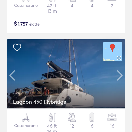
Catamarano
42 ft
4
4
2
13 m
$
1,757
/notte
Lagoon 450 Flybridge
Catamarano
46 ft
12
6
16
14 m