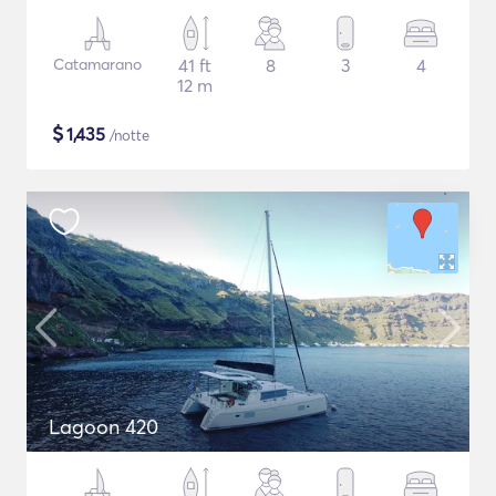
Catamarano
41 ft
8
3
4
12 m
$
1,435
/notte
Lagoon 420