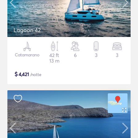
Lagoon 42
Catamarano
42 ft
6
3
3
13 m
$
4,421
/notte