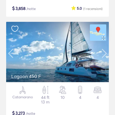
$
3,858
5.0
/notte
(1
recensioni
)
Lagoon 450 F
Catamarano
44 ft
10
4
4
13 m
$
3,273
/notte