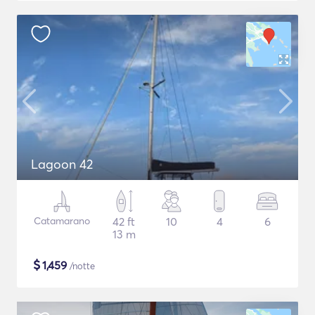
Lagoon 42
Catamarano
42 ft
10
4
6
13 m
$
1,459
/notte