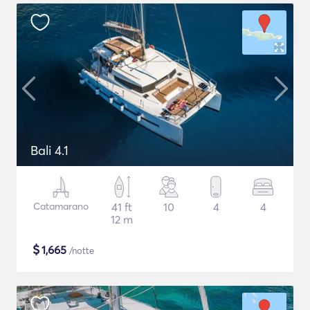
Bali 4.1
Catamarano
41 ft
10
4
4
12 m
$
1,665
/notte