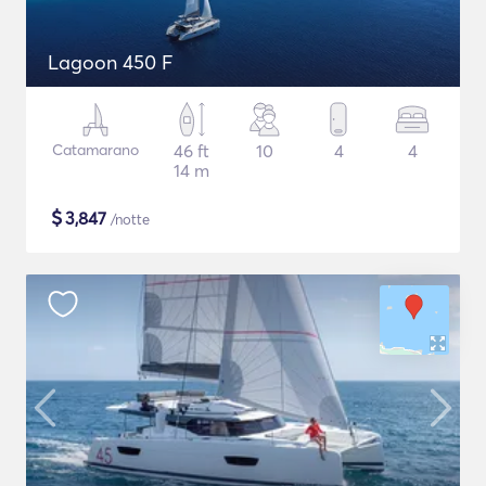
Lagoon 450 F
Catamarano
46 ft
10
4
4
14 m
$
3,847
/notte