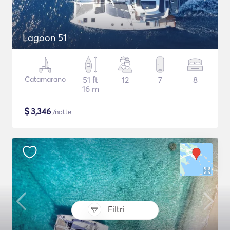
Lagoon 51
Catamarano
51 ft
12
7
8
16 m
$
3,346
/notte
Filtri