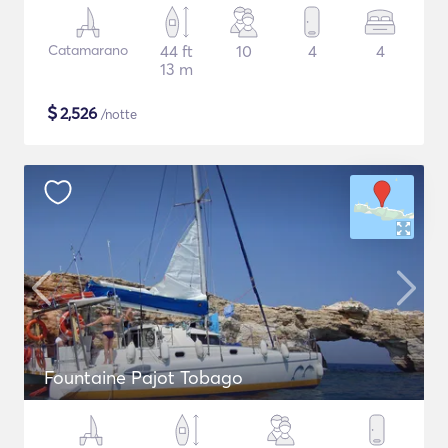
Catamarano
44 ft
10
4
4
13 m
$
2,526
/notte
Fountaine Pajot Tobago