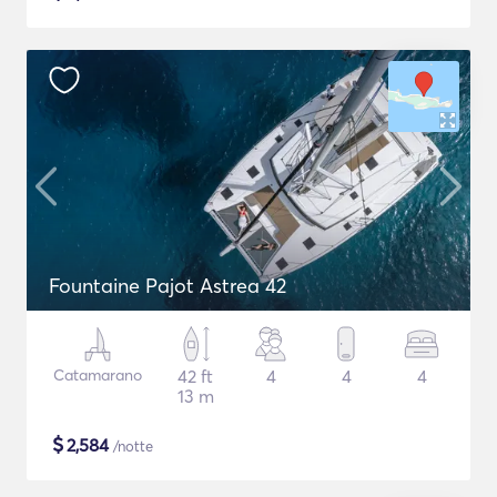
Fountaine Pajot Astrea 42
Catamarano
42 ft
4
4
4
13 m
$
2,584
/notte