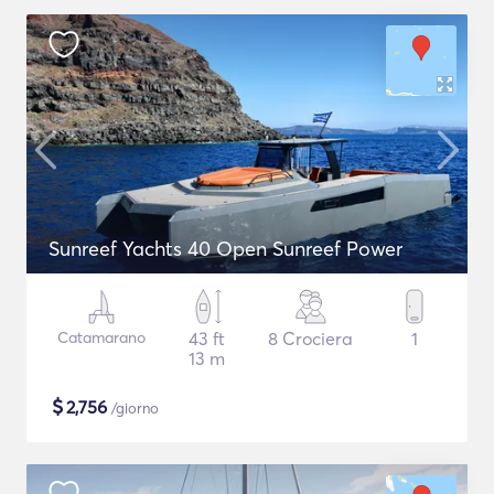
Sunreef Yachts 40 Open Sunreef Power
Catamarano
43 ft
8 Crociera
1
13 m
$
2,756
/giorno