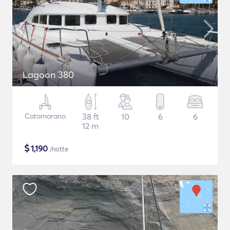
Lagoon 380
Catamarano
38 ft
10
6
6
12 m
$
1,190
/notte