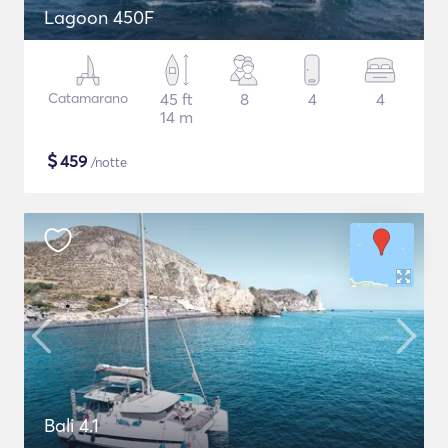
Lagoon 450F
Catamarano
45 ft
8
4
4
14 m
$
459
/notte
Bali 4.1