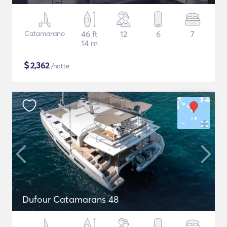
Catamarano
46 ft
12
6
7
14 m
$
2,362
/notte
Dufour Catamarans 48