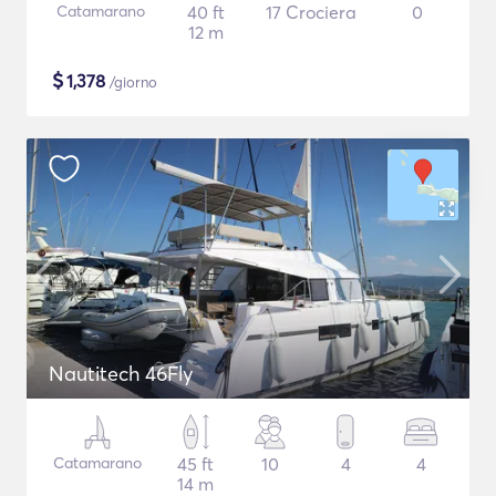
Catamarano
40 ft
17 Crociera
0
12 m
$
1,378
/giorno
Nautitech 46Fly
Catamarano
45 ft
10
4
4
14 m