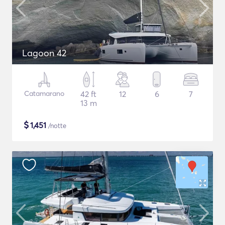
Lagoon 42
Catamarano
42 ft
12
6
7
13 m
$
1,451
/notte