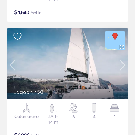
$
1,640
/notte
Lagoon 450
Catamarano
45 ft
6
4
1
14 m