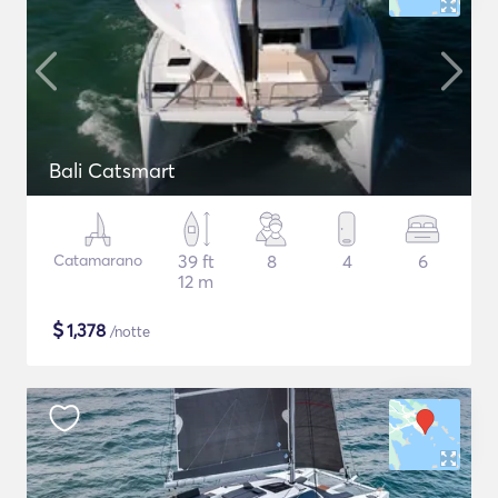
Bali Catsmart
Catamarano
39 ft
8
4
6
12 m
$
1,378
/notte