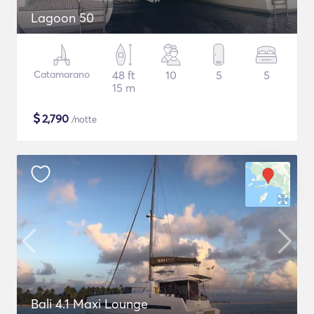
Lagoon 50
Catamarano
48 ft
10
5
5
15 m
$
2,790
/notte
Bali 4.1 Maxi Lounge