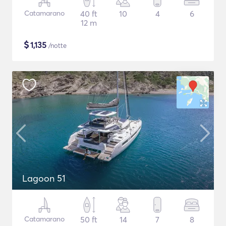
Catamarano
40 ft
10
4
6
12 m
$
1,135
/notte
Lagoon 51
Catamarano
50 ft
14
7
8