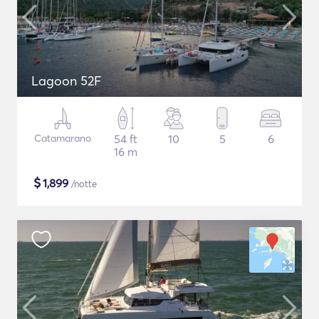
Lagoon 52F
Catamarano
54 ft
10
5
6
16 m
$
1,899
/notte