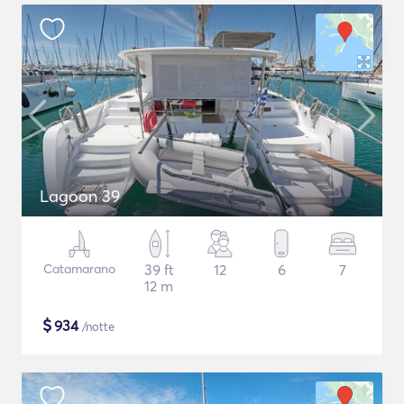
Lagoon 39
Catamarano
39 ft
12
6
7
12 m
$
934
/notte