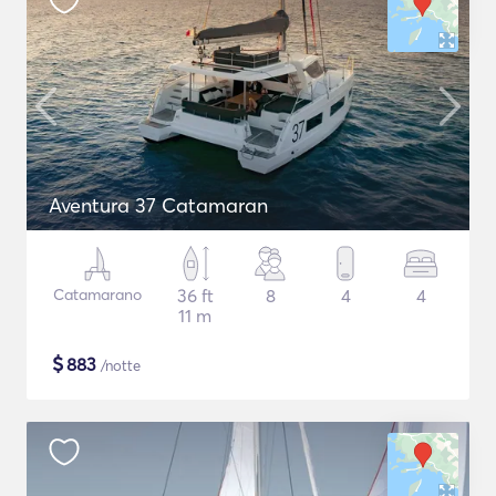
Aventura 37 Catamaran
Catamarano
36 ft
8
4
4
11 m
$
883
/notte