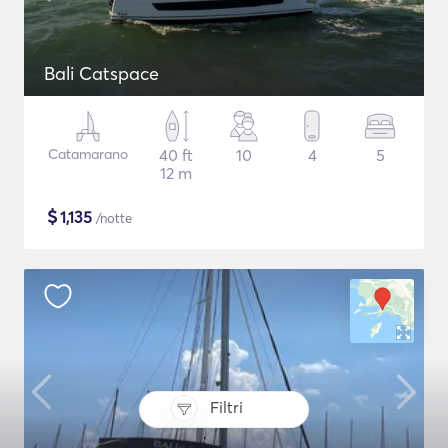
Bali Catspace
Catamarano
40 ft
10
4
5
12 m
$
1,135
/notte
Filtri