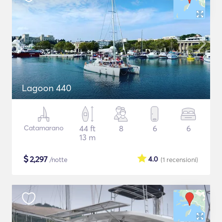
Lagoon 440
Catamarano
44 ft
8
6
6
13 m
$
2,297
4.0
/notte
(1
recensioni
)