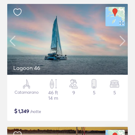
Lagoon 46
Catamarano
46 ft
9
5
5
14 m
$
1,349
/notte