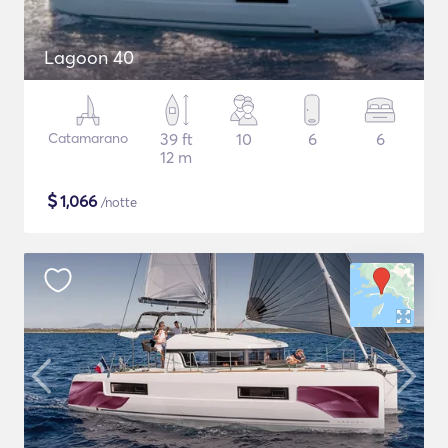
Lagoon 40
Catamarano
39 ft
10
6
6
12 m
$
1,066
/notte