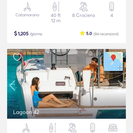
Catamarano
40 ft
8 Crociera
4
12 m
$
1,205
5.0
/giorno
(84
recensioni
)
Lagoon 42