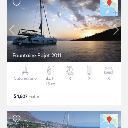
Fountaine Pajot 2011
Catamarano
44 ft
3
3
3
13 m
$
1,607
/notte