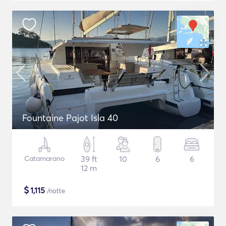
Fountaine Pajot Isla 40
Catamarano
39 ft
10
6
6
12 m
$
1,115
/notte