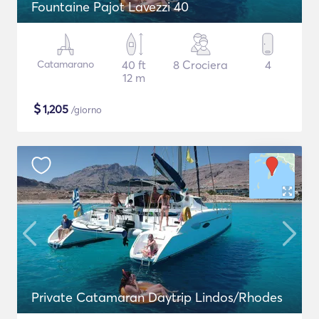
Fountaine Pajot Lavezzi 40
Catamarano
40 ft
8 Crociera
4
12 m
$
1,205
/giorno
Private Catamaran Daytrip Lindos/Rhodes