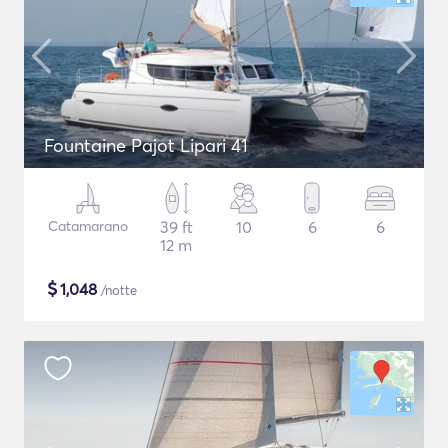
Fountaine Pajot Lipari 41
Catamarano
39 ft
10
6
6
12 m
$
1,048
/notte