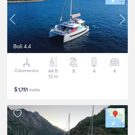
Bali 4.4
Catamarano
44 ft
8
4
4
13 m
$
1,751
/notte