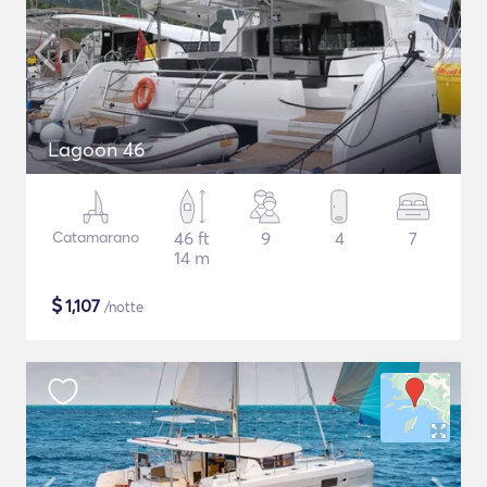
Lagoon 46
Catamarano
46 ft
9
4
7
14 m
$
1,107
/notte