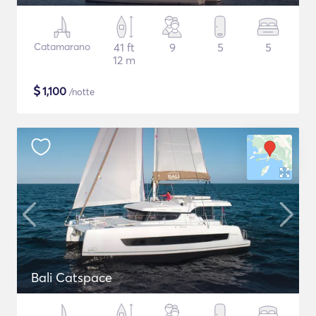
Catamarano
41 ft
9
5
5
12 m
$
1,100
/notte
Bali Catspace