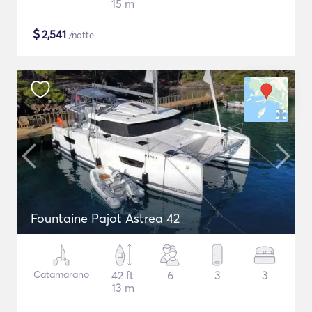
15 m
$
2,541
/notte
Fountaine Pajot Astrea 42
Catamarano
42 ft
6
3
3
13 m