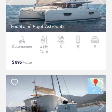
Fountaine Pajot Astréa 42
Catamarano
41 ft
9
5
5
12 m
$
895
/notte