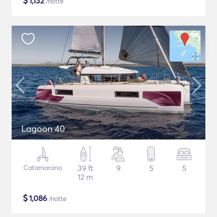
$
1,132
/notte
Lagoon 40
Catamarano
39 ft
9
5
5
12 m
$
1,086
/notte