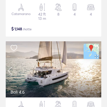
Catamarano
42 ft
8
4
4
13 m
$
1,148
/notte
Bali 4.6