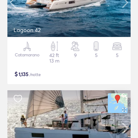
Lagoon 42
Catamarano
42 ft
9
5
5
13 m
$
1,135
/notte