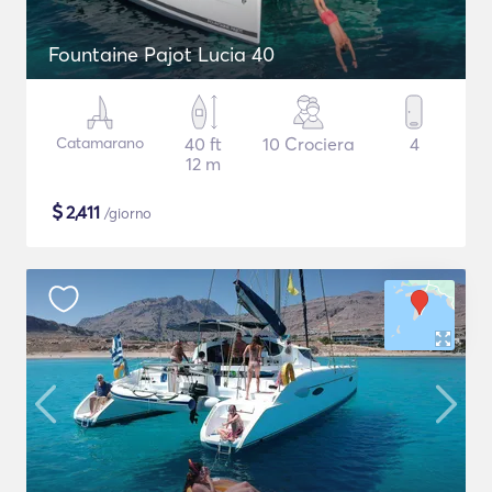
Fountaine Pajot Lucia 40
Catamarano
40 ft
10 Crociera
4
12 m
$
2,411
/giorno