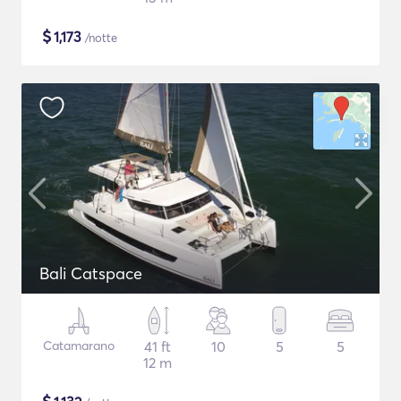
$
1,173
/notte
Bali Catspace
Catamarano
41 ft
10
5
5
12 m