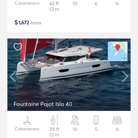
Catamarano
42 ft
10
6
6
13 m
$
1,672
/notte
Fountaine Pajot Isla 40
Catamarano
39 ft
10
5
6
12 m