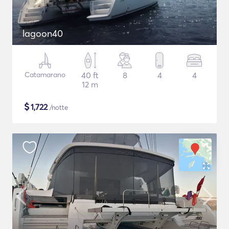
lagoon40
Catamarano
40 ft
8
4
4
12 m
$
1,722
/notte