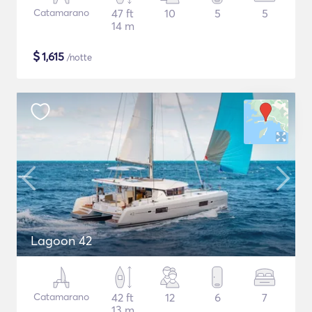
Catamarano
47 ft
10
5
5
14 m
$
1,615
/notte
Lagoon 42
Catamarano
42 ft
12
6
7
13 m