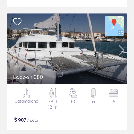
Lagoon 380
Catamarano
38 ft
10
6
6
12 m
$
907
/notte