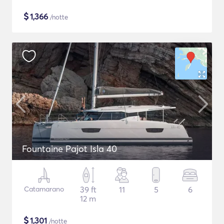
$
1,366
/notte
Fountaine Pajot Isla 40
Catamarano
39 ft
11
5
6
12 m
$
1,301
/notte