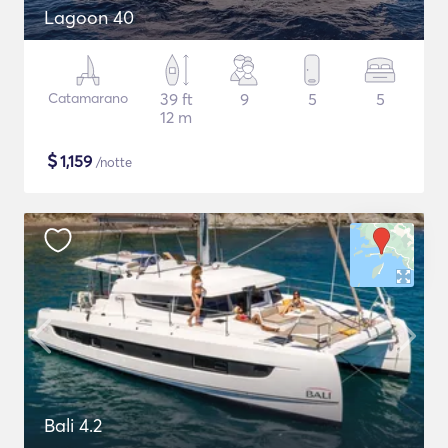
Lagoon 40
Catamarano
39 ft
9
5
5
12 m
$
1,159
/notte
Bali 4.2