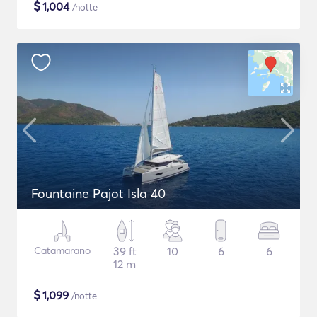
$
1,004
/notte
Fountaine Pajot Isla 40
Catamarano
39 ft
10
6
6
12 m
$
1,099
/notte