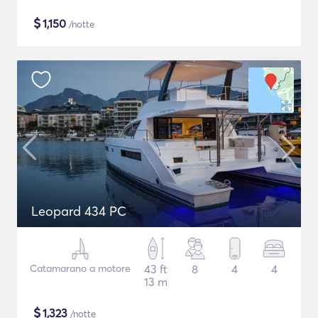
$
1,150
/notte
Leopard 434 PC
Catamarano a motore
43 ft
8
4
4
13 m
$
1,323
/notte