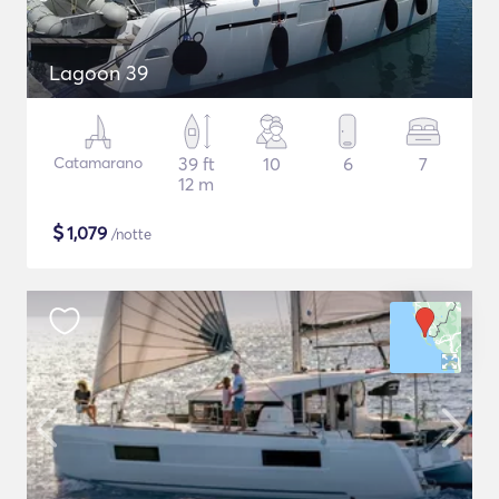
Lagoon 39
Catamarano
39 ft
10
6
7
12 m
$
1,079
/notte