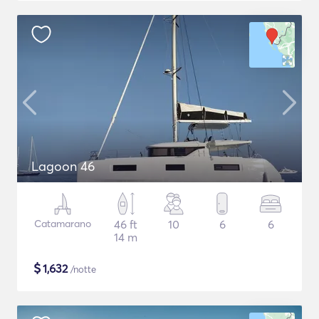
Lagoon 46
Catamarano
46 ft
10
6
6
14 m
$
1,632
/notte