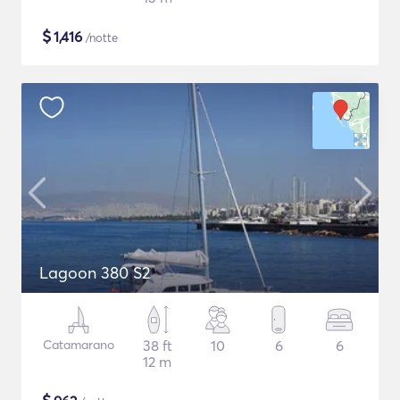
$
1,416
/notte
Lagoon 380 S2
Catamarano
38 ft
10
6
6
12 m