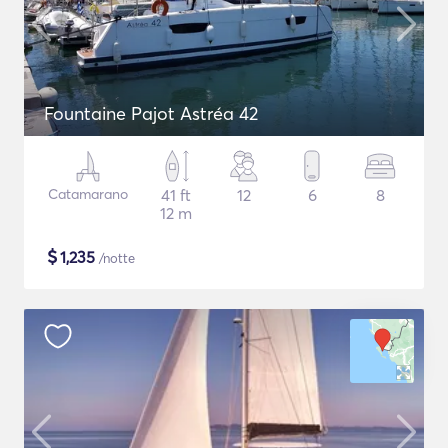
Fountaine Pajot Astréa 42
Catamarano
41 ft
12
6
8
12 m
$
1,235
/notte