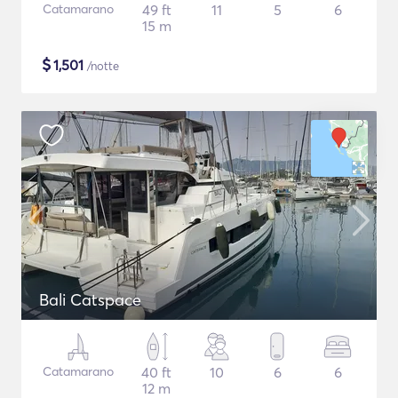
Catamarano
49 ft
11
5
6
15 m
$
1,501
/notte
Bali Catspace
Catamarano
40 ft
10
6
6
12 m