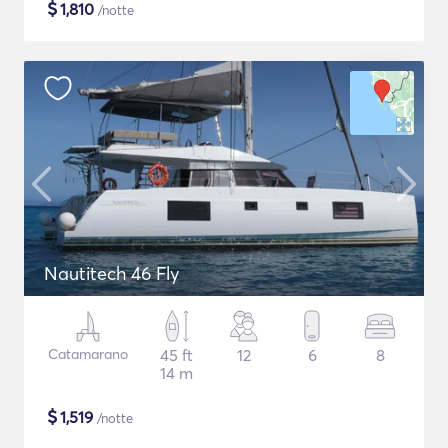
$
1,810
/notte
Nautitech 46 Fly
Catamarano
45 ft
12
6
8
14 m
$
1,519
/notte