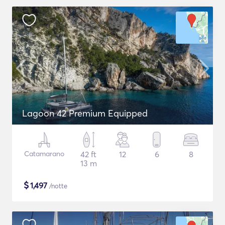
Lagoon 42 Premium Equipped
Catamarano
42 ft
12
6
8
13 m
$
1,497
/notte