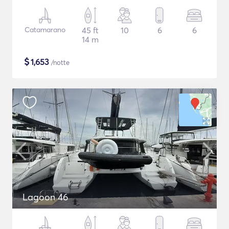
Catamarano
45 ft
10
6
6
14 m
$
1,653
/notte
Lagoon 46