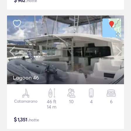
$
962
/notte
Lagoon 46
Catamarano
46 ft
10
4
6
14 m
$
1,351
/notte