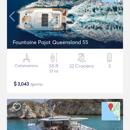
Fountaine Pajot Queensland 55
Catamarano
55 ft
22 Crociera
3
17 m
$
3,043
/giorno