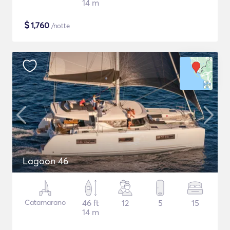
14 m
$
1,760
/notte
Lagoon 46
Catamarano
46 ft
12
5
15
14 m