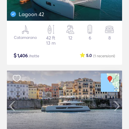
Lagoon 42
Catamarano
42 ft
12
6
8
13 m
$
1,406
5.0
/notte
(1
recensioni
)