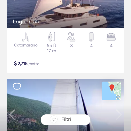
Lagoon 55
Catamarano
55 ft
8
4
4
17 m
$
2,715
/notte
Filtri