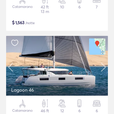
Catamarano
42 ft
10
6
7
13 m
$
1,563
/notte
Lagoon 46
Catamarano
46 ft
12
6
6