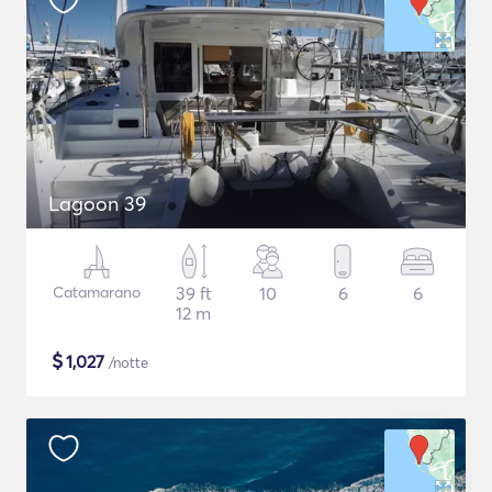
Lagoon 39
Catamarano
39 ft
10
6
6
12 m
$
1,027
/notte