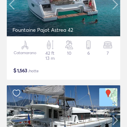
Fountaine Pajot Astrea 42
Catamarano
42 ft
10
6
7
13 m
$
1,563
/notte