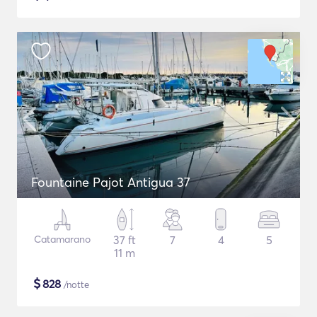
Fountaine Pajot Antigua 37
Catamarano
37 ft
7
4
5
11 m
$
828
/notte