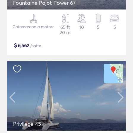
Fountaine Pajot Power 67
Catamarano a motore
65 ft
10
5
5
20 m
$
6,562
/notte
Privilege 45