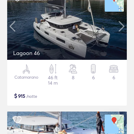
Lagoon 46
Catamarano
46 ft
8
6
6
14 m
$
915
/notte