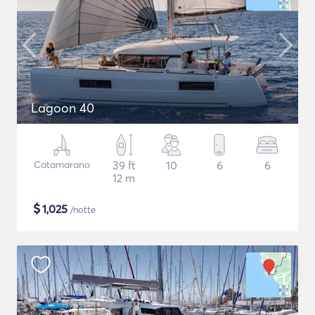
Lagoon 40
Catamarano
39 ft
10
6
6
12 m
$
1,025
/notte