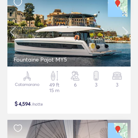
Fountaine Pajot MY5
Catamarano
49 ft
6
3
3
15 m
$
4,594
/notte