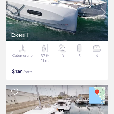
Excess 11
Catamarano
37 ft
10
5
6
11 m
$
1,161
/notte