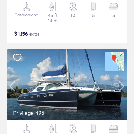
Catamarano
45 ft
10
5
5
14 m
$
1,156
/notte
Privilege 495