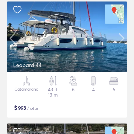
Leopard 44
Catamarano
43 ft
6
4
6
13 m
$
993
/notte