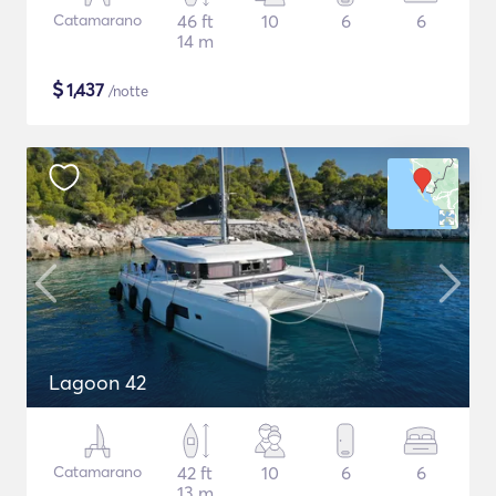
Catamarano
46 ft
10
6
6
14 m
$
1,437
/notte
Lagoon 42
Catamarano
42 ft
10
6
6
13 m