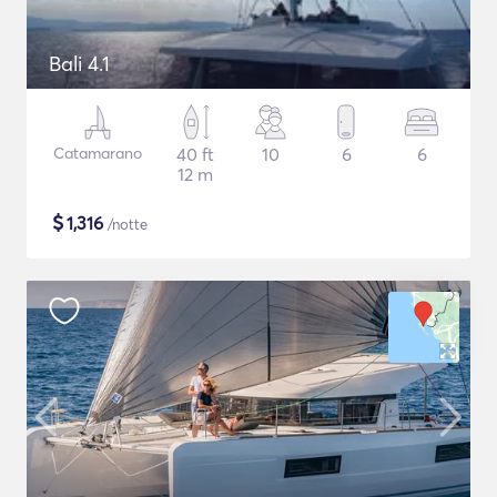
Bali 4.1
Catamarano
40 ft
10
6
6
12 m
$
1,316
/notte