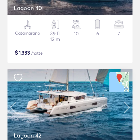
Lagoon 40
Catamarano
39 ft
10
6
7
12 m
$
1,333
/notte
Lagoon 42