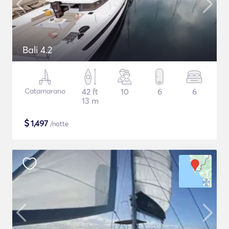
Bali 4.2
Catamarano
42 ft
10
6
6
13 m
$
1,497
/notte