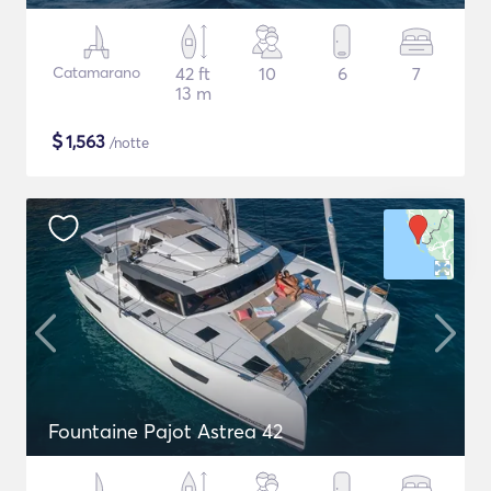
Catamarano
42 ft
10
6
7
13 m
$
1,563
/notte
Fountaine Pajot Astrea 42