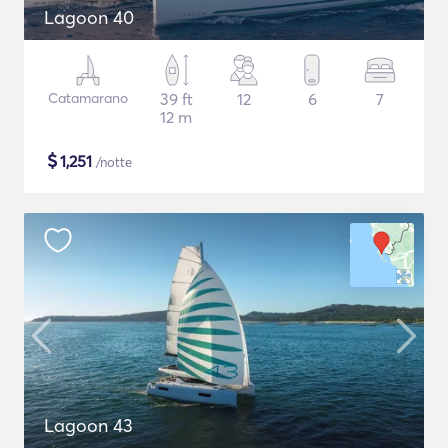
Lagoon 40
Catamarano
39 ft
12
6
7
12 m
$
1,251
/notte
Lagoon 43