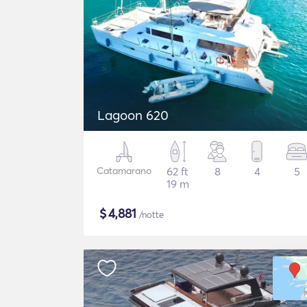
Lagoon 620
Catamarano
62 ft
8
4
5
19 m
$
4,881
/notte