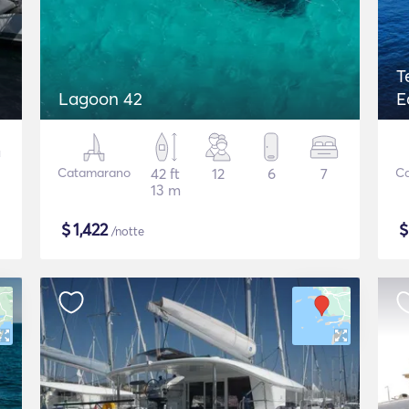
T
Lagoon 42
E
Catamarano
42 ft
12
6
7
C
13 m
$
1,422
/notte