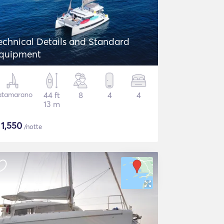
echnical Details and Standard
quipment
atamarano
44 ft
8
4
4
13 m
$
1,550
/notte