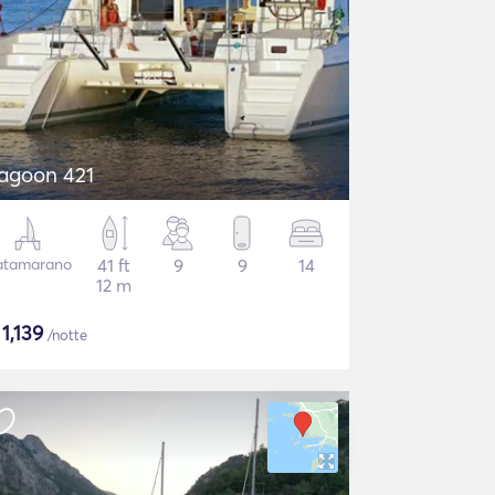
agoon 421
atamarano
41 ft
9
9
14
12 m
$
1,139
/notte