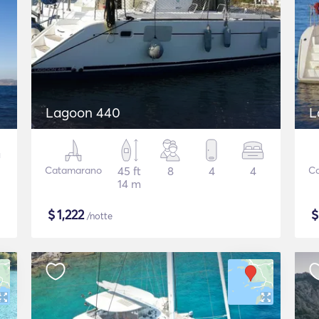
Lagoon 440
L
Catamarano
45 ft
8
4
4
C
14 m
$
1,222
/notte