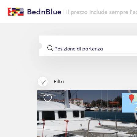
BednBlue
| Il prezzo include sempre l'
Filtri