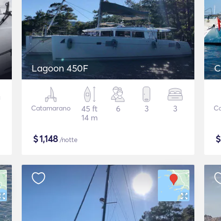
Lagoon 450F
C
Catamarano
45 ft
6
3
3
C
14 m
$
1,148
/notte