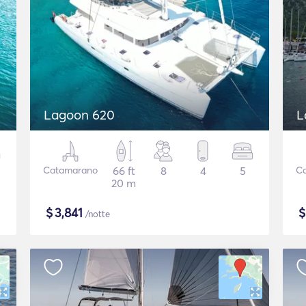
Lagoon 620
L
Catamarano
66 ft
8
4
5
C
20 m
$
3,841
/notte