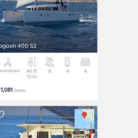
agoon 400 S2
atamarano
40 ft
8
4
4
12 m
$
1,081
/notte