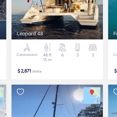
Leopard 48
F
Catamarano
48 ft
6
3
3
C
15 m
$
2,871
/notte