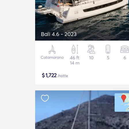
Bali 4.6 - 2023
Catamarano
46 ft
10
5
6
14 m
$
1,722
/notte