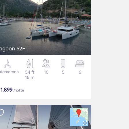
agoon 52F
atamarano
54 ft
10
5
6
16 m
$
1,899
/notte