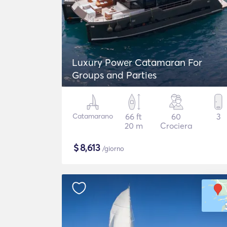
Luxury Power Catamaran For
Groups and Parties
Catamarano
66 ft
60
3
20 m
Crociera
$
8,613
/giorno