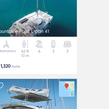
ountaine Pajot Lipari 41
atamarano
42 ft
6
3
3
13 m
$
1,320
/notte