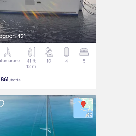
agoon 421
atamarano
41 ft
10
4
5
12 m
$
861
/notte