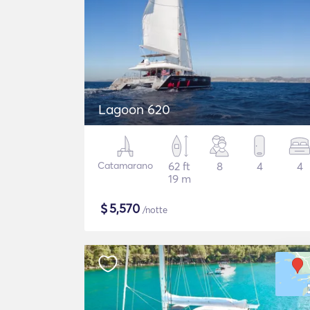
Lagoon 620
Catamarano
62 ft
8
4
4
19 m
$
5,570
/notte