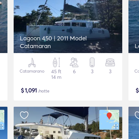
Lagoon 450 | 2011 Model
Catamaran
L
Catamarano
45 ft
6
3
3
C
14 m
$
1,091
/notte