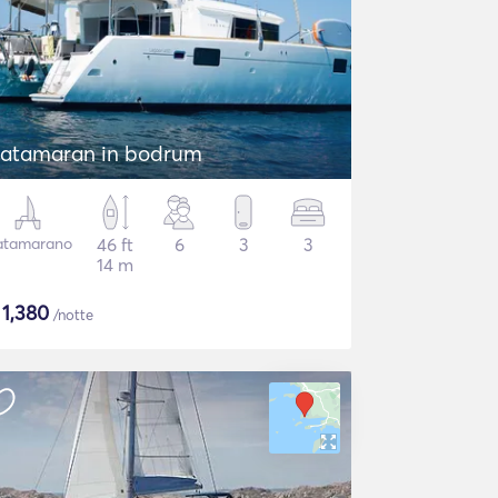
atamaran in bodrum
atamarano
46 ft
6
3
3
14 m
$
1,380
/notte