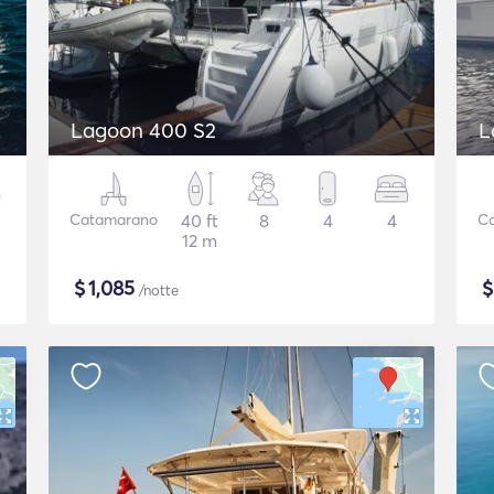
Lagoon 400 S2
L
Catamarano
40 ft
8
4
4
C
12 m
$
1,085
/notte