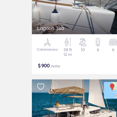
Lagoon 380
Catamarano
38 ft
10
6
6
12 m
$
900
/notte