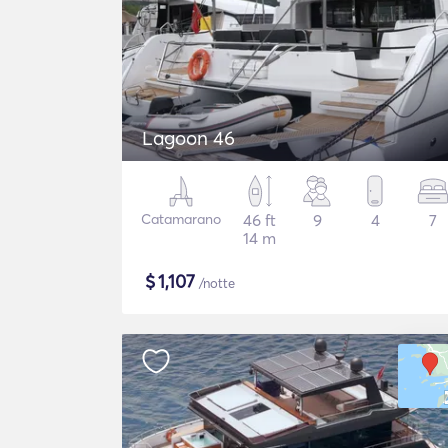
Lagoon 46
Catamarano
46 ft
9
4
7
14 m
$
1,107
/notte