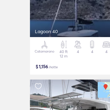
Lagoon 40
Catamarano
40 ft
4
4
4
12 m
$
1,156
/notte