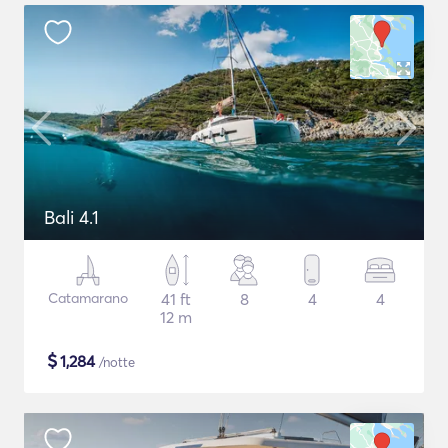
Bali 4.1
Catamarano
41 ft
8
4
4
12 m
$
1,284
/notte