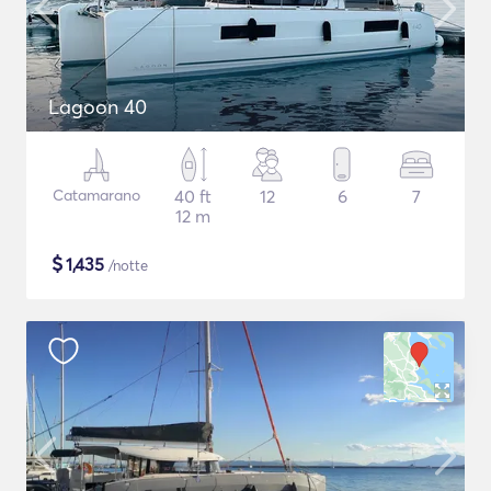
Lagoon 40
Catamarano
40 ft
12
6
7
12 m
$
1,435
/notte