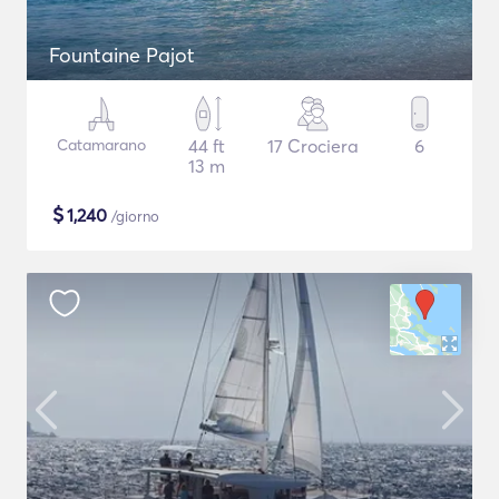
Fountaine Pajot
Catamarano
44 ft
17 Crociera
6
13 m
$
1,240
/giorno