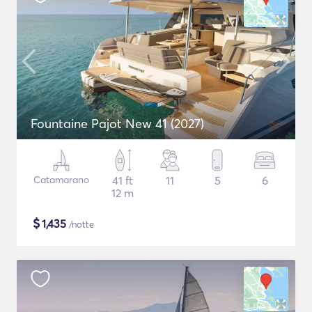
Fountaine Pajot New 41 (2027)
Catamarano
41 ft
11
5
6
12 m
$
1,435
/notte