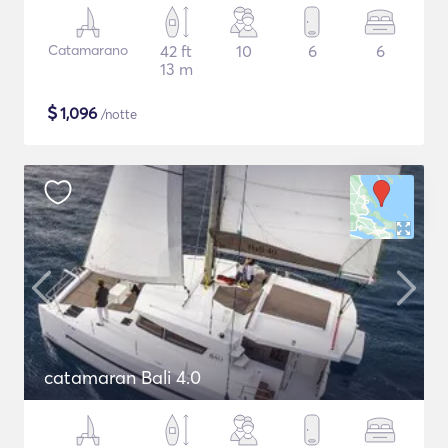
Catamarano
42 ft
10
6
6
13 m
$
1,096
/notte
catamaran Bali 4.0