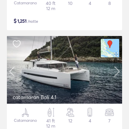
Catamarano
40 ft
10
4
8
12 m
$
1,251
/notte
catamaran Bali 4.1
Catamarano
41 ft
12
4
7
12 m