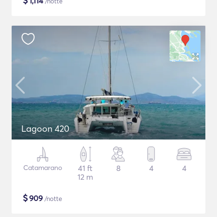
$
1,114
/notte
Lagoon 420
Catamarano
41 ft
8
4
4
12 m
$
909
/notte