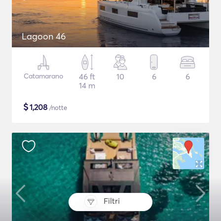
Lagoon 46
Catamarano
46 ft
10
6
6
14 m
$
1,208
/notte
Filtri