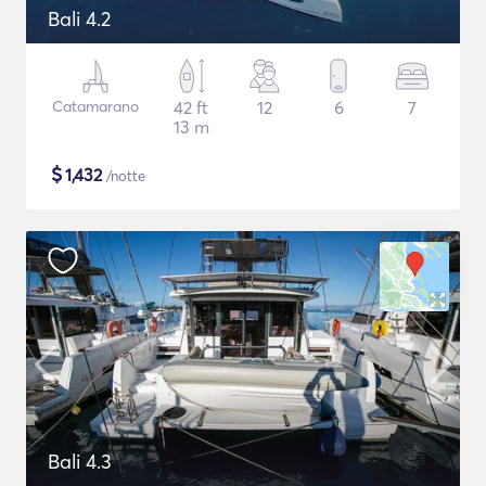
Bali 4.2
Catamarano
42 ft
12
6
7
13 m
$
1,432
/notte
Bali 4.3