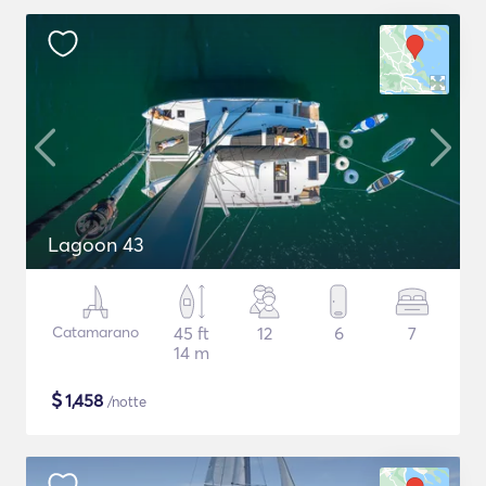
Lagoon 43
Catamarano
45 ft
12
6
7
14 m
$
1,458
/notte