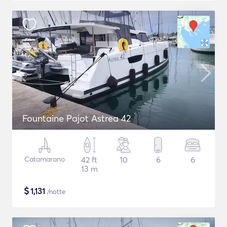
Fountaine Pajot Astrea 42
Catamarano
42 ft
10
6
6
13 m
$
1,131
/notte