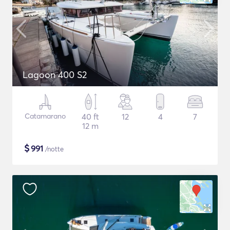
Lagoon 400 S2
Catamarano
40 ft
12
4
7
12 m
$
991
/notte