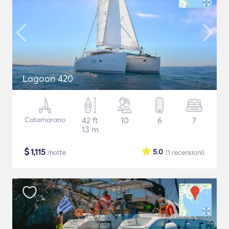
Lagoon 420
Catamarano
42 ft
10
6
7
13 m
$
1,115
5.0
/notte
(1
recensioni
)