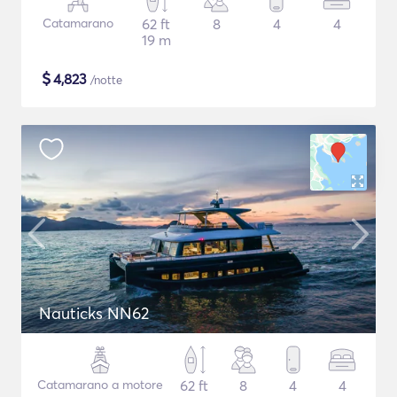
Catamarano
62 ft
8
4
4
19 m
$
4,823
/notte
Nauticks NN62
Catamarano a motore
62 ft
8
4
4