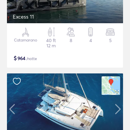
Excess 11
Catamarano
40 ft
8
4
5
12 m
$
964
/notte