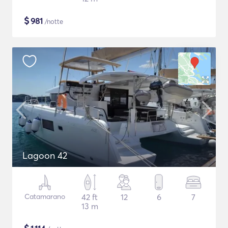
$
981
/notte
Lagoon 42
Catamarano
42 ft
12
6
7
13 m