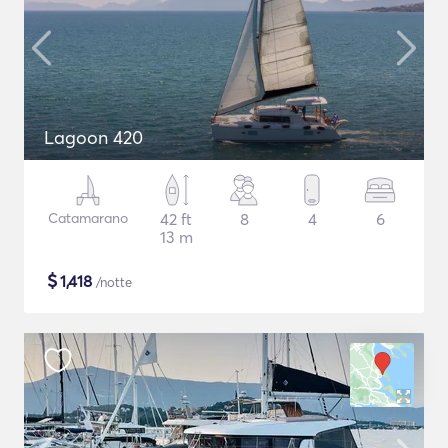
Lagoon 420
Catamarano
42 ft
8
4
6
13 m
$
1,418
/notte