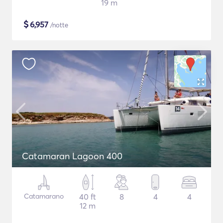
19 m
$
6,957
/notte
Catamaran Lagoon 400
Catamarano
40 ft
8
4
4
12 m