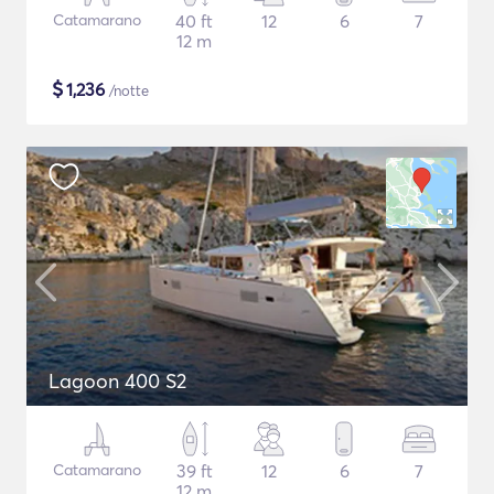
Catamarano
40 ft
12
6
7
12 m
$
1,236
/notte
Lagoon 400 S2
Catamarano
39 ft
12
6
7
12 m