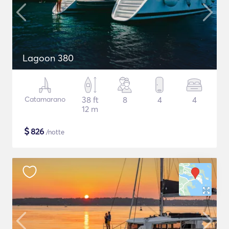
Lagoon 380
Catamarano
38 ft
8
4
4
12 m
$
826
/notte