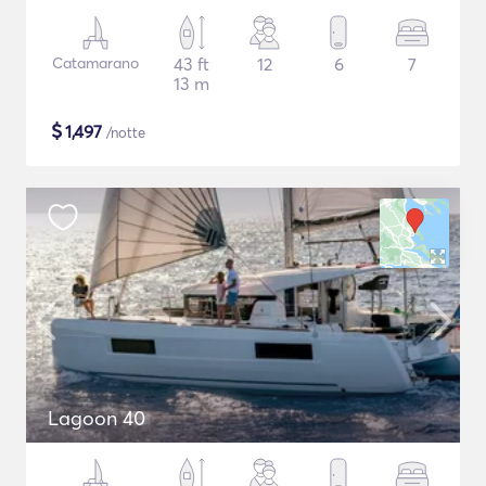
Catamarano
43 ft
12
6
7
13 m
$
1,497
/notte
Lagoon 40