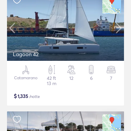
Lagoon 42
Catamarano
42 ft
12
6
7
13 m
$
1,335
/notte