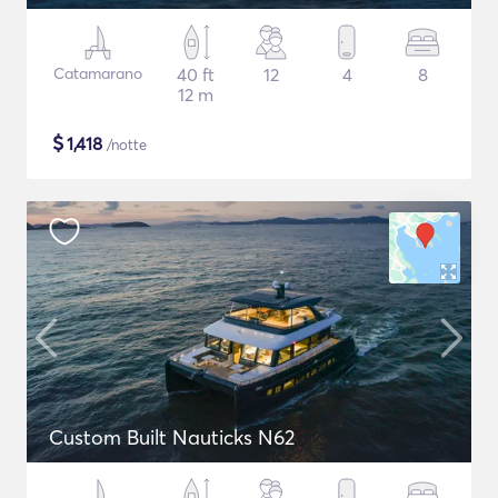
Catamarano
40 ft
12
4
8
12 m
$
1,418
/notte
Custom Built Nauticks N62