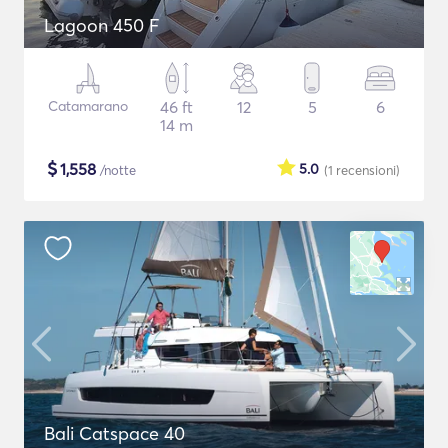
Lagoon 450 F
Catamarano
46 ft
12
5
6
14 m
$
1,558
5.0
/notte
(1
recensioni
)
Bali Catspace 40