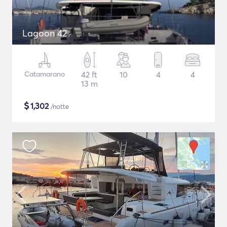
Lagoon 42
Catamarano
42 ft
10
4
4
13 m
$
1,302
/notte