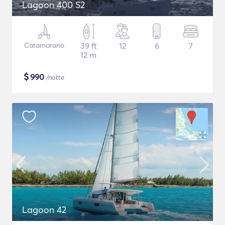
Lagoon 400 S2
Catamarano
39 ft
12
6
7
12 m
$
990
/notte
Lagoon 42