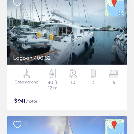
Lagoon 400 S2
Catamarano
40 ft
10
4
6
12 m
$
941
/notte