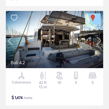
Bali 4.2
Catamarano
42 ft
10
5
5
13 m
$
1,474
/notte