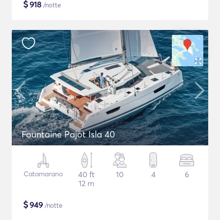
$
918
/notte
Fountaine Pajot Isla 40
Catamarano
40 ft
10
4
6
12 m
$
949
/notte