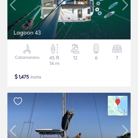
Lagoon 43
Catamarano
45 ft
12
6
7
14 m
$
1,475
/notte