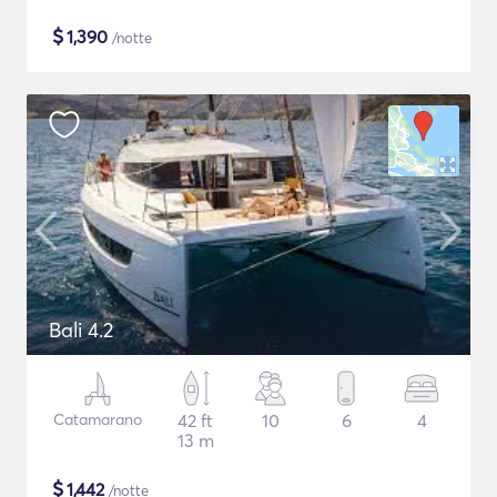
$
1,390
/notte
Bali 4.2
Catamarano
42 ft
10
6
4
13 m
$
1,442
/notte