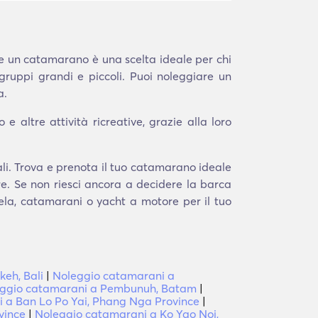
are un catamarano è una scelta ideale per chi
 gruppi grandi e piccoli. Puoi noleggiare un
a.
 altre attività ricreative, grazie alla loro
ali. Trova e prenota il tuo catamarano ideale
re. Se non riesci ancora a decidere la barca
 vela, catamarani o yacht a motore per il tuo
eh, Bali
|
Noleggio catamarani a
ggio catamarani a Pembunuh, Batam
|
 a Ban Lo Po Yai, Phang Nga Province
|
vince
|
Noleggio catamarani a Ko Yao Noi,