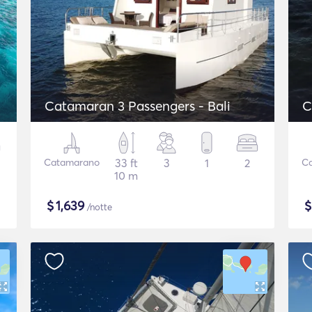
Catamaran 3 Passengers - Bali
C
Catamarano
33 ft
3
1
2
C
10 m
$
1,639
/notte