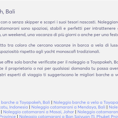
, Bali
con o senza skipper e scopri i suoi tesori nascosti. Noleggi
atamarani sono spaziosi, stabili e perfetti per intrattenere
 un weekend, una vacanza di più giorni o anche per una fest
to tra coloro che cercano vacanze in barca a vela di lusso e
spaziosità rispetto agli yacht monoscafi tradizionali.
 offre solo barche verificate per il noleggio a Toyapakeh, B
te il proprietario o noi per qualsiasi domanda tu possa ave
stri esperti di viaggio ti suggeriscano le migliori barche a
 barche a Toyapakeh, Bali
|
Noleggio barche a vela a Toyapak
atu, Indonesia
|
Noleggio catamarani a Mendaya, Bali
|
Nole
|
Noleggio catamarani a Masai, Johor
|
Noleggio catamarani
Province
|
Noleggio catamarani a Ban Saiyuan (1), Phuket Pro