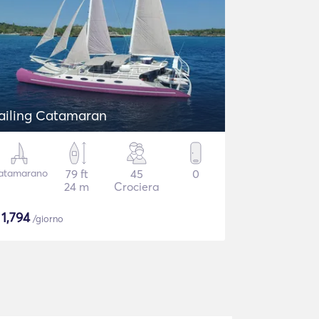
ailing Catamaran
atamarano
79 ft
45
0
24 m
Crociera
$
1,794
/giorno