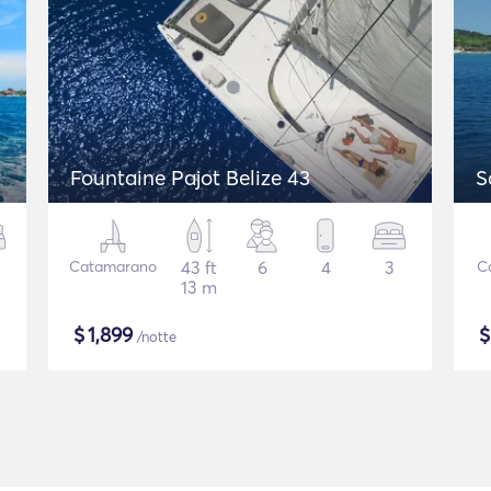
Fountaine Pajot Belize 43
S
Catamarano
43 ft
6
4
3
C
13 m
$
1,899
/notte