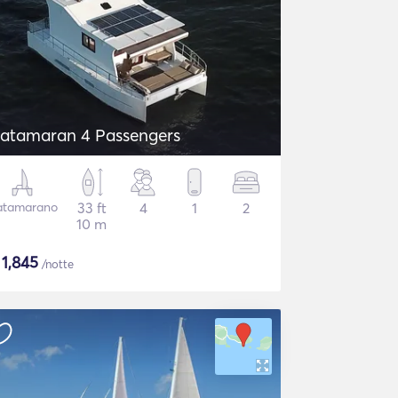
atamaran 4 Passengers
atamarano
33 ft
4
1
2
10 m
$
1,845
/notte