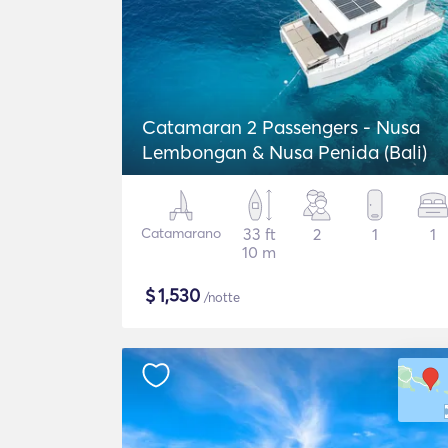
Catamaran 2 Passengers - Nusa
Lembongan & Nusa Penida (Bali)
Catamarano
33 ft
2
1
1
10 m
$
1,530
/notte