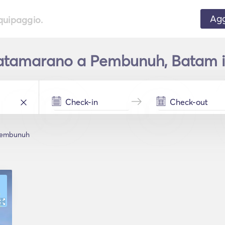
Agg
equipaggio.
atamarano a Pembunuh, Batam in
embunuh