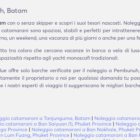
h, Batam
tam
con o senza skipper e scopri i suoi tesori nascosti. Nole
I catamarani sono spaziosi, stabili e perfetti per intrattener
, un weekend, una vacanza di più giorni o anche per una fe
to tra coloro che cercano vacanze in barca a vela di lusso e
spaziosità rispetto agli yacht monoscafi tradizionali.
ue offre solo barche verificate per il noleggio a Pembunu
ettamente il proprietario o noi per qualsiasi domanda tu pos
e i nostri esperti di viaggio ti suggeriscano le migliori barc
ggio catamarani a Tanjunguma, Batam
|
Noleggio catamaran
o catamarani a Ban Saiyuan (1), Phuket Province
|
Noleggio 
Nga Province
|
Noleggio catamarani a Ban Nakhale, Phuket P
n Lum Fuang, Phuket Province
|
Noleggio catamarani a Ban Hu