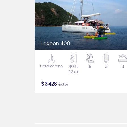
Lagoon 400
Catamarano
40 ft
6
3
3
12 m
$
3,428
/notte