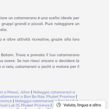
ggiare un catamarano è una scelta ideale per
e gruppi grandi e piccoli. Puoi noleggiare un
sta.
 altre attività ricreative, grazie alla loro
h, Batam. Trova e prenota il tuo catamarano
sa avere. Se non riesci ancora a decidere la
he a vela, catamarani o yacht a motore per il
i a Masai, Johor
|
Noleggio catamarani a
catamarani a Ban Bo Rae, Phuket Province
|
rovince
|
Noleggio catamarani a Ban Na Sat,
Valuta, lingua e altro
ai Luk (1), Phuket Province
|
Noleggio