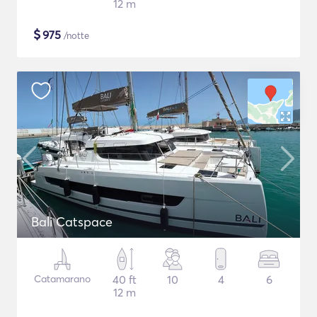
12 m
$
975
/notte
Bali Catspace
Catamarano
40 ft
10
4
6
12 m