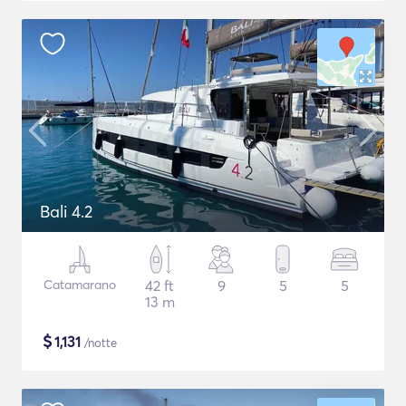
Bali 4.2
Catamarano
42 ft
9
5
5
13 m
$
1,131
/notte