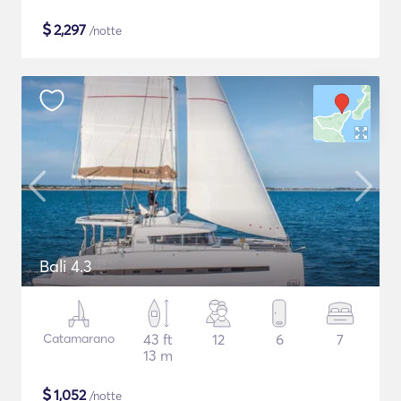
$
2,297
/notte
Bali 4.3
Catamarano
43 ft
12
6
7
13 m
$
1,052
/notte