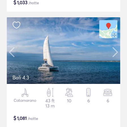
$
1,033
/notte
Bali 4.3
Catamarano
43 ft
10
6
6
13 m
$
1,081
/notte