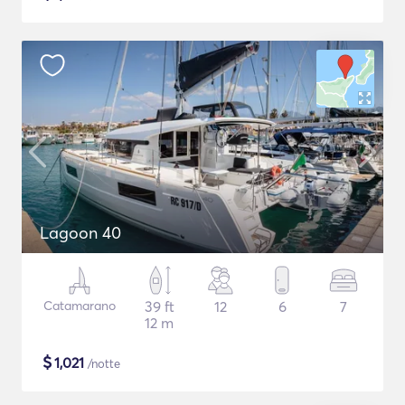
Lagoon 40
Catamarano
39 ft
12
6
7
12 m
$
1,021
/notte