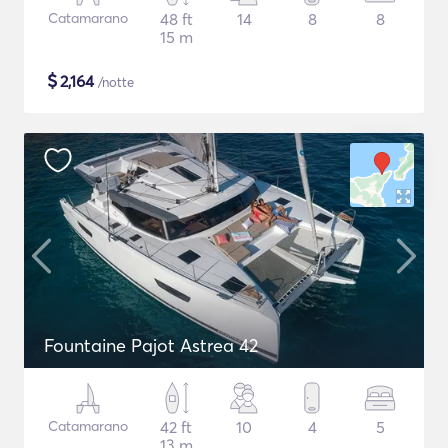
Catamarano
48 ft
14
8
8
15 m
$
2,164
/notte
Fountaine Pajot Astrea 42
Catamarano
42 ft
10
4
5
13 m