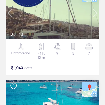
Bali 4.1
Catamarano
41 ft
9
5
7
12 m
$
1,040
/notte