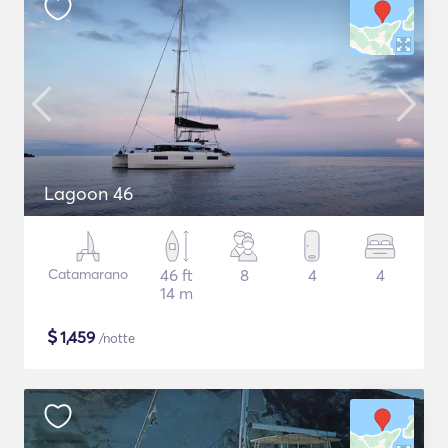
Lagoon 46
Catamarano
46 ft
8
4
4
14 m
$
1,459
/notte