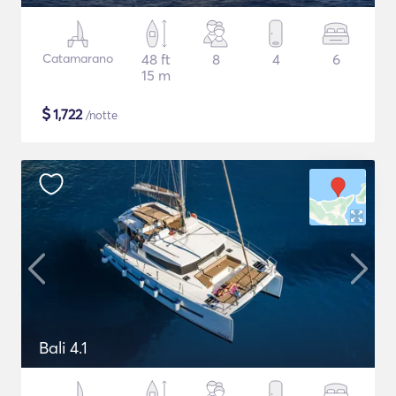
Catamarano
48 ft
8
4
6
15 m
$
1,722
/notte
Bali 4.1