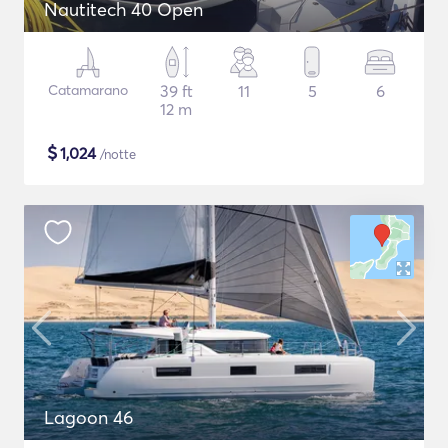
Nautitech 40 Open
Catamarano
39 ft
11
5
6
12 m
$
1,024
/notte
Lagoon 46