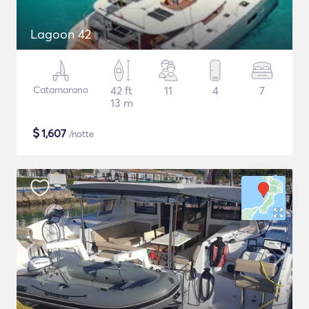
Lagoon 42
Catamarano
42 ft
11
4
7
13 m
$
1,607
/notte