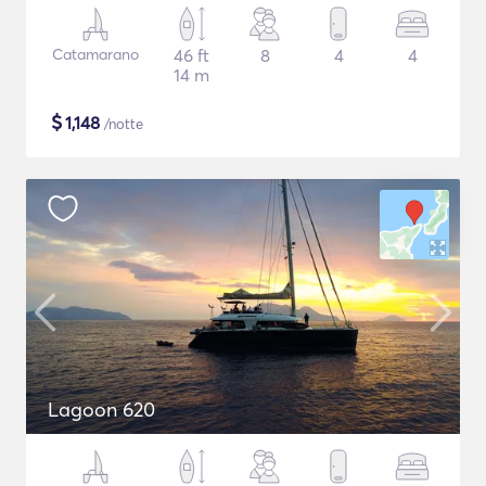
Catamarano
46 ft
8
4
4
14 m
$
1,148
/notte
Lagoon 620