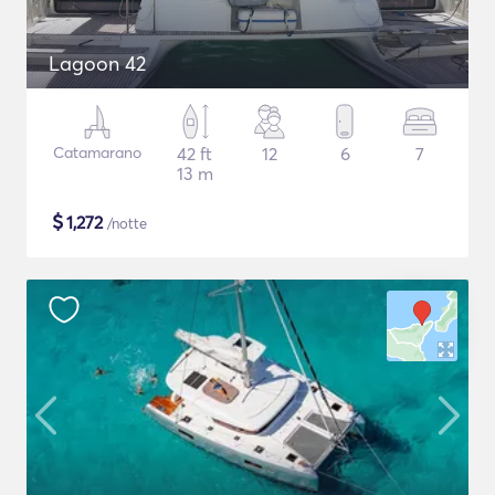
Lagoon 42
Catamarano
42 ft
12
6
7
13 m
$
1,272
/notte