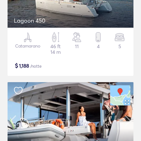
Lagoon 450
Catamarano
46 ft
11
4
5
14 m
$
1,188
/notte