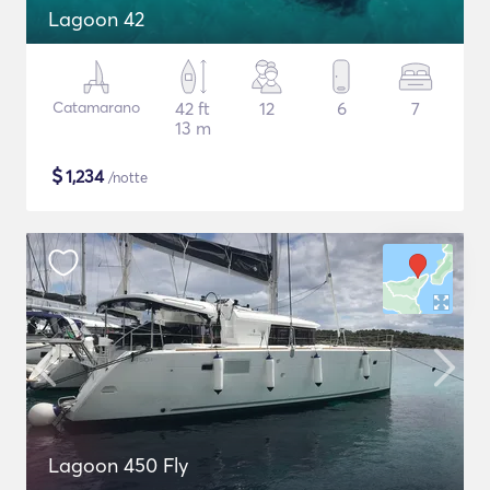
Lagoon 42
Catamarano
42 ft
12
6
7
13 m
$
1,234
/notte
Lagoon 450 Fly