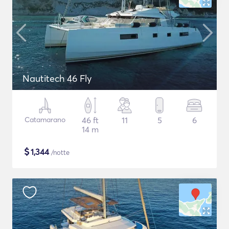
Nautitech 46 Fly
Catamarano
46 ft
11
5
6
14 m
$
1,344
/notte