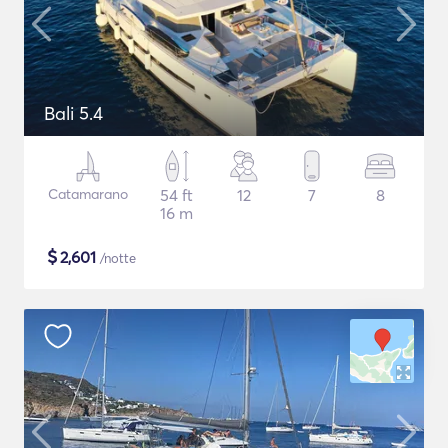
Bali 5.4
Catamarano
54 ft
12
7
8
16 m
$
2,601
/notte