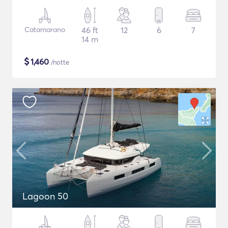
Catamarano
46 ft
12
6
7
14 m
$
1,460
/notte
Lagoon 50