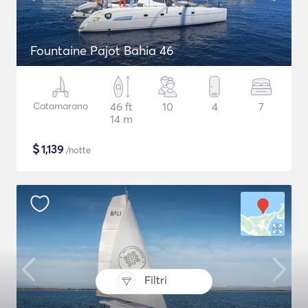
Fountaine Pajot Bahia 46
Catamarano
46 ft
10
4
7
14 m
$
1,139
/notte
Filtri