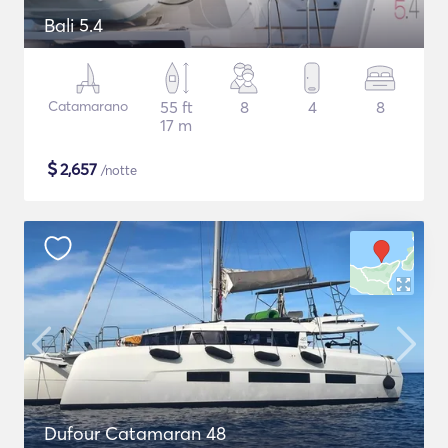
Bali 5.4
Catamarano
55 ft
8
4
8
17 m
$
2,657
/notte
Dufour Catamaran 48