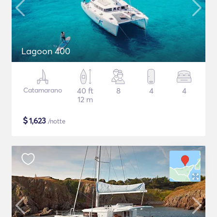
Lagoon 400
Catamarano
40 ft
8
4
4
12 m
$
1,623
/notte