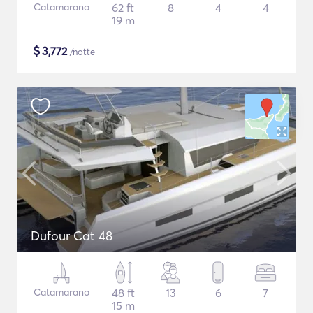
Catamarano
62 ft
8
4
4
19 m
$
3,772
/notte
Dufour Cat 48
Catamarano
48 ft
13
6
7
15 m