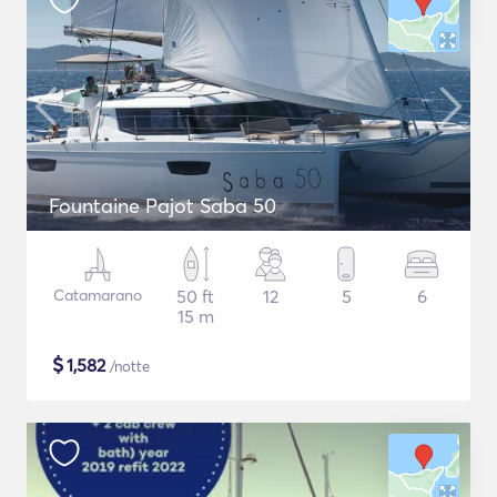
Fountaine Pajot Saba 50
Catamarano
50 ft
12
5
6
15 m
$
1,582
/notte