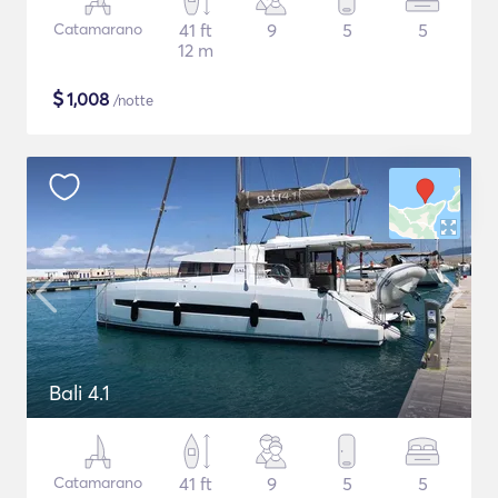
Catamarano
41 ft
9
5
5
12 m
$
1,008
/notte
Bali 4.1
Catamarano
41 ft
9
5
5