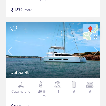
$
1,379
/notte
Dufour 48
Catamarano
48 ft
11
6
6
15 m