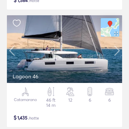
$
1,584
/notte
Lagoon 46
Catamarano
46 ft
12
6
6
14 m
$
1,435
/notte