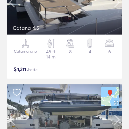
Catana 4.5
Catamarano
45 ft
8
4
6
14 m
$
1,311
/notte