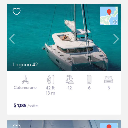
Lagoon 42
Catamarano
42 ft
12
6
6
13 m
$
1,185
/notte