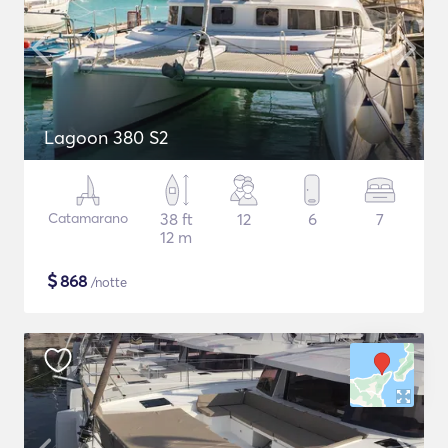
Lagoon 380 S2
Catamarano
38 ft
12
6
7
12 m
$
868
/notte