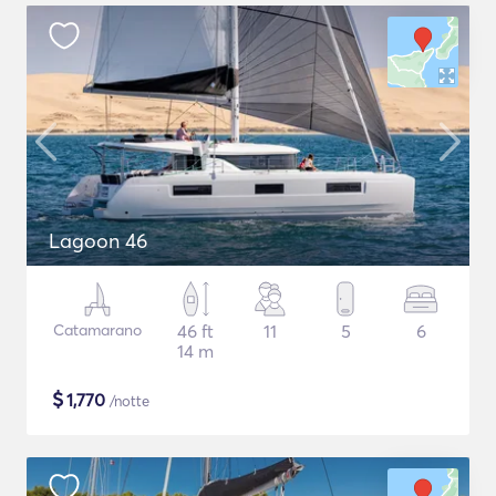
Lagoon 46
Catamarano
46 ft
11
5
6
14 m
$
1,770
/notte