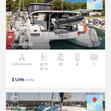
Lagoon 42
Catamarano
42 ft
10
6
7
13 m
$
1,096
/notte