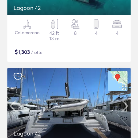
Lagoon 42
Catamarano
42 ft
8
4
4
13 m
$
1,303
/notte
Lagoon 42