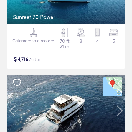
Sunreef 70 Power
Catamarano a motore
70 ft
8
4
5
21 m
$
4,716
/notte