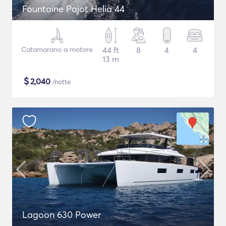
Fountaine Pajot Helia 44
Catamarano a motore
44 ft
8
4
4
13 m
$
2,040
/notte
Lagoon 630 Power