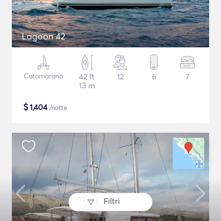
Lagoon 42
Catamarano
42 ft
12
6
7
13 m
$
1,404
/notte
Filtri