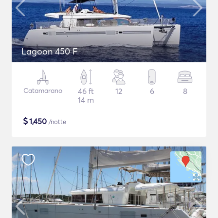
Lagoon 450 F
Catamarano
46 ft
12
6
8
14 m
$
1,450
/notte