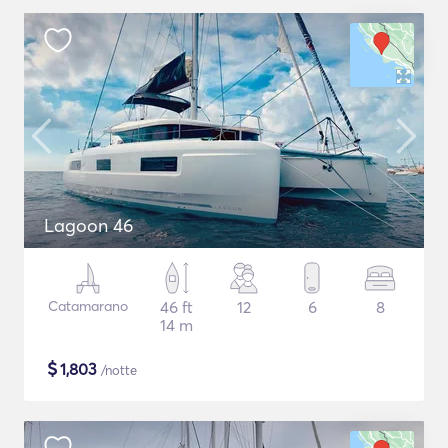
Lagoon 46
Catamarano
46 ft
12
6
8
14 m
$
1,803
/notte