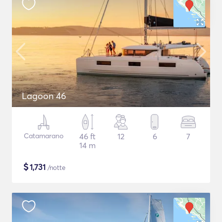
Lagoon 46
Catamarano
46 ft
12
6
7
14 m
$
1,731
/notte