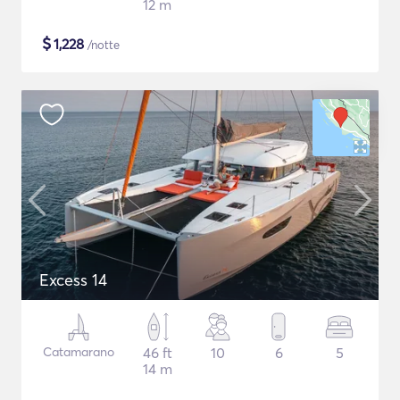
12 m
$
1,228
/notte
Excess 14
Catamarano
46 ft
10
6
5
14 m