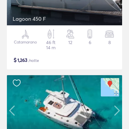
Lagoon 450 F
Catamarano
46 ft
12
6
8
14 m
$
1,263
/notte