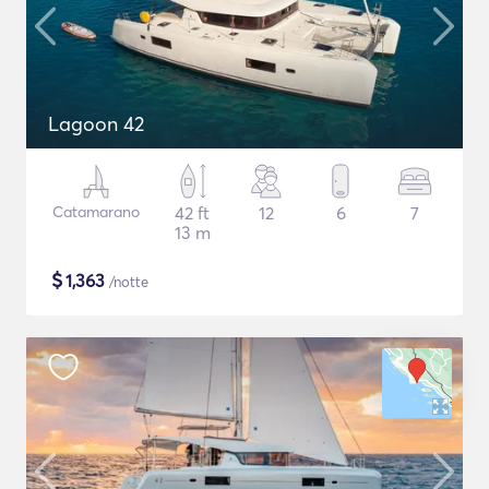
Lagoon 42
Catamarano
42 ft
12
6
7
13 m
$
1,363
/notte