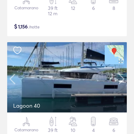
Catamarano
39 ft
12
6
8
12 m
$
1,156
/notte
Lagoon 40
Catamarano
39 ft
10
4
6