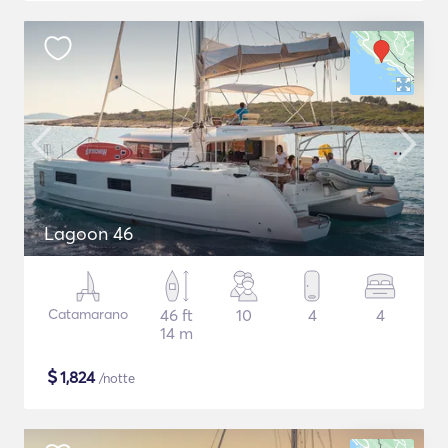
Lagoon 46
Catamarano
46 ft
10
4
4
14 m
$
1,824
/notte