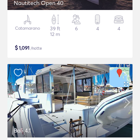
Nautitech Open 40
Catamarano
39 ft
6
4
4
12 m
$
1,091
/notte
Bali 4.1