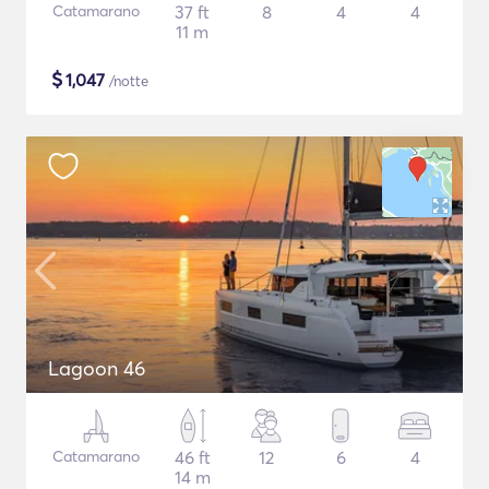
Catamarano
37 ft
8
4
4
11 m
$
1,047
/notte
Lagoon 46
Catamarano
46 ft
12
6
4
14 m