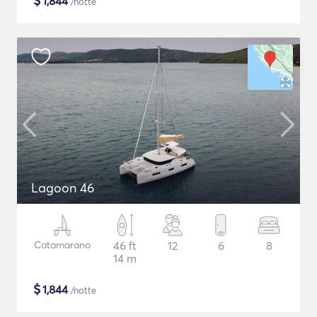
$
1,844
/notte
Lagoon 46
Catamarano
46 ft
12
6
8
14 m
$
1,844
/notte