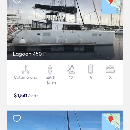
Lagoon 450 F
Catamarano
46 ft
12
6
8
14 m
$
1,541
/notte