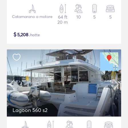
Catamarano a motore
64 ft
10
5
5
20 m
$
5,208
/notte
Lagoon 560 s2