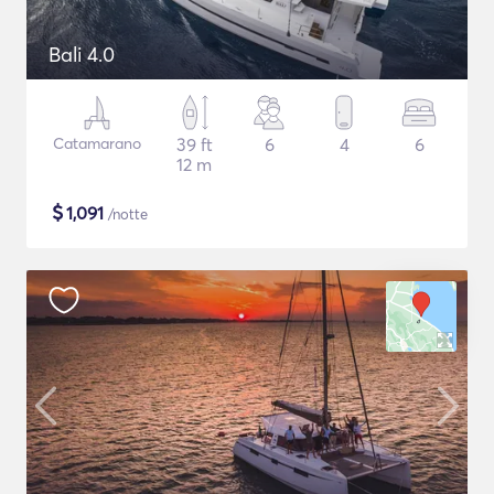
Bali 4.0
Catamarano
39 ft
6
4
6
12 m
$
1,091
/notte