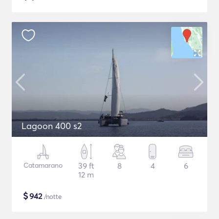
Lagoon 400 s2
Catamarano
39 ft
8
4
6
12 m
$
942
/notte