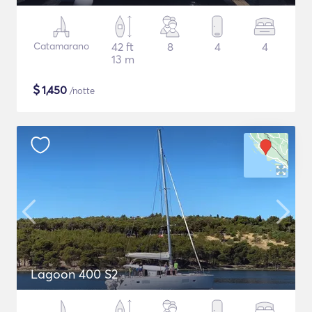
Catamarano
42 ft
8
4
4
13 m
$
1,450
/notte
Lagoon 400 S2