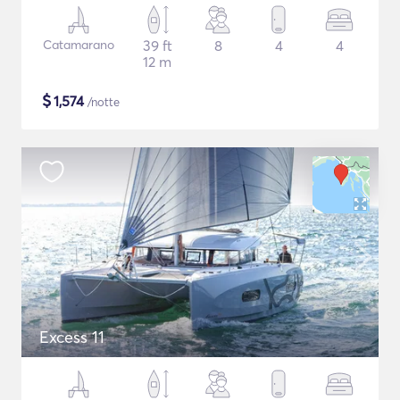
Catamarano
39 ft
8
4
4
12 m
$
1,574
/notte
Excess 11