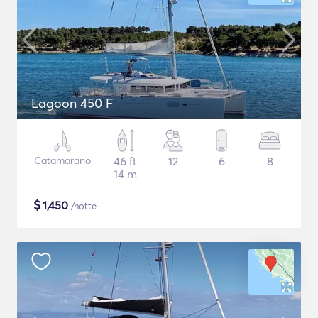
Lagoon 450 F
Catamarano
46 ft
12
6
8
14 m
$
1,450
/notte