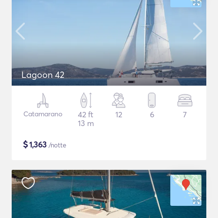
Lagoon 42
Catamarano
42 ft
12
6
7
13 m
$
1,363
/notte