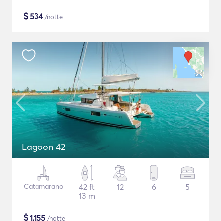
$
534
/notte
Lagoon 42
Catamarano
42 ft
12
6
5
13 m
$
1,155
/notte