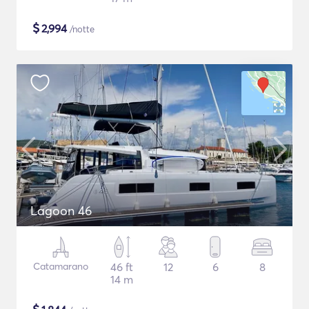
$
2,994
/notte
Lagoon 46
Catamarano
46 ft
12
6
8
14 m