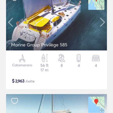
Marine Group Privilège 585
Catamarano
56 ft
8
4
4
17 m
$
2,963
/notte