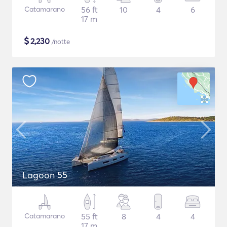
Catamarano
56 ft
10
4
6
17 m
$
2,230
/notte
Lagoon 55
Catamarano
55 ft
8
4
4
17 m