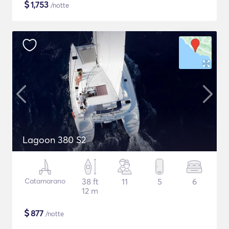
$
1,753
/notte
Lagoon 380 S2
Catamarano
38 ft
11
5
6
12 m
$
877
/notte