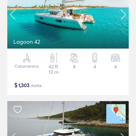
Lagoon 42
Catamarano
42 ft
8
4
4
13 m
$
1,303
/notte