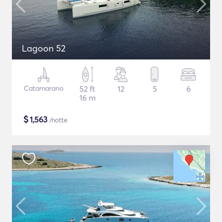
Lagoon 52
Catamarano
52 ft
12
5
6
16 m
$
1,563
/notte