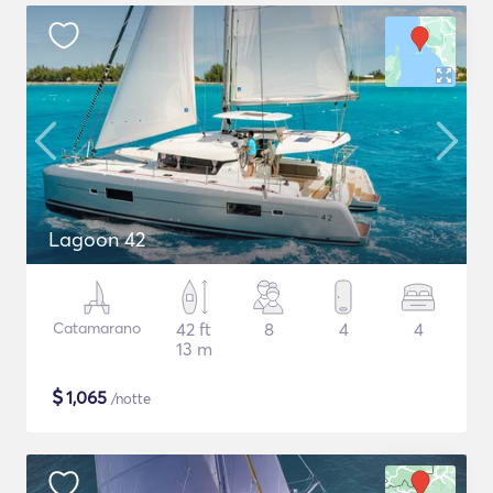
Lagoon 42
Catamarano
42 ft
8
4
4
13 m
$
1,065
/notte