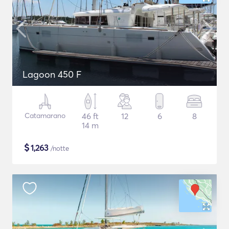
Lagoon 450 F
Catamarano
46 ft
12
6
8
14 m
$
1,263
/notte