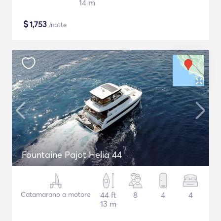
14 m
$
1,753
/notte
Fountaine Pajot Helia 44
Catamarano a motore
44 ft
8
4
4
13 m