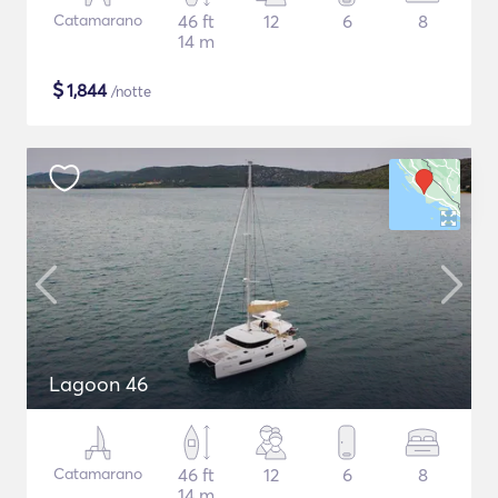
Catamarano
46 ft
12
6
8
14 m
$
1,844
/notte
Lagoon 46
Catamarano
46 ft
12
6
8
14 m