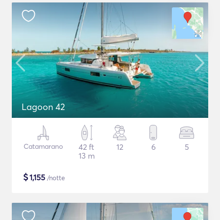
Lagoon 42
Catamarano
42 ft
12
6
5
13 m
$
1,155
/notte