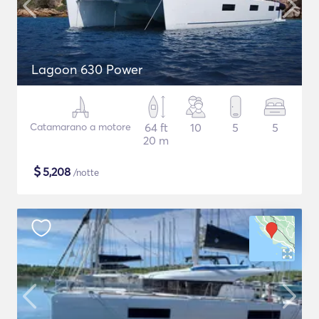
Lagoon 630 Power
Catamarano a motore
64 ft
10
5
5
20 m
$
5,208
/notte