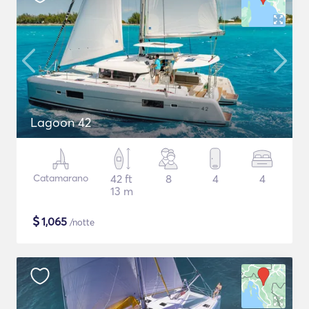
Lagoon 42
Catamarano
42 ft
8
4
4
13 m
$
1,065
/notte