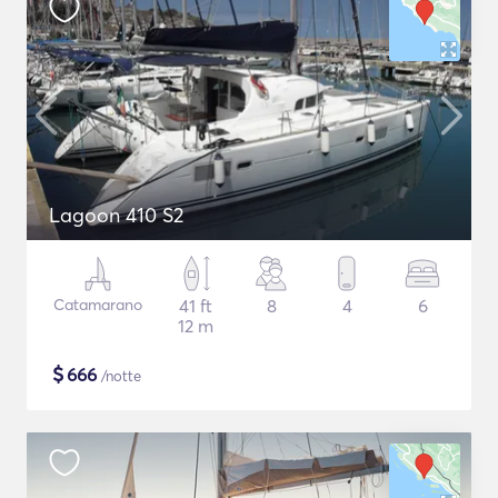
Lagoon 410 S2
Catamarano
41 ft
8
4
6
12 m
$
666
/notte