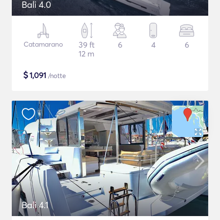
Bali 4.0
Catamarano
39 ft
6
4
6
12 m
$
1,091
/notte
Bali 4.1