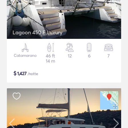
Lagoon 450 F Luxury
Catamarano
46 ft
12
6
7
14 m
$
1,427
/notte