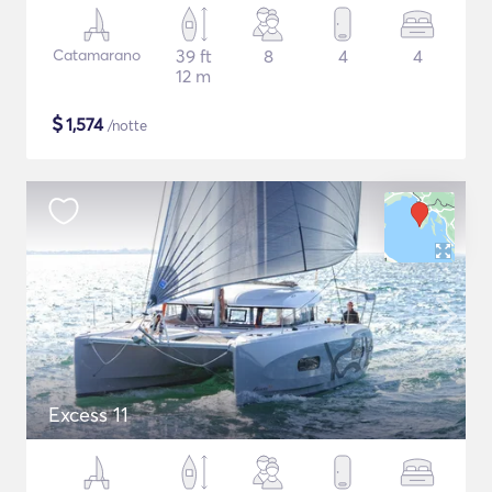
Catamarano
39 ft
8
4
4
12 m
$
1,574
/notte
Excess 11