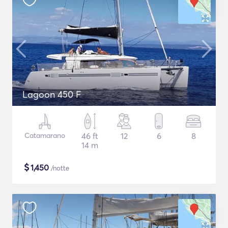
Lagoon 450 F
Catamarano
46 ft
12
6
8
14 m
$
1,450
/notte