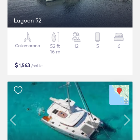
Lagoon 52
Catamarano
52 ft
12
5
6
16 m
$
1,563
/notte