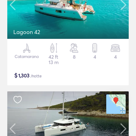
Lagoon 42
Catamarano
42 ft
8
4
4
13 m
$
1,303
/notte