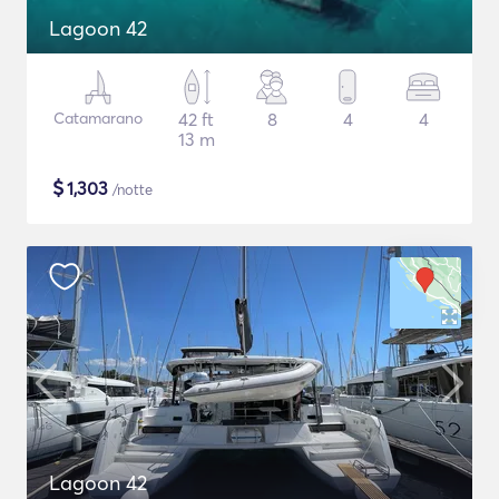
Lagoon 42
Catamarano
42 ft
8
4
4
13 m
$
1,303
/notte
Lagoon 42