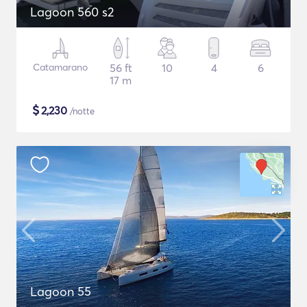
Lagoon 560 s2
Catamarano
56 ft
10
4
6
17 m
$
2,230
/notte
Lagoon 55