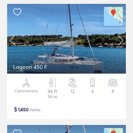
Lagoon 450 F
Catamarano
46 ft
12
6
8
14 m
$
1,450
/notte