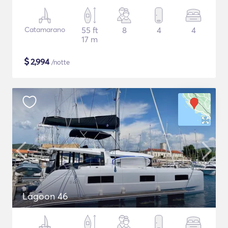
Catamarano
55 ft
8
4
4
17 m
$
2,994
/notte
Lagoon 46