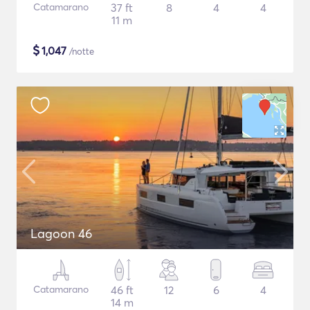
Catamarano
37 ft
8
4
4
11 m
$
1,047
/notte
Lagoon 46
Catamarano
46 ft
12
6
4
14 m