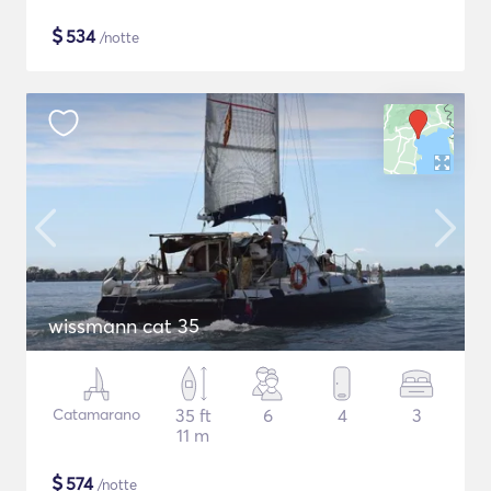
$
534
/notte
wissmann cat 35
Catamarano
35 ft
6
4
3
11 m
$
574
/notte