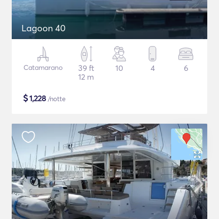
Lagoon 40
Catamarano
39 ft
10
4
6
12 m
$
1,228
/notte