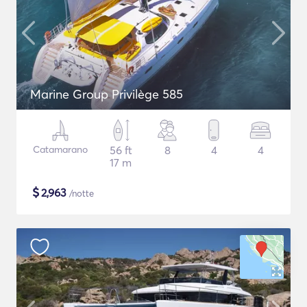
Marine Group Privilège 585
Catamarano
56 ft
8
4
4
17 m
$
2,963
/notte