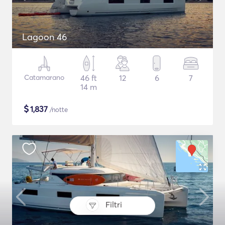
Lagoon 46
Catamarano
46 ft
12
6
7
14 m
$
1,837
/notte
Filtri