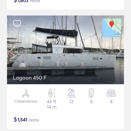
$
1,803
/notte
Lagoon 450 F
Catamarano
46 ft
12
6
8
14 m
$
1,541
/notte