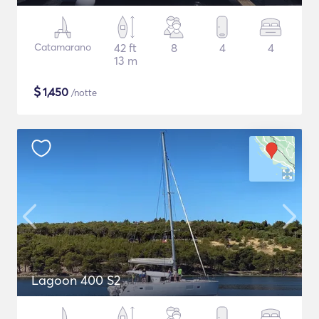
Catamarano
42 ft
8
4
4
13 m
$
1,450
/notte
Lagoon 400 S2