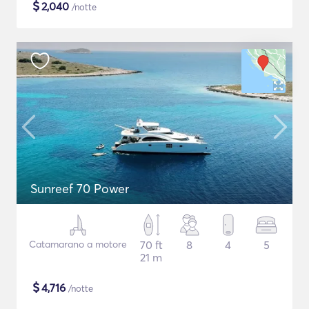
$
2,040
/notte
Sunreef 70 Power
Catamarano a motore
70 ft
8
4
5
21 m
$
4,716
/notte