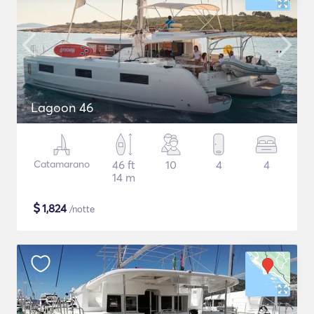
Lagoon 46
Catamarano
46 ft
10
4
4
14 m
$
1,824
/notte