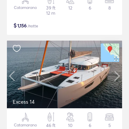
Catamarano
39 ft
12
6
8
12 m
$
1,156
/notte
Excess 14
Catamarano
46 ft
10
6
5