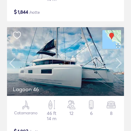
$
1,844
/notte
Lagoon 46
Catamarano
46 ft
12
6
8
14 m