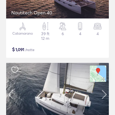
Nautitech Open 40
Catamarano
39 ft
6
4
4
12 m
$
1,091
/notte