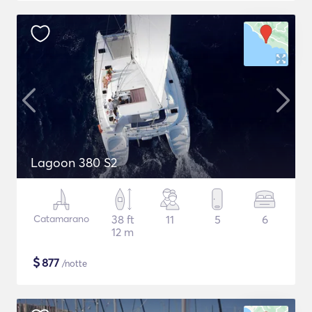
Lagoon 380 S2
Catamarano
38 ft
11
5
6
12 m
$
877
/notte