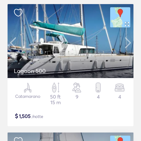
Lagoon 500
Catamarano
50 ft
9
4
4
15 m
$
1,505
/notte