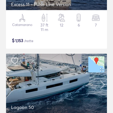
Excess 11 - Pulse Line Version
Catamarano
37 ft
12
6
7
11 m
$
1,153
/notte
Lagoon 50