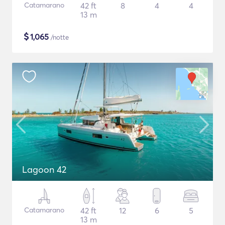
Catamarano
42 ft
8
4
4
13 m
$
1,065
/notte
Lagoon 42
Catamarano
42 ft
12
6
5
13 m