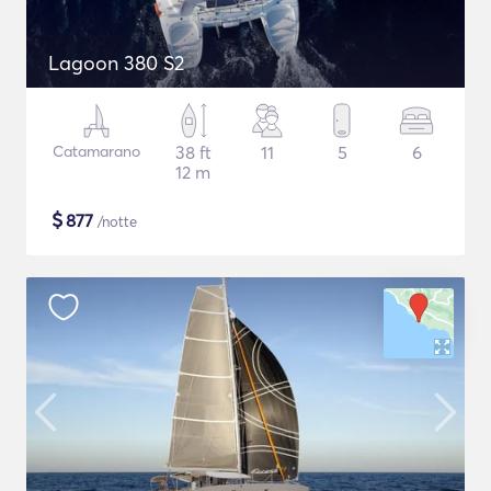
Lagoon 380 S2
Catamarano
38 ft
11
5
6
12 m
$
877
/notte