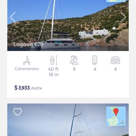
Lagoon 620
Catamarano
60 ft
8
4
4
18 m
$
3,933
/notte