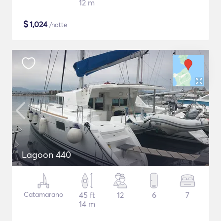
12 m
$
1,024
/notte
Lagoon 440
Catamarano
45 ft
12
6
7
14 m