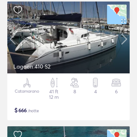
Lagoon 410 S2
Catamarano
41 ft
8
4
6
12 m
$
666
/notte