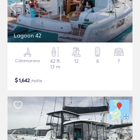
Lagoon 42
Catamarano
42 ft
12
6
7
13 m
$
1,642
/notte