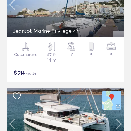
Jeantot Marine Privilege 47
Catamarano
47 ft
10
5
5
14 m
$
914
/notte