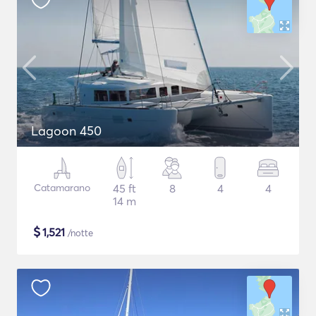
Lagoon 450
Catamarano
45 ft
8
4
4
14 m
$
1,521
/notte