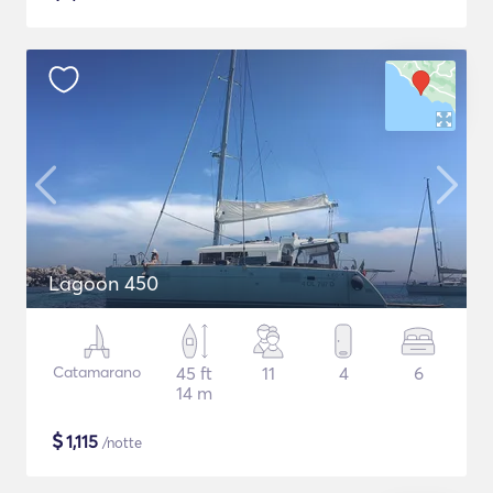
Lagoon 450
Catamarano
45 ft
11
4
6
14 m
$
1,115
/notte