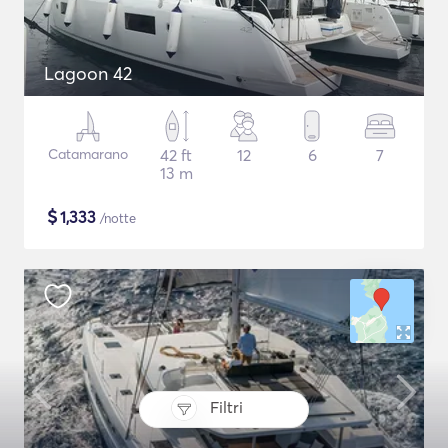
Lagoon 42
Catamarano
42 ft
12
6
7
13 m
$
1,333
/notte
Filtri