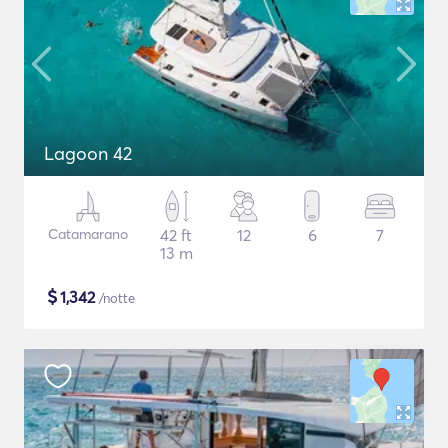
Lagoon 42
Catamarano
42 ft
12
6
7
13 m
$
1,342
/notte