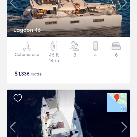
Lagoon 46
Catamarano
46 ft
8
4
6
14 m
$
1,336
/notte