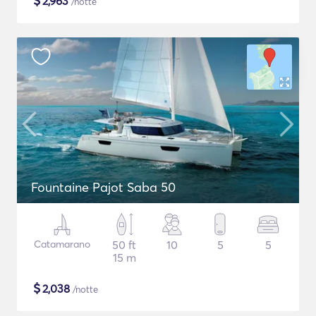
$
2,963
/notte
Fountaine Pajot Saba 50
Catamarano
50 ft
10
5
5
15 m
$
2,038
/notte