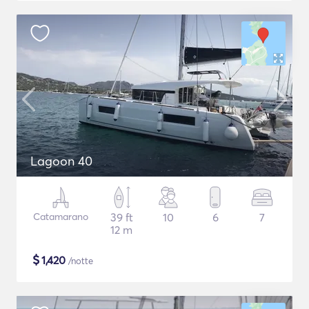
Lagoon 40
Catamarano
39 ft
10
6
7
12 m
$
1,420
/notte