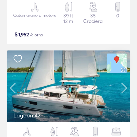
Catamarano a motore
39 ft
35
0
12 m
Crociera
$
1,952
/giorno
Lagoon 42