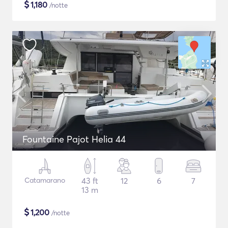
$
1,180
/notte
Fountaine Pajot Helia 44
Catamarano
43 ft
12
6
7
13 m
$
1,200
/notte