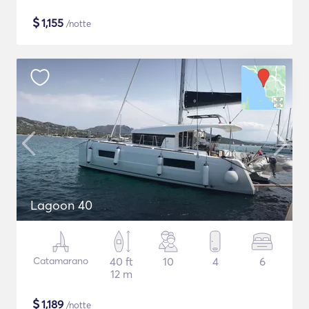
$
1,155
/notte
Lagoon 40
Catamarano
40 ft
10
4
6
12 m
$
1,189
/notte