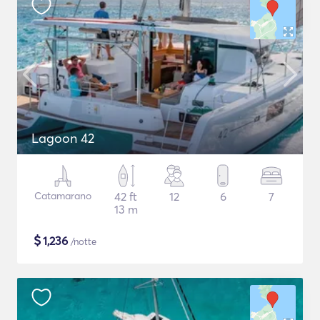
Lagoon 42
Catamarano
42 ft
12
6
7
13 m
$
1,236
/notte