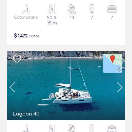
Catamarano
50 ft
13
7
7
15 m
$
1,472
/notte
Lagoon 40