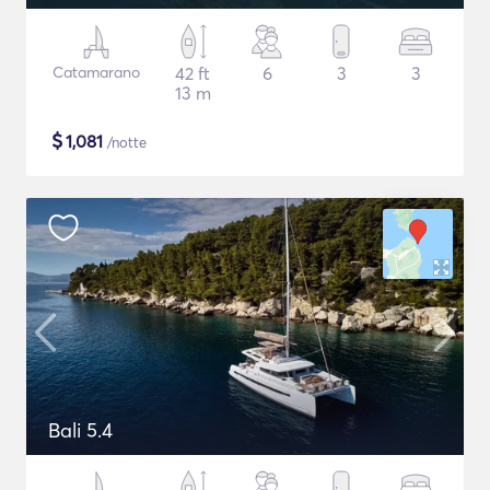
Catamarano
42 ft
6
3
3
13 m
$
1,081
/notte
Bali 5.4