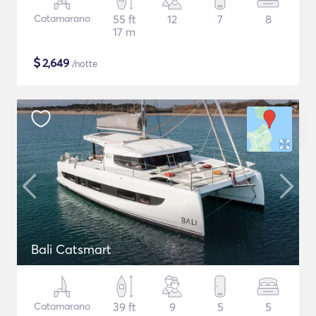
Catamarano
55 ft
12
7
8
17 m
$
2,649
/notte
Bali Catsmart
Catamarano
39 ft
9
5
5