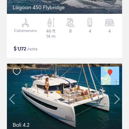
Lagoon 450 Flybridge
Catamarano
46 ft
8
4
4
14 m
$
1,172
/notte
Bali 4.2