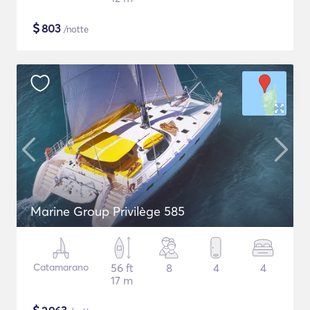
$
803
/notte
Marine Group Privilège 585
Catamarano
56 ft
8
4
4
17 m