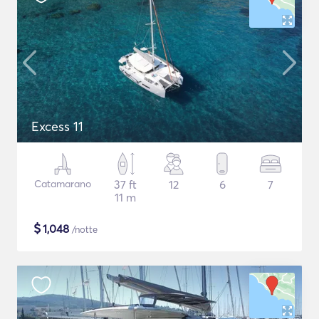
Excess 11
Catamarano
37 ft
12
6
7
11 m
$
1,048
/notte