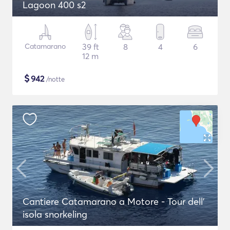
Lagoon 400 s2
Catamarano
39 ft
8
4
6
12 m
$
942
/notte
Cantiere Catamarano a Motore - Tour dell'
isola snorkeling