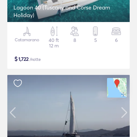
Lagoon 40 (Tuscany and Corse Dream
Holiday)
Catamarano
40 ft
8
5
6
12 m
$
1,722
/notte