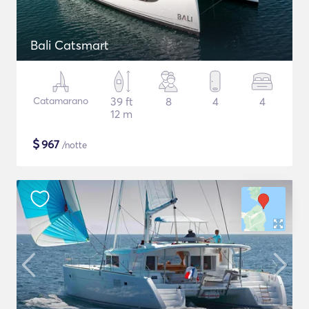
Bali Catsmart
Catamarano
39 ft
8
4
4
12 m
$
967
/notte