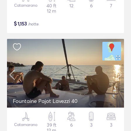
Catamarano
40 ft
12
6
7
12 m
$
1,153
/notte
Fountaine Pajot Lavezzi 40
Catamarano
39 ft
6
3
3
12 m