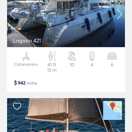
Lagoon 421
Catamarano
41 ft
10
4
6
12 m
$
942
/notte