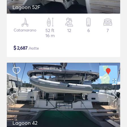
Lagoon 52F
Catamarano
52 ft
12
6
7
16 m
$
2,687
/notte
Lagoon 42