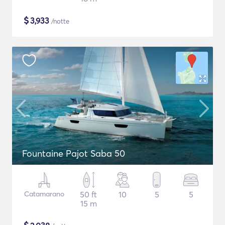
$
3,933
/notte
Fountaine Pajot Saba 50
Catamarano
50 ft
10
5
5
15 m