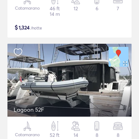
Catamarano
46 ft
12
6
7
14 m
$
1,324
/notte
Lagoon 52F
Catamarano
52 ft
14
8
8