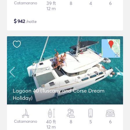
Catamarano
39 ft
8
4
6
12 m
$
942
/notte
Lagoon 40 (Tuscany and Corse Dream
Holiday)
Catamarano
40 ft
8
5
6
12 m