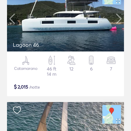
Lagoon 46
Catamarano
46 ft
12
6
7
14 m
$
2,015
/notte