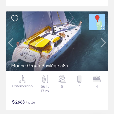
Marine Group Privilège 585
Catamarano
56 ft
8
4
4
17 m
$
2,963
/notte