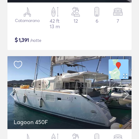
Catamarano
42 ft
12
6
7
13 m
$
1,391
/notte
Lagoon 450F