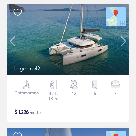
Lagoon 42
Catamarano
42 ft
12
6
7
13 m
$
1,226
/notte