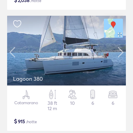
$
2,038
/notte
Lagoon 380
Catamarano
38 ft
10
6
6
12 m
$
915
/notte