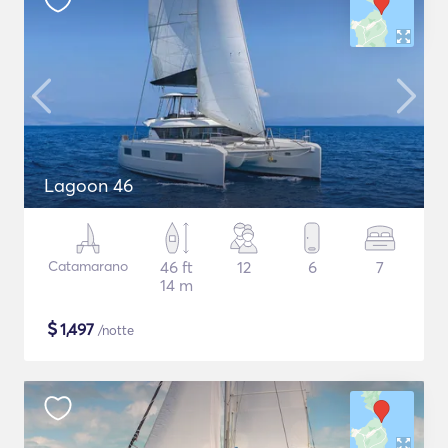
Lagoon 46
Catamarano
46 ft
12
6
7
14 m
$
1,497
/notte