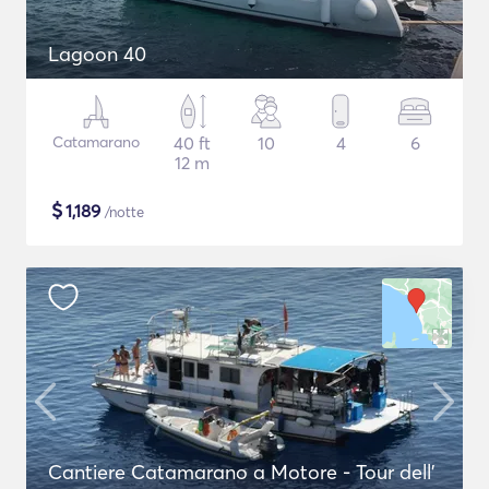
Lagoon 40
Catamarano
40 ft
10
4
6
12 m
$
1,189
/notte
Cantiere Catamarano a Motore - Tour dell'