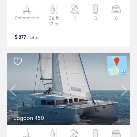
Catamarano
38 ft
11
5
6
12 m
$
877
/notte
Lagoon 450