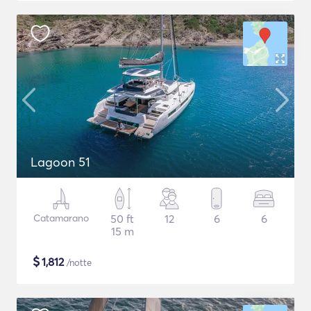
Lagoon 51
Catamarano
50 ft
12
6
6
15 m
$
1,812
/notte