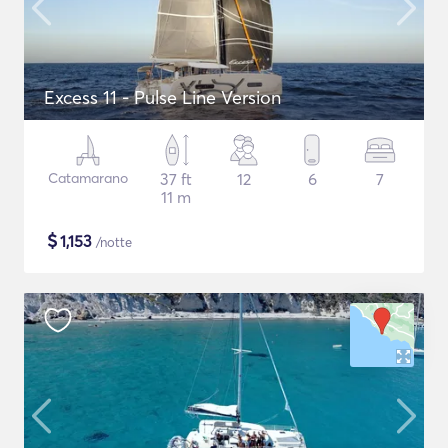
Excess 11 - Pulse Line Version
Catamarano
37 ft
12
6
7
11 m
$
1,153
/notte