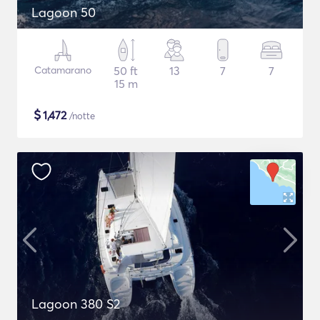
Lagoon 50
Catamarano
50 ft
13
7
7
15 m
$
1,472
/notte
Lagoon 380 S2