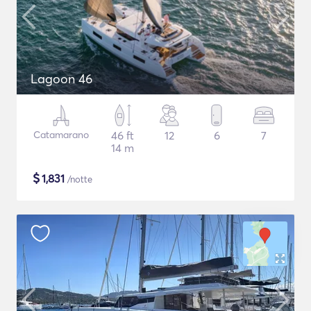
Lagoon 46
Catamarano
46 ft
12
6
7
14 m
$
1,831
/notte