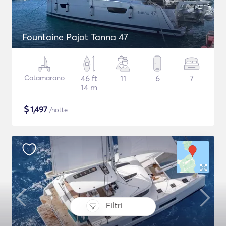
Fountaine Pajot Tanna 47
Catamarano
46 ft
11
6
7
14 m
$
1,497
/notte
Filtri