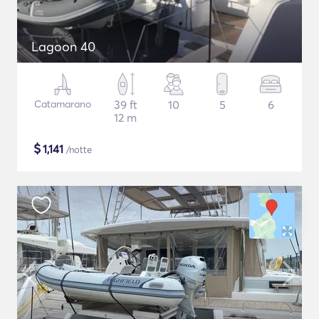
Lagoon 40
Catamarano
39 ft
10
5
6
12 m
$
1,141
/notte