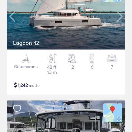
Lagoon 42
Catamarano
42 ft
12
6
7
13 m
$
1,242
/notte