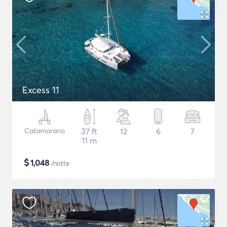
Excess 11
Catamarano
37 ft
12
6
7
11 m
$
1,048
/notte