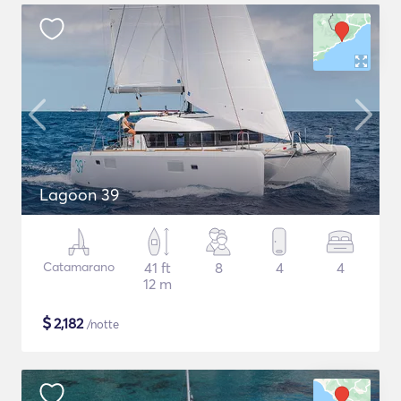
Lagoon 39
Catamarano
41 ft
8
4
4
12 m
$
2,182
/notte