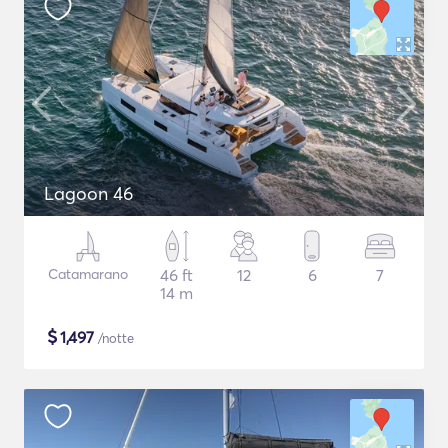
Lagoon 46
Catamarano
46 ft
12
6
7
14 m
$
1,497
/notte