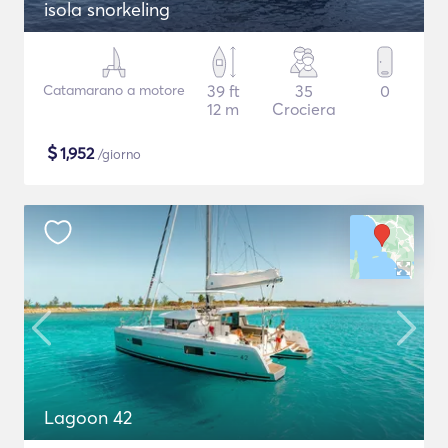
isola snorkeling
Catamarano a motore
39 ft
35
0
12 m
Crociera
$
1,952
/giorno
Lagoon 42