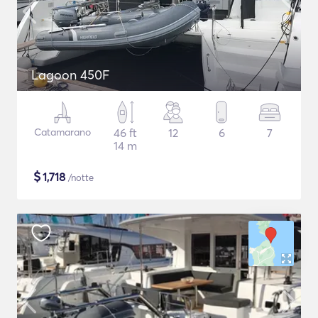
Lagoon 450F
Catamarano
46 ft
12
6
7
14 m
$
1,718
/notte