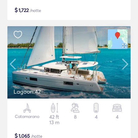
$
1,722
/notte
Lagoon 42
Catamarano
42 ft
8
4
4
13 m
$
1,065
/notte