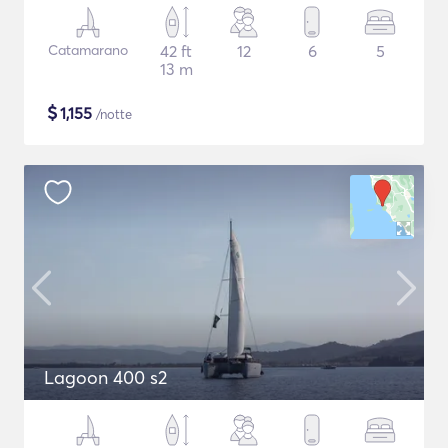
Catamarano
42 ft
12
6
5
13 m
$
1,155
/notte
Lagoon 400 s2