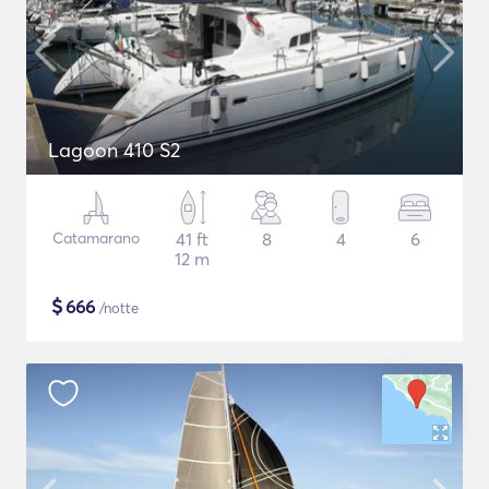
Lagoon 410 S2
Catamarano
41 ft
8
4
6
12 m
$
666
/notte