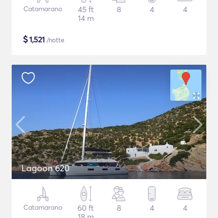
Catamarano
45 ft
8
4
4
14 m
$
1,521
/notte
Lagoon 620
Catamarano
60 ft
8
4
4
18 m