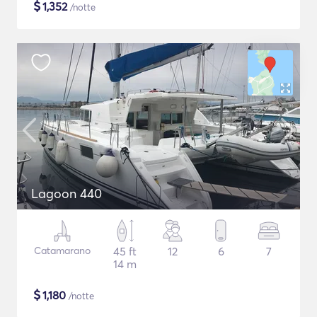
$
1,352
/notte
Lagoon 440
Catamarano
45 ft
12
6
7
14 m
$
1,180
/notte