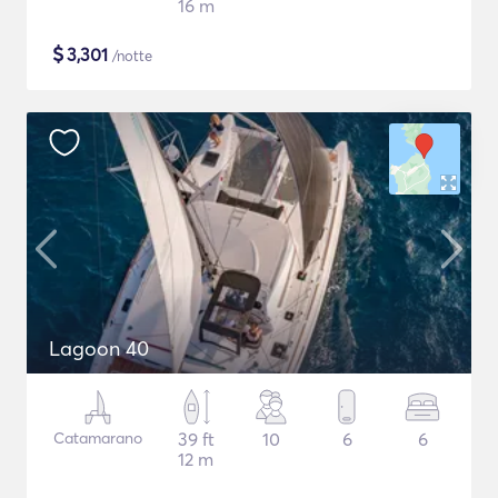
16 m
$
3,301
/notte
Lagoon 40
Catamarano
39 ft
10
6
6
12 m