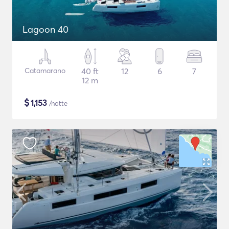
Lagoon 40
Catamarano
40 ft
12
6
7
12 m
$
1,153
/notte