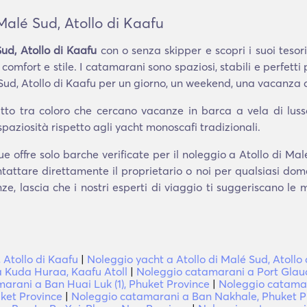
Malé Sud, Atollo di Kaafu
ud, Atollo di Kaafu
con o senza skipper e scopri i suoi teso
comfort e stile. I catamarani sono spaziosi, stabili e perfetti 
ud, Atollo di Kaafu per un giorno, un weekend, una vacanza di
to tra coloro che cercano vacanze in barca a vela di lusso e
spaziosità rispetto agli yacht monoscafi tradizionali.
 offre solo barche verificate per il noleggio a Atollo di Malé
tattare direttamente il proprietario o noi per qualsiasi do
e, lascia che i nostri esperti di viaggio ti suggeriscano le
 Atollo di Kaafu
|
Noleggio yacht a Atollo di Malé Sud, Atollo
 Kuda Huraa, Kaafu Atoll
|
Noleggio catamarani a Port Glaud
arani a Ban Huai Luk (1), Phuket Province
|
Noleggio catamar
ket Province
|
Noleggio catamarani a Ban Nakhale, Phuket P