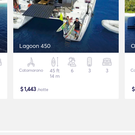
Lagoon 450
O
Catamarano
45 ft
6
3
3
C
14 m
$
1,443
/notte