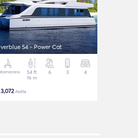
verblue 54 - Power Cat
atamarano
54 ft
6
3
4
16 m
$
3,072
/notte