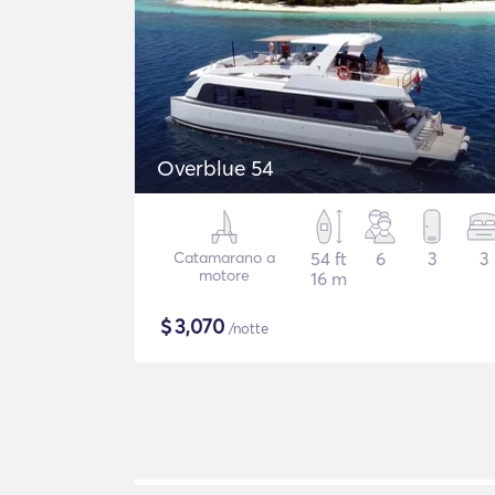
Overblue 54
Catamarano a
54 ft
6
3
3
motore
16 m
$
3,070
/notte