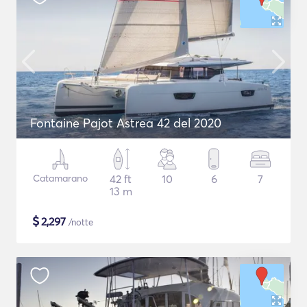
Fontaine Pajot Astrea 42 del 2020
Catamarano
42 ft
10
6
7
13 m
$
2,297
/notte