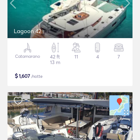
Lagoon 42
Catamarano
42 ft
11
4
7
13 m
$
1,607
/notte