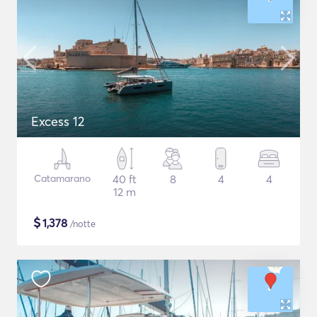
Excess 12
Catamarano
40 ft
8
4
4
12 m
$
1,378
/notte