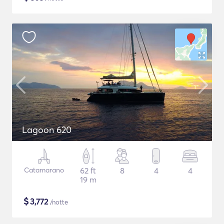
Lagoon 620
Catamarano
62 ft
8
4
4
19 m
$
3,772
/notte