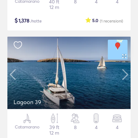
Catamarano
40 ft
8
4
4
12 m
$
1,378
5.0
/notte
(1
recensioni
)
Lagoon 39
Catamarano
39 ft
8
4
4
12 m