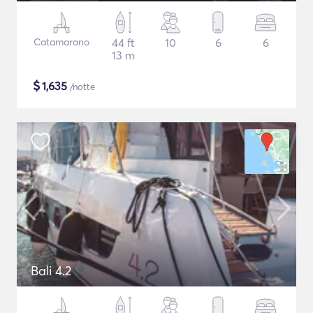
Catamarano
44 ft
10
6
6
13 m
$
1,635
/notte
Bali 4.2