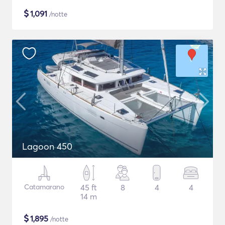
$
1,091
/notte
Lagoon 450
Catamarano
45 ft
8
4
4
14 m
$
1,895
/notte