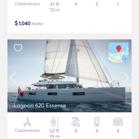
Catamarano
41 ft
9
5
7
12 m
$
1,040
/notte
Lagoon 620 Essense
Catamarano
62 ft
8
4
4
19 m