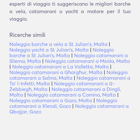
esperti di viaggio ti suggeriscano le migliori barche
a vela, catamarani o yacht a motore per il tuo
viaggio.
Ricerche simili
Noleggio barche a vela a St Julian's, Malta
|
Noleggio yacht a St Julian's, Malta
|
Noleggio
barche a St Julian's, Malta
|
Noleggio catamarani a
Sliema, Malta
|
Noleggio catamarani a Msida, Malta
|
Noleggio catamarani a La Valletta, Malta
|
Noleggio catamarani a Għargħur, Malta
|
Noleggio
catamarani a Salina, Malta
|
Noleggio catamarani a
Taʼ l-Infetti, Malta
|
Noleggio catamarani a Iż-
Żebbiegħ, Malta
|
Noleggio catamarani a Dingli,
Malta
|
Noleggio catamarani a Comino, Malta
|
Noleggio catamarani a Gozo, Malta
|
Noleggio
catamarani a Xlendi, Gozo
|
Noleggio catamarani a
Qbajjar, Gozo