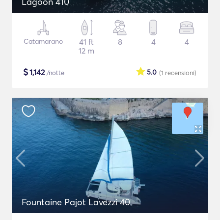
Lagoon 410
Catamarano
41 ft
8
4
4
12 m
$
1,142
5.0
/notte
(1
recensioni
)
Fountaine Pajot Lavezzi 40