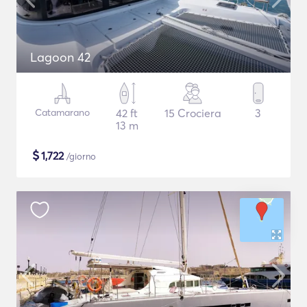
Lagoon 42
Catamarano
42 ft
15 Crociera
3
13 m
$
1,722
/giorno