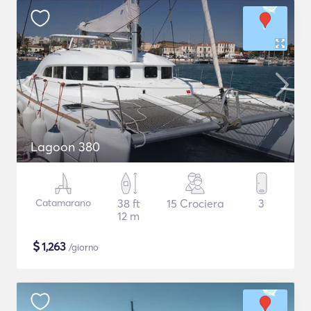
Lagoon 380
Catamarano
38 ft
15 Crociera
3
12 m
$
1,263
/giorno