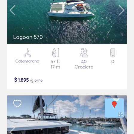
Lagoon 570
Catamarano
57 ft
40
0
17 m
Crociera
$
1,895
/giorno