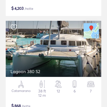
$
4,203
/notte
Lagoon 380 S2
Catamarano
38 ft
12
6
7
12 m
$
868
/notte