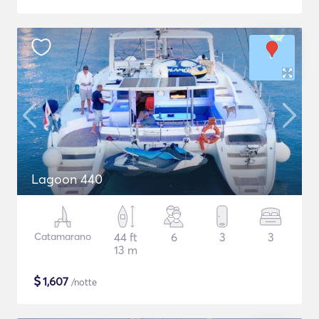
Lagoon 440
Catamarano
44 ft
6
3
3
13 m
$
1,607
/notte