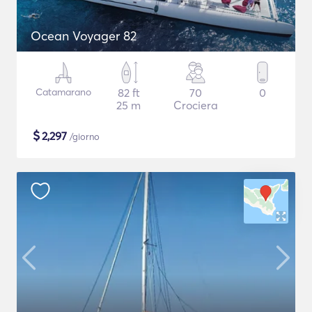
Ocean Voyager 82
Catamarano
82 ft
70
0
25 m
Crociera
$
2,297
/giorno