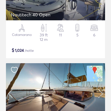
Nautitech 40 Open
Catamarano
39 ft
11
5
6
12 m
$
1,024
/notte