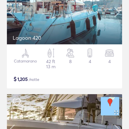
Lagoon 420
Catamarano
42 ft
8
4
4
13 m
$
1,205
/notte