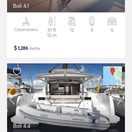
Bali 4.1
Catamarano
41 ft
12
5
6
12 m
$
1,286
/notte
Bali 4.4