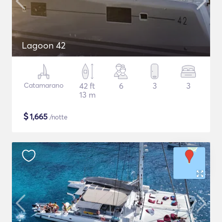
Lagoon 42
Catamarano
42 ft
6
3
3
13 m
$
1,665
/notte