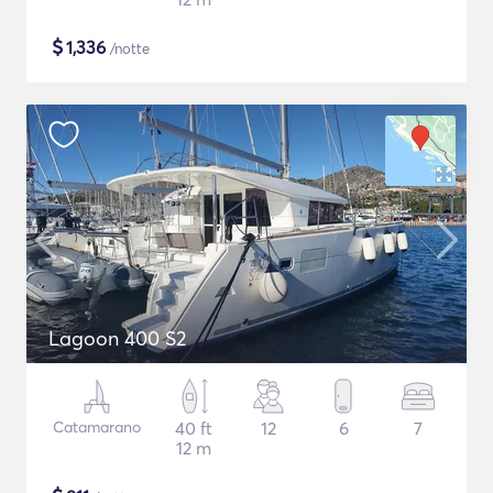
$
1,336
/notte
Lagoon 400 S2
Catamarano
40 ft
12
6
7
12 m