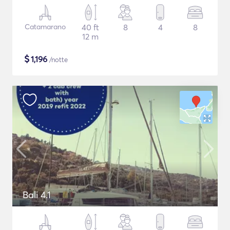
Catamarano
40 ft
8
4
8
12 m
$
1,196
/notte
Bali 4.1