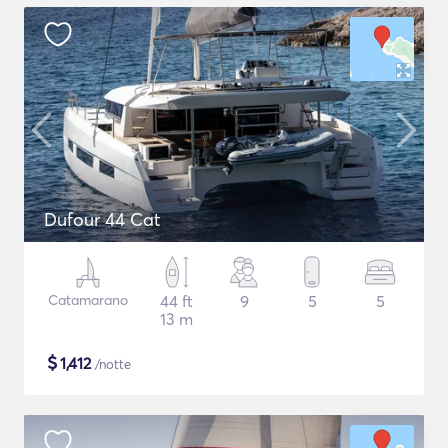
Dufour 44 Cat
Catamarano
44 ft
9
5
5
13 m
$
1,412
/notte