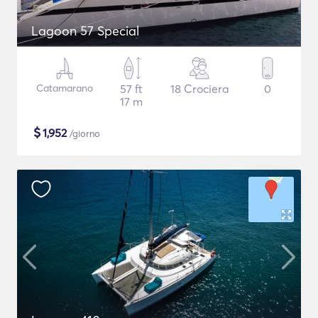
Lagoon 57 Special
Catamarano
57 ft
18 Crociera
0
17 m
$
1,952
/giorno