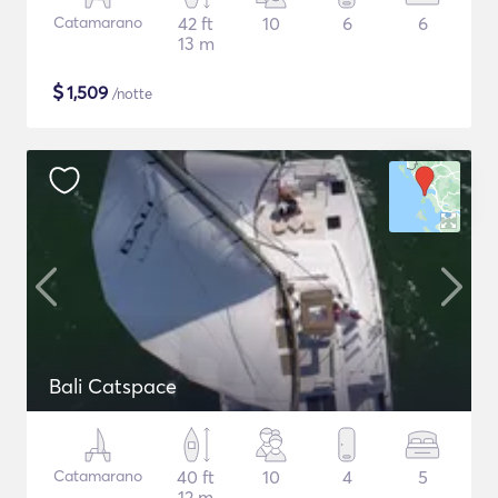
Catamarano
42 ft
10
6
6
13 m
$
1,509
/notte
Bali Catspace
Catamarano
40 ft
10
4
5
12 m