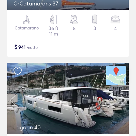
C-Catamarans 37
Catamarano
36 ft
8
3
4
11 m
$
941
/notte
Lagoon 40