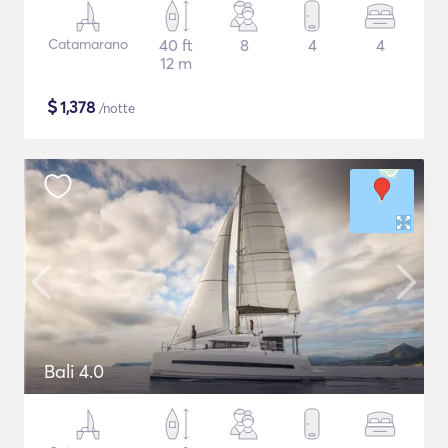
Catamarano
40 ft
8
4
4
12 m
$
1,378
/notte
Bali 4.0