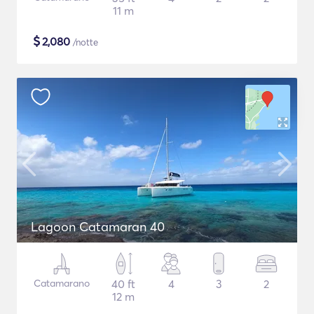
11 m
$
2,080
/notte
Lagoon Catamaran 40
Catamarano
40 ft
4
3
2
12 m