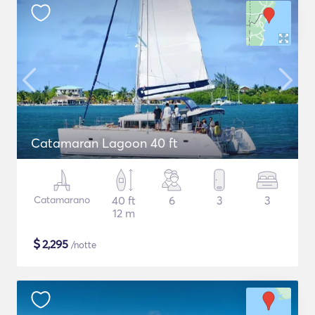
Catamaran Lagoon 40 ft
Catamarano
40 ft
6
3
3
12 m
$
2,295
/notte