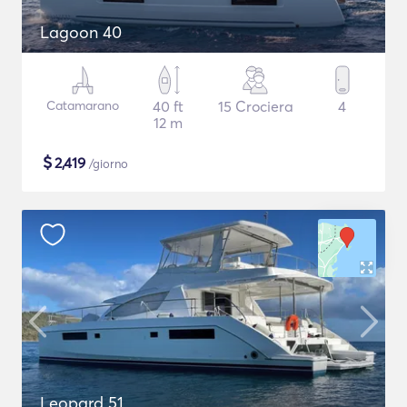
Lagoon 40
Catamarano
40 ft
15 Crociera
4
12 m
$
2,419
/giorno
Leopard 51