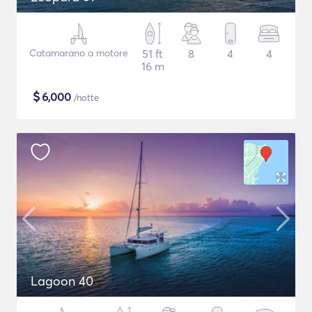
Catamarano a motore
51 ft
8
4
4
16 m
$
6,000
/notte
Lagoon 40