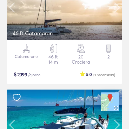
46 ft Catamaran
Catamarano
46 ft
20
2
14 m
Crociera
$
2,199
5.0
/giorno
(1
recensioni
)