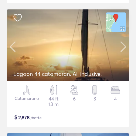
Lagoon 44 catamaran. All inclusive.
Catamarano
44 ft
6
3
4
13 m
$
2,878
/notte