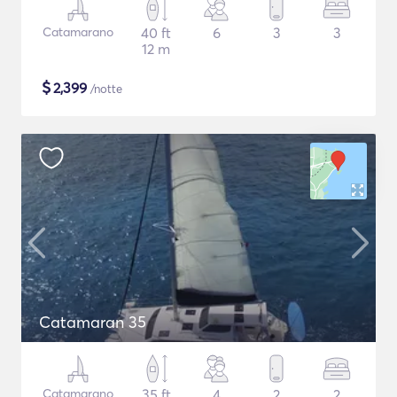
Catamarano
40 ft
6
3
3
12 m
$
2,399
/notte
Catamaran 35
Catamarano
35 ft
4
2
2