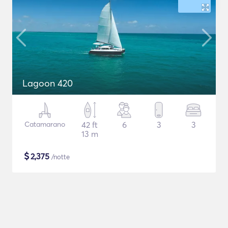
Lagoon 420
Catamarano
42 ft
6
3
3
13 m
$
2,375
/notte