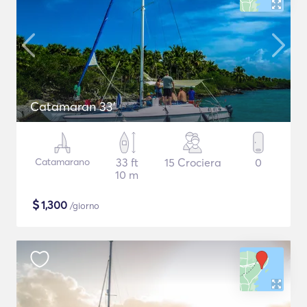
Catamaran 33'
Catamarano
33 ft
15 Crociera
0
10 m
$
1,300
/giorno