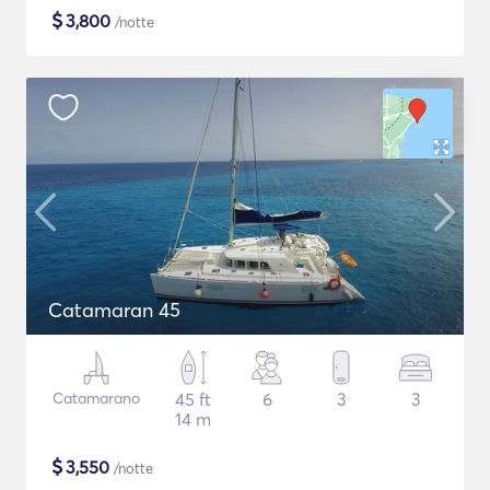
$
3,800
/notte
Catamaran 45
Catamarano
45 ft
6
3
3
14 m
$
3,550
/notte