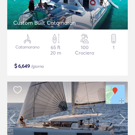
Custom Built Catamaran
Catamarano
65 ft
100
1
20 m
Crociera
$
6,649
/giorno