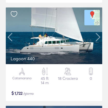
Lagoon 440
Catamarano
45 ft
18 Crociera
0
14 m
$
1,722
/giorno