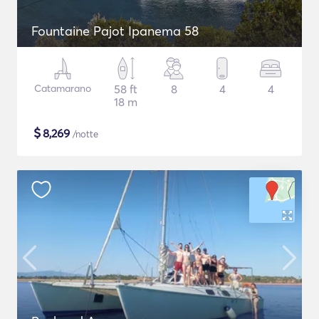
Fountaine Pajot Ipanema 58
Catamarano
58 ft
8
4
4
18 m
$
8,269
/notte