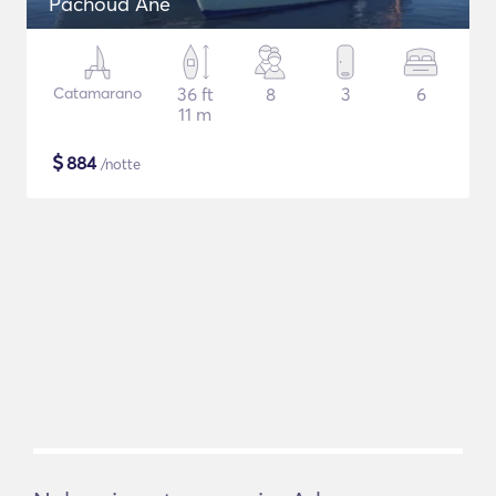
Pachoud Ane
Catamarano
36 ft
8
3
6
11 m
$
884
/notte