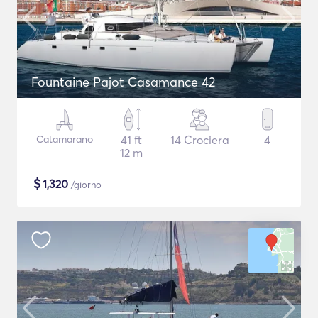
Fountaine Pajot Casamance 42
Catamarano
41 ft
14 Crociera
4
12 m
$
1,320
/giorno