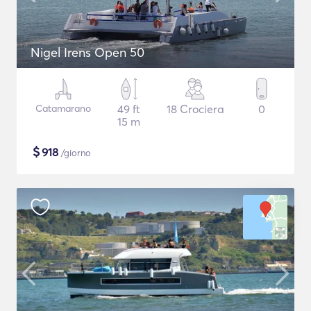
Nigel Irens Open 50
Catamarano
49 ft
18 Crociera
0
15 m
$
918
/giorno