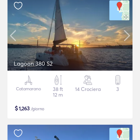
Lagoon 380 S2
Catamarano
38 ft
14 Crociera
3
12 m
$
1,263
/giorno