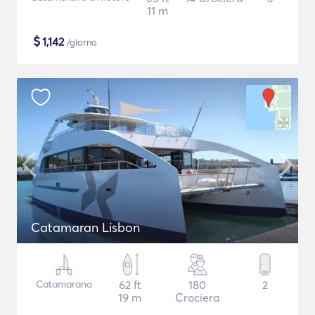
11 m
$
1,142
/giorno
Catamaran Lisbon
Catamarano
62 ft
180
2
19 m
Crociera