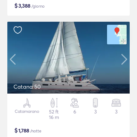
$
3,388
/giorno
Catana 50
Catamarano
52 ft
6
3
3
16 m
$
1,788
/notte