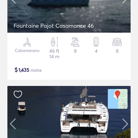
Fountaine Pajot Casamance 46
Catamarano
46 ft
8
4
8
14 m
$
1,435
/notte