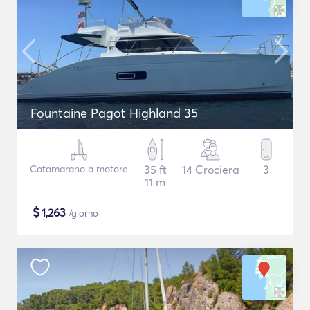
Fountaine Pagot Highland 35
Catamarano a motore
35 ft
14 Crociera
3
11 m
$
1,263
/giorno