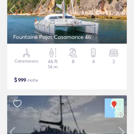
Fountaine Pajot Casamance 46
Catamarano
46 ft
8
4
2
14 m
$
999
/notte