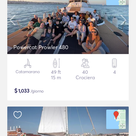
Powercat Prowler 480
Catamarano
49 ft
40
4
15 m
Crociera
$
1,033
/giorno