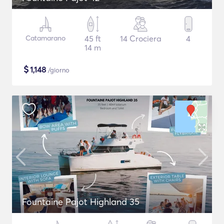
Catamarano
45 ft
14 Crociera
4
14 m
$
1,148
/giorno
Fountaine Pajot Highland 35