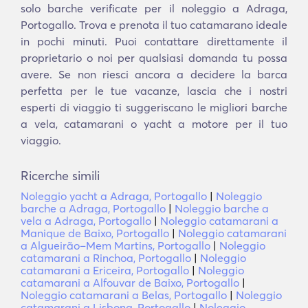
solo barche verificate per il noleggio a Adraga,
Portogallo. Trova e prenota il tuo catamarano ideale
in pochi minuti. Puoi contattare direttamente il
proprietario o noi per qualsiasi domanda tu possa
avere. Se non riesci ancora a decidere la barca
perfetta per le tue vacanze, lascia che i nostri
esperti di viaggio ti suggeriscano le migliori barche
a vela, catamarani o yacht a motore per il tuo
viaggio.
Ricerche simili
Noleggio yacht a Adraga, Portogallo
|
Noleggio
barche a Adraga, Portogallo
|
Noleggio barche a
vela a Adraga, Portogallo
|
Noleggio catamarani a
Manique de Baixo, Portogallo
|
Noleggio catamarani
a Algueirão–Mem Martins, Portogallo
|
Noleggio
catamarani a Rinchoa, Portogallo
|
Noleggio
catamarani a Ericeira, Portogallo
|
Noleggio
catamarani a Alfouvar de Baixo, Portogallo
|
Noleggio catamarani a Belas, Portogallo
|
Noleggio
catamarani a Lisbona, Portogallo
|
Noleggio