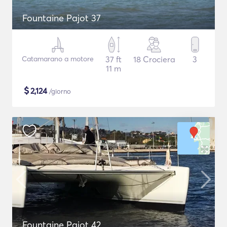
Fountaine Pajot 37
Catamarano a motore
37 ft
18 Crociera
3
11 m
$
2,124
/giorno
Fountaine Pajot 42