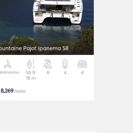
ountaine Pajot Ipanema 58
atamarano
58 ft
8
4
4
18 m
$
8,269
/notte