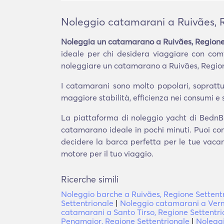
Noleggio catamarani a Ruivães, 
Noleggia un catamarano a Ruivães, Regione
ideale per chi desidera viaggiare con comfo
noleggiare un catamarano a Ruivães, Regione
I catamarani sono molto popolari, soprattut
maggiore stabilità, efficienza nei consumi e 
La piattaforma di noleggio yacht di BednBlu
catamarano ideale in pochi minuti. Puoi con
decidere la barca perfetta per le tue vacanz
motore per il tuo viaggio.
Ricerche simili
Noleggio barche a Ruivães, Regione Settent
Settentrionale
|
Noleggio catamarani a Verm
catamarani a Santo Tirso, Regione Settentri
Penamaior, Regione Settentrionale
|
Noleggi