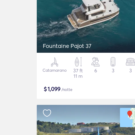
Fountaine Pajot 37
Catamarano
37 ft
6
3
3
11 m
$
1,099
/notte