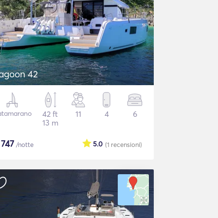
agoon 42
atamarano
42 ft
11
4
6
13 m
$
747
5.0
/notte
(1
recensioni
)