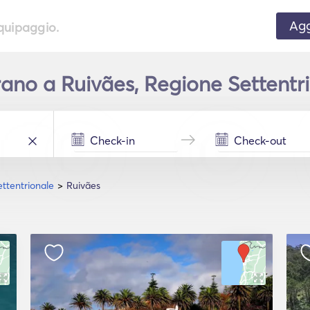
Agg
equipaggio.
no a Ruivães, Regione Settentrio
ttentrionale
Ruivães