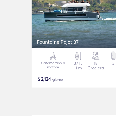
Fountaine Pajot 37
Catamarano a
37 ft
18
3
motore
11 m
Crociera
$
2,124
/giorno