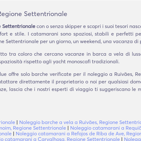
Regione Settentrionale
 Settentrionale
con o senza skipper e scopri i suoi tesori na
rt e stile. I catamarani sono spaziosi, stabili e perfetti pe
 Settentrionale per un giorno, un weekend, una vacanza di p
to tra coloro che cercano vacanze in barca a vela di lusso e
spaziosità rispetto agli yacht monoscafi tradizionali.
e offre solo barche verificate per il noleggio a Ruivães, Re
tattare direttamente il proprietario o noi per qualsiasi do
e, lascia che i nostri esperti di viaggio ti suggeriscano le
rionale
|
Noleggio barche a vela a Ruivães, Regione Settentri
oim, Regione Settentrionale
|
Noleggio catamarani a Requiã
onale
|
Noleggio catamarani a Refojos de Riba de Ave, Region
o catamarani a Carvalhosa, Regione Settentrionale
|
Noleggi