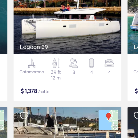
Lagoon 39
L
Catamarano
39 ft
8
4
4
C
12 m
$
1,378
/notte