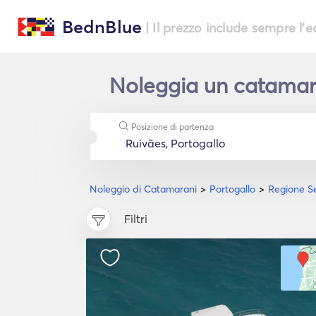
BednBlue
| Il prezzo include sempre l'
Noleggia un catamara
Posizione di partenza
Noleggio di Catamarani
Portogallo
Regione Se
Filtri