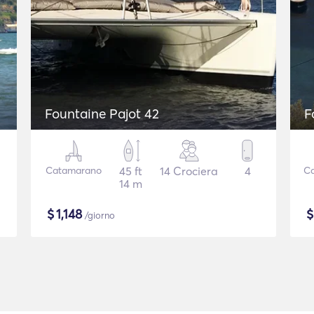
Fountaine Pajot 42
F
Catamarano
45 ft
14 Crociera
4
C
14 m
$
1,148
/giorno