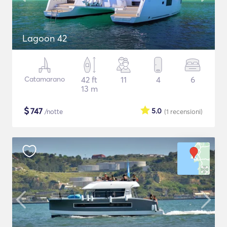
Lagoon 42
Catamarano
42 ft
11
4
6
13 m
$
747
5.0
/notte
(1
recensioni
)