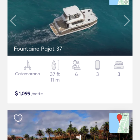
Fountaine Pajot 37
Catamarano
37 ft
6
3
3
11 m
$
1,099
/notte