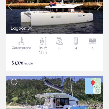
Lagoon 39
Catamarano
39 ft
8
4
4
12 m
$
1,378
/notte