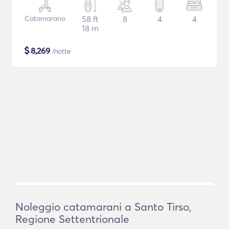
Catamarano
58 ft
8
4
4
18 m
$
8,269
/notte
Noleggio catamarani a Santo Tirso,
Regione Settentrionale