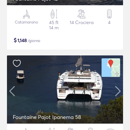
Catamarano
45 ft
14 Crociera
4
14 m
$
1,148
/giorno
Fountaine Pajot Ipanema 58