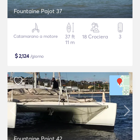
Fountaine Pajot 37
Catamarano a motore
37 ft
18 Crociera
3
11 m
$
2,124
/giorno
Fountaine Pajot 42