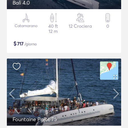
Bali 4.0
Catamarano
40 ft
12 Crociera
0
12 m
$
717
/giorno
Fountaine Pajot 75