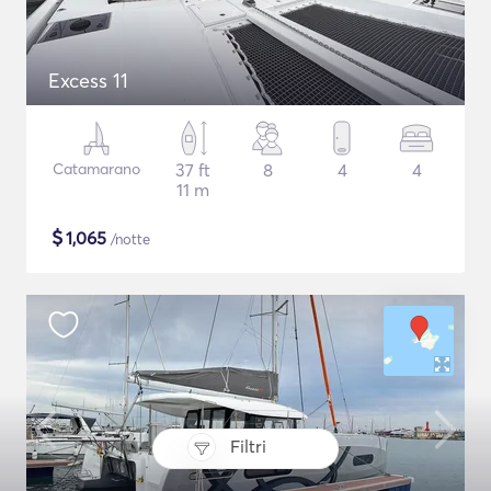
Excess 11
Catamarano
37 ft
8
4
4
11 m
$
1,065
/notte
Filtri