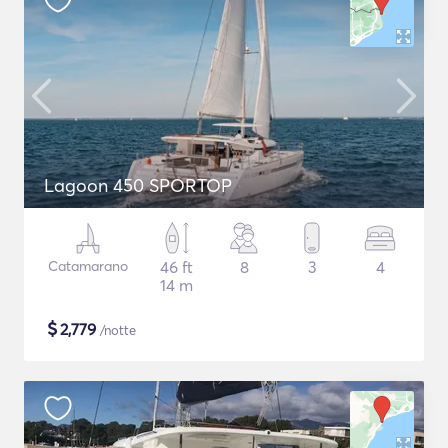
Lagoon 450 SPORTOP
Catamarano
46 ft
8
3
4
14 m
$
2,779
/notte