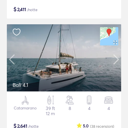
$
2,411
/notte
Bali 4.1
Catamarano
39 ft
8
4
4
12 m
$
2,641
5.0
/notte
(38
recensioni
)