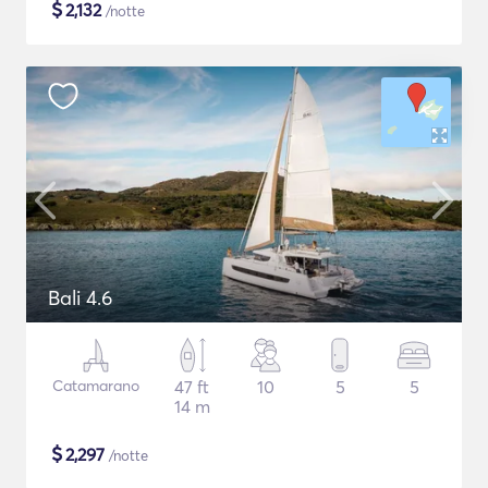
$
2,132
/notte
Bali 4.6
Catamarano
47 ft
10
5
5
14 m
$
2,297
/notte