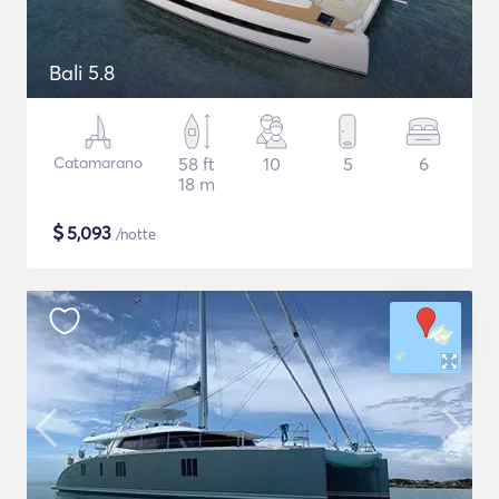
Bali 5.8
Catamarano
58 ft
10
5
6
18 m
$
5,093
/notte