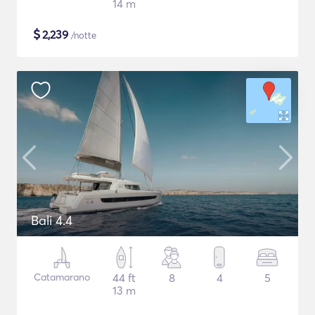
14 m
$
2,239
/notte
Bali 4.4
Catamarano
44 ft
8
4
5
13 m