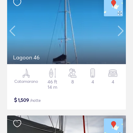
Lagoon 46
Catamarano
46 ft
8
4
4
14 m
$
1,509
/notte