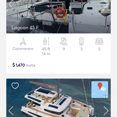
Lagoon 45 F
Catamarano
45 ft
9
5
5
14 m
$
1,470
/notte