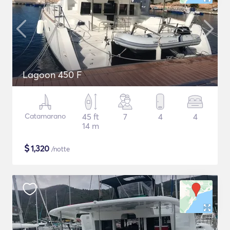
Lagoon 450 F
Catamarano
45 ft
7
4
4
14 m
$
1,320
/notte