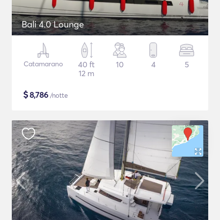
Bali 4.0 Lounge
Catamarano
40 ft
10
4
5
12 m
$
8,786
/notte