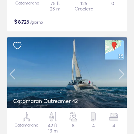
Catamarano
75 ft
125
0
23 m
Crociera
$
8,726
/giorno
Catamaran Outreamer 42
Catamarano
42 ft
8
4
4
13 m