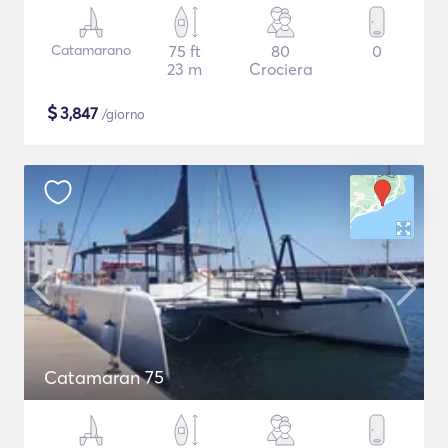
Catamarano
75 ft
80
0
23 m
Crociera
$
3,847
/giorno
Catamaran 75