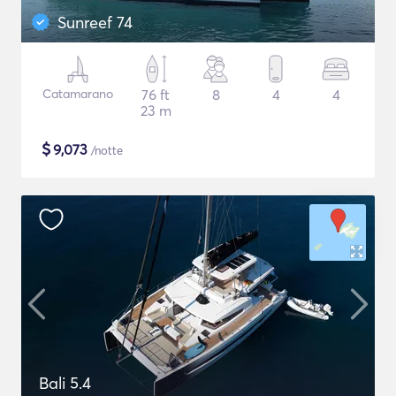
Sunreef 74
Catamarano
76 ft
8
4
4
23 m
$
9,073
/notte
Bali 5.4