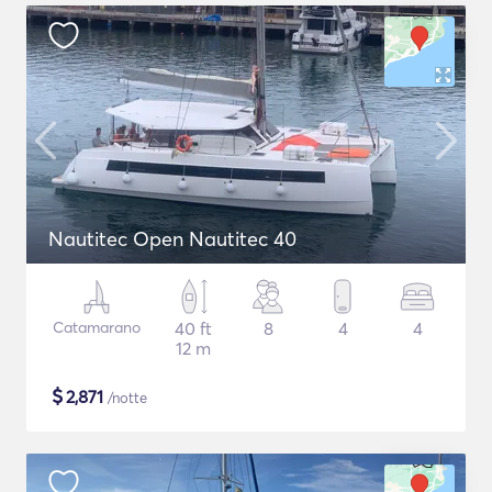
Nautitec Open Nautitec 40
Catamarano
40 ft
8
4
4
12 m
$
2,871
/notte