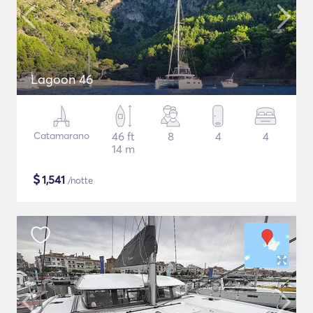
Lagoon 46
Catamarano
46 ft
8
4
4
14 m
$
1,541
/notte