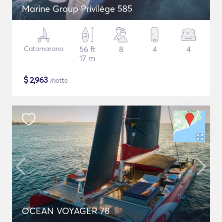
Marine Group Privilège 585
Catamarano
56 ft
8
4
4
17 m
$
2,963
/notte
OCEAN VOYAGER 78