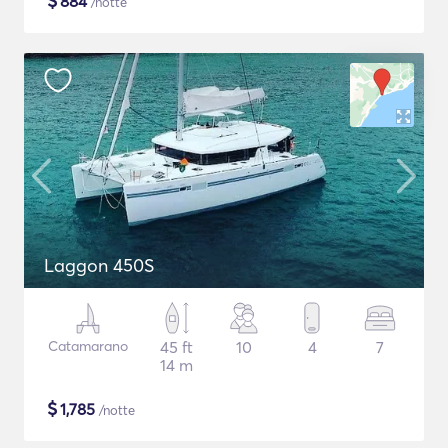
$
884
/notte
Laggon 450S
Catamarano
45 ft
10
4
7
14 m
$
1,785
/notte