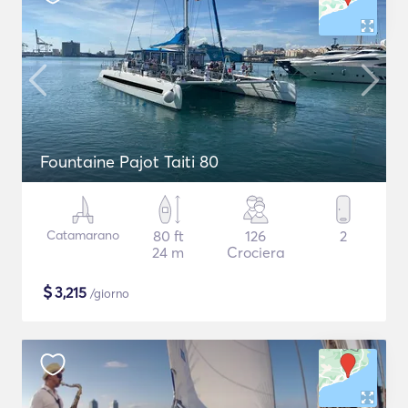
Fountaine Pajot Taiti 80
Catamarano
80 ft
126
2
24 m
Crociera
$
3,215
/giorno