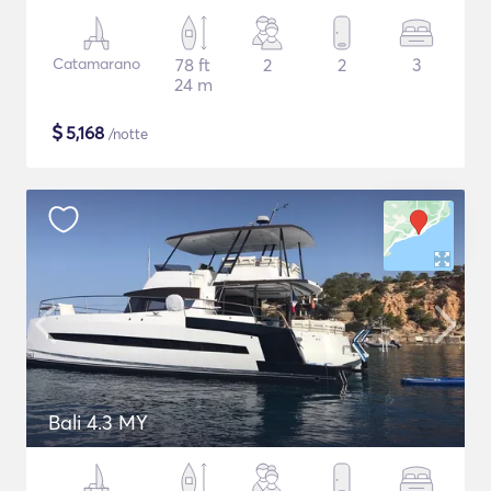
Catamarano
78 ft
2
2
3
24 m
$
5,168
/notte
Bali 4.3 MY