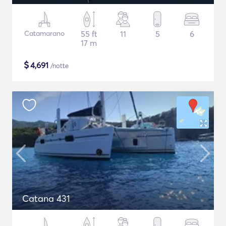
Catamarano
55 ft
11
5
6
17 m
$
4,691
/notte
Catana 431