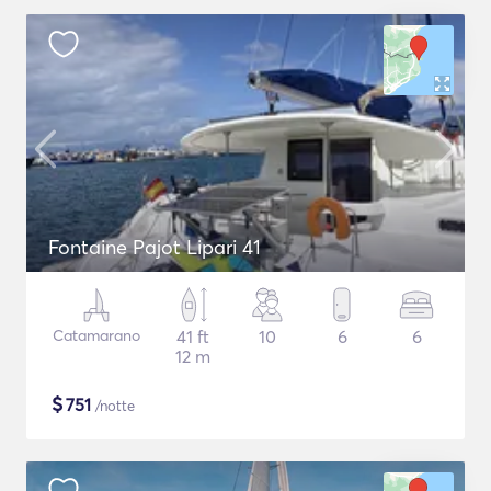
Fontaine Pajot Lipari 41
Catamarano
41 ft
10
6
6
12 m
$
751
/notte