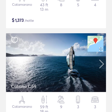
Catamarano
43 ft
8
5
4
13 m
$
1,373
/notte
Catana C59
Catamarano
59 ft
9
3
3
18 m