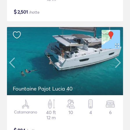
$
2,501
/notte
Fountaine Pajot Lucia 40
Catamarano
40 ft
10
4
6
12 m