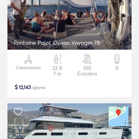
Fontaine Pajot Ocean Voyager 78
Catamarano
23 ft
100
0
7 m
Crociera
$
12,143
/giorno