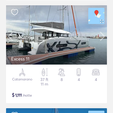
Excess 11
Catamarano
37 ft
8
4
4
11 m
$
1,111
/notte