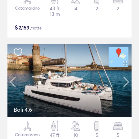
Catamarano
43 ft
4
2
2
13 m
$
2,159
/notte
Bali 4.6
Catamarano
47 ft
10
5
5