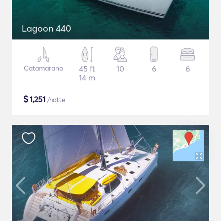
Lagoon 440
Catamarano
45 ft
10
6
6
14 m
$
1,251
/notte