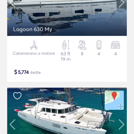
Lagoon 630 My
Catamarano a motore
63 ft
8
4
4
19 m
$
5,774
/notte