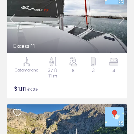
Excess 11
Catamarano
37 ft
8
3
4
11 m
$
1,111
/notte