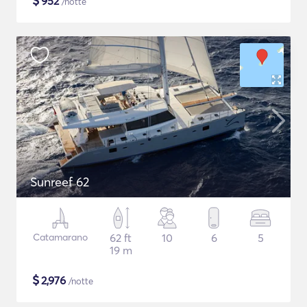
$
952
/notte
Sunreef 62
Catamarano
62 ft
10
6
5
19 m
$
2,976
/notte