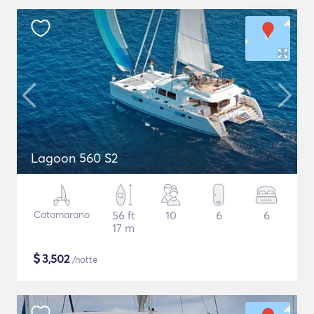
Lagoon 560 S2
Catamarano
56 ft
10
6
6
17 m
$
3,502
/notte