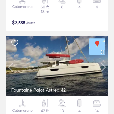
Catamarano
60 ft
8
4
4
18 m
$
3,535
/notte
Fountaine Pajot Astrea 42
Catamarano
42 ft
10
4
14