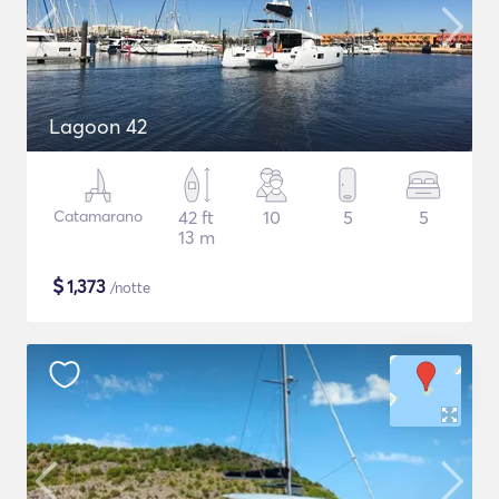
Lagoon 42
Catamarano
42 ft
10
5
5
13 m
$
1,373
/notte