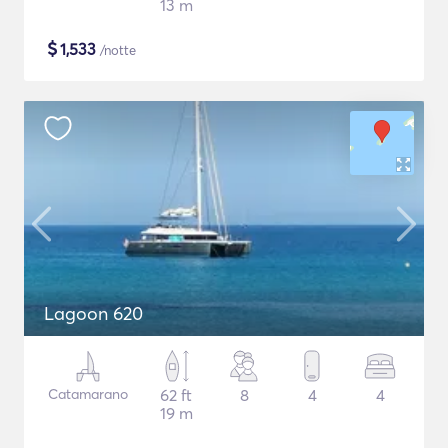
13 m
$
1,533
/notte
Lagoon 620
Catamarano
62 ft
8
4
4
19 m