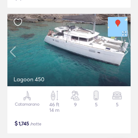
Lagoon 450
Catamarano
46 ft
9
5
5
14 m
$
1,745
/notte