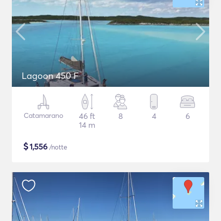
Lagoon 450 F
Catamarano
46 ft
8
4
6
14 m
$
1,556
/notte