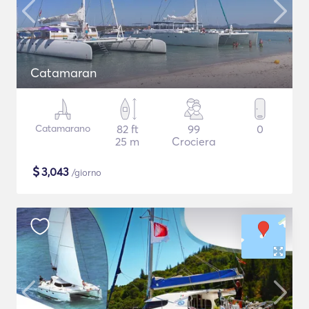
Catamaran
Catamarano
82 ft
99
0
25 m
Crociera
$
3,043
/giorno