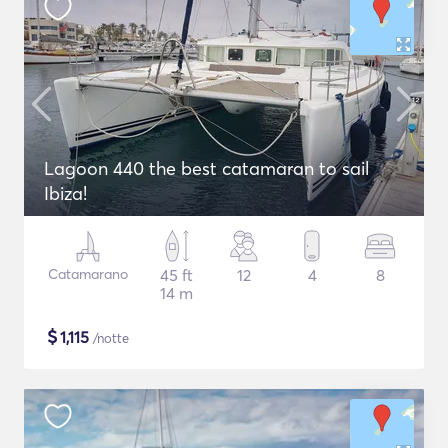
Lagoon 440 the best catamaran to sail
Ibiza!
Catamarano
45 ft
12
4
8
14 m
$
1,115
/notte