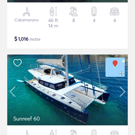
Catamarano
46 ft
8
4
4
14 m
$
1,016
/notte
Sunreef 60