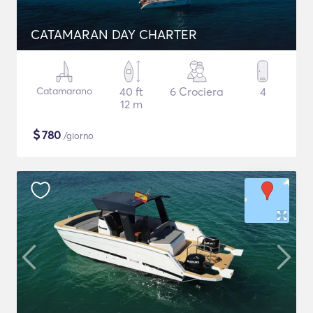
CATAMARAN DAY CHARTER
Catamarano
40 ft
6 Crociera
4
12 m
$
780
/giorno