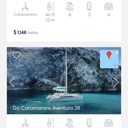
Catamarano
40 ft
8
3
4
12 m
$
1,148
/notte
Go Catamarans Aventura 28