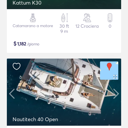
Kattum K30
Catamarano a motore
30 ft
12 Crociera
0
9 m
$
1,182
/giorno
Nautitech 40 Open