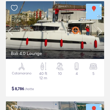
Bali 4.0 Lounge
Catamarano
40 ft
10
4
5
12 m
$
8,786
/notte