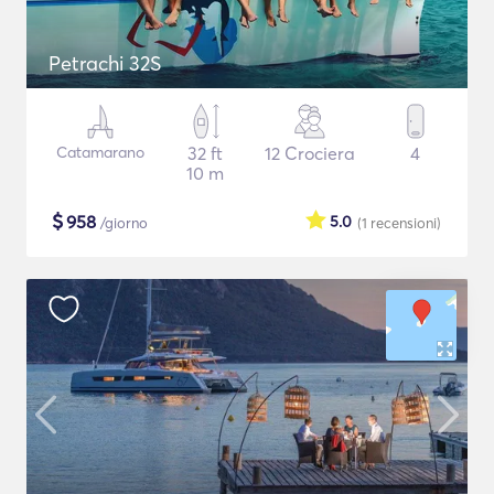
Petrachi 32S
Catamarano
32 ft
12 Crociera
4
10 m
$
958
5.0
/giorno
(1
recensioni
)