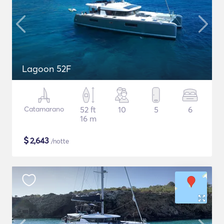
Lagoon 52F
Catamarano
52 ft
10
5
6
16 m
$
2,643
/notte