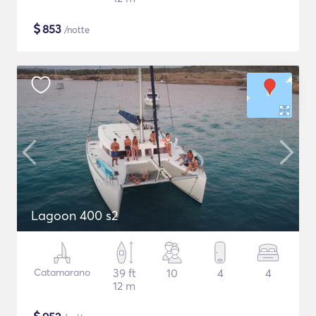
$
853
/notte
Lagoon 400 s2
Catamarano
39 ft
10
4
4
12 m