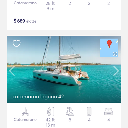
Catamarano
28 ft
2
2
2
9 m
$
689
/notte
catamaran lagoon 42
Catamarano
42 ft
8
4
4
13 m