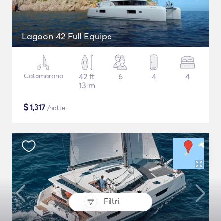
Lagoon 42 Full Equipe
Catamarano
42 ft
6
4
4
13 m
$
1,317
/notte
Filtri