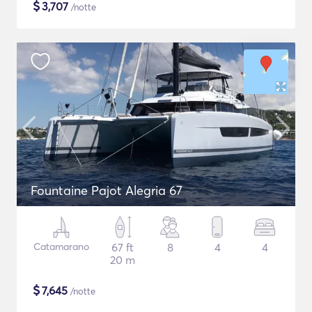
$
3,707
/notte
Fountaine Pajot Alegria 67
Catamarano
67 ft
8
4
4
20 m
$
7,645
/notte