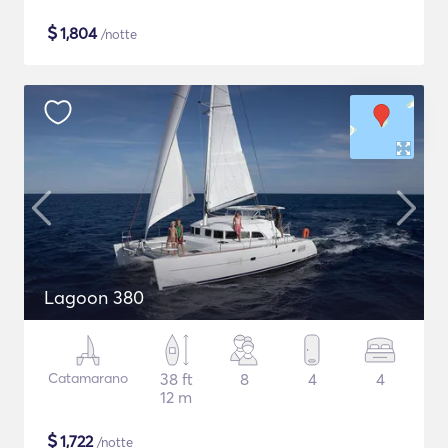
$
1,804
/notte
Lagoon 380
Catamarano
38 ft
8
4
4
12 m
$
1,722
/notte