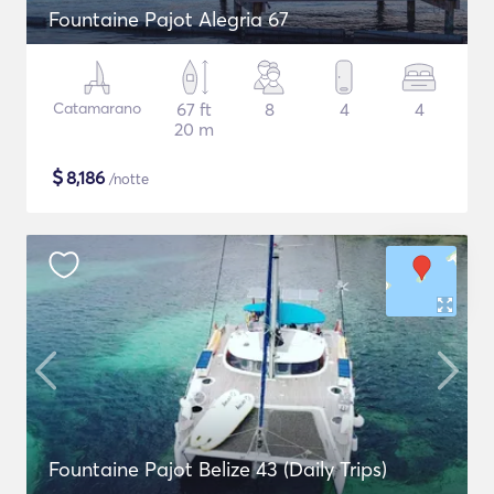
Fountaine Pajot Alegria 67
Catamarano
67 ft
8
4
4
20 m
$
8,186
/notte
Fountaine Pajot Belize 43 (Daily Trips)