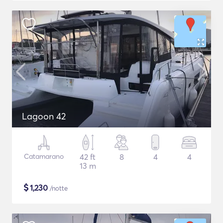
Lagoon 42
Catamarano
42 ft
8
4
4
13 m
$
1,230
/notte