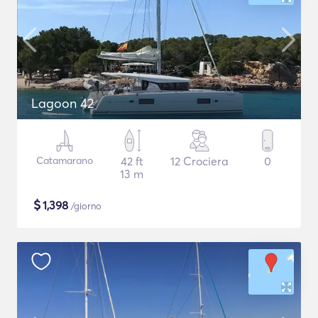
Lagoon 42
Catamarano
42 ft
12 Crociera
0
13 m
$
1,398
/giorno