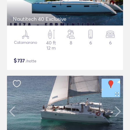
Nautitech 40 Exclusive
Catamarano
40 ft
8
6
6
12 m
$
737
/notte