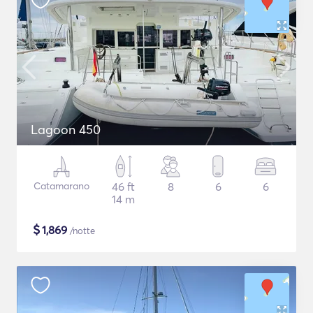
Lagoon 450
Catamarano
46 ft
8
6
6
14 m
$
1,869
/notte