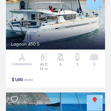
Lagoon 450 S
Catamarano
46 ft
6
3
3
14 m
$
1,610
/notte