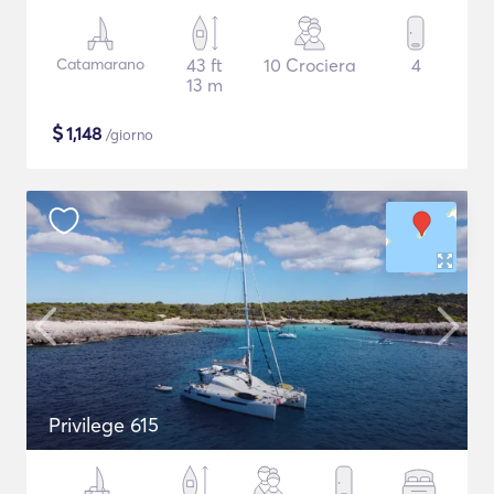
Catamarano
43 ft
10 Crociera
4
13 m
$
1,148
/giorno
Privilege 615