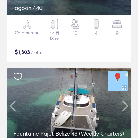
lagoon 440
Catamarano
44 ft
10
4
9
13 m
$
1,303
/notte
Fountaine Pajot Belize 43 (Weekly Charters)