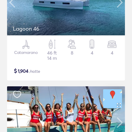
Lagoon 46
Catamarano
46 ft
8
4
4
14 m
$
1,904
/notte