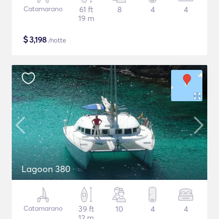
Catamarano
61 ft
8
4
4
19 m
$
3,198
/notte
Lagoon 380
Catamarano
39 ft
10
4
4
12 m