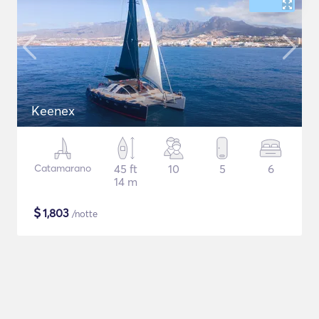
Keenex
Catamarano
45 ft
10
5
6
14 m
$
1,803
/notte