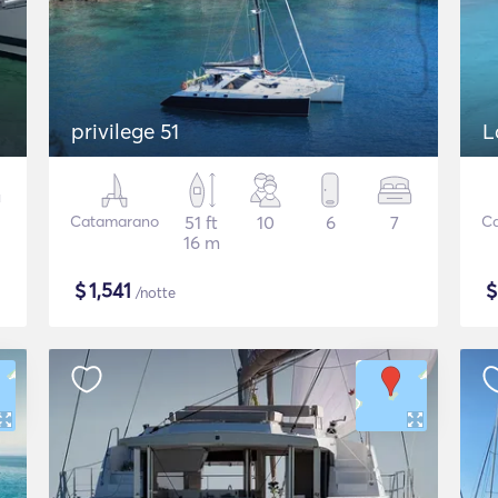
privilege 51
L
Catamarano
51 ft
10
6
7
C
16 m
$
1,541
/notte