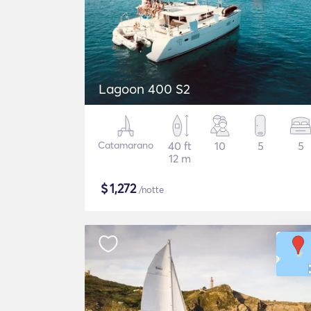
Lagoon 400 S2
Catamarano
40 ft
10
5
5
12 m
$
1,272
/notte