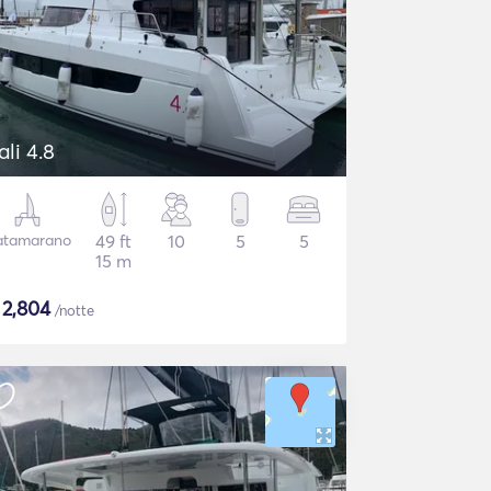
ali 4.8
atamarano
49 ft
10
5
5
15 m
$
2,804
/notte