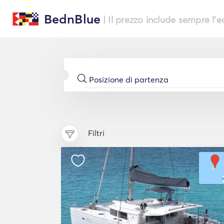
BednBlue
| Il prezzo include sempre l'
Filtri