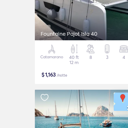
Fountaine Pajot Isla 40
Catamarano
40 ft
8
3
4
12 m
$
1,163
/notte