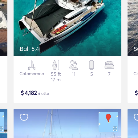
Bali 5.4
S
Catamarano
55 ft
11
5
7
C
17 m
$
4,182
/notte