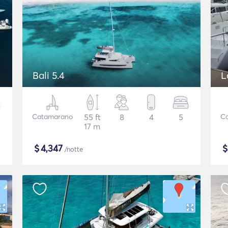
Bali 5.4
L
Catamarano
55 ft
8
4
5
C
17 m
$
4,347
/notte