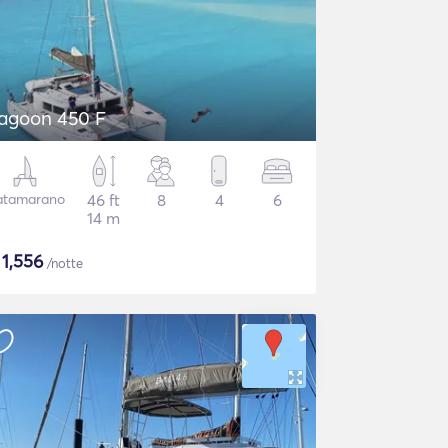
agoon 450 F
atamarano
46 ft
8
4
6
14 m
$
1,556
/notte