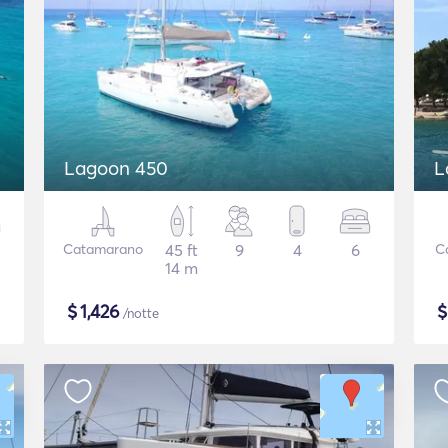
Lagoon 450
L
Catamarano
45 ft
9
4
6
C
14 m
$
1,426
/notte