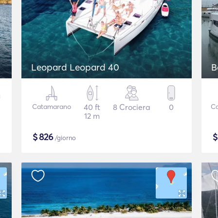
Leopard Leopard 40
B
Catamarano
40 ft
8 Crociera
0
C
12 m
$
826
/giorno