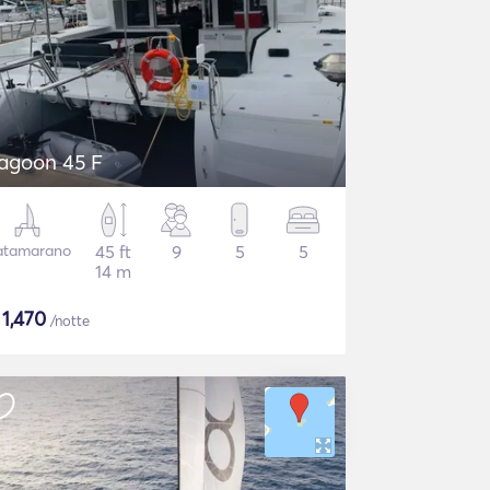
agoon 45 F
atamarano
45 ft
9
5
5
14 m
$
1,470
/notte