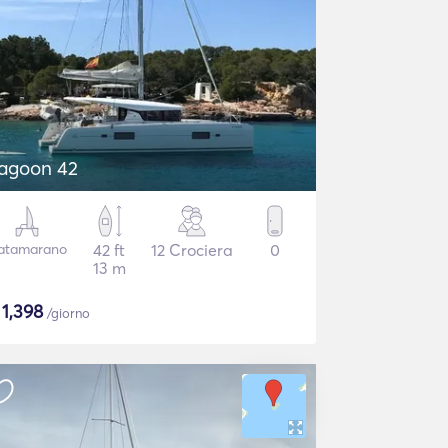
agoon 42
atamarano
42 ft
12 Crociera
0
13 m
$
1,398
/giorno