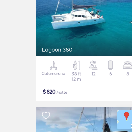
Lagoon 380
Catamarano
38 ft
12
6
8
12 m
$
820
/notte