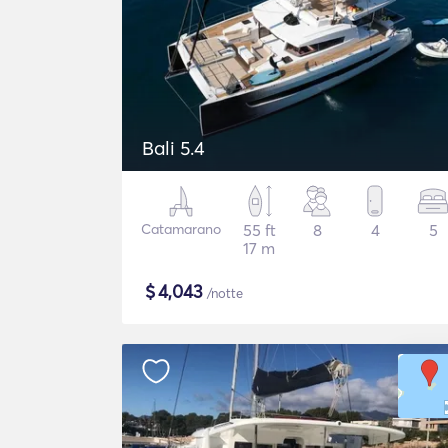
Bali 5.4
Catamarano
55 ft
8
4
5
17 m
$
4,043
/notte