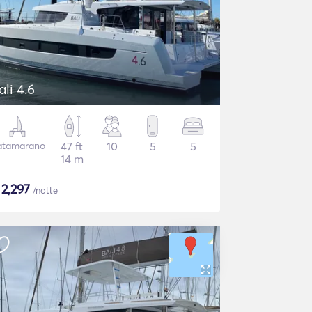
ali 4.6
atamarano
47 ft
10
5
5
14 m
$
2,297
/notte