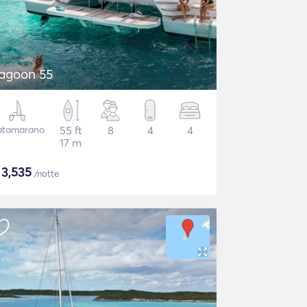
agoon 55
atamarano
55 ft
8
4
4
17 m
$
3,535
/notte