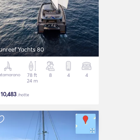
unreef Yachts 80
atamarano
78 ft
8
4
4
24 m
$
10,483
/notte