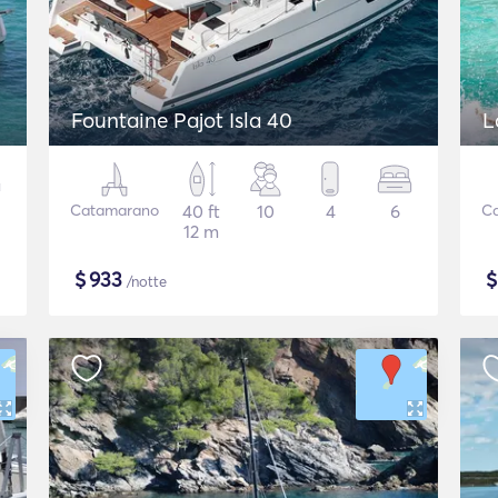
Fountaine Pajot Isla 40
L
Catamarano
40 ft
10
4
6
C
12 m
$
933
/notte