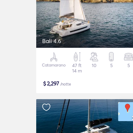
Bali 4.6
Catamarano
47 ft
10
5
5
14 m
$
2,297
/notte