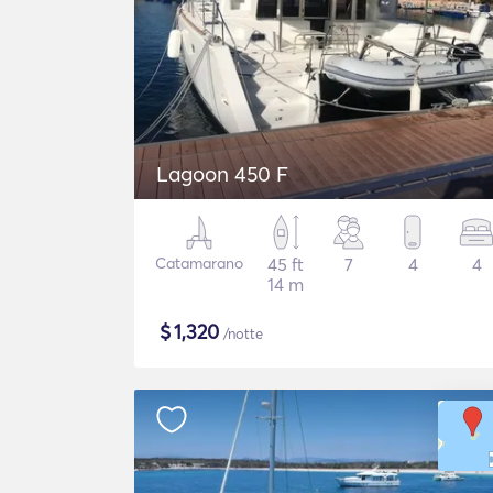
Lagoon 450 F
Catamarano
45 ft
7
4
4
14 m
$
1,320
/notte