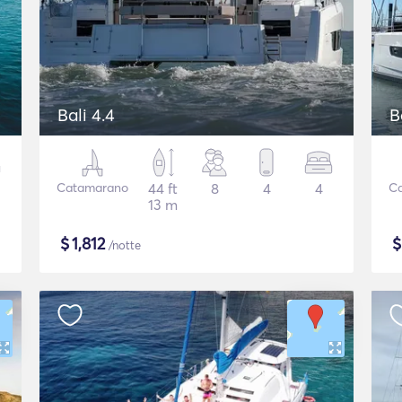
Bali 4.4
B
Catamarano
44 ft
8
4
4
C
13 m
$
1,812
/notte