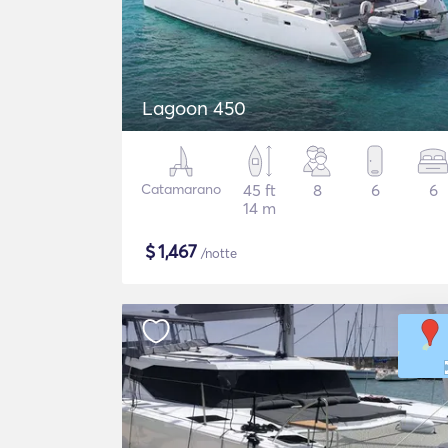
Lagoon 450
Catamarano
45 ft
8
6
6
14 m
$
1,467
/notte