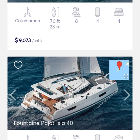
Catamarano
76 ft
8
4
4
23 m
$
9,073
/notte
Fountaine Pajot Isla 40