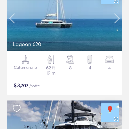
Lagoon 620
Catamarano
62 ft
8
4
4
19 m
$
3,707
/notte