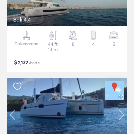
Bali 4.4
Catamarano
44 ft
8
4
5
13 m
$
2,132
/notte