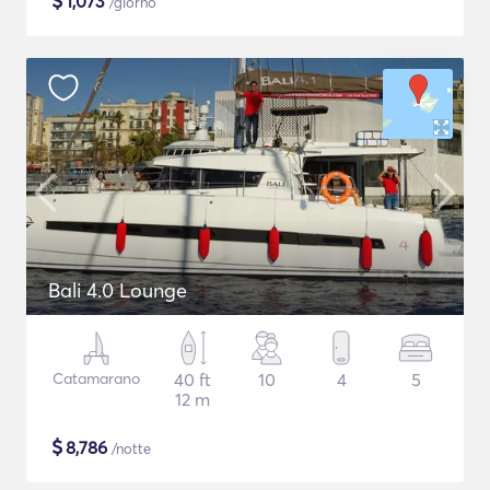
$
1,073
/giorno
Bali 4.0 Lounge
Catamarano
40 ft
10
4
5
12 m
$
8,786
/notte