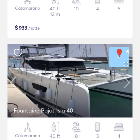
Catamarano
40 ft
10
4
6
12 m
$
933
/notte
Fountaine Pajot Isla 40
Catamarano
40 ft
8
3
4