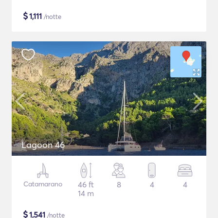
$
1,111
/notte
Lagoon 46
Catamarano
46 ft
8
4
4
14 m
$
1,541
/notte