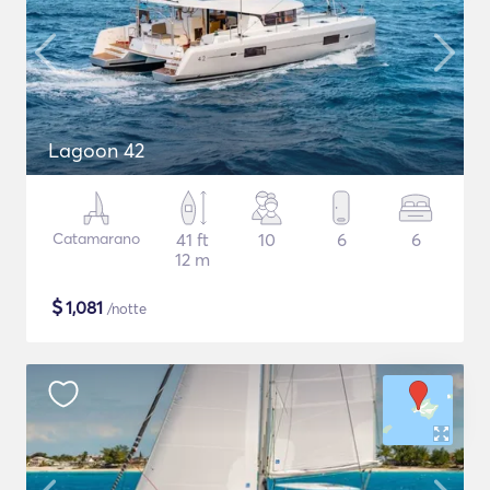
Lagoon 42
Catamarano
41 ft
10
6
6
12 m
$
1,081
/notte