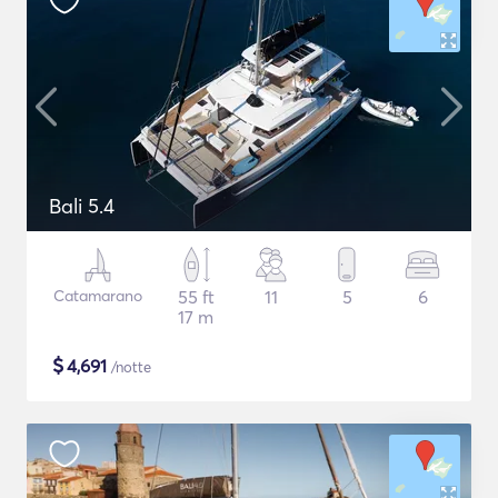
Bali 5.4
Catamarano
55 ft
11
5
6
17 m
$
4,691
/notte