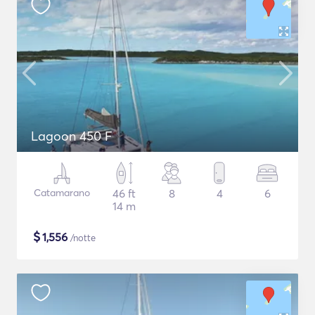
Lagoon 450 F
Catamarano
46 ft
8
4
6
14 m
$
1,556
/notte