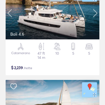
Bali 4.6
Catamarano
47 ft
10
5
5
14 m
$
2,239
/notte