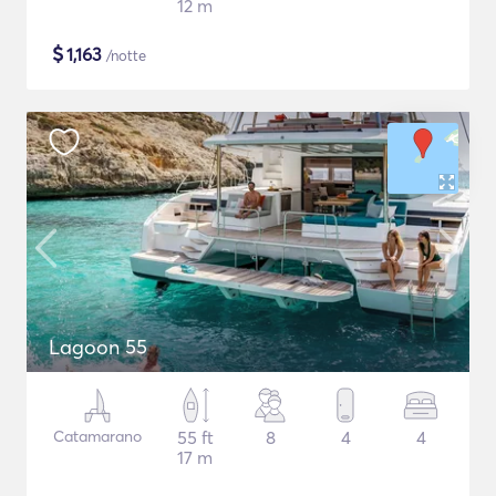
12 m
$
1,163
/notte
Lagoon 55
Catamarano
55 ft
8
4
4
17 m