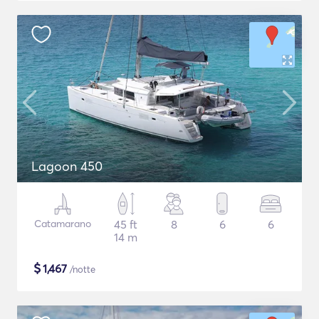
Lagoon 450
Catamarano
45 ft
8
6
6
14 m
$
1,467
/notte