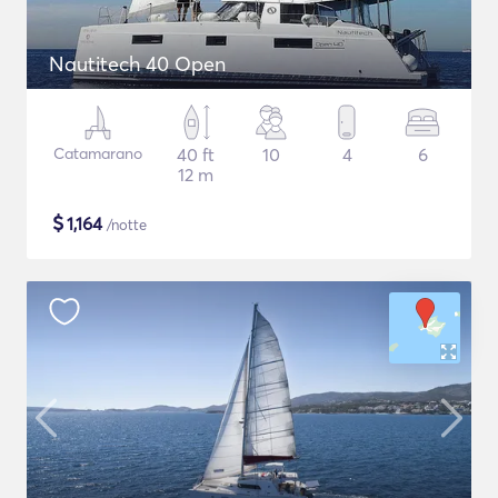
Nautitech 40 Open
Catamarano
40 ft
10
4
6
12 m
$
1,164
/notte