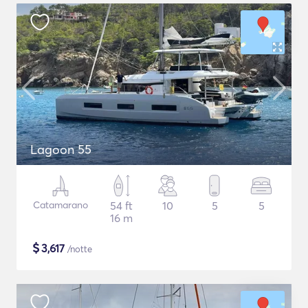
Lagoon 55
Catamarano
54 ft
10
5
5
16 m
$
3,617
/notte