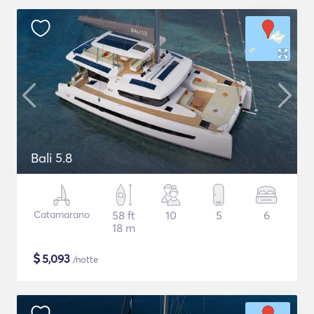
Bali 5.8
Catamarano
58 ft
10
5
6
18 m
$
5,093
/notte