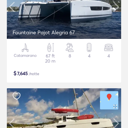
Fountaine Pajot Alegria 67
Catamarano
67 ft
8
4
4
20 m
$
7,645
/notte