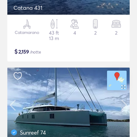
Catana 431
Catamarano
43 ft
4
2
2
13 m
$
2,159
/notte
Sunreef 74