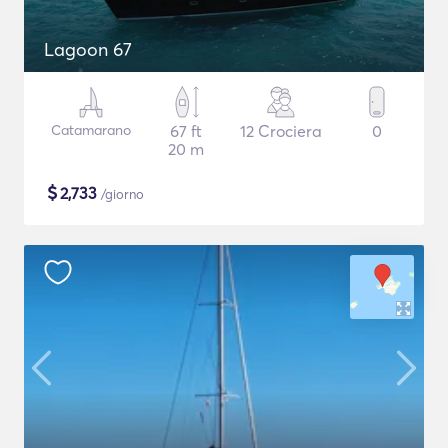
Lagoon 67
Catamarano
67 ft
12 Crociera
0
20 m
$
2,733
/giorno