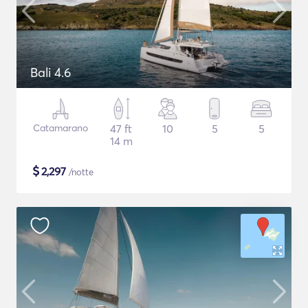
Bali 4.6
Catamarano
47 ft
10
5
5
14 m
$
2,297
/notte