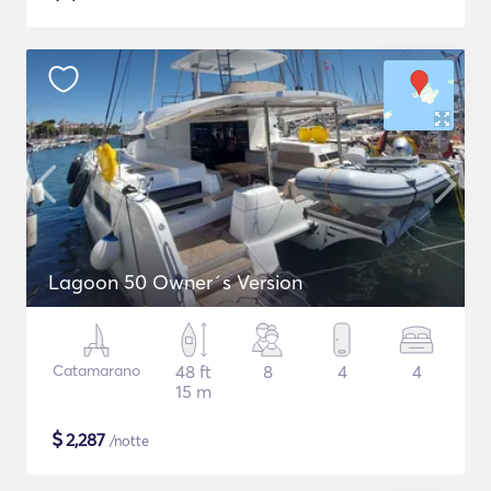
Lagoon 50 Owner´s Version
Catamarano
48 ft
8
4
4
15 m
$
2,287
/notte