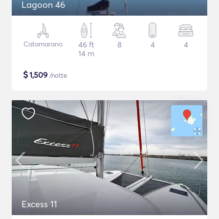
Lagoon 46
Catamarano
46 ft
8
4
4
14 m
$
1,509
/notte
Excess 11