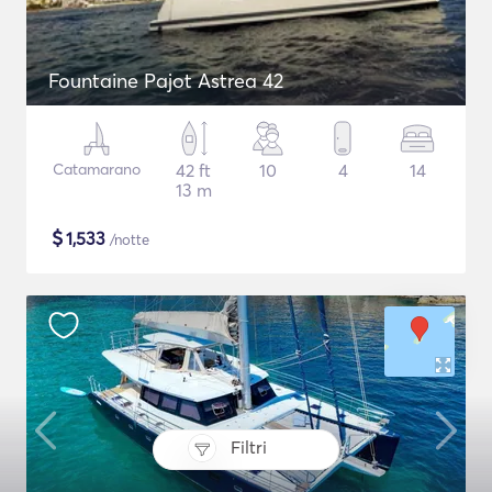
Fountaine Pajot Astrea 42
Catamarano
42 ft
10
4
14
13 m
$
1,533
/notte
Filtri