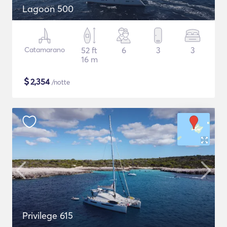
Lagoon 500
Catamarano
52 ft
6
3
3
16 m
$
2,354
/notte
Privilege 615