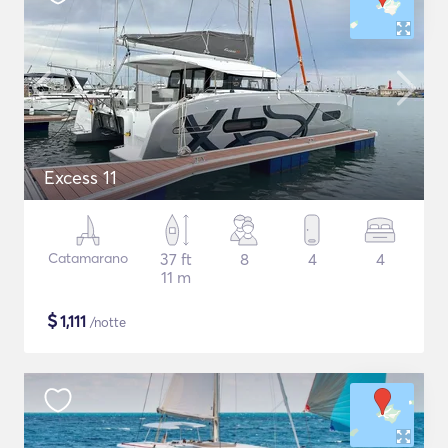
Excess 11
Catamarano
37 ft
8
4
4
11 m
$
1,111
/notte