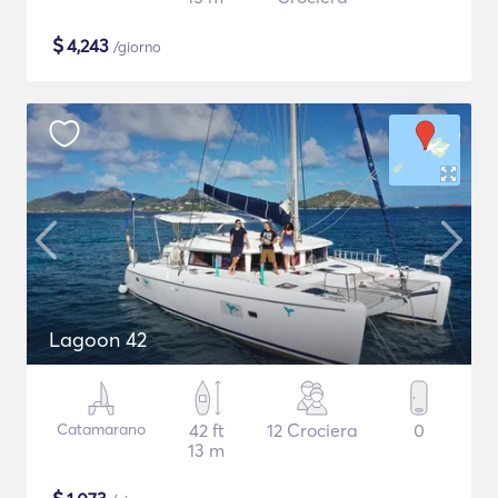
$
4,243
/giorno
Lagoon 42
Catamarano
42 ft
12 Crociera
0
13 m