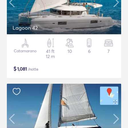
Lagoon 42
Catamarano
41 ft
10
6
7
12 m
$
1,081
/notte