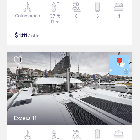
Catamarano
37 ft
8
3
4
11 m
$
1,111
/notte
Excess 11