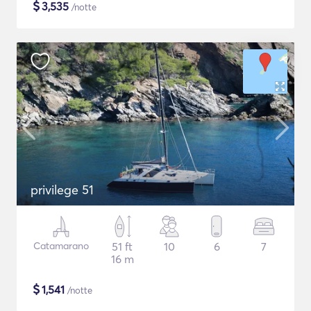
$
3,535
/notte
privilege 51
Catamarano
51 ft
10
6
7
16 m
$
1,541
/notte