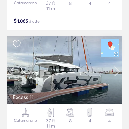
Catamarano
37 ft
8
4
4
11 m
$
1,065
/notte
Excess 11
Catamarano
37 ft
8
4
4
11 m