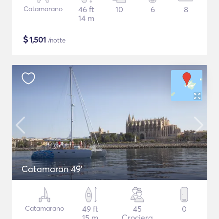
Catamarano
46 ft
10
6
8
14 m
$
1,501
/notte
Catamaran 49'
Catamarano
49 ft
45
0
15 m
Crociera