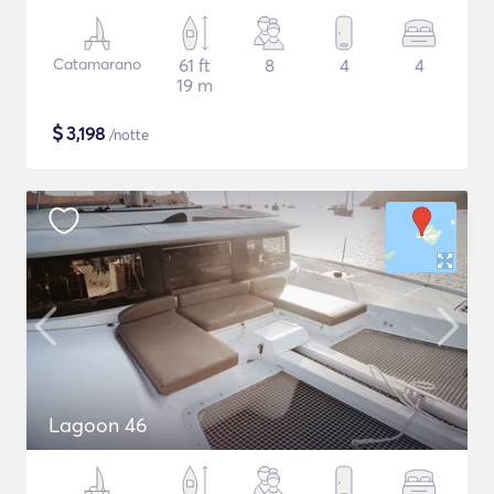
Catamarano
61 ft
8
4
4
19 m
$
3,198
/notte
Lagoon 46