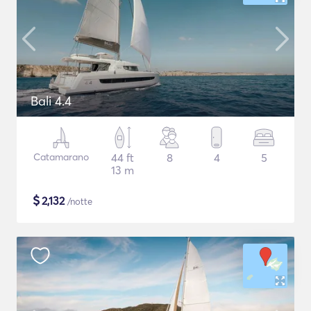
Bali 4.4
Catamarano
44 ft
8
4
5
13 m
$
2,132
/notte