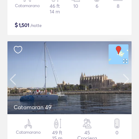
Catamarano
46 ft
10
6
8
14 m
$
1,501
/notte
Catamaran 49'
Catamarano
49 ft
45
0
15 m
Crociera