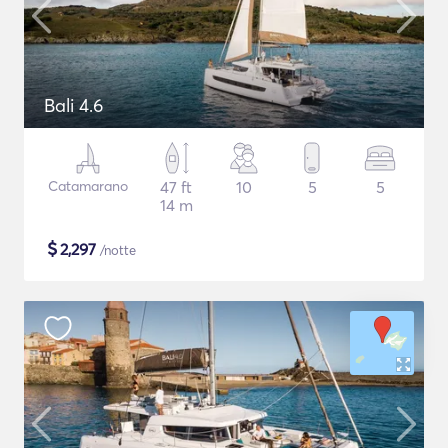
Bali 4.6
Catamarano
47 ft
10
5
5
14 m
$
2,297
/notte