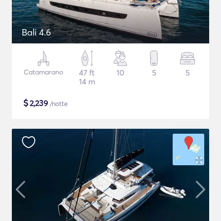
Bali 4.6
Catamarano
47 ft
10
5
5
14 m
$
2,239
/notte