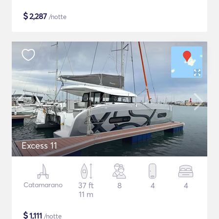
$
2,287
/notte
Excess 11
Catamarano
37 ft
8
4
4
11 m
$
1,111
/notte