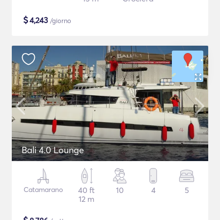
$
4,243
/giorno
Bali 4.0 Lounge
Catamarano
40 ft
10
4
5
12 m