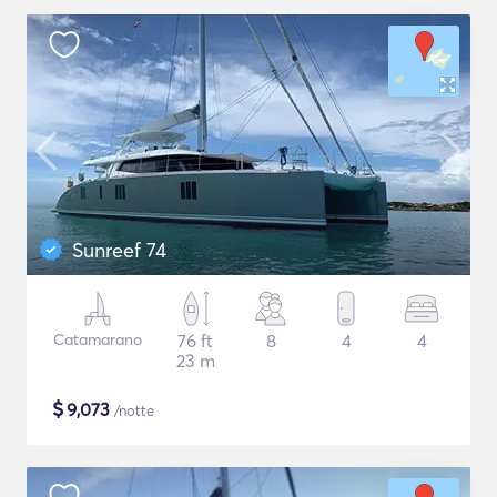
Sunreef 74
Catamarano
76 ft
8
4
4
23 m
$
9,073
/notte