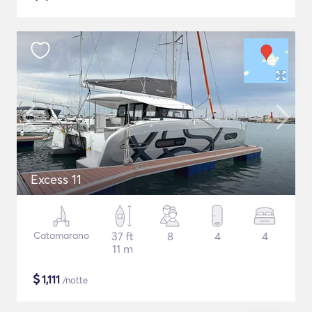
Excess 11
Catamarano
37 ft
8
4
4
11 m
$
1,111
/notte