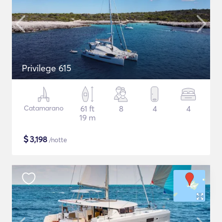
Privilege 615
Catamarano
61 ft
8
4
4
19 m
$
3,198
/notte