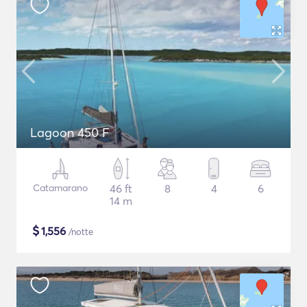
Lagoon 450 F
Catamarano
46 ft
8
4
6
14 m
$
1,556
/notte