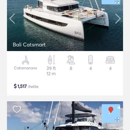
Bali Catsmart
Catamarano
39 ft
8
4
4
12 m
$
1,517
/notte