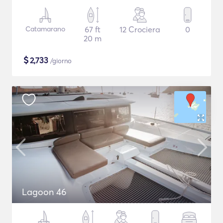
Catamarano
67 ft
12 Crociera
0
20 m
$
2,733
/giorno
Lagoon 46