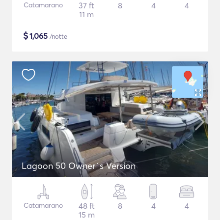
Catamarano
37 ft
8
4
4
11 m
$
1,065
/notte
Lagoon 50 Owner´s Version
Catamarano
48 ft
8
4
4
15 m