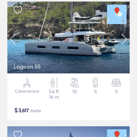
Lagoon 55
Catamarano
54 ft
10
5
5
16 m
$
3,617
/notte