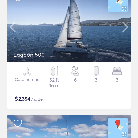
Lagoon 500
Catamarano
52 ft
6
3
3
16 m
$
2,354
/notte