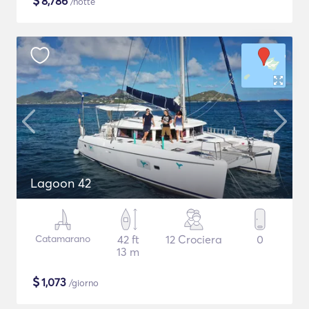
$
8,786
/notte
Lagoon 42
Catamarano
42 ft
12 Crociera
0
13 m
$
1,073
/giorno