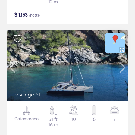
12 m
$
1,163
/notte
privilege 51
Catamarano
51 ft
10
6
7
16 m