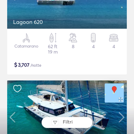
Lagoon 620
Catamarano
62 ft
8
4
4
19 m
$
3,707
/notte
Filtri