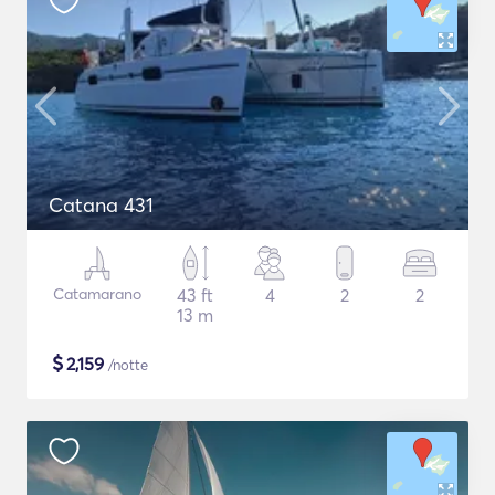
Catana 431
Catamarano
43 ft
4
2
2
13 m
$
2,159
/notte