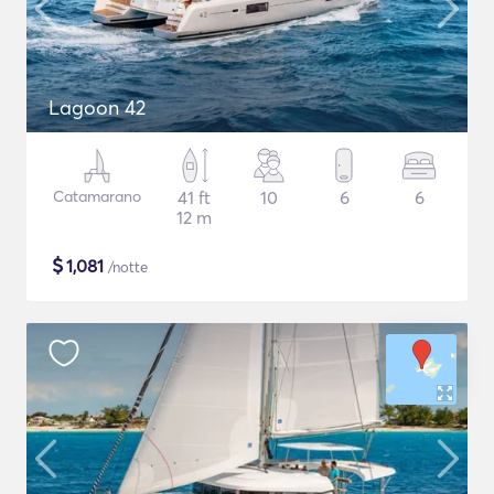
Lagoon 42
Catamarano
41 ft
10
6
6
12 m
$
1,081
/notte