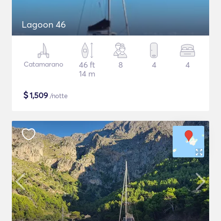
Lagoon 46
Catamarano
46 ft
8
4
4
14 m
$
1,509
/notte