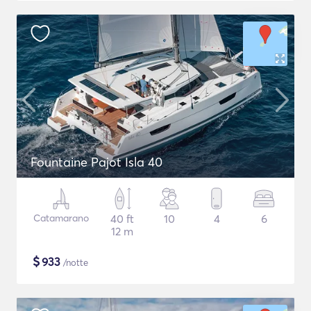
Fountaine Pajot Isla 40
Catamarano
40 ft
10
4
6
12 m
$
933
/notte