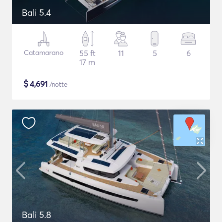
Bali 5.4
Catamarano
55 ft
11
5
6
17 m
$
4,691
/notte
Bali 5.8