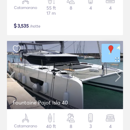
Catamarano
55 ft
8
4
4
17 m
$
3,535
/notte
Fountaine Pajot Isla 40
Catamarano
40 ft
8
3
4