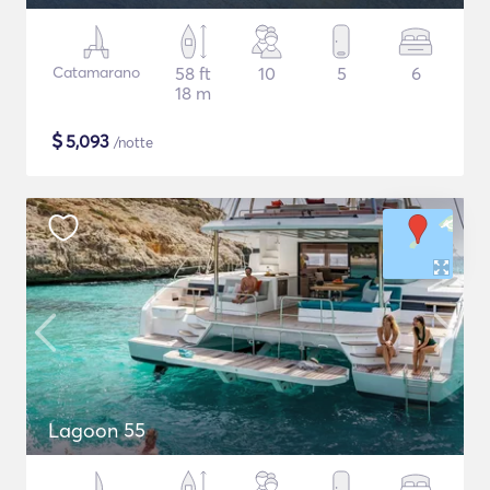
Catamarano
58 ft
10
5
6
18 m
$
5,093
/notte
Lagoon 55