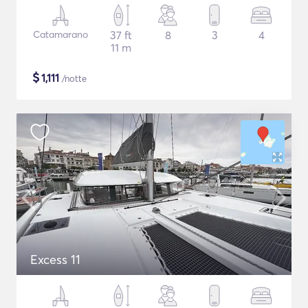
Catamarano
37 ft
8
3
4
11 m
$
1,111
/notte
Excess 11