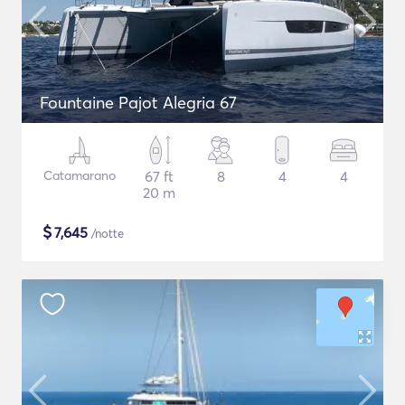
Fountaine Pajot Alegria 67
Catamarano
67 ft
8
4
4
20 m
$
7,645
/notte