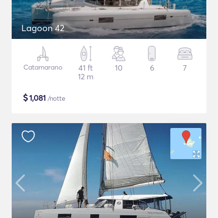
Lagoon 42
Catamarano
41 ft
10
6
7
12 m
$
1,081
/notte