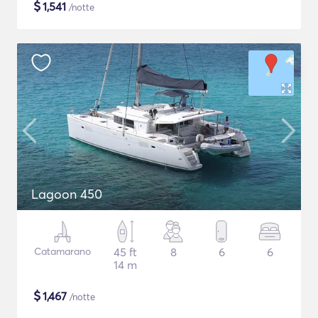
$
1,541
/notte
Lagoon 450
Catamarano
45 ft
8
6
6
14 m
$
1,467
/notte