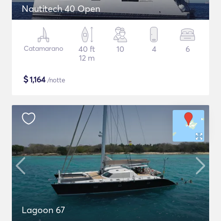
Nautitech 40 Open
Catamarano
40 ft
10
4
6
12 m
$
1,164
/notte
Lagoon 67