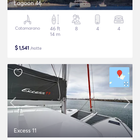
Lagoon 46
Catamarano
46 ft
8
4
4
14 m
$
1,541
/notte
Excess 11