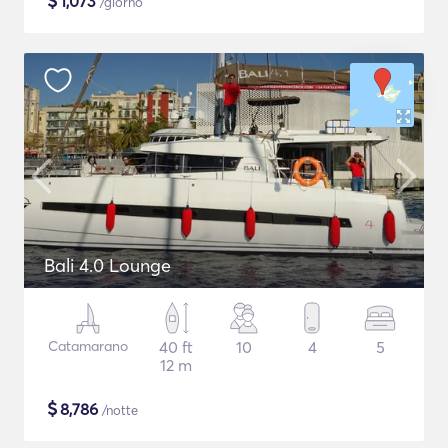
$
1,073
/giorno
Bali 4.0 Lounge
Catamarano
40 ft
10
4
5
12 m
$
8,786
/notte