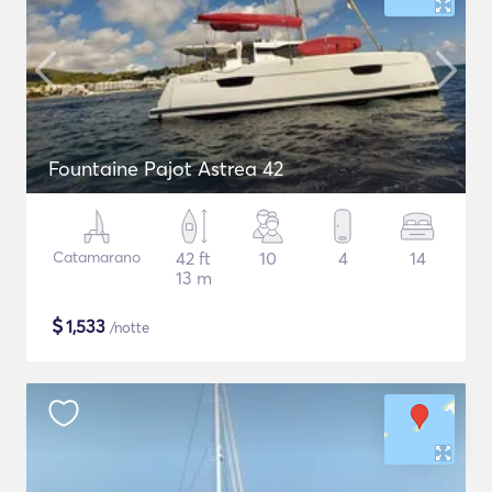
Fountaine Pajot Astrea 42
Catamarano
42 ft
10
4
14
13 m
$
1,533
/notte