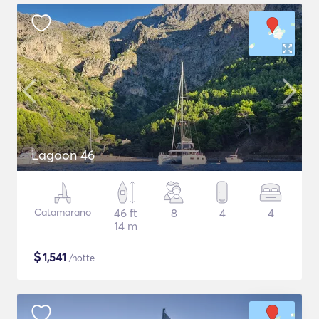
Lagoon 46
Catamarano
46 ft
8
4
4
14 m
$
1,541
/notte