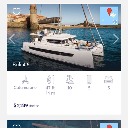
Bali 4.6
Catamarano
47 ft
10
5
5
14 m
$
2,239
/notte