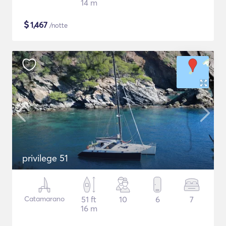
14 m
$
1,467
/notte
privilege 51
Catamarano
51 ft
10
6
7
16 m