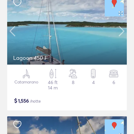
Lagoon 450 F
Catamarano
46 ft
8
4
6
14 m
$
1,556
/notte