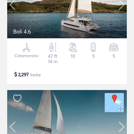
Bali 4.6
Catamarano
47 ft
10
5
5
14 m
$
2,297
/notte