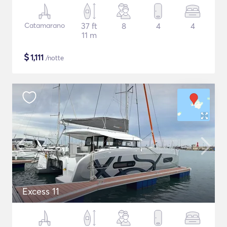
Catamarano
37 ft
8
4
4
11 m
$
1,111
/notte
Excess 11