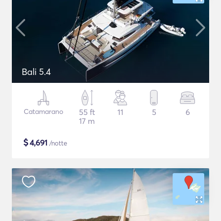
Bali 5.4
Catamarano
55 ft
11
5
6
17 m
$
4,691
/notte