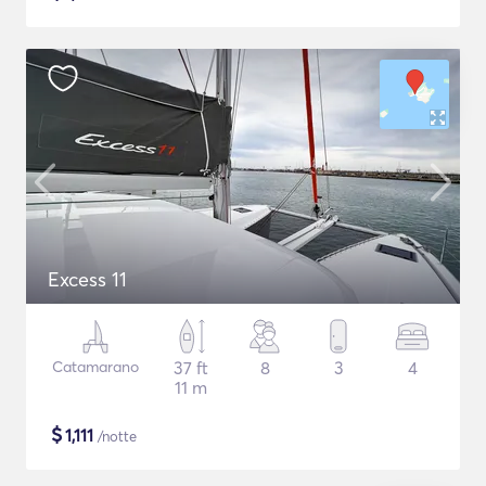
Excess 11
Catamarano
37 ft
8
3
4
11 m
$
1,111
/notte