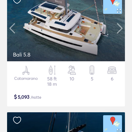
Bali 5.8
Catamarano
58 ft
10
5
6
18 m
$
5,093
/notte