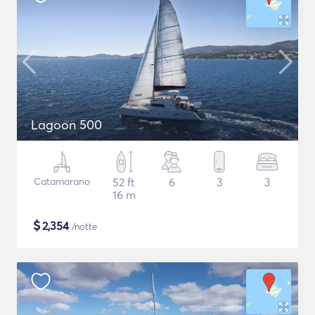
Lagoon 500
Catamarano
52 ft
6
3
3
16 m
$
2,354
/notte