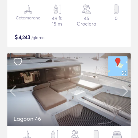
Catamarano
49 ft
45
0
15 m
Crociera
$
4,243
/giorno
Lagoon 46