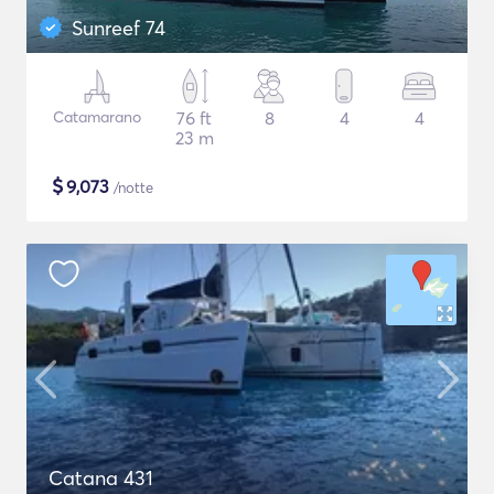
Sunreef 74
Catamarano
76 ft
8
4
4
23 m
$
9,073
/notte
Catana 431