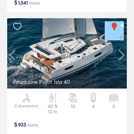
$
1,541
/notte
Fountaine Pajot Isla 40
Catamarano
40 ft
10
4
6
12 m
$
933
/notte