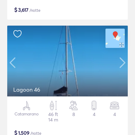
$
3,617
/notte
Lagoon 46
Catamarano
46 ft
8
4
4
14 m
$
1,509
/notte