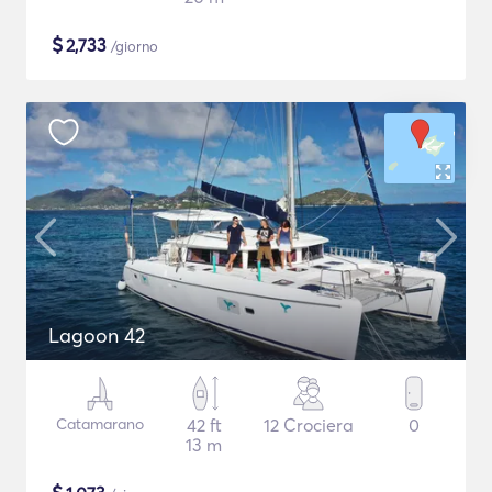
$
2,733
/giorno
Lagoon 42
Catamarano
42 ft
12 Crociera
0
13 m