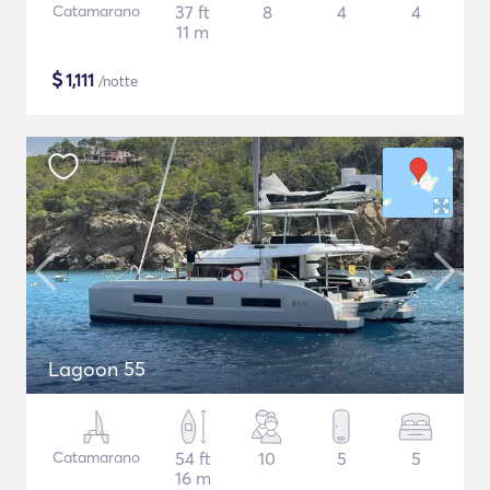
Catamarano
37 ft
8
4
4
11 m
$
1,111
/notte
Lagoon 55
Catamarano
54 ft
10
5
5
16 m