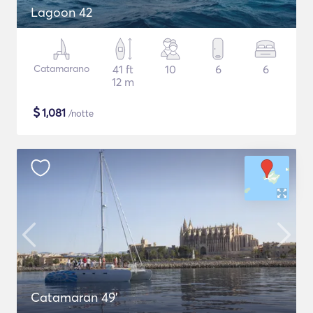
Lagoon 42
Catamarano
41 ft
10
6
6
12 m
$
1,081
/notte
Catamaran 49'