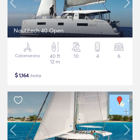
Nautitech 40 Open
Catamarano
40 ft
10
4
6
12 m
$
1,164
/notte