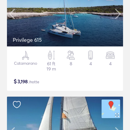
Privilege 615
Catamarano
61 ft
8
4
4
19 m
$
3,198
/notte