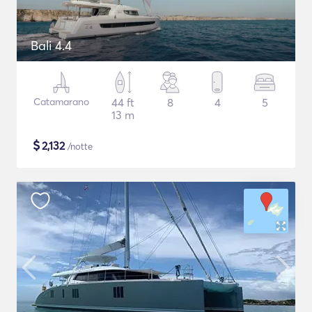
Bali 4.4
Catamarano
44 ft
8
4
5
13 m
$
2,132
/notte