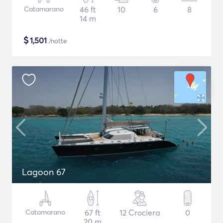
Catamarano
46 ft
10
6
8
14 m
$
1,501
/notte
Lagoon 67
Catamarano
67 ft
12 Crociera
0
20 m