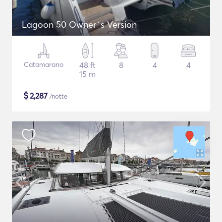
Lagoon 50 Owner´s Version
Catamarano
48 ft
8
4
4
15 m
$
2,287
/notte