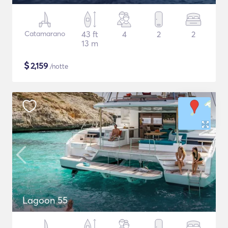
Catamarano
43 ft
4
2
2
13 m
$
2,159
/notte
Lagoon 55