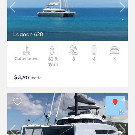
Lagoon 620
Catamarano
62 ft
8
4
4
19 m
$
3,707
/notte