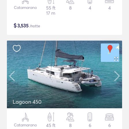
Catamarano
55 ft
8
4
4
17 m
$
3,535
/notte
Lagoon 450
Catamarano
45 ft
8
6
6