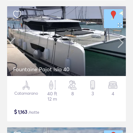
Fountaine Pajot Isla 40
Catamarano
40 ft
8
3
4
12 m
$
1,163
/notte