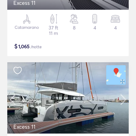
Excess 11
Catamarano
37 ft
8
4
4
11 m
$
1,065
/notte
Excess 11