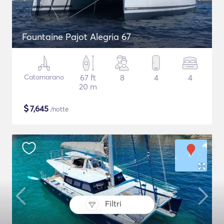
Fountaine Pajot Alegria 67
Catamarano
67 ft
8
4
4
20 m
$
7,645
/notte
Filtri