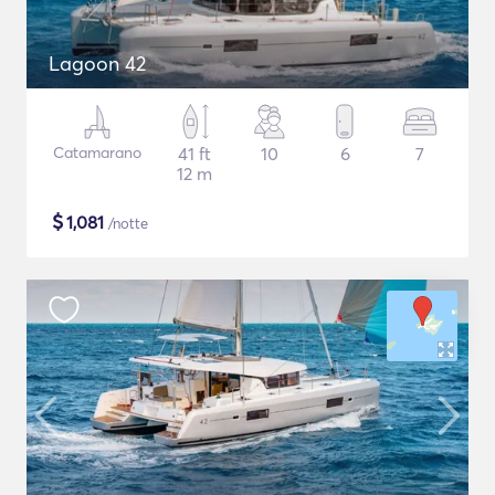
Lagoon 42
Catamarano
41 ft
10
6
7
12 m
$
1,081
/notte