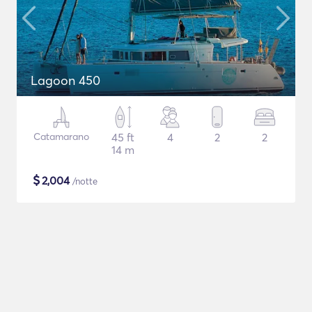
Lagoon 450
Catamarano
45 ft
4
2
2
14 m
$
2,004
/notte