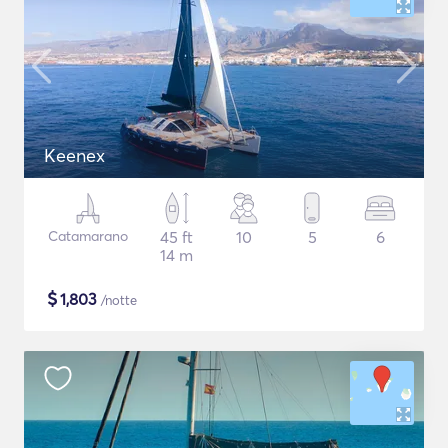
Keenex
Catamarano
45 ft
10
5
6
14 m
$
1,803
/notte