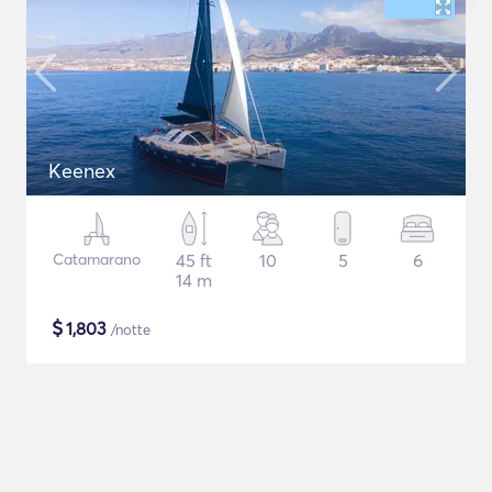
Keenex
Catamarano
45 ft
10
5
6
14 m
$
1,803
/notte