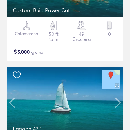
Custom Built Power Cat
Catamarano
50 ft
49
0
15 m
Crociera
$
5,000
/giorno
Lagoon 420