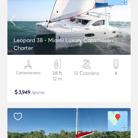
Leopard 38 - Miami Luxury Catamaran
Charter
Catamarano
38 ft
12 Crociera
4
12 m
$
3,949
/giorno