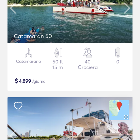
Catamaran 50
Catamarano
50 ft
40
0
15 m
Crociera
$
4,899
/giorno