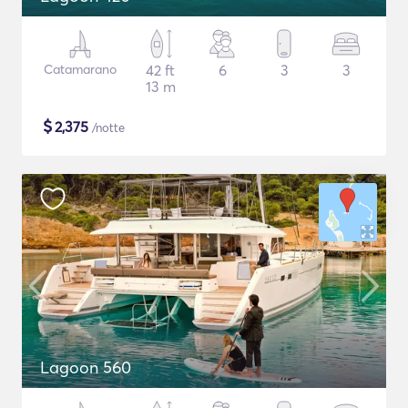
Catamarano
42 ft
6
3
3
13 m
$
2,375
/notte
Lagoon 560