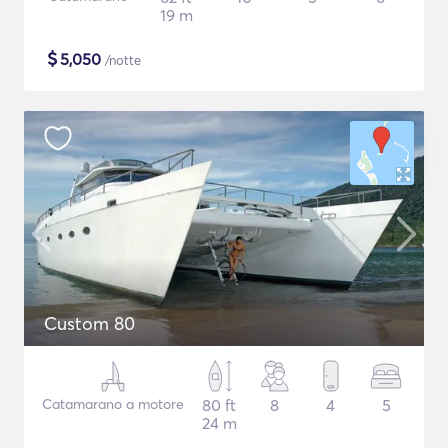
19 m
$
5,050
/notte
Custom 80
Catamarano a motore
80 ft
8
4
5
24 m