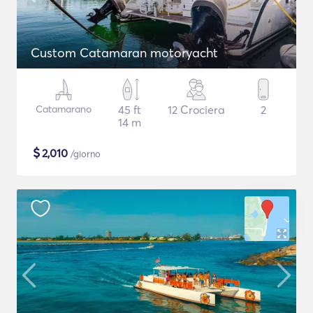
Custom Catamaran motoryacht
Catamarano
45 ft
12 Crociera
2
14 m
$
2,010
/giorno