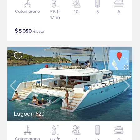
Catamarano
56 ft
10
5
6
17 m
$
5,050
/notte
Lagoon 620
Catamarano
62 ft
10
5
6