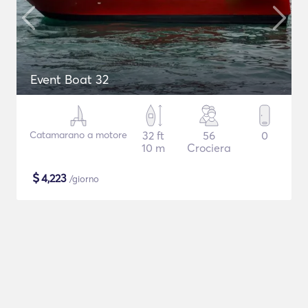
Event Boat 32
Catamarano a motore
32 ft
56
0
10 m
Crociera
$
4,223
/giorno