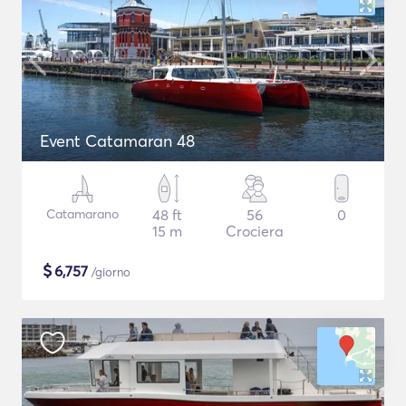
Event Catamaran 48
Catamarano
48 ft
56
0
15 m
Crociera
$
6,757
/giorno