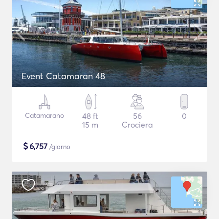
Event Catamaran 48
Catamarano
48 ft
56
0
15 m
Crociera
$
6,757
/giorno