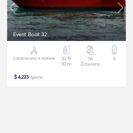
Event Boat 32
Catamarano a motore
32 ft
56
0
10 m
Crociera
$
4,223
/giorno