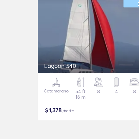
Lagoon 540
Catamarano
54 ft
8
4
8
16 m
$
1,378
/notte