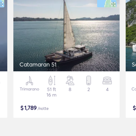
Catamaran 51
S
Trimarano
51 ft
8
2
4
C
16 m
$
1,789
/notte