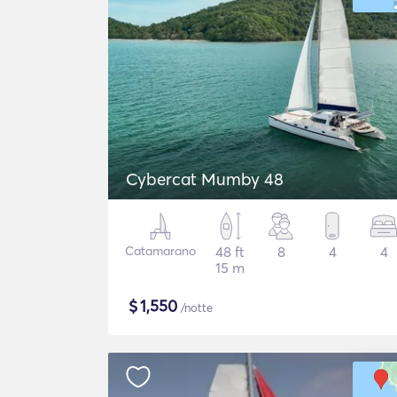
Cybercat Mumby 48
Catamarano
48 ft
8
4
4
15 m
$
1,550
/notte