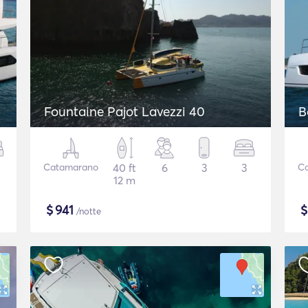
Fountaine Pajot Lavezzi 40
B
Catamarano
40 ft
6
3
3
C
12 m
$
941
/notte