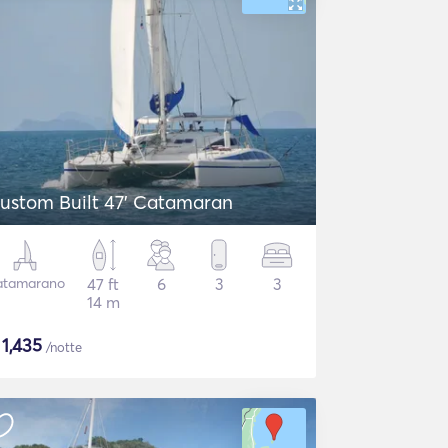
ustom Built 47' Catamaran
atamarano
47 ft
6
3
3
14 m
$
1,435
/notte