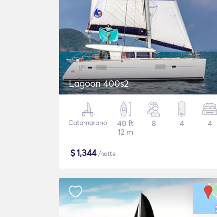
Lagoon 400s2
Catamarano
40 ft
8
4
4
12 m
$
1,344
/notte