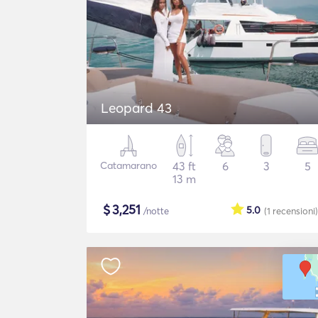
Leopard 43
Catamarano
43 ft
6
3
5
13 m
$
3,251
5.0
/notte
(1
recensioni
)