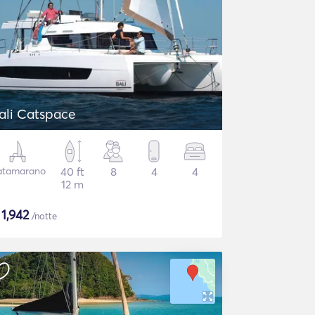
ali Catspace
atamarano
40 ft
8
4
4
12 m
$
1,942
/notte