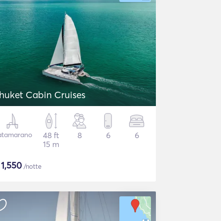
huket Cabin Cruises
atamarano
48 ft
8
6
6
15 m
$
1,550
/notte