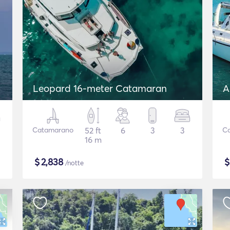
Leopard 16-meter Catamaran
A
Catamarano
52 ft
6
3
3
C
16 m
$
2,838
/notte