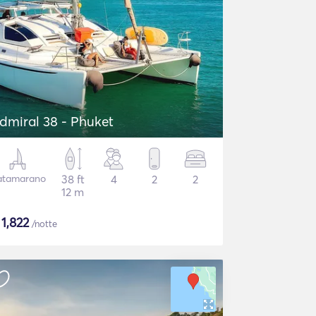
dmiral 38 - Phuket
atamarano
38 ft
4
2
2
12 m
$
1,822
/notte