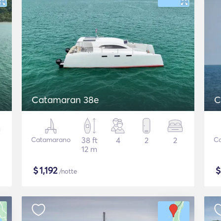
Catamaran 38e
C
Catamarano
38 ft
4
2
2
C
12 m
$
1,192
/notte