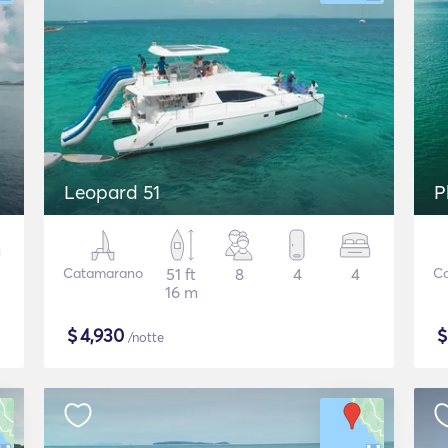
Leopard 51
P
Catamarano
51 ft
8
4
4
C
16 m
$
4,930
/notte