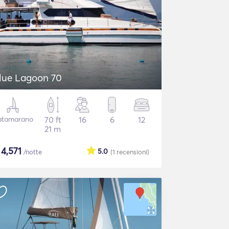
lue Lagoon 70
atamarano
70 ft
16
6
12
21 m
$
4,571
5.0
/notte
(1
recensioni
)