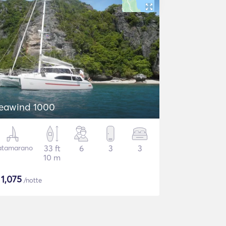
eawind 1000
atamarano
33 ft
6
3
3
10 m
$
1,075
/notte