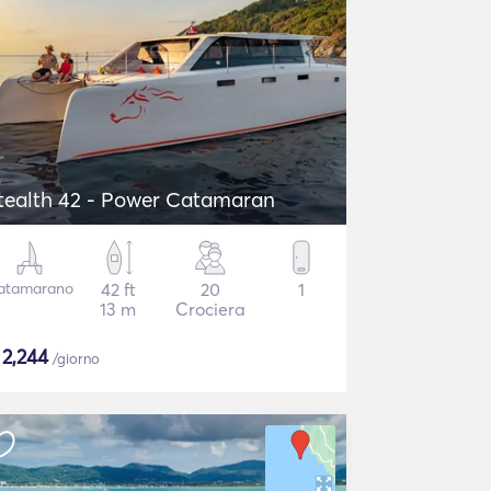
tealth 42 - Power Catamaran
atamarano
42 ft
20
1
13 m
Crociera
$
2,244
/giorno