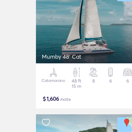
Mumby 48' Cat
Catamarano
48 ft
8
6
6
15 m
$
1,606
/notte