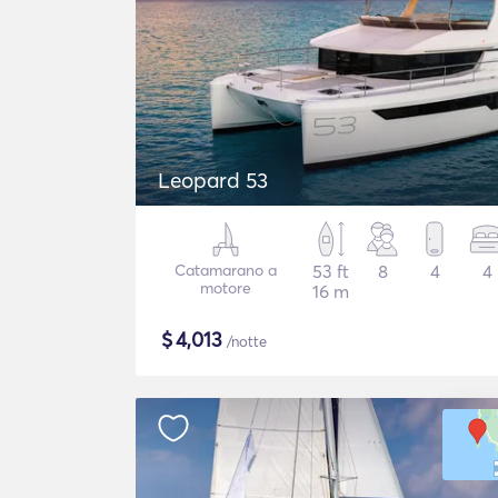
Leopard 53
Catamarano a
53 ft
8
4
4
motore
16 m
$
4,013
/notte