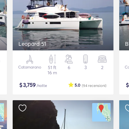
Leopard 51
B
Catamarano
51 ft
6
3
2
C
16 m
$
3,759
5.0
/notte
(94
recensioni
)