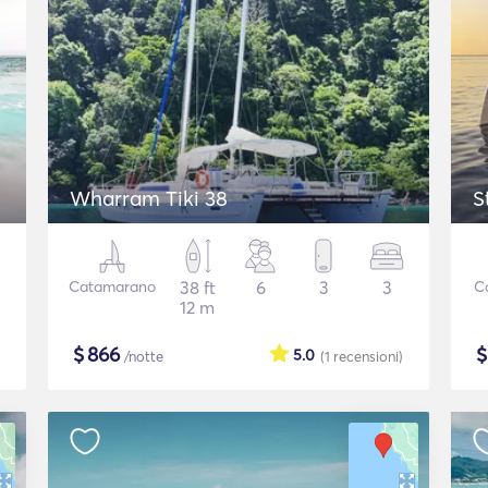
Wharram Tiki 38
S
Catamarano
38 ft
6
3
3
C
12 m
$
866
5.0
/notte
(1
recensioni
)