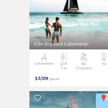
CIM Shipyard Catamaran
Catamarano
22 ft
80
10
7 m
Crociera
$
5,109
/giorno