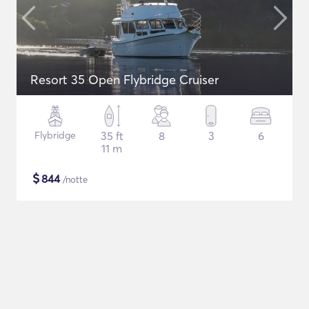
Resort 35 Open Flybridge Cruiser
Flybridge
35 ft
8
3
6
11 m
$
844
/notte