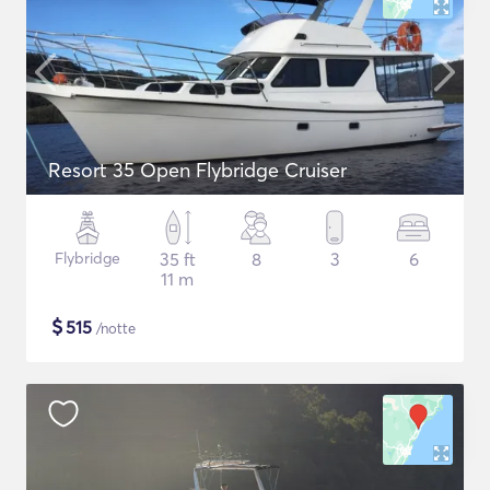
Resort 35 Open Flybridge Cruiser
Flybridge
35 ft
8
3
6
11 m
$
515
/notte